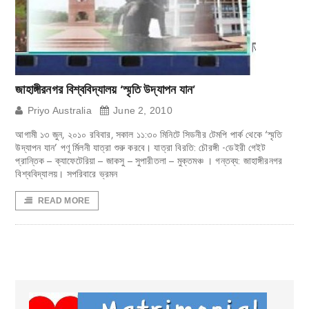
জাহাঙ্গীরনগর বিশ্ববিদ্যালয় ‘স্মৃতি উদ্যাপন যান’
Priyo Australia
June 2, 2010
আগামী ১৩ জুন, ২০১০ রবিবার, সকাল ১১:৩০ মিনিটে সিডনীর টেমপি পার্ক থেকে ‘স্মৃতি
উদ্যাপন যান’ পণূ র্মিলনী যাত্রা শুরু করবে। যাত্রা বিরতি: চৌরঙ্গী -ডেইরী গেইট
প্রান্তিক – ক্যাফেটেরিয়া – জাকসু – সুপারীতলা – মুক্তমঞ্চ । গন্তব্য: জাহাঙ্গীরনগর
বিশ্ববিদ্যালয়। সপরিবারে ভ্রমন
READ MORE