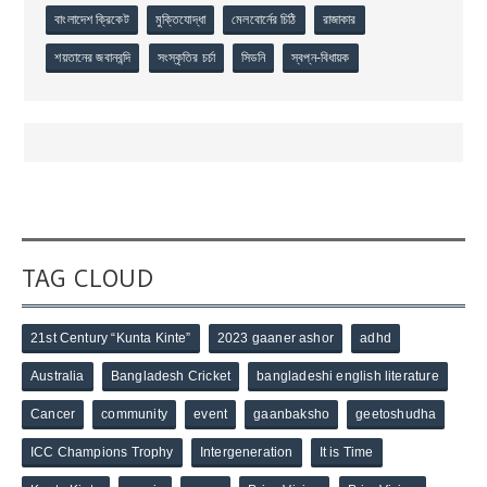
বাংলাদেশ ক্রিকেট
মুক্তিযোদ্ধা
মেলবোর্নের চিঠি
রাজাকার
শয়তানের জবানবন্দি
সংস্কৃতির চর্চা
সিডনি
স্বপ্ন-বিধায়ক
TAG CLOUD
21st Century “Kunta Kinte”
2023 gaaner ashor
adhd
Australia
Bangladesh Cricket
bangladeshi english literature
Cancer
community
event
gaanbaksho
geetoshudha
ICC Champions Trophy
Intergeneration
It is Time