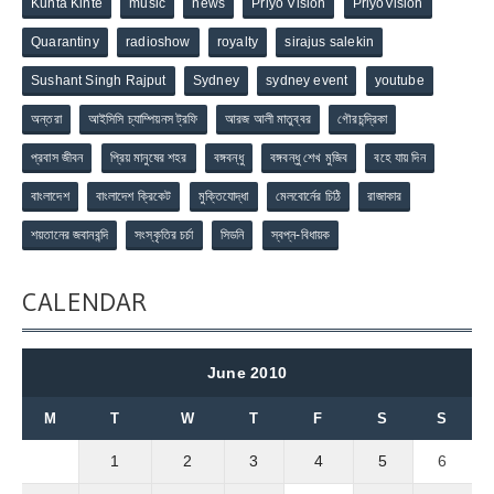
Kunta Kinte
music
news
Priyo Vision
PriyoVision
Quarantiny
radioshow
royalty
sirajus salekin
Sushant Singh Rajput
Sydney
sydney event
youtube
অন্তরা
আইসিসি চ্যাম্পিয়নস ট্রফি
আরজ আলী মাতুব্বর
গৌরচন্দ্রিকা
প্রবাস জীবন
প্রিয় মানুষের শহর
বঙ্গবন্ধু
বঙ্গবন্ধু শেখ মুজিব
বহে যায় দিন
বাংলাদেশ
বাংলাদেশ ক্রিকেট
মুক্তিযোদ্ধা
মেলবোর্নের চিঠি
রাজাকার
শয়তানের জবানবন্দি
সংস্কৃতির চর্চা
সিডনি
স্বপ্ন-বিধায়ক
CALENDAR
June 2010
M
T
W
T
F
S
S
1
2
3
4
5
6