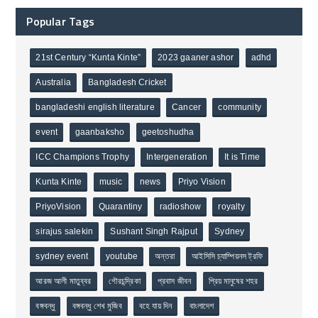
Popular Tags
21st Century “Kunta Kinte”
2023 gaaner ashor
adhd
Australia
Bangladesh Cricket
bangladeshi english literature
Cancer
community
event
gaanbaksho
geetoshudha
ICC Champions Trophy
Intergeneration
It is Time
Kunta Kinte
music
news
Priyo Vision
PriyoVision
Quarantiny
radioshow
royalty
sirajus salekin
Sushant Singh Rajput
Sydney
sydney event
youtube
অন্তরা
আইসিসি চ্যাম্পিয়নস ট্রফি
আরজ আলী মাতুব্বর
গৌরচন্দ্রিকা
প্রবাস জীবন
প্রিয় মানুষের শহর
বঙ্গবন্ধু
বঙ্গবন্ধু শেখ মুজিব
বহে যায় দিন
বাংলাদেশ