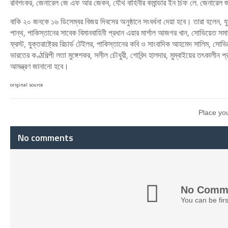
রবিশংকর, জেনারেল জে এফ আর জেকব, যৌথ বাহিনীর কমান্ডার ইন চিফ লে. জেনারেল
বাকি ২০ জনকে ১৬ ডিসেম্বর বিজয় দিবসের অনুষ্ঠানে সংবর্ধনা দেয়া হবে। তারা হলেন, য
পান্থ, পাকিস্তানের সাবেক বিমানবাহিনী প্রধান এয়ার মার্শাল আজগর খান, সোভিয়েত সমাজতা
ফ্রস্ট, যুক্তরাষ্ট্রের রিচার্ড টেইলর, পাকিস্তানের কবি ও সাংবাদিক আহমেদ সালিম, সো
ভারতের কণ্ঠশিল্পী লতা মুঙ্গেশকর, সলীল চৌধুরী, গোবিন্দ হালদার, মুম্বাইয়ের তৎকালীন 
আমন্ত্রণ জানানো হবে।
original source
Place yo
No comments
No Comme
You can be fir