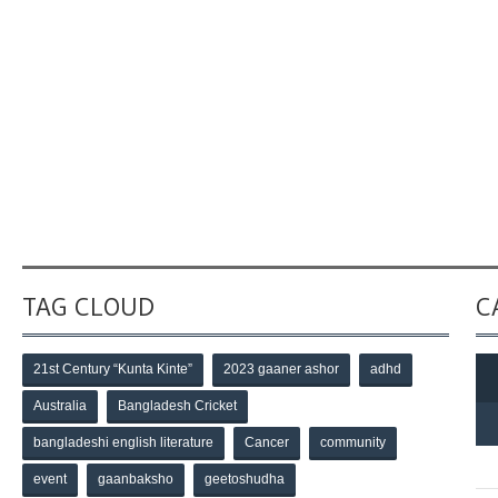
TAG CLOUD
C
21st Century “Kunta Kinte”
2023 gaaner ashor
adhd
Australia
Bangladesh Cricket
bangladeshi english literature
Cancer
community
event
gaanbaksho
geetoshudha