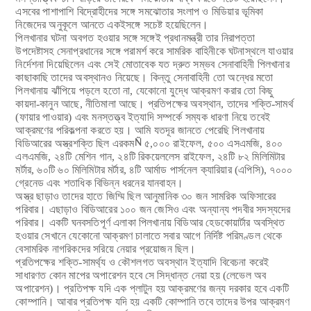
এসবের পাশাপাশি বিদ্রোহীদের সঙ্গে সমঝোতার সংলাপ ও মিডিয়ার ভূমিকা
নিজেদের অনুকূলে আনতে একইসঙ্গে সচেষ্ট হয়েছিলেন।
পিলখানার ঘটনা অবগত হওয়ার সঙ্গে সঙ্গেই প্রধানমন্ত্রী তার নিরাপত্তা
উপদেষ্টাসহ সেনাপ্রধানের সঙ্গে পরামর্শ করে সামরিক বাহিনীকে ঘটনাস্থলে যাওয়ার
নির্দেশনা দিয়েছিলেন এবং সেই মোতাবেক যত দ্রুত সম্ভব সেনাবাহিনী পিলখানার
কাছাকাছি তাদের অবস্থানও নিয়েছে। কিন্তু সেনাবাহিনী তো অন্ধের মতো
পিলখানায় ঝাঁপিয়ে পড়লে হতো না, যেকোনো যুদ্ধে আক্রমণ করার তো কিছু
কায়দা-কানুন আছে, নীতিমালা আছে। প্রতিপক্ষের অবস্থান, তাদের শক্তি-সামর্থ
(ফায়ার পাওয়ার) এবং মনস্তত্ত্ব ইত্যাদি সম্পর্কে সম্যক ধারণা নিয়ে তবেই
আক্রমণের পরিকল্পনা করতে হয়। আমি যতদূর জানতে পেরেছি পিলখানায়
বিডিআরের অস্ত্রশক্তি ছিল এরকম
Ñ
৫,০০০ রাইফেল, ৫০০ এসএমজি, ৪০০
এলএমজি, ২৪টি মেশিন গান, ২৪টি রিকয়েললেস রাইফেল, ২৪টি ৮২ মিলিমিটার
মর্টার, ৬০টি ৬০ মিলিমিটার মর্টার, ৪টি আর্মাড পার্সনেল ক্যারিয়ার (এপিসি), ৭০০০
গ্রেনেড এবং শতাধিক বিভিন্ন ধরনের যানবাহন।
অস্ত্র ছাড়াও তাদের হাতে জিম্মি ছিল আনুমানিক ৩০ জন সামরিক অফিসারের
পরিবার। এছাড়াও বিডিআরের ১০০ জন জেসিও এবং অন্যান্য পদবীর সদস্যদের
পরিবার। একটি ঘনবসতিপূর্ণ এলাকা পিলখানায় বিডিআর হেডকোয়ার্টার অবস্থিত
হওয়ার সেখানে যেকোনো আক্রমণ চালাতে সবার আগে নির্দিষ্ট পরিমণ্ডল থেকে
বেসামরিক নাগরিকদের সরিয়ে নেয়ার প্রয়োজন ছিল।
প্রতিপক্ষের শক্তি-সামর্থ্য ও কৌশলগত অবস্থান ইত্যাদি বিবেচনা করেই
সাধারণত কোন মাপের অপারেশন হবে সে সিদ্ধান্ত নেয়া হয় (লেভেল অব
অপারেশন)। প্রতিপক্ষ যদি এক প্লাটুন হয় আক্রমণের জন্য দরকার হবে একটি
কোম্পানি। আবার প্রতিপক্ষ যদি হয় একটি কোম্পানি তবে তাদের উপর আক্রমণ