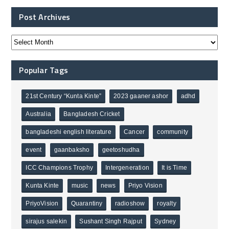
Post Archives
Popular Tags
21st Century “Kunta Kinte”
2023 gaaner ashor
adhd
Australia
Bangladesh Cricket
bangladeshi english literature
Cancer
community
event
gaanbaksho
geetoshudha
ICC Champions Trophy
Intergeneration
It is Time
Kunta Kinte
music
news
Priyo Vision
PriyoVision
Quarantiny
radioshow
royalty
sirajus salekin
Sushant Singh Rajput
Sydney