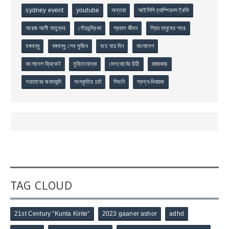
sydney event
youtube
অন্তরা
আইসিসি চ্যাম্পিয়নস ট্রফি
আরজ আলী মাতুব্বর
গৌরচন্দ্রিকা
প্রবাস জীবন
প্রিয় মানুষের শহর
বঙ্গবন্ধু
বঙ্গবন্ধু শেখ মুজিব
বহে যায় দিন
বাংলাদেশ
বাংলাদেশ ক্রিকেট
মুক্তিযোদ্ধা
মেলবোর্নের চিঠি
রাজাকার
শয়তানের জবানবন্দি
সংস্কৃতির চর্চা
সিডনি
স্বপ্ন-বিধায়ক
TAG CLOUD
21st Century “Kunta Kinte”
2023 gaaner ashor
adhd