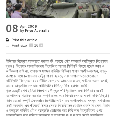
08
Apr, 2009
by
Priyo Australia
Print this article
Font size
-
16
+
বিডিআর বিদ্রোহ সামলাতে সরকার কী করেছে সেটা সম্পর্কে ক্রটিমুক্ত বিশ্লেষণ
দূরূহ। বিশেষত সাংবাদিকতায় নিয়োজিত আমরা মিলিটারি বিষয়ে যথেষ্ট জ্ঞান ও
অভিজ্ঞতা রাখি না, তারপরও সশস্ত্র বাহিনীর বিভিন্ন শাখায় আত্মীয়-স্বজন, বন্ধু-
বান্ধবের সঙ্গে চলাফেরায় যেটুকু ধারণা হয়েছে এবং সাধারণভাবে যেকোনো
পরিস্থিতি বিশ্লেষণের যে সীমিত যোগ্যতা আমাদের রয়েছে সেটাকে ভরসা করেই
আমরা আন্তরিক সততায় পরিস্থিতির বিভিন্ন দিক ব্যাখ্যা করছি।
প্রধানমন্ত্রী শেখ হাসিনা পিলখানায় উদ্ভূত পরিস্থিতিতে তথা বিডিআর সংকট
মোকাবিলায় সামরিক সমাধান সম্পূর্ণ নাকচ করে দিয়েছিলেন এ ধারণা সর্বৈব মিথ্যা।
তিনি হয়তো সম্পূর্ণ এককভাবে মিলিটারি লাইন অব অপারেশন-এ সমস্যা সমাধানের
চেষ্টা করেননি, এর পরিবর্তে মিক্সড মেথড নিয়েছিলেন যেখানে একদিকে সেনা-বিমান
ও কমান্ডো বাহিনীর যৌথ প্রস্তুতি জোরদার করে বিডিআর বিদ্রোহীদের ওপর
মনস্তাত্ত্বিক চাপ বাড়িয়ে তাদেরকে সমঝোতায় বাধ্য করতে সচেষ্ট হয়েছিলেন।