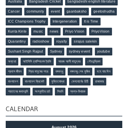
Australia
Bangladesh Cricket
bangladeshi english literature
Cancer
community
event
gaanbaksho
geetoshudha
ICC Champions Trophy
Intergeneration
It is Time
Kunta Kinte
music
news
Priyo Vision
PriyoVision
Quarantiny
radioshow
royalty
sirajus salekin
Sushant Singh Rajput
Sydney
sydney event
youtube
অন্তরা
আইসিসি চ্যাম্পিয়নস ট্রফি
আরজ আলী মাতুব্বর
গৌরচন্দ্রিকা
প্রবাস জীবন
প্রিয় মানুষের শহর
বঙ্গবন্ধু
বঙ্গবন্ধু শেখ মুজিব
বহে যায় দিন
বাংলাদেশ
বাংলাদেশ ক্রিকেট
মুক্তিযোদ্ধা
মেলবোর্নের চিঠি
রাজাকার
শয়তানের জবানবন্দি
সংস্কৃতির চর্চা
সিডনি
স্বপ্ন-বিধায়ক
CALENDAR
August 2026