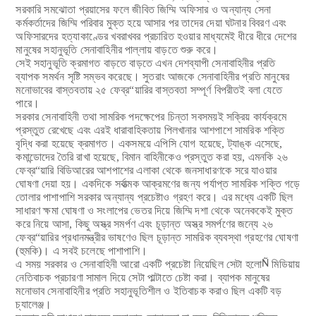
সরকারি সমঝোতা প্রয়াসের ফলে জীবিত জিম্মি অফিসার ও অন্যান্য সেনা
কর্মকর্তাদের জিম্মি পরিবার মুক্ত হয়ে আসার পর তাদের দেয়া ঘটনার বিবরণ এবং
অফিসারদের হত্যাকাণ্ডের খবরাখবর প্রচারিত হওয়ার মাধ্যমেই ধীরে ধীরে দেশের
মানুষের সহানুভূতি সেনাবাহিনীর পাল্লায় বাড়তে শুরু করে।
সেই সহানুভূতি ক্রমাগত বাড়তে বাড়তে এখন দেশব্যাপী সেনাবাহিনীর প্রতি
ব্যাপক সমর্থন সৃষ্টি সম্ভব করেছে। সুতরাং আজকে সেনাবাহিনীর প্রতি মানুষের
মনোভাবের বাস্তবতায় ২৫ ফেব্র“য়ারির বাস্তবতা সম্পূর্ণ বিপরীতই বলা যেতে
পারে।
সরকার সেনাবাহিনী তথা সামরিক পদক্ষেপের চিন্তা সবসময়ই সক্রিয় কার্যক্রমে
প্রস্তুত রেখেছে এবং এরই ধারাবাহিকতায় পিলখানার আশপাশে সামরিক শক্তি
বৃদ্ধি করা হয়েছে ক্রমাগত। একসময়ে এপিসি যোগ হয়েছে, ট্যাঙ্ক এসেছে,
কমান্ডোদের তৈরি রাখা হয়েছে, বিমান বাহিনীকেও প্রস্তুত করা হয়, এমনকি ২৬
ফেব্র“য়ারি বিডিআরের আশপাশের এলাকা থেকে জনসাধারণকে সরে যাওয়ার
ঘোষণা দেয়া হয়। একদিকে সর্বাত্মক আক্রমণের জন্য পর্যাপ্ত সামরিক শক্তি গড়ে
তোলার পাশাপাশি সরকার অন্যান্য প্রচেষ্টাও গ্রহণ করে। এর মধ্যে একটি ছিল
সাধারণ ক্ষমা ঘোষণা ও সংলাপের ভেতর দিয়ে জিম্মি দশা থেকে অনেককেই মুক্ত
করে নিয়ে আসা, কিছু অস্ত্র সমর্পণ এবং চূড়ান্ত অস্ত্র সমর্পণের জন্যে ২৬
ফেব্র“য়ারির প্রধানমন্ত্রীর ভাষণেও ছিল চূড়ান্ত সামরিক ব্যবস্থা গ্রহণের ঘোষণা
(হুমকি)। এ সবই চলেছে পাশাপাশি।
এ সময় সরকার ও সেনাবাহিনী আরো একটি প্রচেষ্টা নিয়েছিল সেটা হলো
Ñ
মিডিয়ায়
নেতিবাচক প্রচারণা সামাল দিয়ে সেটা পাল্টাতে চেষ্টা করা। ব্যাপক মানুষের
মনোভাব সেনাবাহিনীর প্রতি সহানুভূতিশীল ও ইতিবাচক করাও ছিল একটি বড়
চ্যালেঞ্জ।