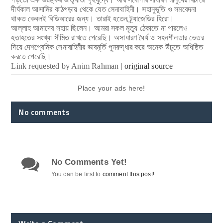
দীর্ঘকাল আসামির কাঠগড়ায় থেকে যেত সেনাবাহিনী। সহানুভূতি ও সমবেদনা
থাকত কেবলই বিডিআরের জন্য। তারাই হতেন ট্র্যাজেডির হিরো।
আল্লাহ আমাদের সহায় ছিলেন। আমরা সকল মৃত্যু ঠেকাতে না পারলেও
হতাহতের সংখ্যা সীমিত রাখতে পেরেছি। অসাধারণ ধৈর্য ও সহনশীলতার ভেতর
দিয়ে দেশপ্রেমিক সেনাবাহিনীর ভাবমূর্তি পুনরুদ্ধার করে অনেক উঁচুতে অধিষ্ঠিত
করতে পেরেছি।
Link requested by Anim Rahman |
original source
Place your ads here!
No comments
No Comments Yet!
You can be first to
comment this post!