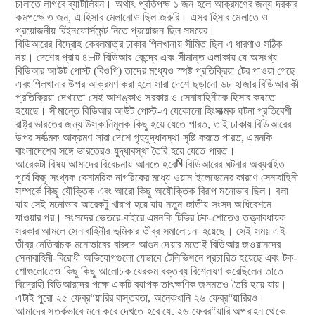
চালাতে লাগবে ব্যাটালিয়ন। অর্থাৎ প্রতিপক্ষ ১ জন হলে আক্রমণের জন্য দরকার
কমপক্ষে ৩ জন, এ হিসাব মেলানোও ছিল জরুরি। এসব হিসাব মেলাতে ও
প্রয়োজনীয় রিইনফোর্সমেন্ট নিতে প্রয়োজন ছিল সময়ের।
বিডিআরের বিদ্রোহ কেবলমাত্র ঢাকার পিলখানায় সীমিত ছিল এ ধারণাও সঠিক
নয়। দেশের প্রায় ৪৮টি বিডিআর কেন্দ্রে এবং সীমান্ত এলাকায় যে অসংখ্য
বিডিআর আউট পোস্ট (বিওপি) তাদের মধ্যেও স্পষ্ট প্রতিক্রিয়া টের পাওয়া গেছে
এবং পিলখানার উপর আক্রমণ করা হলে সারা দেশে ছড়ানো ৬৮ হাজার বিডিআর কী
প্রতিক্রিয়া দেখাতো সেই আশঙ্কাও সরকার ও সেনাবাহিনীকে হিসাব কষতে
হয়েছে। সীমান্তে বিডিআর আউট পোস্ট-এ যেকোনো হিংসাত্মক ঘটনা প্রতিবেশী
রাষ্ট্র ভারতের জন্য উস্কানিমূলক কিছু হয়ে যেতে পারত, তাই ঢাকায় বিডিআরের
উপর সর্বাত্মক আক্রমণ সারা দেশে গৃহযুদ্ধাবস্থা সৃষ্টি করতে পারত, এমনকি
বাংলাদেশের সঙ্গে ভারতেরও যুদ্ধাবস্থা তৈরি হয়ে যেতে পারত।
আরেকটা বিষয় আমাদের বিবেচনায় আনতে হবে
Ñ
বিডিআরের ঘটনার অব্যবহিত
পূর্বে কিছু সংখ্যক বেসামরিক নাগরিকের মধ্যে ওয়ান ইলেভেনের কারণে সেনাবাহিনী
সম্পর্কে কিছু যৌক্তিক এবং আরো কিছু অযৌক্তিক বিরূপ মনোভাব ছিল। বলা
যায় সেই মনোভাব আরেকটু খারাপ হয়ে যায় নতুন জাতীয় সংসদ অধিবেশনে
যাওয়ার পর। সংসদের ভেতরে-বাইরে এমনকি টিভির টক-শোতেও তত্ত্বাবধায়ক
সরকার আমলে সেনাবাহিনীর ভূমিকার তীব্র সমালোচনা হয়েছে। সেই সময় এই
তীব্র নেতিবাচক মনোভাবের বারুদে আগুন দেয়ার মতোই বিডিআর জওয়ানদের
সেনাবাহিনী-বিরোধী অভিযোগগুলো যেভাবে টেলিভিশনে প্রচারিত হয়েছে এবং টক-
শোগুলোতেও কিছু কিছু আলোচক যেরকম বক্তব্য বিশ্লেষণ করেছিলেন তাতে
বিদ্রোহী বিডিআরদের পক্ষে একটি ব্যাপক তাৎক্ষণিক জনমতও তৈরি হয়ে যায়।
এটাই পুরো ২৫ ফেব্র“য়ারির বাস্তবতা, অনেকখানি ২৬ ফেব্র“য়ারিরও।
আমাদের সতর্কভাবে মনে করে দেখতে হবে যে, ২৬ ফেব্র“য়ারি অপরাহ্ন থেকে