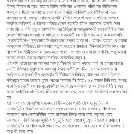
সরকার যদি সাধারণ মানুষের মনোভাব তোয়াক্কা না করে, বিডিআরের শক্তির
হিসাব-নিকাশ না করে ভেতরে জিম্মি অফিসার ও তাদের পরিবারের জীবিতদের
গুরুত্ব না দিয়ে আশপাশের বেসামরিক নাগরিকের নিরাপত্তা নিশ্চিত না করে
অন্ধের মতো, বস্তুত বোকার মতোই ঝাঁপিয়ে পড়তো তখন একদিকে ভেতরে
অবশিষ্ট অফিসার ও তাদের পরিবার যেমন মুহূর্তেই জীবন হারাতেন তেমনি সেনা
কর্মকর্তাদের এই মৃত্যুর তাৎক্ষণিক প্রতিক্রিয়ায় আক্রমণকারী সেনাবাহিনীও যখন
দেখত বিডিআর জওয়ানের গুলিতে তার সহকর্মী ধরাশায়ী তখন আর আক্রমণকারী
সেনাবাহিনীকেও সুস্থভাবে নিয়ন্ত্রণ করা সম্ভব হতো না। তারাও হয়তো বেপরোয়া
আক্রমণে নির্বিচারে, ঢালাওভাবে হত্যা করতেন হাজারো বিডিআর সৈনিককে। এর
পারস্পরিক উ
š§
ত্ততায় নিহত হতে পারত শত শত বেসামরিক নাগরিক, পঙ্গু অথবা
আহত হতেন হাজার হাজার সামরিক-বেসামরিক মানুষ।
এই যদি হতো ঢাকার অবস্থা আমরা কীভাবে কল্পনা করতে পারি যে ঢাকার বাইরে
৪৮টি বিডিআর ক্যাম্প ও অসংখ্য বর্ডার আউট পোস্ট-এ বিডিআর জওয়ানরা
অফিসার-নেতৃত্ববিহীন অবস্থায় নির্বিকারভাবে নিষ্ক্রিয় থাকতেন আর যদি তারা
সক্রিয়ই হতেন তাহলে পুরো দেশের অবস্থা কী হতো? ৬৮ হাজার বিডিআর সেনার
সঙ্গে ভ্রাতৃঘাতী ব্যাপক যুদ্ধে লিপ্ত হতো দেড় লাখ সদস্যের সেনাবাহিনী। এর
সঙ্গে বেসামরিক নাগরিকের জীবনের খেশারত যেত কত সেটা তো হিসাব করতেও ভয়
হয়।
২৫ এবং ২৬ ফেব্র“য়ারি জনমনে বিডিআরের প্রতি যে সহানুভূতি এবং
সেনাবাহিনীর প্রতি যে সমালোচনামূলক মনোভাব তেমন অবস্থায় পিলখানায়
আক্রমণ হলে সেনাবাহিনীর পক্ষে মনোভাব ফিরে আসা হয়ে পড়তো প্রায়
অসম্ভব। বিডিআরের প্রতি সহানুভূতি হতো আরো দৃঢ়মূল বিশ্বাসের পর্যায়ে।
সেনাবাহিনীর ব্যাপারে সমালোচনা গড়াতো বিদ্বেষে। এর চেয়ে জাতীয় অকল্যাণ
আর কী হতে পারে।