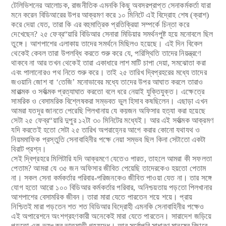
টেলিভিশনের আলোচক, রাজনীতিক এমনকি কিছু অবসরপ্রাপ্ত সেনাকর্মকর্তা যারা
মনে করেন বিডিআরের উপর আক্রমণ করে ১০ মিনিটে এই বিদ্রোহ শেষ (ক্রাশ)
করে দেয়া যেত, তারা কি এর বহুমাত্রিক প্রতিক্রিয়া সম্পর্কে চিন্তা করে
দেখেছেন? ২৫ ফেব্র“য়ারি বিডিআর সেনারা মিডিয়ার সমর্থনপুষ্ট হয়ে মনোবলে ছিল
তুঙ্গে। আশপাশের এলাকায় তাদের সমর্থনে মিছিলও হয়েছে। এই দিন বিকেল
থেকেই কেবল তারা উপলব্ধি করতে শুরু করে যে, পরিস্থিতি তাদের নিয়ন্ত্রণে
থাকবে না আর তখন থেকেই তারা একাধারে লাশ মাটি চাপা দেয়া, সমঝোতা করা
এবং পালানোরও পথ নিতে শুরু করে। তাই ২৫ তারিখ দ্বিপ্রহরের মধ্যে তাদের
জওয়ানি জোশ বা ‘তেজি’ মনোভাবের মধ্যে তাদের উপর আঘাত করলে তারাও
মারাত্মক ও সর্বাত্মক প্রত্যাঘাত করতো বলে ধরে নেয়াই যুক্তিযুক্ত। এক্ষেত্রে
সামরিক ও বেসামরিক বিশ্লেষকরা সম্ভবত ভুল হিসাব কষছিলেন। এছাড়া এখন
আমরা যতদূর জানতে পেরেছি পিলখানায় যে কয়জন অফিসার হত্যা করা হয়েছে
সেটা ২৫ ফেব্র“য়ারি দুপুর ১২টা ৩০ মিনিটের মধ্যেই। আর এই সর্বাত্মক আক্রমণ
যদি করতেই হতো সেটা ২৫ তারিখ অপরাহ্নের আগে করার কোনো যথাযথ ও
নিয়মমাফিক প্রস্তুতি সেনাবাহিনীর পক্ষে নেয়া সম্ভব ছিল কিনা সেটাতো একটা
বিরাট প্রশ্ন।
সেই দ্বিপ্রহরে মিলিটারি যদি আক্রমণে যেতেও পারত, তাহলে আমরা কী সফলতা
পেতাম? আমরা যে ৩৫ জন অফিসার জীবিত পেয়েছি তাদেরকেও হয়তো পেতাম
না। সকল সেনা কর্মকর্তার পরিবার-পরিজনকেও জীবিত পাওয়া যেত না। তার সঙ্গে
যোগ হতো আরো ১০০ বিডিআর কর্মকর্তার পরিবার, অনিশ্চয়তায় পড়তো পিলখানার
আশপাশের বেসামরিক জীবন। তারা মারা যেতে পারতেন শয়ে শয়ে। প্রায়
নিশ্চিতই মারা পড়তেন শত শত বিডিআর বিদ্রোহী এমনকি সেনাবাহিনীর পক্ষেও
এই অপারেশনে অংশগ্রহণকারী অনেকেই মারা যেতে পারতেন। সারাদেশ জড়িয়ে
পড়তো এক ভয়ঙ্কর ভাতৃঘাতী গৃহযুদ্ধে। আর সর্বোপরি সাধারণ মানুষের বিচারে