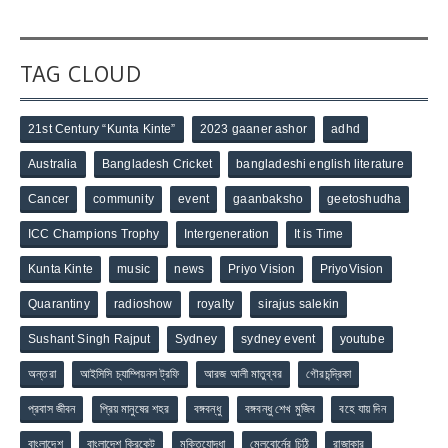
TAG CLOUD
21st Century “Kunta Kinte”
2023 gaaner ashor
adhd
Australia
Bangladesh Cricket
bangladeshi english literature
Cancer
community
event
gaanbaksho
geetoshudha
ICC Champions Trophy
Intergeneration
It is Time
Kunta Kinte
music
news
Priyo Vision
PriyoVision
Quarantiny
radioshow
royalty
sirajus salekin
Sushant Singh Rajput
Sydney
sydney event
youtube
অন্তরা
আইসিসি চ্যাম্পিয়নস ট্রফি
আরজ আলী মাতুব্বর
গৌরচন্দ্রিকা
প্রবাস জীবন
প্রিয় মানুষের শহর
বঙ্গবন্ধু
বঙ্গবন্ধু শেখ মুজিব
বহে যায় দিন
বাংলাদেশ
বাংলাদেশ ক্রিকেট
মুক্তিযোদ্ধা
মেলবোর্নের চিঠি
রাজাকার