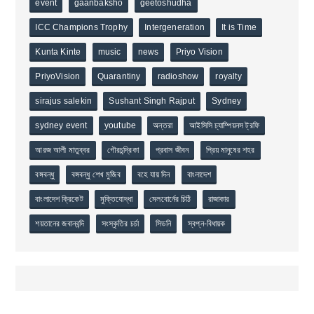
event
gaanbaksho
geetoshudha
ICC Champions Trophy
Intergeneration
It is Time
Kunta Kinte
music
news
Priyo Vision
PriyoVision
Quarantiny
radioshow
royalty
sirajus salekin
Sushant Singh Rajput
Sydney
sydney event
youtube
অন্তরা
আইসিসি চ্যাম্পিয়নস ট্রফি
আরজ আলী মাতুব্বর
গৌরচন্দ্রিকা
প্রবাস জীবন
প্রিয় মানুষের শহর
বঙ্গবন্ধু
বঙ্গবন্ধু শেখ মুজিব
বহে যায় দিন
বাংলাদেশ
বাংলাদেশ ক্রিকেট
মুক্তিযোদ্ধা
মেলবোর্নের চিঠি
রাজাকার
শয়তানের জবানবন্দি
সংস্কৃতির চর্চা
সিডনি
স্বপ্ন-বিধায়ক