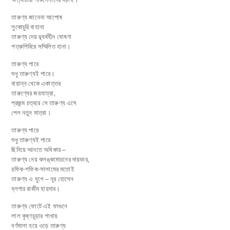
তারুণ্য জানেনা আপোষ
লুকোচুরি বাহানা
তারুণ্য দেয় দ্ব্যর্থহীন ঘোষণা
শত্রুশিবিরে সম্মিলিত হানা।
তারুণ্য পারে
শুধু তারুণ্যই পারে।
বায়ান্ন থেকে একাত্তর
তারুণ্যের জয়যাত্রা,
প্রজন্ম চত্বরে সে তারুণ্য এসে
পেল নতুন মাত্রা।
তারুণ্য পারে
শুধু তারুণ্যই পারে
ছিনিয়ে আনতে অধিকার –
তারুণ্য নেয় কলঙ্কমোচনের দায়ভার,
রফিক-শফিক-সালামের মতোই
তারুণ্য এ যুগে – নূর হোসেন
ব্লগার রাজীব হায়দার।
তারুণ্য ফোটে এই ফাগুনে
লাল কৃষ্ণচূড়ার শাখায়
বর্ণমালা হয়ে ওড়ে তারুণ্য