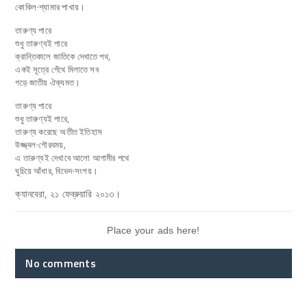
কোকিল-শ্যামার পাখায়।
তারুণ্য পারে
শুধু তারুণ্যই পারে
ক্রান্তিকালে জাতিকে দেখাতে পথ,
একই সূত্রে গেঁথে মিলাতে সব
গড়ে জাতীয় ঐক্যমত।
তারুণ্য পারে
শুধু তারুণ্যই পারে,
তারুণ্য করেছে অতীত ইতিহাস
উজ্জ্বল-গৌরবময়,
এ তারুণ্যই দেখাবে আলো আগামীর পথে
ঘুচিয়ে আঁধার, বিভেদ-সংশয়।
ক্যানবেরা, ২১ ফেব্রুয়ারি ২০১৩।
Place your ads here!
No comments