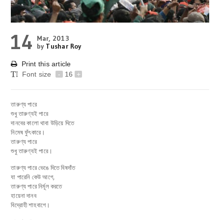
14
Mar, 2013
by
Tushar Roy
Print this article
Font size
-
16
+
তারুণ্য পারে
শুধু তারুণ্যই পারে
দানবের কালো থাবা উড়িয়ে দিতে
নিমেষ ফুঁৎকারে।
তারুণ্য পারে
শুধু তারুণ্যই পারে।
তারুণ্য পারে ভেঙে দিতে বিষদাঁত
যা পারেনি কেউ আগে,
তারুণ্য পারে নির্মূল করতে
হায়েনা দানব
বিদ্রোহী শাহবাগে।