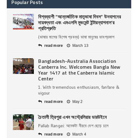
Popular Posts
বিশ্বব্যাপী “আন্তর্জাতিক মাতৃভাষা দিবস” উদযাপনের
দায়বদ্ধতা এবং এমএলসি মুভমেন্ট ইন্টারন্যাশনাল’র
প্রতিশ্রুতি
(ভাষার মাসের বিশেষ প্রবন্ধ) ভাষা মানুষের ভাবপ্রকাশ
read more
March 13
Bangladesh-Australia Association
Canberra Inc. Welcomes Bangla New
Year 1417 at the Canberra Islamic
Center
1. With tremendous enthusiasm, fanfare &
vigour
read more
May 2
চৈতালী ত্রিপুরা এখন অস্ট্রেলিয়ার ডারউইনে
Pallab Rangei: অনেকটা নীরবে দেশ ছেড়ে চলে
read more
March 4