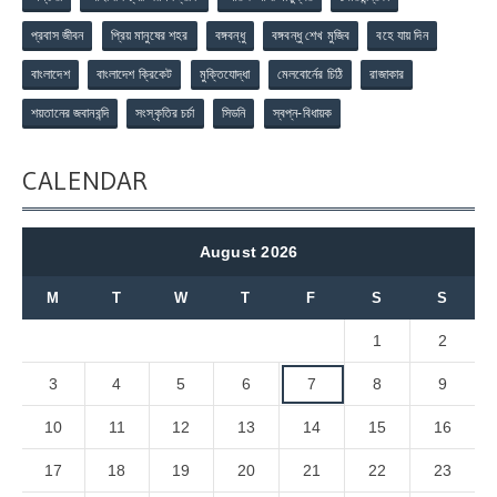
প্রবাস জীবন
প্রিয় মানুষের শহর
বঙ্গবন্ধু
বঙ্গবন্ধু শেখ মুজিব
বহে যায় দিন
বাংলাদেশ
বাংলাদেশ ক্রিকেট
মুক্তিযোদ্ধা
মেলবোর্নের চিঠি
রাজাকার
শয়তানের জবানবন্দি
সংস্কৃতির চর্চা
সিডনি
স্বপ্ন-বিধায়ক
CALENDAR
August 2026
M
T
W
T
F
S
S
1
2
3
4
5
6
7
8
9
10
11
12
13
14
15
16
17
18
19
20
21
22
23