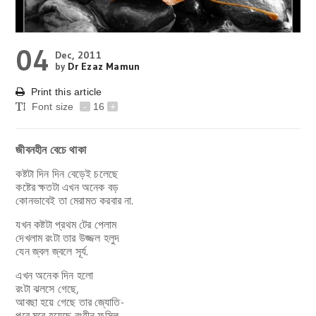
04
Dec, 2011
by
Dr Ezaz Mamun
Print this article
Font size
-
16
+
জীবনহীন বেচে থাকা
কষ্টটা দিন দিন বেড়েই চলেছে
কষ্টের ক্ষতটা এখন অনেক বড়
কোনভাবেই তা মেরামত করবার না.
যখন কষ্টটা প্রথম টের পেলাম
দেখলাম রংটা তার উজ্জল হলুদ
যেন জ্বল জ্বলে সূর্য.
এখন অনেক দিন হলো
রংটা ঝলসে গেছে,
আবছা হয়ে গেছে তার জ্যোতি-
পুরে মুরে হয়েছে রংহীন ফসিল.