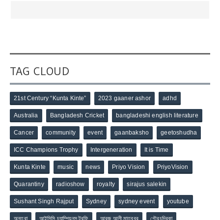
TAG CLOUD
21st Century “Kunta Kinte”
2023 gaaner ashor
adhd
Australia
Bangladesh Cricket
bangladeshi english literature
Cancer
community
event
gaanbaksho
geetoshudha
ICC Champions Trophy
Intergeneration
It is Time
Kunta Kinte
music
news
Priyo Vision
PriyoVision
Quarantiny
radioshow
royalty
sirajus salekin
Sushant Singh Rajput
Sydney
sydney event
youtube
অন্তরা
আইসিসি চ্যাম্পিয়নস ট্রফি
আরজ আলী মাতুব্বর
গৌরচন্দ্রিকা