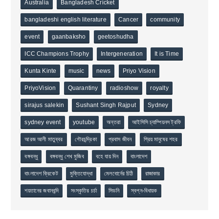
Australia
Bangladesh Cricket
bangladeshi english literature
Cancer
community
event
gaanbaksho
geetoshudha
ICC Champions Trophy
Intergeneration
It is Time
Kunta Kinte
music
news
Priyo Vision
PriyoVision
Quarantiny
radioshow
royalty
sirajus salekin
Sushant Singh Rajput
Sydney
sydney event
youtube
অন্তরা
আইসিসি চ্যাম্পিয়নস ট্রফি
আরজ আলী মাতুব্বর
গৌরচন্দ্রিকা
প্রবাস জীবন
প্রিয় মানুষের শহর
বঙ্গবন্ধু
বঙ্গবন্ধু শেখ মুজিব
বহে যায় দিন
বাংলাদেশ
বাংলাদেশ ক্রিকেট
মুক্তিযোদ্ধা
মেলবোর্নের চিঠি
রাজাকার
শয়তানের জবানবন্দি
সংস্কৃতির চর্চা
সিডনি
স্বপ্ন-বিধায়ক