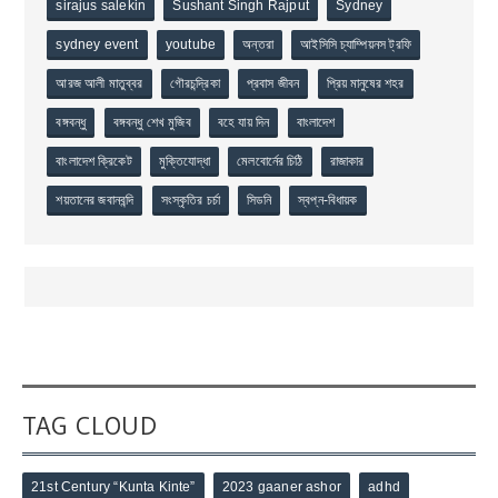
sirajus salekin
Sushant Singh Rajput
Sydney
sydney event
youtube
অন্তরা
আইসিসি চ্যাম্পিয়নস ট্রফি
আরজ আলী মাতুব্বর
গৌরচন্দ্রিকা
প্রবাস জীবন
প্রিয় মানুষের শহর
বঙ্গবন্ধু
বঙ্গবন্ধু শেখ মুজিব
বহে যায় দিন
বাংলাদেশ
বাংলাদেশ ক্রিকেট
মুক্তিযোদ্ধা
মেলবোর্নের চিঠি
রাজাকার
শয়তানের জবানবন্দি
সংস্কৃতির চর্চা
সিডনি
স্বপ্ন-বিধায়ক
TAG CLOUD
21st Century “Kunta Kinte”
2023 gaaner ashor
adhd