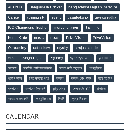
Australia
Bangladesh Cricket
bangladeshi english literature
Cancer
community
event
gaanbaksho
geetoshudha
ICC Champions Trophy
Intergeneration
It is Time
Kunta Kinte
music
news
Priyo Vision
PriyoVision
Quarantiny
radioshow
royalty
sirajus salekin
Sushant Singh Rajput
Sydney
sydney event
youtube
অন্তরা
আইসিসি চ্যাম্পিয়নস ট্রফি
আরজ আলী মাতুব্বর
গৌরচন্দ্রিকা
প্রবাস জীবন
প্রিয় মানুষের শহর
বঙ্গবন্ধু
বঙ্গবন্ধু শেখ মুজিব
বহে যায় দিন
বাংলাদেশ
বাংলাদেশ ক্রিকেট
মুক্তিযোদ্ধা
মেলবোর্নের চিঠি
রাজাকার
শয়তানের জবানবন্দি
সংস্কৃতির চর্চা
সিডনি
স্বপ্ন-বিধায়ক
CALENDAR