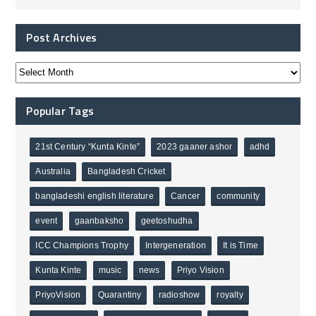
Post Archives
Popular Tags
21st Century “Kunta Kinte”
2023 gaaner ashor
adhd
Australia
Bangladesh Cricket
bangladeshi english literature
Cancer
community
event
gaanbaksho
geetoshudha
ICC Champions Trophy
Intergeneration
It is Time
Kunta Kinte
music
news
Priyo Vision
PriyoVision
Quarantiny
radioshow
royalty