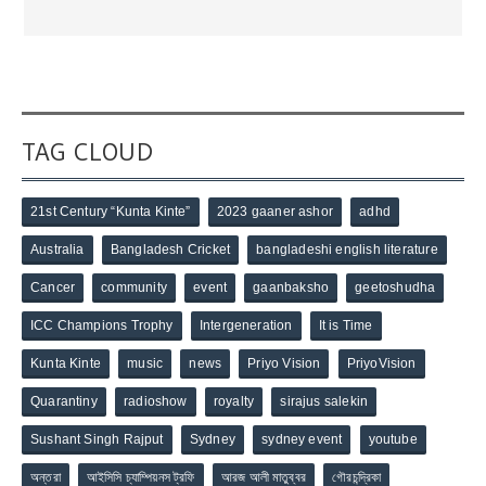
TAG CLOUD
21st Century “Kunta Kinte”
2023 gaaner ashor
adhd
Australia
Bangladesh Cricket
bangladeshi english literature
Cancer
community
event
gaanbaksho
geetoshudha
ICC Champions Trophy
Intergeneration
It is Time
Kunta Kinte
music
news
Priyo Vision
PriyoVision
Quarantiny
radioshow
royalty
sirajus salekin
Sushant Singh Rajput
Sydney
sydney event
youtube
অন্তরা
আইসিসি চ্যাম্পিয়নস ট্রফি
আরজ আলী মাতুব্বর
গৌরচন্দ্রিকা