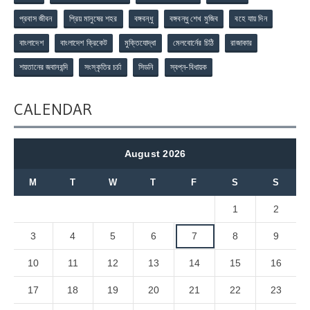
প্রবাস জীবন
প্রিয় মানুষের শহর
বঙ্গবন্ধু
বঙ্গবন্ধু শেখ মুজিব
বহে যায় দিন
বাংলাদেশ
বাংলাদেশ ক্রিকেট
মুক্তিযোদ্ধা
মেলবোর্নের চিঠি
রাজাকার
শয়তানের জবানবন্দি
সংস্কৃতির চর্চা
সিডনি
স্বপ্ন-বিধায়ক
CALENDAR
August 2026
M
T
W
T
F
S
S
1
2
3
4
5
6
7
8
9
10
11
12
13
14
15
16
17
18
19
20
21
22
23