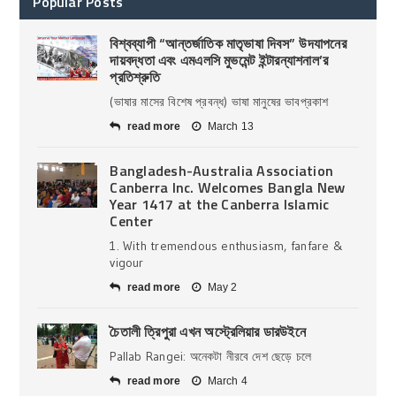
Popular Posts
বিশ্বব্যাপী “আন্তর্জাতিক মাতৃভাষা দিবস” উদযাপনের
দায়বদ্ধতা এবং এমএলসি মুভমেন্ট ইন্টারন্যাশনাল’র
প্রতিশ্রুতি
(ভাষার মাসের বিশেষ প্রবন্ধ) ভাষা মানুষের ভাবপ্রকাশ
read more
March 13
Bangladesh-Australia Association
Canberra Inc. Welcomes Bangla New
Year 1417 at the Canberra Islamic
Center
1. With tremendous enthusiasm, fanfare &
vigour
read more
May 2
চৈতালী ত্রিপুরা এখন অস্ট্রেলিয়ার ডারউইনে
Pallab Rangei: অনেকটা নীরবে দেশ ছেড়ে চলে
read more
March 4