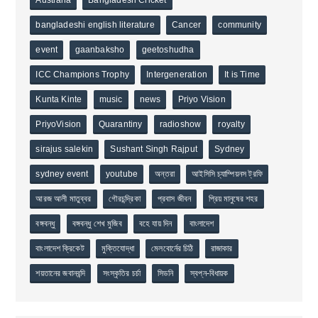
bangladeshi english literature
Cancer
community
event
gaanbaksho
geetoshudha
ICC Champions Trophy
Intergeneration
It is Time
Kunta Kinte
music
news
Priyo Vision
PriyoVision
Quarantiny
radioshow
royalty
sirajus salekin
Sushant Singh Rajput
Sydney
sydney event
youtube
অন্তরা
আইসিসি চ্যাম্পিয়নস ট্রফি
আরজ আলী মাতুব্বর
গৌরচন্দ্রিকা
প্রবাস জীবন
প্রিয় মানুষের শহর
বঙ্গবন্ধু
বঙ্গবন্ধু শেখ মুজিব
বহে যায় দিন
বাংলাদেশ
বাংলাদেশ ক্রিকেট
মুক্তিযোদ্ধা
মেলবোর্নের চিঠি
রাজাকার
শয়তানের জবানবন্দি
সংস্কৃতির চর্চা
সিডনি
স্বপ্ন-বিধায়ক