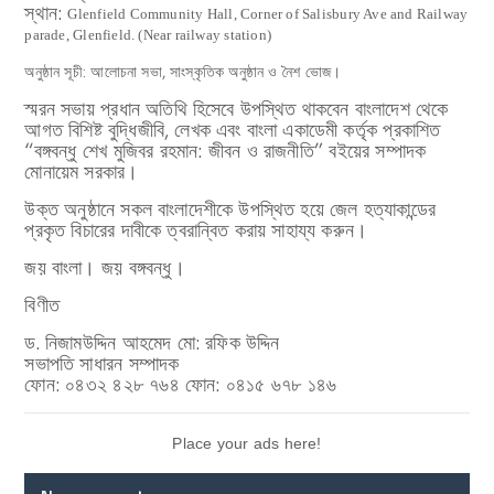
স্থান:
Glenfield Community Hall,
Corner of Salisbury Ave and Railway
parade, Glenfield. (Near railway station)
অনুষ্ঠান সূচী: আলোচনা সভা, সাংস্কৃতিক অনুষ্ঠান ও নৈশ ভোজ।
স্মরন সভায় প্রধান অতিথি হিসেবে উপস্থিত থাকবেন বাংলাদেশ থেকে
আগত বিশিষ্ট বুদ্ধিজীবি, লেখক এবং বাংলা একাডেমী কর্তৃক প্রকাশিত
“বঙ্গবন্ধু শেখ মুজিবর রহমান: জীবন ও রাজনীতি” বইয়ের সম্পাদক
মোনায়েম সরকার।
উক্ত অনুষ্ঠানে সকল বাংলাদেশীকে উপস্থিত হয়ে জেল হত্যাকান্ডের
প্রকৃত বিচারের দাবীকে ত্বরান্বিত করায় সাহায্য করুন।
জয় বাংলা। জয় বঙ্গবন্ধু।
বিণীত
ড. নিজামউদ্দিন আহমেদ মো: রফিক উদ্দিন
সভাপতি সাধারন সম্পাদক
ফোন: ০৪৩২ ৪২৮ ৭৬৪ ফোন: ০৪১৫ ৬৭৮ ১৪৬
Place your ads here!