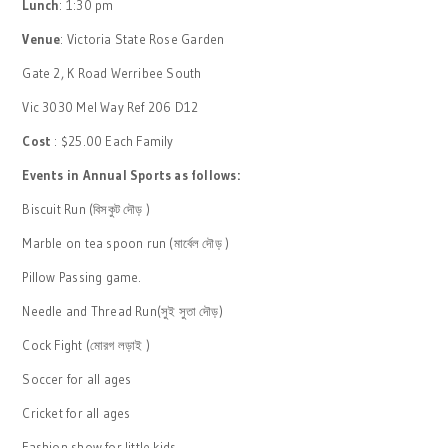
Lunch
: 1:30 pm
Venue
: Victoria State Rose Garden
Gate 2, K Road Werribee South
Vic 3030 Mel Way Ref 206 D12
Cost
: $25.00 Each Family
Events in Annual Sports as follows:
Biscuit Run (বিসকুট দৌড় )
Marble on tea spoon run (মার্বেল দৌড় )
Pillow Passing game.
Needle and Thread Run(সুই সুতা দৌড়)
Cock Fight (মোরগ লড়াই )
Soccer for all ages
Cricket for all ages
Fashion show for little kids