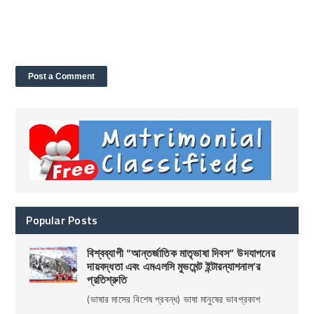
Popular Posts
বিশ্বব্যাপী “আন্তর্জাতিক মাতৃভাষা দিবস” উদযাপনের
দায়বদ্ধতা এবং এমএলসি মুভমেন্ট ইন্টারন্যাশনাল’র
প্রতিশ্রুতি
(ভাষার মাসের বিশেষ প্রবন্ধ) ভাষা মানুষের ভাবপ্রকাশ