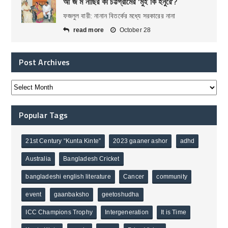
আ জ ম নাছির কী চট্টগ্রামের ‘মুই কি হনুরে’?
ফজলুল বারী: নানান বিতর্কের মধ্যে সরকারের নানা
read more
October 28
Post Archives
Popular Tags
21st Century “Kunta Kinte”
2023 gaaner ashor
adhd
Australia
Bangladesh Cricket
bangladeshi english literature
Cancer
community
event
gaanbaksho
geetoshudha
ICC Champions Trophy
Intergeneration
It is Time