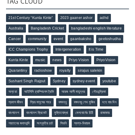
TAG CLOUD
21st Century “Kunta Kinte”
2023 gaaner ashor
adhd
Australia
Bangladesh Cricket
bangladeshi english literature
Cancer
community
event
gaanbaksho
geetoshudha
ICC Champions Trophy
Intergeneration
It is Time
Kunta Kinte
music
news
Priyo Vision
PriyoVision
Quarantiny
radioshow
royalty
sirajus salekin
Sushant Singh Rajput
Sydney
sydney event
youtube
অন্তরা
আইসিসি চ্যাম্পিয়নস ট্রফি
আরজ আলী মাতুব্বর
গৌরচন্দ্রিকা
প্রবাস জীবন
প্রিয় মানুষের শহর
বঙ্গবন্ধু
বঙ্গবন্ধু শেখ মুজিব
বহে যায় দিন
বাংলাদেশ
বাংলাদেশ ক্রিকেট
মুক্তিযোদ্ধা
মেলবোর্নের চিঠি
রাজাকার
শয়তানের জবানবন্দি
সংস্কৃতির চর্চা
সিডনি
স্বপ্ন-বিধায়ক