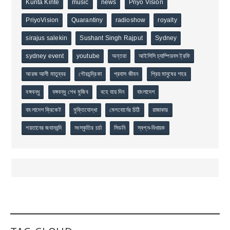
Kunta Kinte
music
news
Priyo Vision
PriyoVision
Quarantiny
radioshow
royalty
sirajus salekin
Sushant Singh Rajput
Sydney
sydney event
youtube
অন্তরা
আইসিসি চ্যাম্পিয়নস ট্রফি
আরজ আলী মাতুব্বর
গৌরচন্দ্রিকা
প্রবাস জীবন
প্রিয় মানুষের শহর
বঙ্গবন্ধু
বঙ্গবন্ধু শেখ মুজিব
বহে যায় দিন
বাংলাদেশ
বাংলাদেশ ক্রিকেট
মুক্তিযোদ্ধা
মেলবোর্নের চিঠি
রাজাকার
শয়তানের জবানবন্দি
সংস্কৃতির চর্চা
সিডনি
স্বপ্ন-বিধায়ক