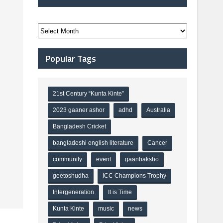
Popular Tags
21st Century “Kunta Kinte”
2023 gaaner ashor
adhd
Australia
Bangladesh Cricket
bangladeshi english literature
Cancer
community
event
gaanbaksho
geetoshudha
ICC Champions Trophy
Intergeneration
It is Time
Kunta Kinte
music
news