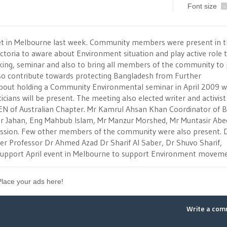
Font size
-
in Melbourne last week. Community members were present in t
ctoria to aware about Environment situation and play active role 
rking, seminar and also to bring all members of the community to 
also contribute towards protecting Bangladesh from Further
about holding a Community Environmental seminar in April 2009 w
icians will be present. The meeting also elected writer and activis
EN of Australian Chapter. Mr Kamrul Ahsan Khan Coordinator of 
r Jahan, Eng Mahbub Islam, Mr Manzur Morshed, Mr Muntasir Abed
scussion. Few other members of the community were also present. 
er Professor Dr Ahmed Azad Dr Sharif Al Saber, Dr Shuvo Sharif,
support April event in Melbourne to support Environment moveme
Place your ads here!
Write a co