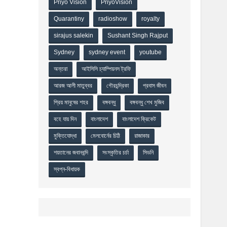
Priyo Vision
PriyoVision
Quarantiny
radioshow
royalty
sirajus salekin
Sushant Singh Rajput
Sydney
sydney event
youtube
অন্তরা
আইসিসি চ্যাম্পিয়নস ট্রফি
আরজ আলী মাতুব্বর
গৌরচন্দ্রিকা
প্রবাস জীবন
প্রিয় মানুষের শহর
বঙ্গবন্ধু
বঙ্গবন্ধু শেখ মুজিব
বহে যায় দিন
বাংলাদেশ
বাংলাদেশ ক্রিকেট
মুক্তিযোদ্ধা
মেলবোর্নের চিঠি
রাজাকার
শয়তানের জবানবন্দি
সংস্কৃতির চর্চা
সিডনি
স্বপ্ন-বিধায়ক