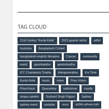
TAG CLOUD
21st Century “Kunta Kinte”
2023 gaaner ashor
adhd
Australia
Bangladesh Cricket
bangladeshi english literature
Cancer
community
event
gaanbaksho
geetoshudha
ICC Champions Trophy
Intergeneration
It is Time
Kunta Kinte
music
news
Priyo Vision
PriyoVision
Quarantiny
radioshow
royalty
sirajus salekin
Sushant Singh Rajput
Sydney
sydney event
youtube
অন্তরা
আইসিসি চ্যাম্পিয়নস ট্রফি