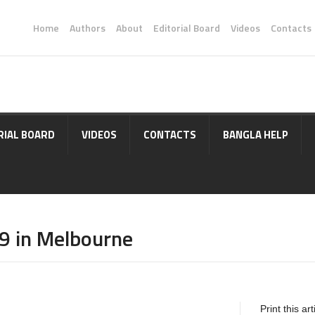
Home
Authors
About
Editorial Board
Videos
Contacts
RIAL BOARD
VIDEOS
CONTACTS
BANGLA HELP
9 in Melbourne
Print this art