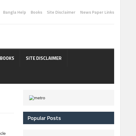
Bangla Help
Books
Site Disclaimer
News Paper Links
BOOKS
SITE DISCLAIMER
Popular Posts
icle