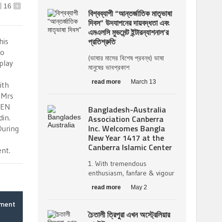
16
+
বিশ্বব্যাপী “আন্তর্জাতিক মাতৃভাষা
দিবস” উদযাপনের দায়বদ্ধতা এবং
এমএলসি মুভমেন্ট ইন্টারন্যাশনাল’র
প্রতিশ্রুতি
his
to
(ভাষার মাসের বিশেষ প্রবন্ধ) ভাষা
play
মানুষের ভাবপ্রকাশ
read more
March 13
ith
t Mrs
BEN
Bangladesh-Australia
in.
Association Canberra
Inc. Welcomes Bangla
During
New Year 1417 at the
Canberra Islamic Center
nt.
1. With tremendous
enthusiasm, fanfare & vigour
read more
May 2
mment
চৈতালী ত্রিপুরা এখন অস্ট্রেলিয়ার