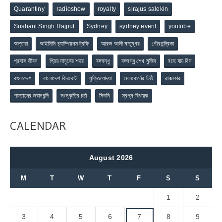
Quarantiny
radioshow
royalty
sirajus salekin
Sushant Singh Rajput
Sydney
sydney event
youtube
অন্তরা
আইসিসি চ্যাম্পিয়নস ট্রফি
আরজ আলী মাতুব্বর
গৌরচন্দ্রিকা
প্রবাস জীবন
প্রিয় মানুষের শহর
বঙ্গবন্ধু
বঙ্গবন্ধু শেখ মুজিব
বহে যায় দিন
বাংলাদেশ
বাংলাদেশ ক্রিকেট
মুক্তিযোদ্ধা
মেলবোর্নের চিঠি
রাজাকার
শয়তানের জবানবন্দি
সংস্কৃতির চর্চা
সিডনি
স্বপ্ন-বিধায়ক
CALENDAR
August 2026
M
T
W
T
F
S
S
1
2
3
4
5
6
7
8
9