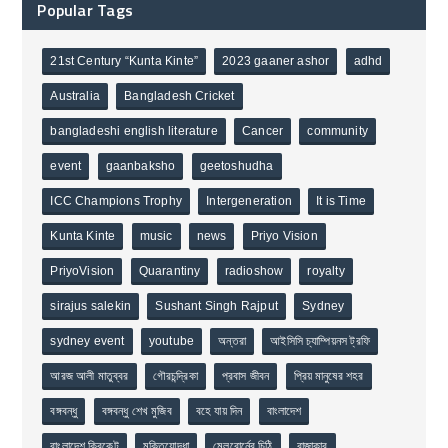
Popular Tags
21st Century “Kunta Kinte”
2023 gaaner ashor
adhd
Australia
Bangladesh Cricket
bangladeshi english literature
Cancer
community
event
gaanbaksho
geetoshudha
ICC Champions Trophy
Intergeneration
It is Time
Kunta Kinte
music
news
Priyo Vision
PriyoVision
Quarantiny
radioshow
royalty
sirajus salekin
Sushant Singh Rajput
Sydney
sydney event
youtube
অন্তরা
আইসিসি চ্যাম্পিয়নস ট্রফি
আরজ আলী মাতুব্বর
গৌরচন্দ্রিকা
প্রবাস জীবন
প্রিয় মানুষের শহর
বঙ্গবন্ধু
বঙ্গবন্ধু শেখ মুজিব
বহে যায় দিন
বাংলাদেশ
বাংলাদেশ ক্রিকেট
মুক্তিযোদ্ধা
মেলবোর্নের চিঠি
রাজাকার