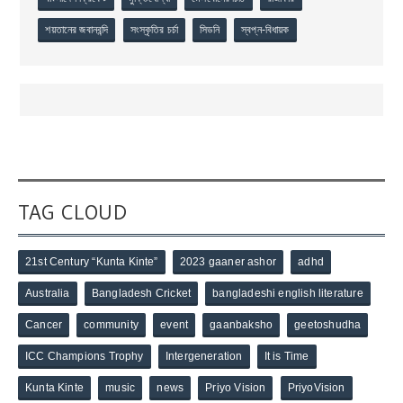
শয়তানের জবানবন্দি
সংস্কৃতির চর্চা
সিডনি
স্বপ্ন-বিধায়ক
TAG CLOUD
21st Century “Kunta Kinte”
2023 gaaner ashor
adhd
Australia
Bangladesh Cricket
bangladeshi english literature
Cancer
community
event
gaanbaksho
geetoshudha
ICC Champions Trophy
Intergeneration
It is Time
Kunta Kinte
music
news
Priyo Vision
PriyoVision