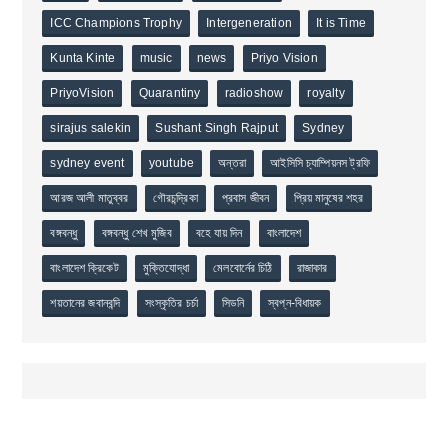
ICC Champions Trophy
Intergeneration
It is Time
Kunta Kinte
music
news
Priyo Vision
PriyoVision
Quarantiny
radioshow
royalty
sirajus salekin
Sushant Singh Rajput
Sydney
sydney event
youtube
অন্তরা
আইসিসি চ্যাম্পিয়নস ট্রফি
আরজ আলী মাতুব্বর
গৌরচন্দ্রিকা
প্রবাস জীবন
প্রিয় মানুষের শহর
বঙ্গবন্ধু
বঙ্গবন্ধু শেখ মুজিব
বহে যায় দিন
বাংলাদেশ
বাংলাদেশ ক্রিকেট
মুক্তিযোদ্ধা
মেলবোর্নের চিঠি
রাজাকার
শয়তানের জবানবন্দি
সংস্কৃতির চর্চা
সিডনি
স্বপ্ন-বিধায়ক