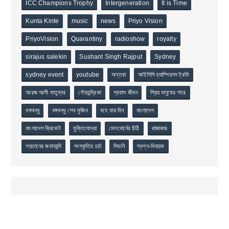
ICC Champions Trophy
Intergeneration
It is Time
Kunta Kinte
music
news
Priyo Vision
PriyoVision
Quarantiny
radioshow
royalty
sirajus salekin
Sushant Singh Rajput
Sydney
sydney event
youtube
অন্তরা
আইসিসি চ্যাম্পিয়নস ট্রফি
আরজ আলী মাতুব্বর
গৌরচন্দ্রিকা
প্রবাস জীবন
প্রিয় মানুষের শহর
বঙ্গবন্ধু
বঙ্গবন্ধু শেখ মুজিব
বহে যায় দিন
বাংলাদেশ
বাংলাদেশ ক্রিকেট
মুক্তিযোদ্ধা
মেলবোর্নের চিঠি
রাজাকার
শয়তানের জবানবন্দি
সংস্কৃতির চর্চা
সিডনি
স্বপ্ন-বিধায়ক