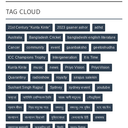
TAG CLOUD
21st Century “Kunta Kinte”
2023 gaaner ashor
adhd
Australia
Bangladesh Cricket
bangladeshi english literature
Cancer
community
event
gaanbaksho
geetoshudha
ICC Champions Trophy
Intergeneration
It is Time
Kunta Kinte
music
news
Priyo Vision
PriyoVision
Quarantiny
radioshow
royalty
sirajus salekin
Sushant Singh Rajput
Sydney
sydney event
youtube
অন্তরা
আইসিসি চ্যাম্পিয়নস ট্রফি
আরজ আলী মাতুব্বর
গৌরচন্দ্রিকা
প্রবাস জীবন
প্রিয় মানুষের শহর
বঙ্গবন্ধু
বঙ্গবন্ধু শেখ মুজিব
বহে যায় দিন
বাংলাদেশ
বাংলাদেশ ক্রিকেট
মুক্তিযোদ্ধা
মেলবোর্নের চিঠি
রাজাকার
শয়তানের জবানবন্দি
সংস্কৃতির চর্চা
সিডনি
স্বপ্ন-বিধায়ক