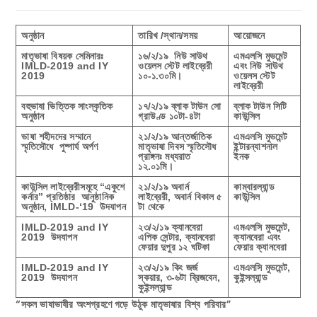
অনুষ্ঠান
তারিখ /স্থান/সময়
আয়োজনে
মাতৃভাষা বিষয়ক সেমিনারঃ
১৬/২/১৯
নিউ সাউথ
এমএলসি মুভমেন্ট
IMLD-2019 and IY
ওয়েলস স্টেট লাইব্রেরী
এবং নিউ সাউথ
2019
১০-১.৩০মি।
ওয়েলস স্টেট
লাইব্রেরী
বহুভাষা ভিত্তিক সাংস্কৃতিক
১৭/২/১৯
ব্লাক টাউন সো
ব্লাক টাউন সিটি
অনুষ্ঠান
গ্রাউণ্ড
১০টা-৪টা
কাউন্সিল
ভাষা শহীদদের সম্মানে
২১/২/১৯
আন্তর্জাতিক
এমএলসি মুভমেন্ট
স্মৃতিসৌধে পুষ্পার্ঘ অর্পণ
মাতৃভাষা দিবস স্মৃতিসৌধ
ইন্টারন্যাশনাল
প্রাঙ্গনঃ মধ্যরাত
ইনক
১২.০১মি।
কাউন্সিল লাইব্রেরীসমূহে “একুশে
২১/২/১৯
অবার্ন
কাম্বারল্যান্ড
কর্নার” প্রতিষ্ঠার আনুষ্ঠানিক
লাইব্রেরী, অবার্ন বিকাল ৫
কাউন্সিল
অনুষ্ঠান,
IMLD-‘19 উদযাপন
টা থেকে
IMLD-2019 and IY
২
৩
/২/১৯
ক্যানবেরা
এমএলসি মুভমেন্ট,
2019 উদযাপন
এপিক সেন্টার, ক্যানবেরা
ক্যানবেরা
এবং
ফেয়ার দুপুর ১২ ঘটিকা
ফেয়ার ক্যানবেরা
IMLD-2019 and IY
২৩/২/১৯
কিং জর্জ
এমএলসি মুভমেন্ট,
2019 উদযাপন
স্কয়ার, ৩-৬টা
ব্রিজবেন,
কুইন্সল্যান্ড
কুইন্সল্যান্ড
“সকল ভাষাভাষীর অংশগ্রহণে গড়ে উঠুক মাতৃভাষার বিশ্ব পরিবার”