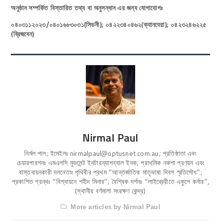
অনুষ্ঠান সম্পর্কিত বিস্তারিত তথ্য বা অনুসন্ধান এর জন্য যোগাযোগঃ
০৪০৩১১২০২৩/০৪০১৬৮৩০৩১(সিডনী); ০৪২২৩৪০৪৬২(ক্যানবেরা); ০৪২৩২৪৬২২৫
(ব্রিজবেন)
Nirmal Paul
নির্মল পাল; ইমেইলঃ nirmalpaul@optusnet.com.au; প্রতিষ্ঠাতা এবং
চেয়ারপারশনঃ এমএলসি মুভমেন্ট ইনটারন্যাশন্যাল ইনক; প্রাথমিক নকশা প্রণয়ন এবং
বাস্তবায়নকারী দলনেতাঃ পৃথিবীর প্রথম “আন্তর্জাতিক মাতৃভাষা দিবস স্মৃতিসৌধ”;
প্রকাশিত গ্রন্থঃ “বিশ্বায়নে শহীদ মিনার”; বৈশ্বিক দর্শনঃ “লাইব্রেরীতে একুশে কর্নার”,
(স্থানীয় বর্ণমালা সংরক্ষণ কেন্দ্র)
More articles by Nirmal Paul