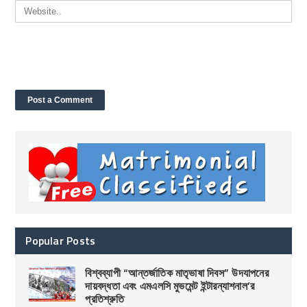
Popular Posts
বিশ্বব্যাপী “আন্তর্জাতিক মাতৃভাষা দিবস” উদযাপনের
দায়বদ্ধতা এবং এমএলসি মুভমেন্ট ইন্টারন্যাশনাল’র
প্রতিশ্রুতি