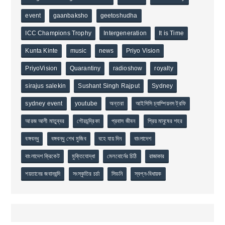
event
gaanbaksho
geetoshudha
ICC Champions Trophy
Intergeneration
It is Time
Kunta Kinte
music
news
Priyo Vision
PriyoVision
Quarantiny
radioshow
royalty
sirajus salekin
Sushant Singh Rajput
Sydney
sydney event
youtube
অন্তরা
আইসিসি চ্যাম্পিয়নস ট্রফি
আরজ আলী মাতুব্বর
গৌরচন্দ্রিকা
প্রবাস জীবন
প্রিয় মানুষের শহর
বঙ্গবন্ধু
বঙ্গবন্ধু শেখ মুজিব
বহে যায় দিন
বাংলাদেশ
বাংলাদেশ ক্রিকেট
মুক্তিযোদ্ধা
মেলবোর্নের চিঠি
রাজাকার
শয়তানের জবানবন্দি
সংস্কৃতির চর্চা
সিডনি
স্বপ্ন-বিধায়ক