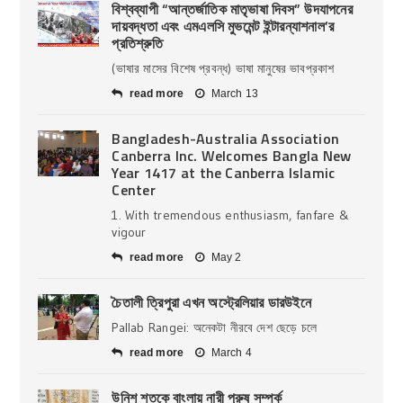
বিশ্বব্যাপী “আন্তর্জাতিক মাতৃভাষা দিবস” উদযাপনের
দায়বদ্ধতা এবং এমএলসি মুভমেন্ট ইন্টারন্যাশনাল’র
প্রতিশ্রুতি
(ভাষার মাসের বিশেষ প্রবন্ধ) ভাষা মানুষের ভাবপ্রকাশ
read more
March 13
Bangladesh-Australia Association
Canberra Inc. Welcomes Bangla New
Year 1417 at the Canberra Islamic
Center
1. With tremendous enthusiasm, fanfare &
vigour
read more
May 2
চৈতালী ত্রিপুরা এখন অস্ট্রেলিয়ার ডারউইনে
Pallab Rangei: অনেকটা নীরবে দেশ ছেড়ে চলে
read more
March 4
উনিশ শতকে বাংলায় নারী পুরুষ সম্পর্ক