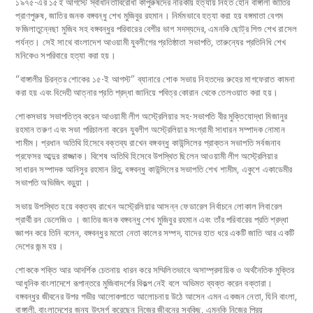
১৯৭৫-এর ১৫ই আগস্টে স্বাধীনতাবিরোধী কাপুরুষদের নারকীয় হত্যায় নিহত হোন বাঙ্গালী জাতির
প্রাণপুরুষ, জাতির জনক বঙ্গবন্ধু শেখ মুজিবুর রহমান। নির্মমভাবে হত্যা করা হয় বঙ্গমাতা বেগম
ফজিলাতুন্নেছা মুজিব সহ বঙ্গবন্ধুর পরিবারের বেশীর ভাগ সদস্যদের, এমনকি ছোট্র শিশু শেখ রাসেল
পর্যন্ত। সেই সাথে বাংলাদেশ আওয়ামী যুবলীগের প্রতিষ্ঠাতা সভাপতি, তারুন্যের প্রতিনিধি শেখ
মনিকেও সপরিবারে হত্যা করা হয়।
“বাঙ্গালীর চিরন্তর শোকের ১৫-ই আগস্ট” ব্যানারে শোক সভায় নিহতদের রুহের মাগফেরাত কামনা
করা হয় এবং বিদেহী আত্নার প্রতি শ্রদ্ধা জানিয়ে পবিত্র কোরান থেকে তেলওয়াত করা হয়।
শোকসভায় সভাপতিত্ব করেন আওয়ামী লীগ অস্ট্রেলিয়ার সহ-সভাপতি বীর মুক্তিযোদ্ধা মিজানুর
রহমান তরুণ এবং সভা পরিচালনা করেন যুবলীগ অস্ট্রেলিয়ার সংগ্রামী সাধারন সম্পাদক নোমান
শামীম। প্রধান অতিথি হিসেবে বক্তব্য রাখেন বঙ্গবন্ধু কাউন্সিলের প্রাক্তন সভাপতি সর্বজনাব
প্রফেসর আব্দুর রাজ্জাক। বিশেষ অতিথি হিসেবে উপস্থিত ছিলেন আওয়ামী লীগ অস্ট্রেলিয়ার
সাধারন সম্পাদক আনিসুর রহমান রিতু, বঙ্গবন্ধু কাউন্সিলের সভাপতি শেখ শামীম, একুশে একাডেমীর
সভাপতি অভিজিৎ বড়ুয়া ।
সভায় উপস্থিত হয়ে বক্তব্য রাখেন অস্ট্রেলিয়ার আসন্ন ফেডারেল নির্বাচনে লোকাল লিবারেল
প্রার্থী রন ডেলেজিও । জাতির জনক বঙ্গবন্ধু শেখ মুজিবুর রহমান এবং তাঁর পরিবারের প্রতি শ্রদ্ধা
জ্ঞাপন করে তিনি বলেন, বঙ্গবন্ধুর মতো নেতা কালের সম্পদ, যাদের হাত ধরে একটি জাতি আর একটি
দেশের জন্ম হয়।
শোককে শক্তি আর আদর্শিক চেতনায় ধারন করে সম্মিলিতভাবে অসাম্প্রদায়িক ও অর্থনৈতিক মুক্তির
আধুনিক বাংলাদেশে রূপান্তরে মুজিবাদর্শের বিকল্প নেই বলে অভিমত ব্যক্ত করেন বক্তারা।
বঙ্গবন্ধুর জীবনের উপর গভীর আলোকপাতে আলোচনায় উঠে আসেন এমন একজন নেতা, যিনি বাংলা,
বাঙ্গালী, বাংলাদেশের জন্য উৎসর্গ করেছেন নিজের জীবনের সবকিছু, এমনকি নিজের প্রিয়