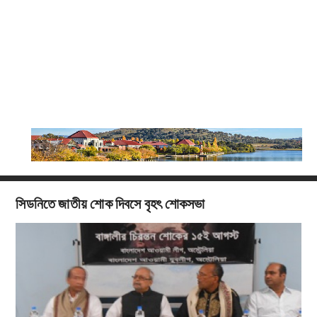
সিডনিতে জাতীয় শোক দিবসে বৃহৎ শোকসভা