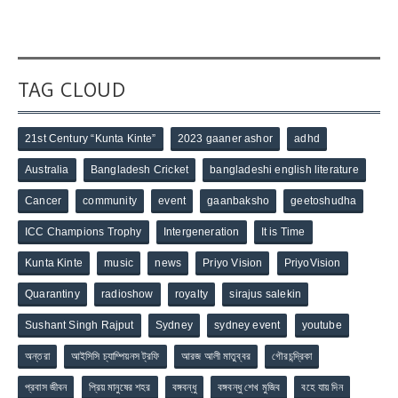
TAG CLOUD
21st Century “Kunta Kinte”
2023 gaaner ashor
adhd
Australia
Bangladesh Cricket
bangladeshi english literature
Cancer
community
event
gaanbaksho
geetoshudha
ICC Champions Trophy
Intergeneration
It is Time
Kunta Kinte
music
news
Priyo Vision
PriyoVision
Quarantiny
radioshow
royalty
sirajus salekin
Sushant Singh Rajput
Sydney
sydney event
youtube
অন্তরা
আইসিসি চ্যাম্পিয়নস ট্রফি
আরজ আলী মাতুব্বর
গৌরচন্দ্রিকা
প্রবাস জীবন
প্রিয় মানুষের শহর
বঙ্গবন্ধু
বঙ্গবন্ধু শেখ মুজিব
বহে যায় দিন