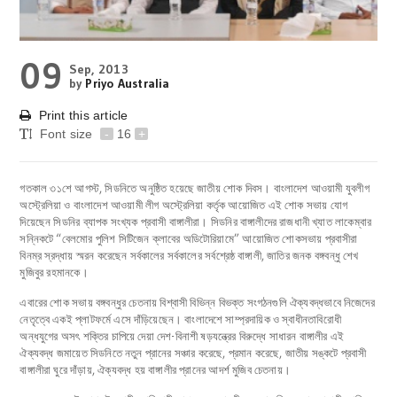
09
Sep, 2013
by
Priyo Australia
Print this article
Font size
-
16
+
গতকাল ৩১শে আগস্ট, সিডনিতে অনুষ্ঠিত হয়েছে জাতীয় শোক দিবস। বাংলাদেশ আওয়ামী যুবলীগ
অস্ট্রেলিয়া ও বাংলাদেশ আওয়ামী লীগ অস্ট্রেলিয়া কর্তৃক আয়োজিত এই শোক সভায় যোগ
দিয়েছেন সিডনির ব্যাপক সংখ্যক প্রবাসী বাঙ্গালীরা। সিডনির বাঙ্গালীদের রাজধানী খ্যাত লাকেম্বার
সন্নিকটে “বেলমোর পুলিশ সিটিজেন ক্লাবের অডিটোরিয়ামে” আয়োজিত শোকসভায় প্রবাসীরা
বিনম্র স্রদ্ধায় স্মরন করেছেন সর্বকালের সর্বকালের সর্বশ্রেষ্ঠ বাঙ্গালী, জাতির জনক বঙ্গবন্ধু শেখ
মুজিবুর রহমানকে।
এবারের শোক সভায় বঙ্গবন্ধুর চেতনায় বিশ্বাসী বিভিন্ন বিভক্ত সংগঠনগুলি ঐক্যবদ্ধভাবে নিজেদের
নেতৃত্বে একই প্লাটফর্মে এসে দাঁড়িয়েছেন। বাংলাদেশে সাম্প্রদায়িক ও স্বাধীনতাবিরোধী
অন্ধযুগের অসৎ শক্তির চাপিয়ে দেয়া দেশ-বিনাশী ষড়যন্ত্রের বিরুদ্ধে সাধারন বাঙ্গালীর এই
ঐক্যবদ্ধ জমায়েত সিডনিতে নতুন প্রানের সঞ্চার করেছে, প্রমান করেছে, জাতীয় সঙ্কটে প্রবাসী
বাঙ্গালীরা ঘুরে দাঁড়ায়, ঐক্যবদ্ধ হয় বাঙ্গালীর প্রানের আদর্শ মুজিব চেতনায়।