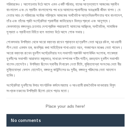
পরিবারকেও। আলোচনায় উঠে আসে এমন একটি পরিবার, যাদের আত্নত্যাগে আজকের স্বাধীন
বাংলাদেশ এবং যে স্বাধীন বাংলাদেশের পথ ধরে আমাদের প্রবাসীদের অহঙ্কারী জীবন যাপন। যে
নেতার আর যে পরিবারের সর্বোচ্চ পরিশ্রমে আজকের অর্থনৈতিক আত্ননিরভশীলতার পথে বাংলাদেশ,
তাঁর এবং তাঁদের প্রতি অস্ট্রেলিয়া প্রবাসীরা জানিয়েছেন বিনম্র শ্রদ্ধা এবং আনুগত্য।
কেবলমাত্র বঙ্গবন্ধুর চেতনায় দেশপ্রেমিক পথচারনাই আমাদের আত্ত্বিক, অর্থনৈতিক, সামাজিক
সুস্থতা ও স্বাধীনতা নিহিত বলে মতামত উঠে আসে শোক সভায়।
শোকসভায় উপস্থিত থেকে আরো বক্তব্য রাখেন প্রাক্তন ছাত্রলীগ নেতা আব্দুর রউফ, আওয়ামী
লীগ নেতা এমদাদ হক, জনপ্রিয় কথা সাহিত্যিক শাখাওয়াত নয়ন, গনজাগরন মঞ্চের নেতা পাভেল।
আরো বক্তব্য রাখেন যুবলীগ অস্ট্রেলিয়ায় সহ-সভাপতি স্কাঊট আলাউদ্দিন অলোক, লাকেম্বা
যুবলীগের সভাপতি আরাফাত মজুমদার, সাধারন সম্পাদক শহীদ শাহীন, রকড্যাল যুবলীগ সভাপতি
খালেদ হোসেইন। উপস্থিত ছিলেন স্থানীয় লিবারেল নেতা টিটো, মুক্তিযোদ্ধা সংসদের নেতা বীর
মুক্তিযোদ্ধা বেলাল হোসেইন, বঙ্গবন্ধু কাউন্সিলের ডঃ সুধীর, বঙ্গবন্ধু পরিষদের নেতা আহসান
হাবিব।
অস্ট্রেলিয়া যুবলীগের উদার সাংগঠনিক কর্মতৎপরতায় ও আওয়ামী রাজনৈতিক ভাবধারায় বিপুল
সংখ্যক তরুনের উপস্থিতি ছিলো চোখে পড়ার মতো।
Place your ads here!
No comments