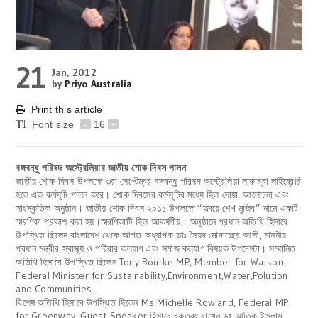
21
Jan, 2012
by
Priyo Australia
Print this article
Font size
-
16
+
বঙ্গবন্ধু পরিষদ অস্ট্রেলিয়ার জাতীয় শোক দিবস পালন
জাতীয় শোক দিবস উপলক্ষে ৩রা সেপ্টেম্বর বঙ্গবন্ধু পরিষদ অস্ট্রেলিয়া লাকাম্বা লাইব্রেরি
হলে এক কর্মসূচি পালন করে। শোক দিবসের কর্মসূচির মধ্যে ছিল দোয়া, আলোচনা এবং
সাংস্কৃতিক অনুষ্ঠান। জাতীয় শোক দিবস ২০১১ উপলক্ষে “হৃদয়ে শেখ মুজিব” নামে একটি
স্মরণিকা প্রকাশ করা হয়।স্মরণিকাটি ছিল আকর্ষণীয়। অনুষ্ঠানে প্রধান অতিথি হিসাবে
উপস্থিত ছিলেন বাংলাদেশ থেকে আগত অধ্যাপক ডাঃ সৈয়দ মোদাচ্ছের আলী, মাননীয়
প্রধান মন্ত্রীর স্বাস্থ্য ও পরিবার কল্যাণ এবং সমাজ কল্যাণ বিষয়ক উপদেস্টা। সম্মানিত
অতিথি হিসাবে উপস্থিত ছিলেন Tony Bourke MP, Member for Watson.
Federal Minister for Sustainability,Environment,Water,Polution
and Communities.
বিশেষ অতিথি হিসাবে উপস্থিত ছিলেন Ms Michelle Rowland, Federal MP
for Greenway. Guest Speaker হিসাবে বক্তব্য রাখেন ডঃ আতিক ইসলাম,