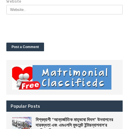
Website
Popular Posts
বিশ্বব্যাপী “আন্তর্জাতিক মাতৃভাষা দিবস” উদযাপনের
দায়বদ্ধতা এবং এমএলসি মুভমেন্ট ইন্টারন্যাশনাল’র