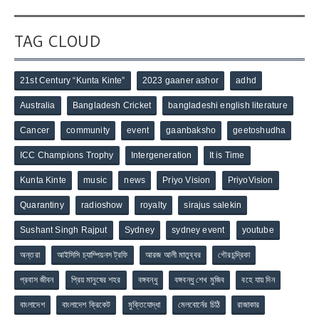
TAG CLOUD
21st Century “Kunta Kinte”
2023 gaaner ashor
adhd
Australia
Bangladesh Cricket
bangladeshi english literature
Cancer
community
event
gaanbaksho
geetoshudha
ICC Champions Trophy
Intergeneration
It is Time
Kunta Kinte
music
news
Priyo Vision
PriyoVision
Quarantiny
radioshow
royalty
sirajus salekin
Sushant Singh Rajput
Sydney
sydney event
youtube
অন্তরা
আইসিসি চ্যাম্পিয়নস ট্রফি
আরজ আলী মাতুব্বর
গৌরচন্দ্রিকা
প্রবাস জীবন
প্রিয় মানুষের শহর
বঙ্গবন্ধু
বঙ্গবন্ধু শেখ মুজিব
বহে যায় দিন
বাংলাদেশ
বাংলাদেশ ক্রিকেট
মুক্তিযোদ্ধা
মেলবোর্নের চিঠি
রাজাকার