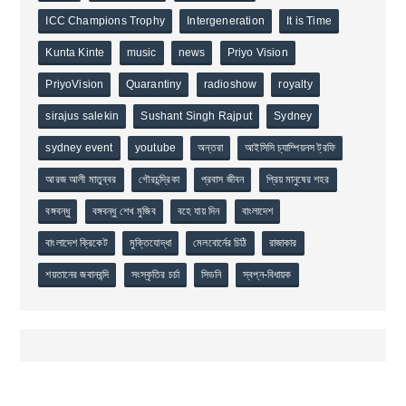
ICC Champions Trophy
Intergeneration
It is Time
Kunta Kinte
music
news
Priyo Vision
PriyoVision
Quarantiny
radioshow
royalty
sirajus salekin
Sushant Singh Rajput
Sydney
sydney event
youtube
অন্তরা
আইসিসি চ্যাম্পিয়নস ট্রফি
আরজ আলী মাতুব্বর
গৌরচন্দ্রিকা
প্রবাস জীবন
প্রিয় মানুষের শহর
বঙ্গবন্ধু
বঙ্গবন্ধু শেখ মুজিব
বহে যায় দিন
বাংলাদেশ
বাংলাদেশ ক্রিকেট
মুক্তিযোদ্ধা
মেলবোর্নের চিঠি
রাজাকার
শয়তানের জবানবন্দি
সংস্কৃতির চর্চা
সিডনি
স্বপ্ন-বিধায়ক