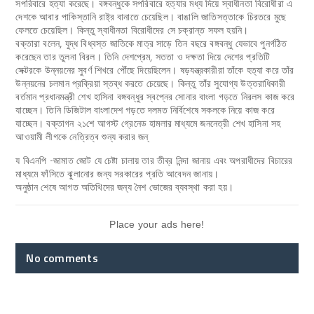
সপরিবারে হত্যা করেছে। বঙ্গবন্ধুকে সপরিবারে হত্যার মধ্য দিয়ে স্বাধীনতা বিরোধীরা এ
দেশকে আবার পাকিস্তানি রাষ্ট্র বানাতে চেয়েছিল। বাঙালি জাতিসত্তাকে চিরতরে মুছে
ফেলতে চেয়েছিল। কিন্তু স্বাধীনতা বিরোধীদের সে চক্রান্ত সফল হয়নি।
বক্তারা বলেন, যুদ্ধ বিধ্বস্ত জাতিকে মাত্র সাড়ে তিন বছরে বঙ্গবন্ধু যেভাবে পুনর্গঠিত
করেছেন তার তুলনা বিরল। তিনি দেশপ্রেম, সততা ও দক্ষতা দিয়ে দেশের প্রতিটি
সেক্টরকে উন্নয়নের সুবর্ণ শিখরে পৌঁছে দিয়েছিলেন। ষড়যন্ত্রকারীরা তাঁকে হত্যা করে তাঁর
উন্নয়নের চলমান প্রক্রিয়া স্তব্ধ করতে চেয়েছে। কিন্তু তাঁর সুযোগ্য উত্তরাধিকারী
বর্তমান প্রধানমন্ত্রী শেখ হাসিনা বঙ্গবন্ধুর স্বপ্নের সোনার বাংলা গড়তে নিরলস কাজ করে
যাচ্ছেন। তিনি ডিজিটাল বাংলাদেশ গড়তে দলমত নির্বিশেষে সকলকে নিয়ে কাজ করে
যাচ্ছেন। বক্তাগন ২১শে আগস্ট গ্রেনেড হামলার মাধ্যমে জননেত্রী শেখ হাসিনা সহ
আওয়ামী লীগকে নেত্রিত্ব শুন্য করার জন্
য বিএনপি -জামাত জোট যে চেষ্টা চালায় তার তীব্র নিন্দা জানায় এবং অপরাধীদের বিচারের
মাধ্যমে ফাঁসিতে ঝুলানোর জন্য সরকারের প্রতি আবেদন জানায়।
অনুষ্ঠান শেষে আগত অতিথিদের জন্য নৈশ ভোজের ব্যবস্থা করা হয়।
Place your ads here!
No comments