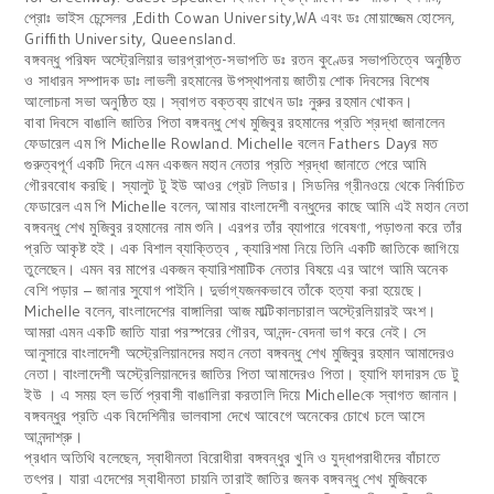
প্রোঃ ভাইস চেন্সেলর ,Edith Cowan University,WA এবং ডঃ মোয়াজ্জেম হোসেন,
Griffith University, Queensland.
বঙ্গবন্ধু পরিষদ অস্ট্রেলিয়ার ভারপ্রাপ্ত-সভাপতি ডঃ রতন কুণ্ডের সভাপতিত্বে অনুষ্ঠিত
ও সাধারন সম্পাদক ডাঃ লাভলী রহমানের উপস্থাপনায় জাতীয় শোক দিবসের বিশেষ
আলোচনা সভা অনুষ্ঠিত হয়। স্বাগত বক্তব্য রাখেন ডাঃ নুরুর রহমান খোকন।
বাবা দিবসে বাঙালি জাতির পিতা বঙ্গবন্ধু শেখ মুজিবুর রহমানের প্রতি শ্রদ্ধা জানালেন
ফেডারেল এম পি Michelle Rowland. Michelle বলেন Fathers Dayর মত
গুরুত্বপূর্ণ একটি দিনে এমন একজন মহান নেতার প্রতি শ্রদ্ধা জানাতে পেরে আমি
গৌরববোধ করছি। স্যালুট টু ইউ আওর গ্রেট লিডার। সিডনির গ্রীনওয়ে থেকে নির্বাচিত
ফেডারেল এম পি Michelle বলেন, আমার বাংলাদেশী বন্ধুদের কাছে আমি এই মহান নেতা
বঙ্গবন্ধু শেখ মুজিবুর রহমানের নাম শুনি। এরপর তাঁর ব্যাপারে গবেষণা, পড়াশুনা করে তাঁর
প্রতি আকৃষ্ট হই। এক বিশাল ব্যাক্তিত্ব , ক্যারিশমা নিয়ে তিনি একটি জাতিকে জাগিয়ে
তুলেছেন। এমন বর মাপের একজন ক্যারিশমাটিক নেতার বিষয়ে এর আগে আমি অনেক
বেশি পড়ার – জানার সুযোগ পাইনি। দুর্ভাগ্যজনকভাবে তাঁকে হত্যা করা হয়েছে।
Michelle বলেন, বাংলাদেশের বাঙ্গালিরা আজ মাল্টিকালচারাল অস্ট্রেলিয়ারই অংশ।
আমরা এমন একটি জাতি যারা পরস্পরের গৌরব, আনন্দ-বেদনা ভাগ করে নেই। সে
আনুসারে বাংলাদেশী অস্ট্রেলিয়ানদের মহান নেতা বঙ্গবন্ধু শেখ মুজিবুর রহমান আমাদেরও
নেতা। বাংলাদেশী অস্ট্রেলিয়ানদের জাতির পিতা আমাদেরও পিতা। হ্যাপি ফাদারস ডে টু
ইউ । এ সময় হল ভর্তি প্রবাসী বাঙালিরা করতালি দিয়ে Michelleকে স্বাগত জানান।
বঙ্গবন্ধুর প্রতি এক বিদেশিনীর ভালবাসা দেখে আবেগে অনেকের চোখে চলে আসে
আনন্দাশ্রু।
প্রধান অতিথি বলেছেন, স্বাধীনতা বিরোধীরা বঙ্গবন্ধুর খুনি ও যুদ্ধাপরাধীদের বাঁচাতে
তৎপর। যারা এদেশের স্বাধীনতা চায়নি তারাই জাতির জনক বঙ্গবন্ধু শেখ মুজিবকে