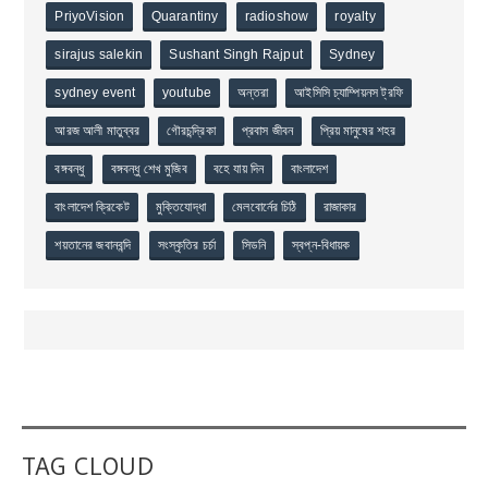
PriyoVision
Quarantiny
radioshow
royalty
sirajus salekin
Sushant Singh Rajput
Sydney
sydney event
youtube
অন্তরা
আইসিসি চ্যাম্পিয়নস ট্রফি
আরজ আলী মাতুব্বর
গৌরচন্দ্রিকা
প্রবাস জীবন
প্রিয় মানুষের শহর
বঙ্গবন্ধু
বঙ্গবন্ধু শেখ মুজিব
বহে যায় দিন
বাংলাদেশ
বাংলাদেশ ক্রিকেট
মুক্তিযোদ্ধা
মেলবোর্নের চিঠি
রাজাকার
শয়তানের জবানবন্দি
সংস্কৃতির চর্চা
সিডনি
স্বপ্ন-বিধায়ক
TAG CLOUD