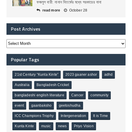
ফজলুল বারী: নানান বিতর্কের মধ্যে সরকারের নানা
read more
October 28
Post Archives
Popular Tags
21st Century “Kunta Kinte”
2023 gaaner ashor
adhd
Australia
Bangladesh Cricket
bangladeshi english literature
Cancer
community
event
gaanbaksho
geetoshudha
ICC Champions Trophy
Intergeneration
It is Time
Kunta Kinte
music
news
Priyo Vision