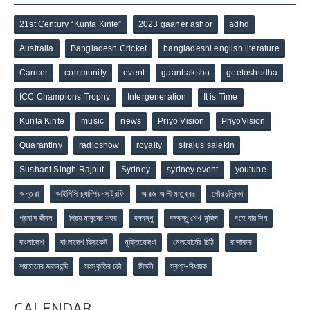
21st Century “Kunta Kinte”
2023 gaaner ashor
adhd
Australia
Bangladesh Cricket
bangladeshi english literature
Cancer
community
event
gaanbaksho
geetoshudha
ICC Champions Trophy
Intergeneration
It is Time
Kunta Kinte
music
news
Priyo Vision
PriyoVision
Quarantiny
radioshow
royalty
sirajus salekin
Sushant Singh Rajput
Sydney
sydney event
youtube
অন্তরা
আইসিসি চ্যাম্পিয়নস ট্রফি
আরজ আলী মাতুব্বর
গৌরচন্দ্রিকা
প্রবাস জীবন
প্রিয় মানুষের শহর
বঙ্গবন্ধু
বঙ্গবন্ধু শেখ মুজিব
বহে যায় দিন
বাংলাদেশ
বাংলাদেশ ক্রিকেট
মুক্তিযোদ্ধা
মেলবোর্নের চিঠি
রাজাকার
শয়তানের জবানবন্দি
সংস্কৃতির চর্চা
সিডনি
স্বপ্ন-বিধায়ক
CALENDAR