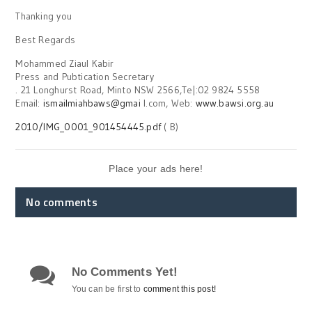
Thanking you
Best Regards
Mohammed Ziaul Kabir
Press and Pubtication Secretary
. 21 Longhurst Road, Minto NSW 2566,Te|:02 9824 5558
Email:
ismailmiahbaws@gmai
l.com, Web:
www.bawsi.org.au
2010/IMG_0001_901454445.pdf
( B)
Place your ads here!
No comments
No Comments Yet!
You can be first to
comment this post!