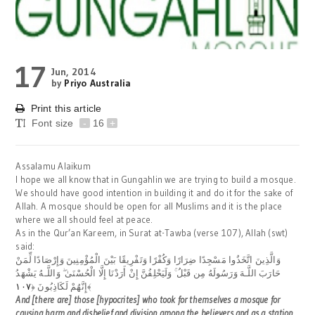
17
Jun, 2014
by
Priyo Australia
Print this article
Font size
-
16
+
Assalamu Alaikum
I hope we all know that in Gungahlin we are trying to build a mosque.
We should have good intention in building it and do it for the sake of
Allah. A mosque should be open for all Muslims and it is the place
where we all should feel at peace.
As in the Qur’an Kareem, in Surat at-Tawba (verse 107), Allah (swt)
said:
وَالَّذِينَ اتَّخَذُوا مَسْجِدًا ضِرَارًا وَكُفْرًا وَتَفْرِيقًا بَيْنَ الْمُؤْمِنِينَ وَإِرْصَادًا لِّمَنْ
وَاللَّـهُ يَشْهَدُ
ۖ
وَلَيَحْلِفُنَّ إِنْ أَرَدْنَا إِلَّا الْحُسْنَىٰ
ۚ
حَارَبَ اللَّـهَ وَرَسُولَهُ مِن قَبْلُ
١٠٧
﴿
إِنَّهُمْ لَكَاذِبُونَ
﴾
And [there are] those [hypocrites] who took for themselves a mosque for
causing harm and disbelief and division among the believers and as a station