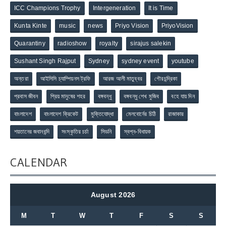
ICC Champions Trophy
Intergeneration
It is Time
Kunta Kinte
music
news
Priyo Vision
PriyoVision
Quarantiny
radioshow
royalty
sirajus salekin
Sushant Singh Rajput
Sydney
sydney event
youtube
অন্তরা
আইসিসি চ্যাম্পিয়নস ট্রফি
আরজ আলী মাতুব্বর
গৌরচন্দ্রিকা
প্রবাস জীবন
প্রিয় মানুষের শহর
বঙ্গবন্ধু
বঙ্গবন্ধু শেখ মুজিব
বহে যায় দিন
বাংলাদেশ
বাংলাদেশ ক্রিকেট
মুক্তিযোদ্ধা
মেলবোর্নের চিঠি
রাজাকার
শয়তানের জবানবন্দি
সংস্কৃতির চর্চা
সিডনি
স্বপ্ন-বিধায়ক
CALENDAR
August 2026
M
T
W
T
F
S
S