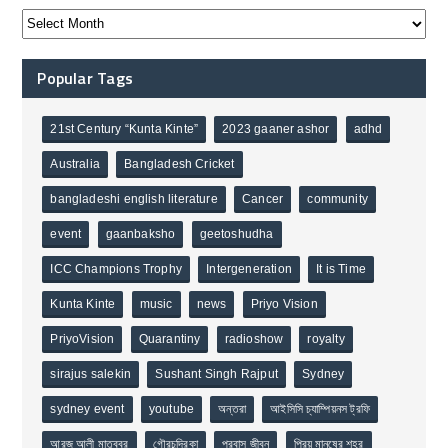
Popular Tags
21st Century “Kunta Kinte”
2023 gaaner ashor
adhd
Australia
Bangladesh Cricket
bangladeshi english literature
Cancer
community
event
gaanbaksho
geetoshudha
ICC Champions Trophy
Intergeneration
It is Time
Kunta Kinte
music
news
Priyo Vision
PriyoVision
Quarantiny
radioshow
royalty
sirajus salekin
Sushant Singh Rajput
Sydney
sydney event
youtube
অন্তরা
আইসিসি চ্যাম্পিয়নস ট্রফি
আরজ আলী মাতুব্বর
গৌরচন্দ্রিকা
প্রবাস জীবন
প্রিয় মানুষের শহর