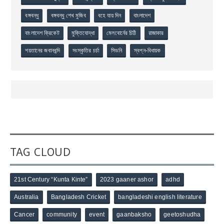
বঙ্গবন্ধু
বঙ্গবন্ধু শেখ মুজিব
বহে যায় দিন
বাংলাদেশ
বাংলাদেশ ক্রিকেট
মুক্তিযোদ্ধা
মেলবোর্নের চিঠি
রাজাকার
শয়তানের জবানবন্দি
সংস্কৃতির চর্চা
সিডনি
স্বপ্ন-বিধায়ক
TAG CLOUD
21st Century “Kunta Kinte”
2023 gaaner ashor
adhd
Australia
Bangladesh Cricket
bangladeshi english literature
Cancer
community
event
gaanbaksho
geetoshudha