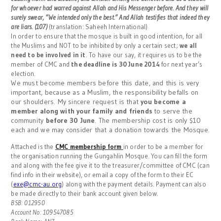
for whoever had warred against Allah and His Messenger before. And they will
surely swear, “We intended only the best.” And Allah testifies that indeed they
are liars. (107)
(translation:
Saheeh International)
In order to ensure that the mosque is built in good intention, for all
the Muslims and NOT to be inhibited by only a certain sect;
we all
need to be involved in it
. To have our say, it requires us to be the
member of CMC and
the deadline is 30 June 2014
for next year’s
election.
We must become members before this date, and this is very
important, because as a Muslim, the responsibility befalls on
our shoulders. My sincere request is that
you become a
member along with your family and friends
to serve the
community
before 30 June
. The membership cost is only $10
each and we may consider that a donation towards the Mosque.
Attached is the
CMC membership form
in order to be a member for
the organisation running the Gungahlin Mosque. You can fill the form
and along with the fee give it to the treasurer/committee of CMC (can
find info in their website), or email a copy of the form to their EC
(
exe@cmc-au.org
) along with the payment details. Payment can also
be made directly to their bank account given below.
BSB: 012950
Account No: 109547085