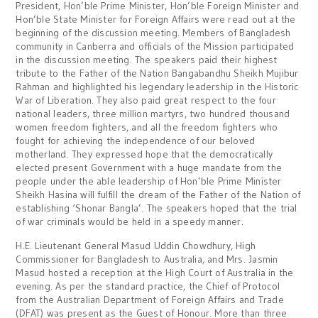
President, Hon’ble Prime Minister, Hon’ble Foreign Minister and
Hon’ble State Minister for Foreign Affairs were read out at the
beginning of the discussion meeting. Members of Bangladesh
community in Canberra and officials of the Mission participated
in the discussion meeting. The speakers paid their highest
tribute to the Father of the Nation Bangabandhu Sheikh Mujibur
Rahman and highlighted his legendary leadership in the Historic
War of Liberation. They also paid great respect to the four
national leaders, three million martyrs, two hundred thousand
women freedom fighters, and all the freedom fighters who
fought for achieving the independence of our beloved
motherland. They expressed hope that the democratically
elected present Government with a huge mandate from the
people under the able leadership of Hon’ble Prime Minister
Sheikh Hasina will fulfill the dream of the Father of the Nation of
establishing ‘Shonar Bangla’. The speakers hoped that the trial
of war criminals would be held in a speedy manner.
H.E. Lieutenant General Masud Uddin Chowdhury, High
Commissioner for Bangladesh to Australia, and Mrs. Jasmin
Masud hosted a reception at the High Court of Australia in the
evening. As per the standard practice, the Chief of Protocol
from the Australian Department of Foreign Affairs and Trade
(DFAT) was present as the Guest of Honour. More than three