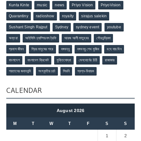
Kunta Kinte
music
news
Priyo Vision
PriyoVision
Quarantiny
radioshow
royalty
sirajus salekin
Sushant Singh Rajput
Sydney
sydney event
youtube
অন্তরা
আইসিসি চ্যাম্পিয়নস ট্রফি
আরজ আলী মাতুব্বর
গৌরচন্দ্রিকা
প্রবাস জীবন
প্রিয় মানুষের শহর
বঙ্গবন্ধু
বঙ্গবন্ধু শেখ মুজিব
বহে যায় দিন
বাংলাদেশ
বাংলাদেশ ক্রিকেট
মুক্তিযোদ্ধা
মেলবোর্নের চিঠি
রাজাকার
শয়তানের জবানবন্দি
সংস্কৃতির চর্চা
সিডনি
স্বপ্ন-বিধায়ক
CALENDAR
August 2026
M
T
W
T
F
S
S
1
2