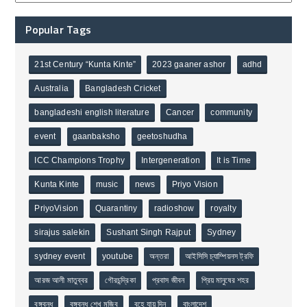
Popular Tags
21st Century “Kunta Kinte”
2023 gaaner ashor
adhd
Australia
Bangladesh Cricket
bangladeshi english literature
Cancer
community
event
gaanbaksho
geetoshudha
ICC Champions Trophy
Intergeneration
It is Time
Kunta Kinte
music
news
Priyo Vision
PriyoVision
Quarantiny
radioshow
royalty
sirajus salekin
Sushant Singh Rajput
Sydney
sydney event
youtube
অন্তরা
আইসিসি চ্যাম্পিয়নস ট্রফি
আরজ আলী মাতুব্বর
গৌরচন্দ্রিকা
প্রবাস জীবন
প্রিয় মানুষের শহর
বঙ্গবন্ধু
বঙ্গবন্ধু শেখ মুজিব
বহে যায় দিন
বাংলাদেশ