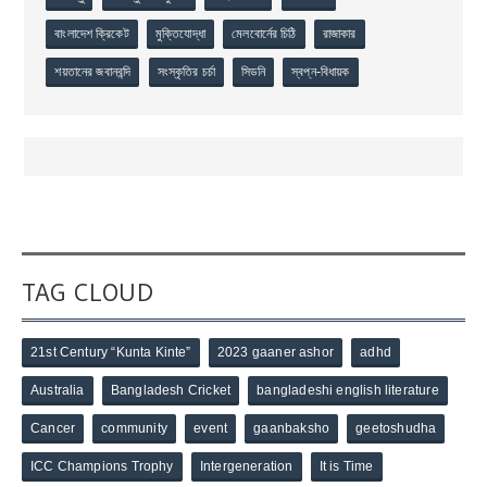
বাংলাদেশ ক্রিকেট
মুক্তিযোদ্ধা
মেলবোর্নের চিঠি
রাজাকার
শয়তানের জবানবন্দি
সংস্কৃতির চর্চা
সিডনি
স্বপ্ন-বিধায়ক
TAG CLOUD
21st Century “Kunta Kinte”
2023 gaaner ashor
adhd
Australia
Bangladesh Cricket
bangladeshi english literature
Cancer
community
event
gaanbaksho
geetoshudha
ICC Champions Trophy
Intergeneration
It is Time