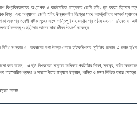
নাশ বিশ্ববিদ্যালয়ের অধ্যাপক ও রাজনৈতিক ভাষ্যকার জেনি হকিং মূল বক্তা হিসেবে বক্
 বিশ্ব এবং অধ্যাপক জেনি হকিং উন্নয়নশীল বিশ্বের সাথে অস্ট্রেলিয়ার সম্পর্ক স্থাপনে
এবং প্রতিবেশী রাষ্ট্রসমূহের সাথে শান্তিপূর্ণ সহাবস্থান প্রতিষ্ঠায় মহান এ দু’নেতার অঙ্
র্থে বঙ্গবন্ধু ও হুইটলাম তাঁদের সারা জীবন উৎসর্গ করেছেন।
ষেত্রে বিবিধ সংস্কার ও অবদানের কথা উল্লেখ করে হাইকমিশনার সুফিউর রহমান এ মহান দু’ন
করে বলেন, এ দু্ই বিশ্বনেতা মানুষের অধিকার প্রতিষ্ঠায় শিক্ষা, স্বাস্থ্য, নারীর ক্ষমতায
 পারস্পারিক শ্রদ্ধা ও সহযোগিতার মাধ্যমে উন্নয়ন, শান্তি ও মঙ্গল নিশ্চিত করার ক্ষেত্রে
 মাসুদুল আলম।