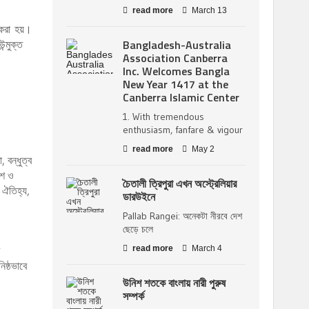
।
read more
March 13
 করা হয়।
Bangladesh-Australia
ন্মুক্ত
Association Canberra
Inc. Welcomes Bangla
New Year 1417 at the
Canberra Islamic Center
1. With tremendous
enthusiasm, fanfare & vigour
read more
May 2
, বন্ধুত্ব
েশ ও
চৈতালী ত্রিপুরা এখন অস্ট্রেলিয়ার
 ঐতিহ্য,
ডারউইনে
Pallab Rangei: অনেকটা নীরবে দেশ
ছেড়ে চলে
read more
March 4
িষ্ঠভাবে
উনিশ শতকে বাংলায় নারী পুরুষ
সম্পর্ক