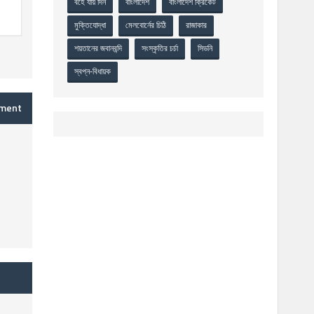
বহে যায় দিন
বাংলাদেশ
বাংলাদেশ ক্রিকেট
মুক্তিযোদ্ধা
মেলবোর্নের চিঠি
রাজাকার
শয়তানের জবানবন্দি
সংস্কৃতির চর্চা
সিডনি
স্বপ্ন-বিধায়ক
mment