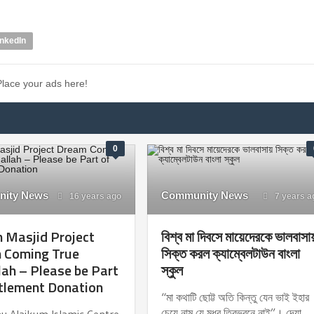
inkedIn
Place your ads here!
0
ity News
Community News
16 years ago
7 years a
 Masjid Project
বিশ্ব মা দিবসে মায়েদেরকে ভালবাসা
 Coming True
সিক্ত করল ক্যাম্বেলটাউন বাংলা
lah – Please be Part
স্কুল
tlement Donation
“মা কথাটি ছোট্ট অতি কিন্তু যেন ভাই ইহার
চেয়ে নাম যে মধুর ত্রিভুবনে নাই”। দেয়া