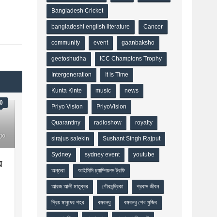
Bangladesh Cricket
bangladeshi english literature
Cancer
community
event
gaanbaksho
geetoshudha
ICC Champions Trophy
Intergeneration
It is Time
Kunta Kinte
music
news
0
Priyo Vision
PriyoVision
Quarantiny
radioshow
royalty
go
sirajus salekin
Sushant Singh Rajput
Sydney
sydney event
youtube
য়
অন্তরা
আইসিসি চ্যাম্পিয়নস ট্রফি
আরজ আলী মাতুব্বর
গৌরচন্দ্রিকা
প্রবাস জীবন
প্রিয় মানুষের শহর
বঙ্গবন্ধু
বঙ্গবন্ধু শেখ মুজিব