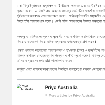
ঢাকা বিশ্ববিদ্যালয়ের অধ্যাপক ড.
ই
মতিয়াজ আহমেদ এবং অস্ট্রেলিয়ার ম
প্রদান করেন। ড. ইমতিয়াজ আহমেদ বঙ্গবন্ধুর রাজনৈতিক আদর্শ ও সমসাময়িক
হুইটলামের অবদানের ওপর আলোচনা করেন। শান্তিপূর্ণ ভারতীয় মহাদেশীয় এলাকা 
বিষয়ে তাঁরা আলোকপাত করেন। জেনি হকিং স্মরণ করেন কিভাবে জনগণের মঙ্গলা
বঙ্গবন্ধু ও হুইটলামের স্বপ্ন ও দূরদর্শিতা এবং সামাজিক ও রাজনৈতিক ক্
বিষয়ে ও বাংলাদেশ বিষয়ে অধিক অধ্যয়নের ওপর গুরুত্বারোপ করেন।
এসময় প্যানেল আলোচনায় আলোচকগণ এ দু’নেতার চিন্তা ও দুরদর্শিতার প্রশংসা 
বিভিন্ন সামাজিক ক্ষেত্রে ব্যাপক উদ্যোগ ও নীতি গ্রহণ করেন। বিভিন্ন দেশের
দু’নেতার প্রয়াসের ওপর তাঁরা আলোকপাত করেন।
অনুষ্ঠান শেষে ধন্যবাদ জ্ঞাপন করেন সিডনিতে বাংলাদেশের কনসাল জেনারেল
Priyo Australia
More articles by Priyo Australia