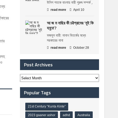
উনিশ শতকে বাংলায় নারী পুরুষ সম্পর্ক ,
তব্য
read more
April 10
গীকারের
আ জ ম নাছির কী চট্টগ্রামের ‘মুই কি
হনুরে’?
ফজলুল বারী: নানান বিতর্কের মধ্যে
সরকারের নানা
েতার
read more
October 28
়নসহ
 ও
Post Archives
Popular Tags
21st Century “Kunta Kinte”
2023 gaaner ashor
adhd
Australia