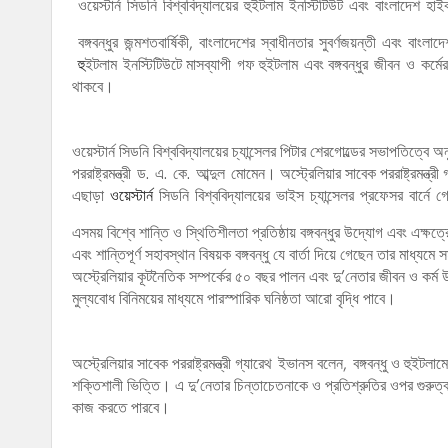
ওয়েস্টার্ন সিডনি বিশ্ববিদ্যালয়ের হুইটলাম ইনস্টিটিউট এবং বাংলাদে
বঙ্গবন্ধুর জন্মশতবার্ষিকী, বাংলাদেশের স্বাধীনতার সুবর্ণজয়ন্তী এবং বাং
হু
ইটলাম ইনস্টিটিউটে মাসব্যাপী গফ হুইটলাম এবং বঙ্গবন্ধুর জীবন ও কর্মের
থাকবে।
ওয়েস্টার্ন সিডনি বিশ্ববিদ্যালয়ের চ্যান্সেলর পিটার শেরগোল্ডের সভাপতিত্বে 
পররাষ্ট্রমন্ত্রী ড. এ. কে. আব্দুল মোমেন। অস্ট্রেলিয়ার সাবেক পররাষ্ট্রমন্
এছাড়া
ওয়েস্টার্ন
সিডনি বিশ্ববিদ্যালয়ের ভাইস চ্যান্সেলর প্রফেসর বার্নে 
এসময় বিশ্বে শান্তি ও স্থিতিশীলতা প্রতিষ্ঠায় বঙ্গবন্ধুর উদ্যোগ এবং এক্ষত্
এবং শান্তিপূর্ণ সহাবস্থান বিষয়ক বঙ্গবন্ধু যে বার্তা দিয়ে গেছেন তার মা
অস্ট্রেলিয়ার কূটনৈতিক সম্পর্কের ৫০ বছর পালন এবং দু’নেতার জীবন ও কর্ম
মুল্যবোধ বিনিময়ের মাধ্যমে পারস্পারিক ঘনিষ্ঠতা আরো বৃদ্ধি পাবে।
অস্ট্রেলিয়ার সাবেক পররাষ্ট্রমন্ত্রী গ্যারেথ ইভানস বলেন, বঙ্গবন্ধু ও হুইটলা
শক্তিশালী ভিত্তি। এ দু’নেতার চিন্তাচেতনাকে ও প্রতিশ্রুতির ওপর গুরুত্ব
কাজ করতে পারবে।