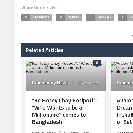
Share this article:
Facebook
Twitter
Google+
L
Related Articles
0
Community News
Commun
16 years ago
“Ke Hotey Chay Kotipoti”:
Avalon
“Who Wants to be a
Dream
Millionaire” comes to
Inshal
Bangladesh
of Set