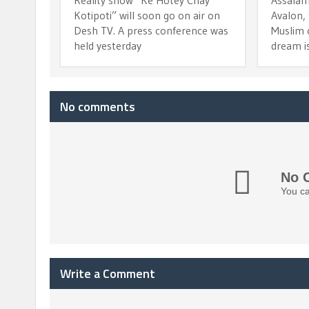
Reality show “Ke Hotey Chay
Assalam
Kotipoti” will soon go on air on
Avalon,
Desh TV. A press conference was
Muslim o
held yesterday
dream i
No comments
No 
You ca
Write a Comment