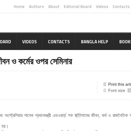
Home
Authors
About
Editorial Board
Videos
Contacts
BOARD
VIDEOS
CONTACTS
BANGLA HELP
BOOK
জীবন ও কর্মের ওপর সেমিনার
Print this art
Font size
-
ং অস্ট্রেলিয়ার সাবেক প্রধানমন্ত্রী এডওয়ার্ড় গফ
হু
ইটলামের জীবন, কর্ম ও রাজনৈতিক
ত হয়।