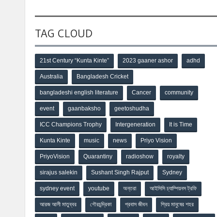
TAG CLOUD
21st Century “Kunta Kinte”
2023 gaaner ashor
adhd
Australia
Bangladesh Cricket
bangladeshi english literature
Cancer
community
event
gaanbaksho
geetoshudha
ICC Champions Trophy
Intergeneration
It is Time
Kunta Kinte
music
news
Priyo Vision
PriyoVision
Quarantiny
radioshow
royalty
sirajus salekin
Sushant Singh Rajput
Sydney
sydney event
youtube
অন্তরা
আইসিসি চ্যাম্পিয়নস ট্রফি
আরজ আলী মাতুব্বর
গৌরচন্দ্রিকা
প্রবাস জীবন
প্রিয় মানুষের শহর