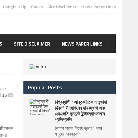
Bangla Help
Books
Site Disclaimer
News Paper Links
S
SITE DISCLAIMER
NEWS PAPER LINKS
Popular Posts
icle
16
+
বিশ্বব্যাপী “আন্তর্জাতিক মাতৃভাষা
দিবস” উদযাপনের দায়বদ্ধতা এবং
এমএলসি মুভমেন্ট ইন্টারন্যাশনাল’র
প্রতিশ্রুতি
াপলিকেশন
(ভাষার মাসের বিশেষ প্রবন্ধ) ভাষা
মানুষের ভাবপ্রকাশ
বাংলা