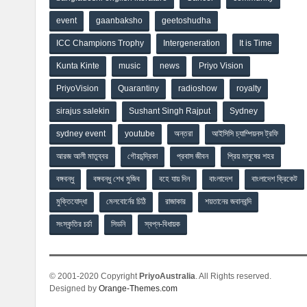
event
gaanbaksho
geetoshudha
ICC Champions Trophy
Intergeneration
It is Time
Kunta Kinte
music
news
Priyo Vision
PriyoVision
Quarantiny
radioshow
royalty
sirajus salekin
Sushant Singh Rajput
Sydney
sydney event
youtube
অন্তরা
আইসিসি চ্যাম্পিয়নস ট্রফি
আরজ আলী মাতুব্বর
গৌরচন্দ্রিকা
প্রবাস জীবন
প্রিয় মানুষের শহর
বঙ্গবন্ধু
বঙ্গবন্ধু শেখ মুজিব
বহে যায় দিন
বাংলাদেশ
বাংলাদেশ ক্রিকেট
মুক্তিযোদ্ধা
মেলবোর্নের চিঠি
রাজাকার
শয়তানের জবানবন্দি
সংস্কৃতির চর্চা
সিডনি
স্বপ্ন-বিধায়ক
© 2001-2020 Copyright
PriyoAustralia
. All Rights reserved.
Designed by
Orange-Themes.com