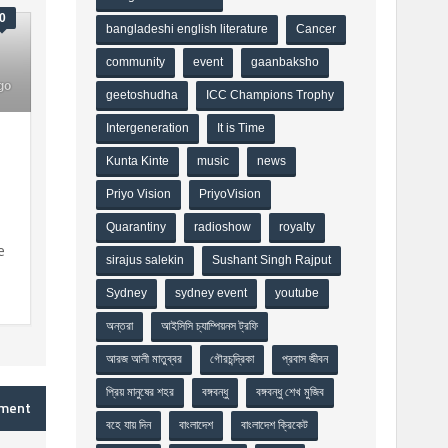
0
bangladeshi english literature
Cancer
community
event
gaanbaksho
go
geetoshudha
ICC Champions Trophy
Intergeneration
It is Time
Kunta Kinte
music
news
Priyo Vision
PriyoVision
Quarantiny
radioshow
royalty
e
sirajus salekin
Sushant Singh Rajput
Sydney
sydney event
youtube
অন্তরা
আইসিসি চ্যাম্পিয়নস ট্রফি
আরজ আলী মাতুব্বর
গৌরচন্দ্রিকা
প্রবাস জীবন
প্রিয় মানুষের শহর
বঙ্গবন্ধু
বঙ্গবন্ধু শেখ মুজিব
mment
বহে যায় দিন
বাংলাদেশ
বাংলাদেশ ক্রিকেট