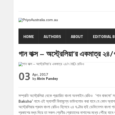
HOME
AUTHORS
ABOUT
EDITORIAL 
গান বাক্স – অস্ট্রেলিয়া’র একমাত্র ২
03
Apr, 2017
by
Alvin Pandey
সম্প্রতি অস্ট্রেলিয়া থেকে প্রচারিত বাংলা অনলাইন রেডিও ‘গান বাকস
Baksho’
নামে এই অ্যাপটি বিনামূল্যে ডাউনলোড করা যাবে যে কোন অ্যা
অস্ট্রেলিয়ার প্রথম বাংলা রেডিও হিসেবে ২৪ ঘণ্টার হাই ডেফিনেশন বাংলা
প্রকাশের মধ্য দিয়ে তা সকল শ্রেণীর শ্রোতাদের নাগালের মধ্যে পৌঁছে যাবে ব