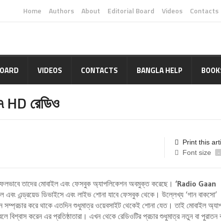
Home
Authors
About
Editorial Board
Videos
Contacts
BOARD
VIDEOS
CONTACTS
BANGLA HELP
BOOK
৪/৭ HD রেডিও
Print this art
Font size
-
ো’ সফলভাবে তাদের মোবাইল এবং ফেসবুক অ্যাপলিকেশন অবমুক্ত করেছে।
‘Radio Gaan
পল এবং এন্ড্রয়েড ডিভাইসে এবং লাইভ শোনা যাবে ফেসবুক থেকে। উল্লেখ্য ‘গান বাকসো’
 গান সম্প্রচার করে থাকে এতদিন শুধুমাত্র ওয়েবসাইট থেকেই শোনা যেত। তাই মোবাইল অ্য
লে বিশ্বাস করেন এর প্রতিষ্ঠাতারা। এখন থেকে রেডিওটির প্রচার শুধুমাত্র নতুন বা পুরাতন 