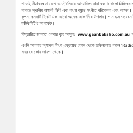
গানেই সীমাবদ্ধ না রেখে অস্ট্রেলিয়ায় আয়োজিত নানা ধরণের বাংলা মিজিক
থাকছে স্থানীয় বাঙ্গালী শিল্পী এবং বাংলা ব্যান্ড সংগীত পরিবেশনা এবং আড্ড
কুপন, কনসার্ট টিকেট এবং আরো অনেক আকর্শনীয় উপহার। গান বাক্স ওয়েবসাই
কমিউনিটি’র আপডেট।
বিস্তারিত জানতে একবার ঘুরে আসুনঃ
www.gaanbaksho.com.au
এখনি আপনার অ্যাপল কিংবা এন্ড্রয়েড ফোন থেকে ডাউনলোড করুন
‘Radi
সময় যে কোন জায়গা থেকে।