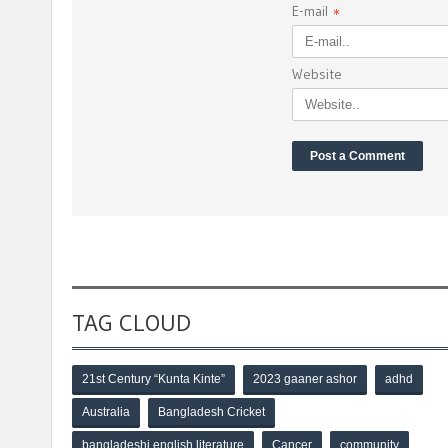
E-mail
*
Website
TAG CLOUD
21st Century “Kunta Kinte”
2023 gaaner ashor
adhd
Australia
Bangladesh Cricket
bangladeshi english literature
Cancer
community