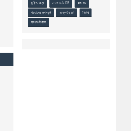
মুক্তিযোদ্ধা
মেলবোর্নের চিঠি
রাজাকার
শয়তানের জবানবন্দি
সংস্কৃতির চর্চা
সিডনি
স্বপ্ন-বিধায়ক