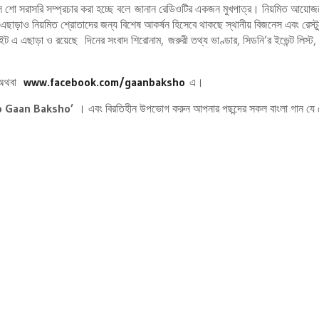
্যাল শো সরাসরি সম্প্রচার করা হচ্ছে বলে জানান রেডিওটির একজন মুখপাত্র। নিয়মিত আয়
া। এছাড়াও নিয়মিত শ্রোতাদের জন্য বিশেষ আকর্ষন হিসেবে থাকছে স্থানীয় বিজনেস এবং রেস্টুর
ট এ এছাড়া ও রয়েছে দিনের সংবাদ শিরোনাম, জরুরী তথ্য ভাণ্ডার, সিডনি’র ইভেন্ট লিস্ট,
অথবা
www.facebook.com/gaanbaksho
এ।
o Gaan Baksho’
। এবং বিরতিহীন উপভোগ করুন আপনার পছন্দের সকল বাংলা গান যে