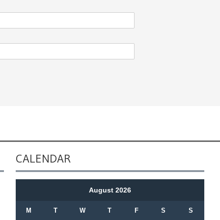
CALENDAR
August 2026
M
T
W
T
F
S
S