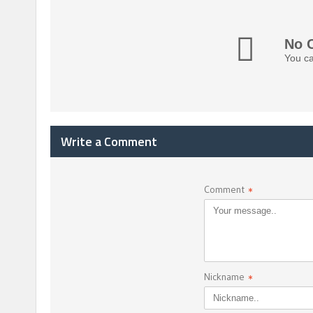
No 
You ca
Write a Comment
Comment
*
Nickname
*