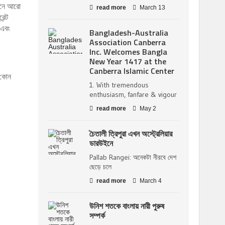
োজনে আরো
read more
March 13
েন্ট
 এবং
Bangladesh-Australia
Association Canberra
Inc. Welcomes Bangla
New Year 1417 at the
Canberra Islamic Center
 কোন
1. With tremendous
enthusiasm, fanfare & vigour
read more
May 2
চৈতালী ত্রিপুরা এখন অস্ট্রেলিয়ার
ডারউইনে
Pallab Rangei: অনেকটা নীরবে দেশ
ছেড়ে চলে
read more
March 4
উনিশ শতকে বাংলায় নারী পুরুষ
সম্পর্ক