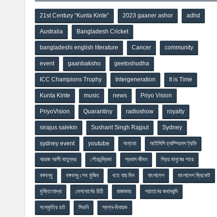
21st Century “Kunta Kinte”
2023 gaaner ashor
adhd
Australia
Bangladesh Cricket
bangladeshi english literature
Cancer
community
event
gaanbaksho
geetoshudha
ICC Champions Trophy
Intergeneration
It is Time
Kunta Kinte
music
news
Priyo Vision
PriyoVision
Quarantiny
radioshow
royalty
sirajus salekin
Sushant Singh Rajput
Sydney
sydney event
youtube
অন্তরা
আইসিসি চ্যাম্পিয়নস ট্রফি
আরজ আলী মাতুব্বর
গৌরচন্দ্রিকা
প্রবাস জীবন
প্রিয় মানুষের শহর
বঙ্গবন্ধু
বঙ্গবন্ধু শেখ মুজিব
বহে যায় দিন
বাংলাদেশ
বাংলাদেশ ক্রিকেট
মুক্তিযোদ্ধা
মেলবোর্নের চিঠি
রাজাকার
শয়তানের জবানবন্দি
সংস্কৃতির চর্চা
সিডনি
স্বপ্ন-বিধায়ক