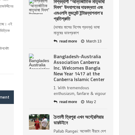
বিশ্বব্যাপী “আন্তর্জাতিক মাতৃভাষা
য়াজউদ্দীনের
দিবস” উদযাপনের দায়বদ্ধতা এবং
এমএলসি মুভমেন্ট ইন্টারন্যাশনাল’র
প্রতিশ্রুতি
 হচ্ছে। এই
(ভাষার মাসের বিশেষ প্রবন্ধ) ভাষা
রভিত্তিক
মানুষের ভাবপ্রকাশ
read more
March 13
পদেষ্টা
Bangladesh-Australia
Association Canberra
Inc. Welcomes Bangla
New Year 1417 at the
Canberra Islamic Center
1. With tremendous
enthusiasm, fanfare & vigour
mment
read more
May 2
চৈতালী ত্রিপুরা এখন অস্ট্রেলিয়ার
ডারউইনে
Pallab Rangei: অনেকটা নীরবে দেশ