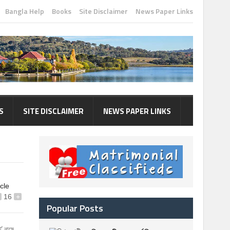
Bangla Help
Books
Site Disclaimer
News Paper Links
S
SITE DISCLAIMER
NEWS PAPER LINKS
icle
16
+
Popular Posts
’ নামে