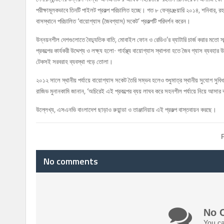
পরীক্ষামূলকভাবে তিনটি পাইলট প্রকল্প পরিচালিত হচ্ছে। গত ৮ ফেব্রæয়ারি ২০১৪, শনিবার, রহমা
বাসস্থানে পরিচালিত ‘বায়োগ্যাস (জৈবগ্যাস) সকেট’ প্রকল্পটি পরিদর্শন করেন।
উন্নয়নশীল দেশগুলোতে বৈদ্যুতিক বাতি, মোবাইল ফোন ও রেডিও’র ব্যাটারি চার্জ করার মতো স্বল
প্রকল্পের কার্যকরী উদ্দেশ্য ও লক্ষ্য হলো- গার্হস্থ্য বায়োগ্যাস স্থাপনা হতে জৈব গ্যাস ব
টেকসই সরবরাহ ব্যবস্থা গড়ে তোলা।
২০১২ সালে স্থানীয় পর্যায়ে বায়োগ্যাস সকেট তৈরি সম্ভব হলেও শুধুমাত্র স্থানীয় সুযোগ সুবি
রাজিভ মুনানকামি জানান, ‘অচিরেই এই প্রকল্পের ব্যয় লাঘব করে সহনশীল পর্যায়ে নিয়ে আসার 
উল্লেখ্য, এসএনভি বাংলাদেশ ছাড়াও রুয়ান্ডা ও তাঞ্জানিয়ায় এই প্রকল্প বাস্তবায়ন করছে।
No comments
No 
You ca