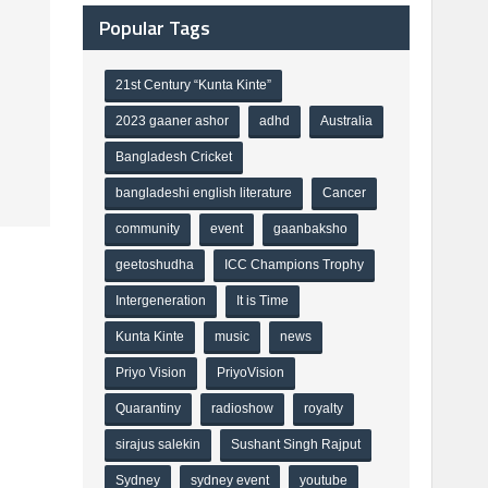
Popular Tags
21st Century “Kunta Kinte”
2023 gaaner ashor
adhd
Australia
Bangladesh Cricket
bangladeshi english literature
Cancer
community
event
gaanbaksho
geetoshudha
ICC Champions Trophy
Intergeneration
It is Time
Kunta Kinte
music
news
Priyo Vision
PriyoVision
Quarantiny
radioshow
royalty
sirajus salekin
Sushant Singh Rajput
Sydney
sydney event
youtube