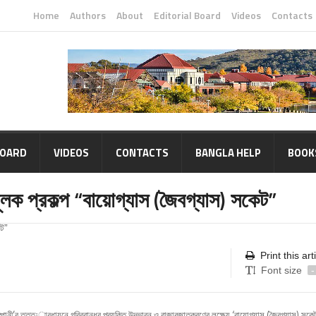
Home
Authors
About
Editorial Board
Videos
Contacts
BOARD
VIDEOS
CONTACTS
BANGLA HELP
BOOK
ামূলক প্রকল্প “বায়োগ্যাস (জৈবগ্যাস) সকেট”
Print this art
Font size
-
্পানী’র তত্ত¡াবধায়নে গরিববান্ধব প্রযুক্তি উদ্ভাবন ও বাজারজাতকরণের লক্ষ্যে ‘বায়োগ্যাস (জৈবগ্যাস) সকেট