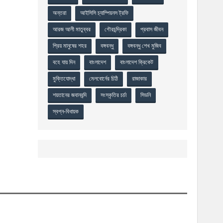
অন্তরা
আইসিসি চ্যাম্পিয়নস ট্রফি
আরজ আলী মাতুব্বর
গৌরচন্দ্রিকা
প্রবাস জীবন
প্রিয় মানুষের শহর
বঙ্গবন্ধু
বঙ্গবন্ধু শেখ মুজিব
বহে যায় দিন
বাংলাদেশ
বাংলাদেশ ক্রিকেট
মুক্তিযোদ্ধা
মেলবোর্নের চিঠি
রাজাকার
শয়তানের জবানবন্দি
সংস্কৃতির চর্চা
সিডনি
স্বপ্ন-বিধায়ক