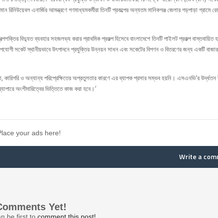
ন রিনিউয়েবল এনার্জির আমন্ত্রণে গণমাধ্যমকর্মীরা তিনটি প্রকল্পের অন্যতম মানিকগঞ্জ জেলার গড়পাড়া গ্রামে রে
্পশক্তির বিদ্যুত ব্যবহার সহজলভ্য করার প্রাথমিক প্রকল্প হিসেবে বাংলাদেশে তিনটি পাইলট প্রকল্প বাস্তবায়িত
্যবহার উপযোগী সকেট স্থানীয়ভাবে উৎপাদনে প্রযুক্তির উন্নয়ন সাধন এবং সকেটের বিপণন ও বিতরণের জন্য একটি বাজা
ধা, কারিগরি ও অন্যান্য পরিপ্রেক্ষিতের অপ্রতুলতার কারণে এর ব্যাপক প্রসার সম্ভব হয়নি। এসএনভি’র উর্দ্ধতন উ
ব্যাপারে অংশীদারিত্বের ভিত্তিতে কাজ করা হবে।’
Place your ads here!
Write a co
Comments Yet!
n be first to
comment this post!