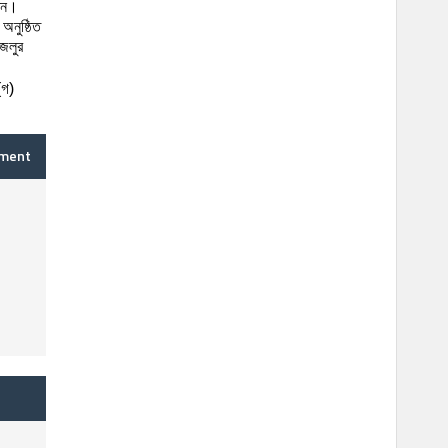
েন।
অনুষ্ঠিত
জলুর
(
গ
)
mment