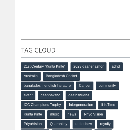
TAG CLOUD
21st Century “Kunta Kinte”
2023 gaaner ashor
adhd
Australia
Bangladesh Cricket
bangladeshi english literature
Cancer
community
event
gaanbaksho
geetoshudha
ICC Champions Trophy
Intergeneration
It is Time
Kunta Kinte
music
news
Priyo Vision
PriyoVision
Quarantiny
radioshow
royalty