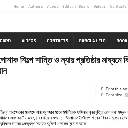
Home
Authors
About
Editorial Board
Videos
Contacts
BOARD
VIDEOS
CONTACTS
BANGLA HELP
BOOK
শাক শিল্পে শান্তি ও ন্যায় প্রতিষ্ঠার মাধ্যমে ব
বান
Print this art
Font size
-
চ্ছিন্ন
পদক্ষেপের
মাধ্যমে
রানা
প্লাজার
মতো
মর্মান্তিক
দুর্ঘটনার
পুনরাবৃত্তি
রোধ
করা
সম্ভব
দায়িত্ব
এবং
করণীয়
আছে।
যেখানে
বাংলাদেশে
উ
তৈরী
পোশাকের
বিক্রয়
মূল্যের
৬৩
ৎপাদিত
বৃদ্ধিতে
তাদের
গুরুত্বপূর্ণ
সহায়ক
ভূমিকা
পালনের
সুযোগ
আছে
।