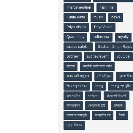
Intergeneration
It is Time
Kunta Kinte
music
news
Priyo Vision
PriyoVision
Quarantiny
radioshow
royalty
sirajus salekin
Sushant Singh Rajpu
Sydney
sydney event
youtube
অন্তরা
আইসিসি চ্যাম্পিয়নস ট্রফি
আরজ আলী মাতুব্বর
গৌরচন্দ্রিকা
প্রবাস জীবন
প্রিয় মানুষের শহর
বঙ্গবন্ধু
বঙ্গবন্ধু শেখ মুজিব
বহে যায় দিন
বাংলাদেশ
বাংলাদেশ ক্রিকেট
মুক্তিযোদ্ধা
মেলবোর্নের চিঠি
রাজাকার
শয়তানের জবানবন্দি
সংস্কৃতির চর্চা
সিডনি
স্বপ্ন-বিধায়ক