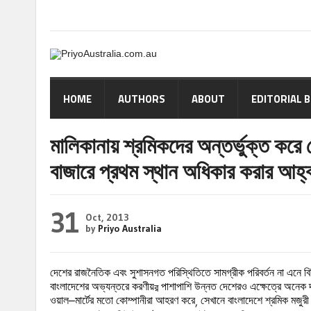
HOME
AUTHORS
ABOUT
EDITORIAL 
মালিকানায় শ্রমিকদের অন্তর্ভুক্ত করে পো
বাজারে প্রথম স্থান অধিকার করার আহ্
31
Oct, 2013
by
Priyo Australia
দেশের
রাজনৈতিক
এবং
সুশাসনগত
পরিস্থিতিতে
সামগ্রীক
পরিবর্তন
না
এনে
বি
বাংলাদেশের
অভ্যন্তরে
করণীয়
র
পাশাপাশি
উন্নত
দেশেরও
এক্ষেত্রে
অনেক
ওয়াল
–
মার্টের
মতো
কোম্পানীরা
আহরণ
করে
,
সেখানে
বাংলাদেশে
শ্রমিক
মজুরী