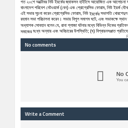
গত
২০শে
অক্টোবর
নিউ
ইয়র্কের
জ্যাকসন
হাইটসে
আয়োজিত
এক
আলোচনা
বাংলাদেশ
পরিবেশ
নেটওয়ার্ক
(
বেন
)
এবং
প্রোগ্রেসিভ
ফোরাম
,
নিউ
ইয়র্ক
যৌথ
এই
সভার
সূচনা
করেন
প্রোগ্রেসিভ
ফোরাম
,
নিউ
ইয়র্কের
সভাপতি
খোরশেদুল
রহমান
সভা
পরিচালনা
করেন।
সভায়
বিপুল
সমাগম
ঘটে
,
এবং
সভাকক্ষে
স্থান
অধ্যাপক
সোবহান
বলেন
যে
,
রানা
প্লাজা
ঘটনার
মধ্যে
বিভিন্ন
দিকের
প্রতিফ
সমাজের
ম
ধ্যে
অন্যায়
এবং
অবিচারের
উপস্থিতি
; (
ঘ
)
বিশ্বায়নসঞ্জাত
প্রতিয
No comments
No 
You ca
Write a Comment