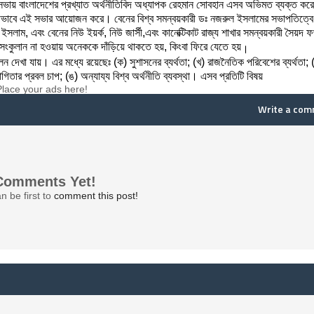
সভায়
বাংলাদেশের
প্রখ্যাত
অর্থনীতিবিদ
অধ্যাপক
রেহমান
সোবহান
এসব
অভিমত
ব্যক্ত
কর
ভাবে
এই
সভার
আয়োজন
করে।
বেনের
বিশ্ব
সমন্বয়কারী
ডঃ
নজরুল
ইসলামের
সভাপতিত্বে
ইসলাম
,
এবং
বেনের
নিউ
ইয়র্ক
,
নিউ
জার্সী
,
এবং
কানেক্টিকাট
রাজ্য
শাখার
সমন্বয়কারী
সৈয়দ
ফ
সংকুলান
না
হওয়ায়
অনেককে
দাঁড়িয়ে
থাকতে
হয়
,
কিংবা
ফিরে
যেতে
হয়
।
লন
দেখা
যায়।
এ
র
মধ্যে
রয়েছেঃ
(
ক
)
সুশাসনের
ব্যর্থতা
; (
খ
)
রাজনৈতিক
পরিবেশের
ব্যর্থতা
; 
োগিতার
প্রবল
চাপ
; (
ঙ
)
অন্যায্য
বি
শ্ব
অর্থনীতি
ব্যবস্থা।
এ
সব
প্রতিটি
বিষয়
Place your ads here!
Write a co
Comments Yet!
n be first to
comment this post!