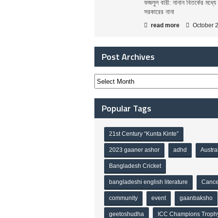
ফজলুল বারী: নানান বিতর্কের মধ্যে
সরকারের নানা
read more
October 
Post Archives
Popular Tags
21st Century “Kunta Kinte”
2023 gaaner ashor
adhd
Austra
Bangladesh Cricket
bangladeshi english literature
Cance
community
event
gaanbaksho
geetoshudha
ICC Champions Troph