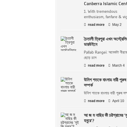
Canberra Islamic Cen
1. With tremendous
enthusiasm, fanfare & vi
read more
May 2
চৈতালী ত্রিপুরা এখন অস্ট্রেলিয
ডারউইনে
Pallab Rangei: অনেকটা নীরবে
ছেড়ে চলে
read more
March 4
উনিশ শতকে বাংলায় নারী পুরুষ
সম্পর্ক
উনিশ শতকে বাংলায় নারী পুরুষ সম্প
read more
April 10
আ জ ম নাছির কী চট্টগ্রামের ‘ম
হনুরে’?