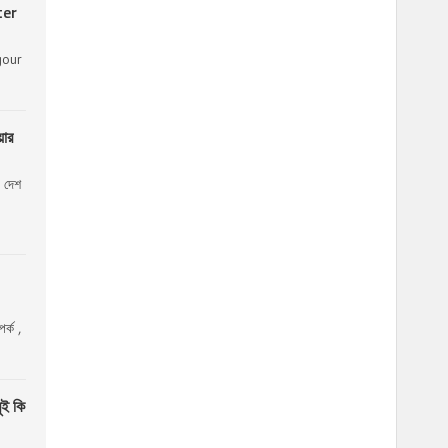
ter
gour
়ার
 দেশ
র্ক ,
ুই কি