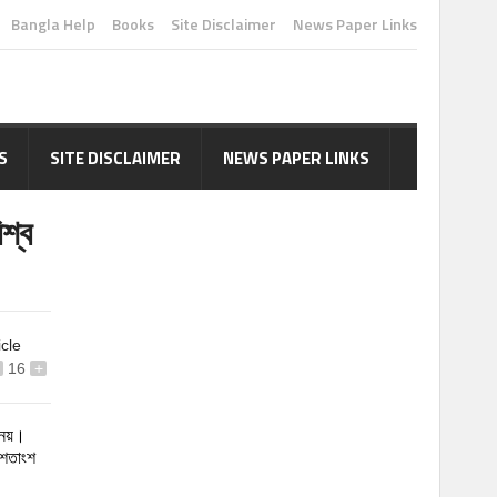
Bangla Help
Books
Site Disclaimer
News Paper Links
S
SITE DISCLAIMER
NEWS PAPER LINKS
িশ্ব
icle
16
+
নয়।
শতাংশ