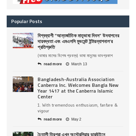
Popular Posts
বিশ্বব্যাপী “আন্তর্জাতিক মাতৃভাষা দিবস” উদযাপনের
দায়বদ্ধতা এবং এমএলসি মুভমেন্ট ইন্টারন্যাশনাল’র
প্রতিশ্রুতি
(ভাষার মাসের বিশেষ প্রবন্ধ) ভাষা মানুষের ভাবপ্রকাশ
read more
March 13
Bangladesh-Australia Association
Canberra Inc. Welcomes Bangla New
Year 1417 at the Canberra Islamic
Center
1. With tremendous enthusiasm, fanfare &
vigour
read more
May 2
চৈতালী ত্রিপুরা এখন অস্ট্রেলিয়ার ডারউইনে