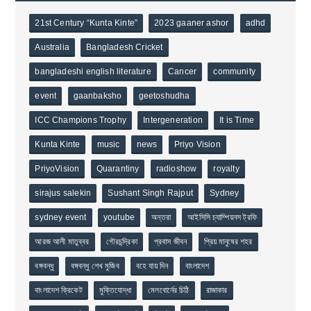
21st Century “Kunta Kinte”
2023 gaaner ashor
adhd
Australia
Bangladesh Cricket
bangladeshi english literature
Cancer
community
event
gaanbaksho
geetoshudha
ICC Champions Trophy
Intergeneration
It is Time
Kunta Kinte
music
news
Priyo Vision
PriyoVision
Quarantiny
radioshow
royalty
sirajus salekin
Sushant Singh Rajput
Sydney
sydney event
youtube
অন্তরা
আইসিসি চ্যাম্পিয়নস ট্রফি
আরজ আলী মাতুব্বর
গৌরচন্দ্রিকা
প্রবাস জীবন
প্রিয় মানুষের শহর
বঙ্গবন্ধু
বঙ্গবন্ধু শেখ মুজিব
বহে যায় দিন
বাংলাদেশ
বাংলাদেশ ক্রিকেট
মুক্তিযোদ্ধা
মেলবোর্নের চিঠি
রাজাকার