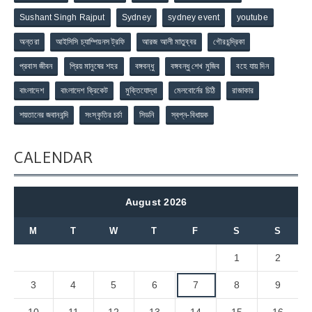
Sushant Singh Rajput
Sydney
sydney event
youtube
অন্তরা
আইসিসি চ্যাম্পিয়নস ট্রফি
আরজ আলী মাতুব্বর
গৌরচন্দ্রিকা
প্রবাস জীবন
প্রিয় মানুষের শহর
বঙ্গবন্ধু
বঙ্গবন্ধু শেখ মুজিব
বহে যায় দিন
বাংলাদেশ
বাংলাদেশ ক্রিকেট
মুক্তিযোদ্ধা
মেলবোর্নের চিঠি
রাজাকার
শয়তানের জবানবন্দি
সংস্কৃতির চর্চা
সিডনি
স্বপ্ন-বিধায়ক
CALENDAR
August 2026
M
T
W
T
F
S
S
1
2
3
4
5
6
7
8
9
10
11
12
13
14
15
16