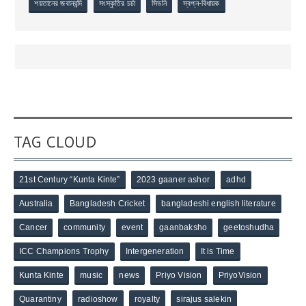
শয়তানের জবানবন্দি
সংস্কৃতির চর্চা
সিডনি
স্বপ্ন-বিধায়ক
TAG CLOUD
21st Century “Kunta Kinte”
2023 gaaner ashor
adhd
Australia
Bangladesh Cricket
bangladeshi english literature
Cancer
community
event
gaanbaksho
geetoshudha
ICC Champions Trophy
Intergeneration
It is Time
Kunta Kinte
music
news
Priyo Vision
PriyoVision
Quarantiny
radioshow
royalty
sirajus salekin