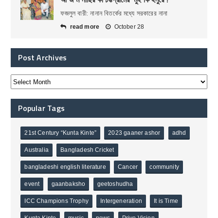
ফজলুল বারী: নানান বিতর্কের মধ্যে সরকারের নানা
read more
October 28
Post Archives
Popular Tags
21st Century “Kunta Kinte”
2023 gaaner ashor
adhd
Australia
Bangladesh Cricket
bangladeshi english literature
Cancer
community
event
gaanbaksho
geetoshudha
ICC Champions Trophy
Intergeneration
It is Time