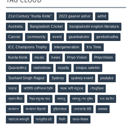
21st Century “Kunta Kinte”
2023 gaaner ashor
adhd
Australia
Bangladesh Cricket
bangladeshi english literature
Cancer
community
event
gaanbaksho
geetoshudha
ICC Champions Trophy
Intergeneration
It is Time
Kunta Kinte
music
news
Priyo Vision
PriyoVision
Quarantiny
radioshow
royalty
sirajus salekin
Sushant Singh Rajput
Sydney
sydney event
youtube
অন্তরা
আইসিসি চ্যাম্পিয়নস ট্রফি
আরজ আলী মাতুব্বর
গৌরচন্দ্রিকা
প্রবাস জীবন
প্রিয় মানুষের শহর
বঙ্গবন্ধু
বঙ্গবন্ধু শেখ মুজিব
বহে যায় দিন
বাংলাদেশ
বাংলাদেশ ক্রিকেট
মুক্তিযোদ্ধা
মেলবোর্নের চিঠি
রাজাকার
শয়তানের জবানবন্দি
সংস্কৃতির চর্চা
সিডনি
স্বপ্ন-বিধায়ক