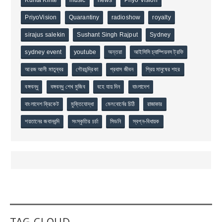
Kunta Kinte
music
news
Priyo Vision
PriyoVision
Quarantiny
radioshow
royalty
sirajus salekin
Sushant Singh Rajput
Sydney
sydney event
youtube
অন্তরা
আইসিসি চ্যাম্পিয়নস ট্রফি
আরজ আলী মাতুব্বর
গৌরচন্দ্রিকা
প্রবাস জীবন
প্রিয় মানুষের শহর
বঙ্গবন্ধু
বঙ্গবন্ধু শেখ মুজিব
বহে যায় দিন
বাংলাদেশ
বাংলাদেশ ক্রিকেট
মুক্তিযোদ্ধা
মেলবোর্নের চিঠি
রাজাকার
শয়তানের জবানবন্দি
সংস্কৃতির চর্চা
সিডনি
স্বপ্ন-বিধায়ক
TAG CLOUD