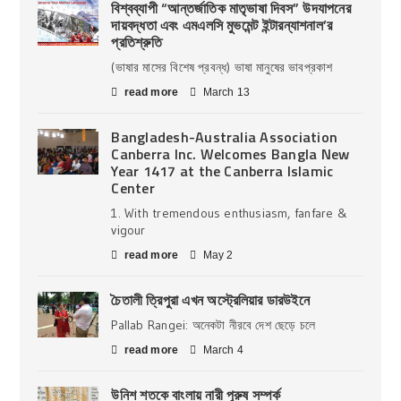
বিশ্বব্যাপী “আন্তর্জাতিক মাতৃভাষা দিবস” উদযাপনের
দায়বদ্ধতা এবং এমএলসি মুভমেন্ট ইন্টারন্যাশনাল’র
প্রতিশ্রুতি
(ভাষার মাসের বিশেষ প্রবন্ধ) ভাষা মানুষের ভাবপ্রকাশ
read more
March 13
Bangladesh-Australia Association
Canberra Inc. Welcomes Bangla New
Year 1417 at the Canberra Islamic
Center
1. With tremendous enthusiasm, fanfare &
vigour
read more
May 2
চৈতালী ত্রিপুরা এখন অস্ট্রেলিয়ার ডারউইনে
Pallab Rangei: অনেকটা নীরবে দেশ ছেড়ে চলে
read more
March 4
উনিশ শতকে বাংলায় নারী পুরুষ সম্পর্ক