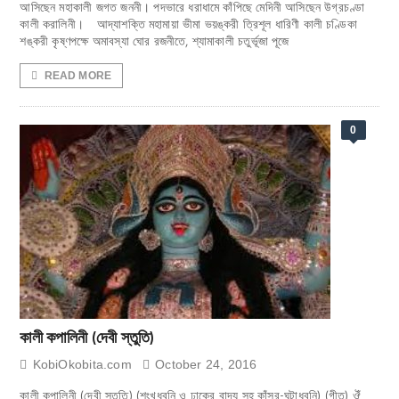
আসিছেন মহাকালী জগত জননী। পদভারে ধরাধামে কাঁপিছে মেদিনী আসিছেন উগ্রচণ্ডা
কালী করালিনী। আদ্যাশক্তি মহামায়া ভীমা ভয়ঙ্করী ত্রিশূল ধারিণী কালী চণ্ডিকা
শঙ্করী কৃষ্ণপক্ষে অমাবস্যা ঘোর রজনীতে, শ্যামাকালী চতুর্ভূজা পূজে
READ MORE
0
কালী কপালিনী (দেবী স্তুতি)
KobiOkobita.com
October 24, 2016
কালী কপালিনী (দেবী স্তুতি) (শংখধ্বনি ও ঢাকের বাদ্য সহ কাঁসর-ঘন্টাধ্বনি) (গীত) ঔঁ