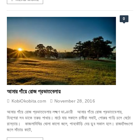
0
আমার গাঁয়ে রোজ প্রভাতবেলায়
KobiOkobita.com
November 28, 2016
আমার গাঁয়ে রোজ প্রভাতবেলায় লক্ষ্মণ ভাণ্ডারী আমার গাঁয়ে রোজ প্রভাতবেলায়,
বিহগেরা সব ডাকে তরুর শাখায়। মাঠে যায় সকালে চাষীরা সবাই, গোরুর গাড়ি চলে মেঠো
রাস্তায়। কাজলাদিঘির ঘোলা কালো জলে, পানকৌড়ি দেয় ডুব সকাল হলে। রাজহাঁসগুলো
জলে সাঁতার কাটে,