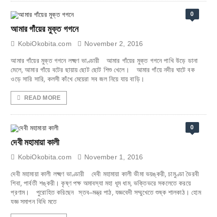
0
আমার গাঁয়ের মুক্ত গগনে
KobiOkobita.com
November 2, 2016
আমার গাঁয়ের মুক্ত গগনে লক্ষ্মণ ভাণ্ডারী আমার গাঁয়ের মুক্ত গগনে পাখি উড়ে ডানা
মেলে, আমার গাঁয়ে বটের ছায়ায় ছোট ছোট শিশু খেলে। আমার গাঁয়ে নদীর ঘাটে বক
ওড়ে সারি সারি, কলসী কাঁখে মেয়েরা সব জল নিয়ে যায় বাড়ি।
READ MORE
0
দেবী মহামায়া কালী
KobiOkobita.com
November 1, 2016
দেবী মহামায়া কালী লক্ষ্মণ ভাণ্ডারী দেবী মহামায়া কালী ভীমা ভয়ঙ্করী, চামুণ্ডা ভৈরবী
শিবা, পার্বতী শঙ্করী। কৃষ্ণ পক্ষ অমাবস্যা মহা ধূম ধাম, ভক্তিভরে সকলেতে করয়ে
প্রণাম। পুরোহিত করিছেন স্তব–মন্ত্র পাঠ, যজ্ঞবেদী সম্মুখেতে শুষ্ক শালকাঠ। হোম
যজ্ঞ সমাপন বিধি মতে