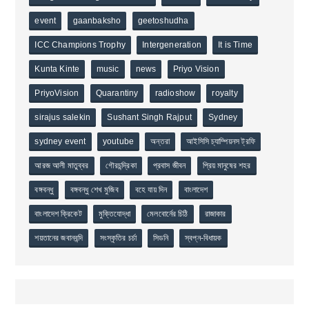
event
gaanbaksho
geetoshudha
ICC Champions Trophy
Intergeneration
It is Time
Kunta Kinte
music
news
Priyo Vision
PriyoVision
Quarantiny
radioshow
royalty
sirajus salekin
Sushant Singh Rajput
Sydney
sydney event
youtube
অন্তরা
আইসিসি চ্যাম্পিয়নস ট্রফি
আরজ আলী মাতুব্বর
গৌরচন্দ্রিকা
প্রবাস জীবন
প্রিয় মানুষের শহর
বঙ্গবন্ধু
বঙ্গবন্ধু শেখ মুজিব
বহে যায় দিন
বাংলাদেশ
বাংলাদেশ ক্রিকেট
মুক্তিযোদ্ধা
মেলবোর্নের চিঠি
রাজাকার
শয়তানের জবানবন্দি
সংস্কৃতির চর্চা
সিডনি
স্বপ্ন-বিধায়ক