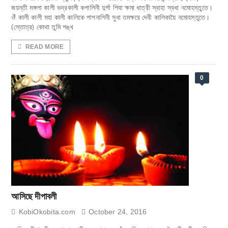
জয়ন্তী মঙ্গলা কালী ভদ্রকালী কপালিনী দুর্গা শিবা ক্ষমা ধাত্রী স্বাহা স্বধা নমোহস্তুতে।
ঔঁ কালী কালী মহা কালী কালিকে পাপনাশিনী সুধা তমক্ষরে দেবী কালিকায়ৈ নমোহস্তুতে।
(স্তোত্র) কোথা তুমি শঙ্খ
READ MORE
0
আসিছে দীপাবলী
KobiOkobita.com
October 24, 2016