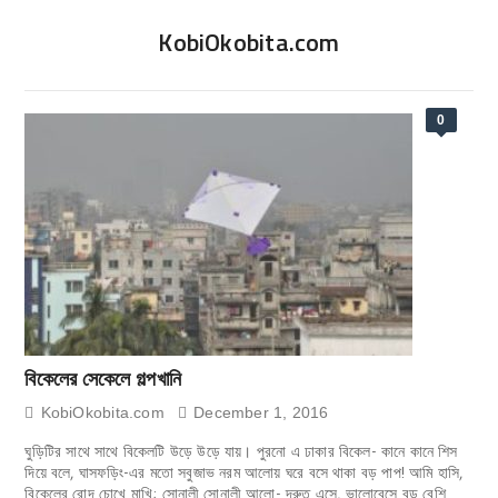
KobiOkobita.com
0
বিকেলের সেকেলে গল্পখানি
KobiOkobita.com
December 1, 2016
ঘুড়িটির সাথে সাথে বিকেলটি উড়ে উড়ে যায়। পুরনো এ ঢাকার বিকেল- কানে কানে শিস
দিয়ে বলে, ঘাসফড়িং-এর মতো সবুজাভ নরম আলোয় ঘরে বসে থাকা বড় পাপ! আমি হাসি,
বিকেলের রোদ চোখে মাখি; সোনালী সোনালী আলো- দ্রুত এসে, ভালোবেসে বড় বেশি