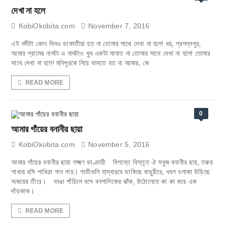
দেখা না হলে
KobiOkobita.com
November 7, 2016
এই নদীটা কোন দিনও ডাকাতীয়া হত না তোমার সাথে দেখা না হলে! ধর, প্রশন্নপুর,
আমার গ্রামের নামটা এ নামটাও খুব একটা মানাত না তোমার সাথে দেখা না হলে! তোমার
সাথে দেখা না হলে! মনিপুরকে নিয়ে ভাবতে হত না আমার; কে
READ MORE
0
আমার গাঁয়ের বনানীর ছায়া
KobiOkobita.com
November 5, 2016
­­­­­আমার গাঁয়ের বনানীর ছায়া লক্ষ্মণ ভাণ্ডারী দিগন্তে বিস্তৃত ঐ সবুজ বনানীর ছায়, তরুর
শাখায় বসি পাখিরা গান গায়। গাভীগুলি হাম্বারবে ডাকিছে বাছুরীরে, ধবল বলাকা উড়িছে
অজয়ের তীরে। ভাঙা পাঁচিলে বসে বনশালিকের ঝাঁক, উঠোনেতে কা কা করে এক
দাঁড়কাক।
READ MORE