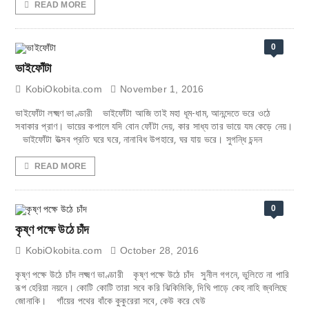
READ MORE
0
ভাইফোঁটা
KobiOkobita.com
November 1, 2016
ভাইফোঁটা লক্ষ্মণ ভাণ্ডারী ভাইফোঁটা আজি তাই মহা ধূম-ধাম, আনন্দেতে ভরে ওঠে
সবাকার প্রাণ। ভায়ের কপালে যদি বোন ফোঁটা দেয়, কার সাধ্য তার ভায়ে যম কেড়ে নেয়।
ভাইফোঁটা উত্সব প্রতি ঘরে ঘরে, নানাবিধ উপহারে, ঘর যায় ভরে। সুগন্ধি চন্দন
READ MORE
0
কৃষ্ণ পক্ষে উঠে চাঁদ
KobiOkobita.com
October 28, 2016
­­­­­কৃষ্ণ পক্ষে উঠে চাঁদ লক্ষ্মণ ভাণ্ডারী কৃষ্ণ পক্ষে উঠে চাঁদ সুনীল গগনে, ভুলিতে না পারি
রূপ হেরিয়া নয়নে। কোটি কোটি তারা সবে করি ঝিকিমিকি, দিঘি পাড়ে কেহ নাহি জ্বলিছে
জোনাকি। গাঁয়ের পথের বাঁকে কুকুরেরা সবে, কেউ করে ঘেউ