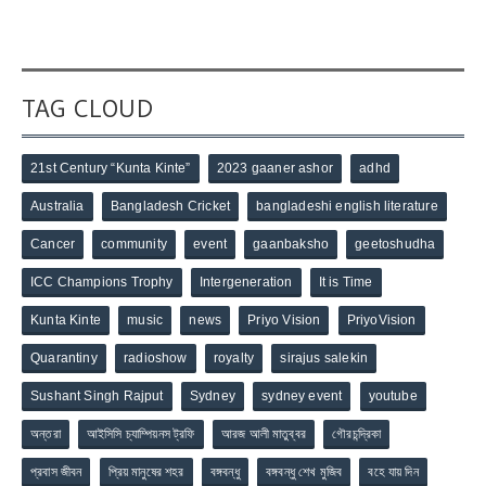
TAG CLOUD
21st Century “Kunta Kinte”
2023 gaaner ashor
adhd
Australia
Bangladesh Cricket
bangladeshi english literature
Cancer
community
event
gaanbaksho
geetoshudha
ICC Champions Trophy
Intergeneration
It is Time
Kunta Kinte
music
news
Priyo Vision
PriyoVision
Quarantiny
radioshow
royalty
sirajus salekin
Sushant Singh Rajput
Sydney
sydney event
youtube
অন্তরা
আইসিসি চ্যাম্পিয়নস ট্রফি
আরজ আলী মাতুব্বর
গৌরচন্দ্রিকা
প্রবাস জীবন
প্রিয় মানুষের শহর
বঙ্গবন্ধু
বঙ্গবন্ধু শেখ মুজিব
বহে যায় দিন