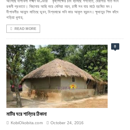
আসিছে দীপাবলী লক্ষ্মণ ভাণ্ডারী কৃষ্ণপক্ষের চাঁদ হাসিছে গগনেতে, বৈরাগীর গীত শুনি
রজনী প্রভাতে। বিছানায় আছি শুয়ে মেলিয়া নয়ন, চাষী সব যায় মাঠে হরষিত মন।
দীপাবলীর আনন্দে মাতিছে ভুবন, বিশ্বমাঝে শুনি কার আকুল ক্রন্দন। ক্ষুধাতুর শিশু কাঁদে
পড়িয়া ধূলায়,
READ MORE
0
মাটির ঘরে শান্তির ঠিকানা
KobiOkobita.com
October 24, 2016