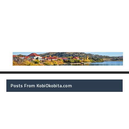
Posts From KobiOkobita.com