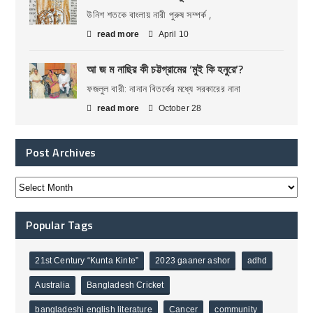
উনিশ শতকে বাংলায় নারী পুরুষ সম্পর্ক ,
read more
April 10
আ জ ম নাছির কী চট্টগ্রামের ‘মুই কি হনুরে’?
ফজলুল বারী: নানান বিতর্কের মধ্যে সরকারের নানা
read more
October 28
Post Archives
Popular Tags
21st Century “Kunta Kinte”
2023 gaaner ashor
adhd
Australia
Bangladesh Cricket
bangladeshi english literature
Cancer
community