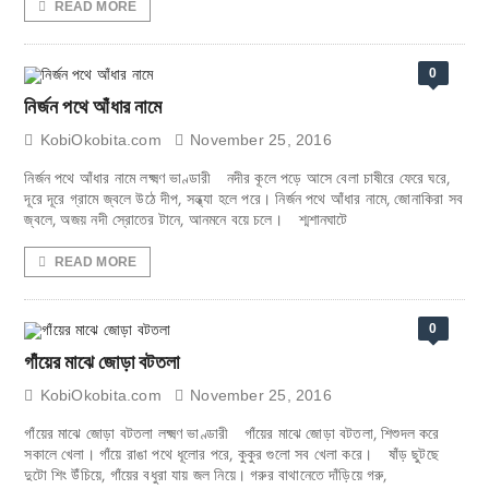
READ MORE
0
নির্জন পথে আঁধার নামে
KobiOkobita.com
November 25, 2016
নির্জন পথে আঁধার নামে লক্ষ্মণ ভাণ্ডারী নদীর কূলে পড়ে আসে বেলা চাষীরে ফেরে ঘরে,
দূরে দূরে গ্রামে জ্বলে উঠে দীপ, সন্ধ্যা হলে পরে। নির্জন পথে আঁধার নামে, জোনাকিরা সব
জ্বলে, অজয় নদী স্রোতের টানে, আনমনে বয়ে চলে। শ্মশানঘাটে
READ MORE
0
গাঁয়ের মাঝে জোড়া বটতলা
KobiOkobita.com
November 25, 2016
গাঁয়ের মাঝে জোড়া বটতলা লক্ষ্মণ ভাণ্ডারী গাঁয়ের মাঝে জোড়া বটতলা, শিশুদল করে
সকালে খেলা। গাঁয়ে রাঙা পথে ধূলোর পরে, কুকুর গুলো সব খেলা করে। ষাঁড় ছুটছে
দুটো শিং উঁচিয়ে, গাঁয়ের বধুরা যায় জল নিয়ে। গরুর বাথানেতে দাঁড়িয়ে গরু,