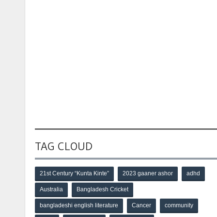
TAG CLOUD
21st Century “Kunta Kinte”
2023 gaaner ashor
adhd
Australia
Bangladesh Cricket
bangladeshi english literature
Cancer
community