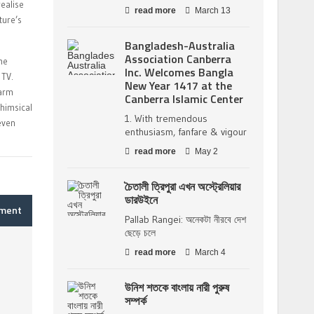
realise
read more
March 13
ture’s
Bangladesh-Australia
Association Canberra
he
Inc. Welcomes Bangla
 TV.
New Year 1417 at the
harm
Canberra Islamic Center
whimsical
1. With tremendous
even
enthusiasm, fanfare & vigour
read more
May 2
চৈতালী ত্রিপুরা এখন অস্ট্রেলিয়ার
ডারউইনে
mment
Pallab Rangei: অনেকটা নীরবে দেশ
ছেড়ে চলে
read more
March 4
উনিশ শতকে বাংলায় নারী পুরুষ
সম্পর্ক