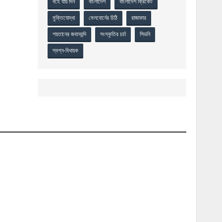
বহে যায় দিন
বাংলাদেশ
বাংলাদেশ ক্রিকেট
মুক্তিযোদ্ধা
মেলবোর্নের চিঠি
রাজাকার
শয়তানের জবানবন্দি
সংস্কৃতির চর্চা
সিডনি
স্বপ্ন-বিধায়ক