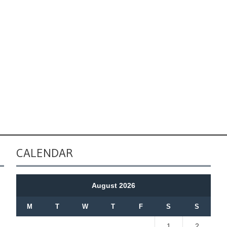
CALENDAR
August 2026
M
T
W
T
F
S
S
1
2