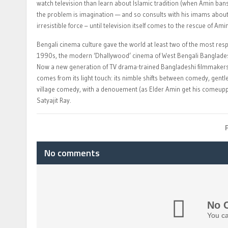
watch television than learn about Islamic tradition (when Amin bans
the problem is imagination — and so consults with his imams about 
irresistible force – until television itself comes to the rescue of Am
Bengali cinema culture gave the world at least two of the most res
1990s, the modern ‘Dhallywood’ cinema of West Bengali Bangladesh h
Now a new generation of TV drama-trained Bangladeshi filmmakers ar
comes from its light touch: its nimble shifts between comedy, gentle 
village comedy, with a denouement (as Elder Amin get his comeuppa
Satyajit Ray.
No comments
No 
You ca