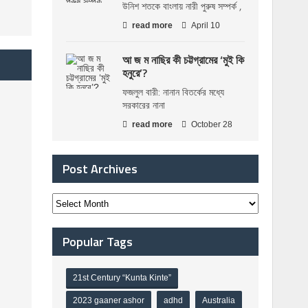
উনিশ শতকে বাংলায় নারী পুরুষ সম্পর্ক ,
read more
April 10
আ জ ম নাছির কী চট্টগ্রামের ‘মুই কি
হনুরে’?
ফজলুল বারী: নানান বিতর্কের মধ্যে
সরকারের নানা
read more
October 28
Post Archives
Popular Tags
21st Century “Kunta Kinte”
2023 gaaner ashor
adhd
Australia