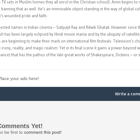
 TV sets in Muslim homes they all enrol in the Christian school). Amin begins to 
banning that as well. He’s an immovable object standing in the way of global cul
in’s wounded pride and faith.
pected names in Indian cinema – Satjyajit Ray and Ritwik Ghatak. However since t
as been largely eclipsed by Hindi movie mania and by the ubiquity of satellite
e beginning to make their mark on international film festivals. Television’s c
irony, reality, and magic realism. Yet in its final scene it gains a power beyond 
nce) that has the pathos of the late great works of Shakespeare, Dickens – or 
Place your ads here!
Write a co
Comments Yet!
n be first to
comment this post!