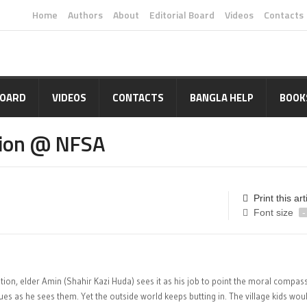
Home
Authors
About
Editorial Board
Videos
Contacts
BOARD
VIDEOS
CONTACTS
BANGLA HELP
BOOK
sion @ NFSA
Print this art
Font size
-
dition, elder Amin (Shahir Kazi Huda) sees it as his job to point the moral compass
ues as he sees them. Yet the outside world keeps butting in. The village kids wou