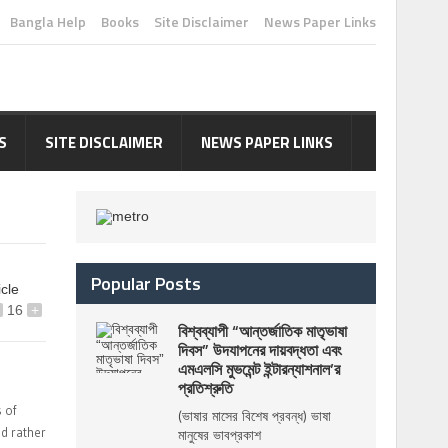
Bangla Help
Books
Site Disclaimer
News Paper Links
S
SITE DISCLAIMER
NEWS PAPER LINKS
Popular Posts
icle
16
+
বিশ্বব্যাপী “আন্তর্জাতিক মাতৃভাষা
দিবস” উদযাপনের দায়বদ্ধতা এবং
এমএলসি মুভমেন্ট ইন্টারন্যাশনাল’র
প্রতিশ্রুতি
 of
(ভাষার মাসের বিশেষ প্রবন্ধ) ভাষা
ld rather
মানুষের ভাবপ্রকাশ