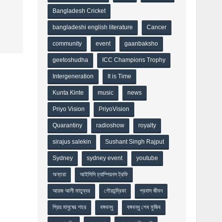
Bangladesh Cricket
bangladeshi english literature
Cancer
community
event
gaanbaksho
geetoshudha
ICC Champions Trophy
Intergeneration
It is Time
Kunta Kinte
music
news
Priyo Vision
PriyoVision
Quarantiny
radioshow
royalty
sirajus salekin
Sushant Singh Rajput
Sydney
sydney event
youtube
অন্তরা
আইসিসি চ্যাম্পিয়নস ট্রফি
আরজ আলী মাতুব্বর
গৌরচন্দ্রিকা
প্রবাস জীবন
প্রিয় মানুষের শহর
বঙ্গবন্ধু
বঙ্গবন্ধু শেখ মুজিব