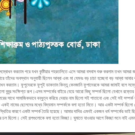
সম্বোধন করতাম পরে যখন কুষ্টিয়ার শহরতলিতে এসে আমরা বসবাস শুরু করলাম তখন আমরা জ
াঁদের অবস্থান অনুযায়ী ছিলেন আব্বা এবং মা যেমনঃ বড় চাচা হচ্ছেনা বড় আব্বা আবার ব
োধন করতাম। ফুপুদেরকে ফুপুই ডাকতাম কিন্তু কেনজানি ফুপাদেরকে আমরা জামাই বলে সম্
বুবুর সংক্ষিপ্ত রূপ।এসব সম্পর্কের বাইরে যেয়ে আরো কিছু সম্পর্ক ছিলো যেখানে রক্তে
ের সাথে সামাজিকভাবে বন্ধুত্ব করিয়ে দেয়ার নাম ছিলো সই পাতানো এবং সেই সই সম্পর্ক 
ই নামের ছেলেদের মধ্যে বিদ্যমান সম্পর্ককে বলা হতো মিতে। আর একটা সম্পর্ক ছিলো 
স্থিতির কারণে একটা সম্পর্ক তৈরি হয়েছে। আমার দাদির এমনই একজন ধর্ম সম্পর্কের ভাই ছ
র চল ছিলো। সেই গল্পগুলোকে বলা হতো কিচ্ছা। ঘুমাতে যাওয়ার আগে কিচ্ছা শুনে নাই এমন