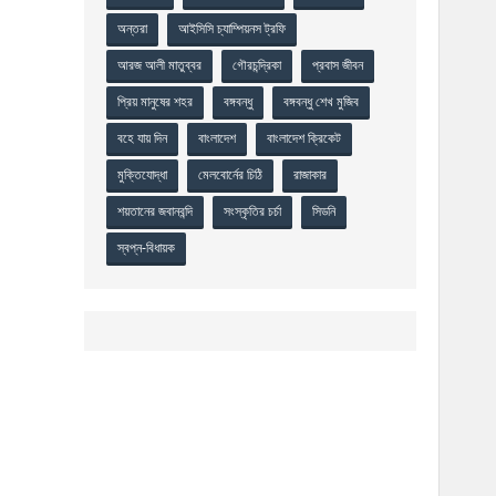
অন্তরা
আইসিসি চ্যাম্পিয়নস ট্রফি
আরজ আলী মাতুব্বর
গৌরচন্দ্রিকা
প্রবাস জীবন
প্রিয় মানুষের শহর
বঙ্গবন্ধু
বঙ্গবন্ধু শেখ মুজিব
বহে যায় দিন
বাংলাদেশ
বাংলাদেশ ক্রিকেট
মুক্তিযোদ্ধা
মেলবোর্নের চিঠি
রাজাকার
শয়তানের জবানবন্দি
সংস্কৃতির চর্চা
সিডনি
স্বপ্ন-বিধায়ক