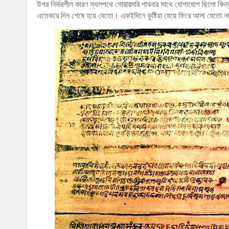
উপর নির্ভরশীল কারণ স্থলপথে সোরারসরি পাবনার সাথে যোগাযোগ ছিলো কিন্তু ক
এতেকরে দিন শেষে হয়ে যেতো। একইদিনে কুষ্টিয়া যেয়ে ফিরে আসা যেতো 