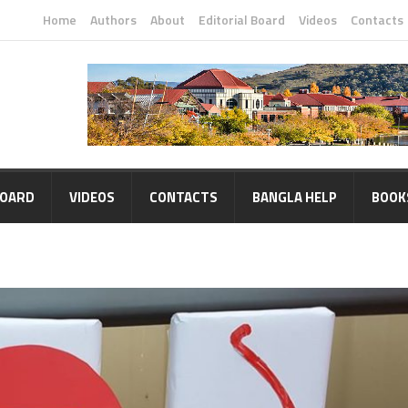
Home
Authors
About
Editorial Board
Videos
Contacts
BOARD
VIDEOS
CONTACTS
BANGLA HELP
BOOK