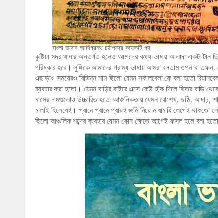
বাংলা ভাষার আদিগ্রন্থ চর্যাপদের কয়েকটি পদ
কুষ্টিয়া সদর থানার অন্তর্গত হলেও আমাদের কথ্য ভাষায় আলাদা একটা টা
পরিষ্কার হবে। লুঙ্গিকে আমাদের গ্রাম্য ভাষায় আমরা বলতাম তপন বা তফন
এছাড়াও সময়েরও বিভিন্ন নাম ছিলো যেমন সকালবেলা কে বলা হতো বিয়ানবে
ব্যবহার করা হতো। যেমন বাড়ির বাইরে এসে কেউ হাঁক দিলে ভিতর বাড়ি থেক
মাসের নামগুলোও উচ্চারিত হতো আঞ্চলিকতায় যেমন বোশেখ, জষ্ঠি, আষাঢ়, 
মালাই হিসেবেই। গ্রামে গ্রামে প্রায়ই জমি নিয়ে মারামারি লেগেই থাকত
ছিলো আঞ্চলিক শব্দের ব্যবহার যেমন কোন ক্ষেতে আগেই ফসল হলে বলা হত