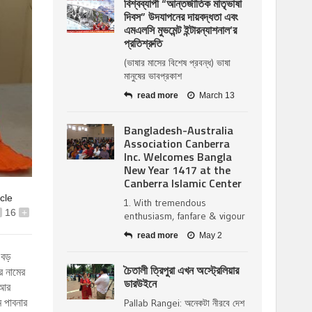
বিশ্বব্যাপী “আন্তর্জাতিক মাতৃভাষা
দিবস” উদযাপনের দায়বদ্ধতা এবং
এমএলসি মুভমেন্ট ইন্টারন্যাশনাল’র
প্রতিশ্রুতি
(ভাষার মাসের বিশেষ প্রবন্ধ) ভাষা
মানুষের ভাবপ্রকাশ
read more
March 13
Bangladesh-Australia
Association Canberra
Inc. Welcomes Bangla
New Year 1417 at the
Canberra Islamic Center
icle
1. With tremendous
16
+
enthusiasm, fanfare & vigour
read more
May 2
বড়
চৈতালী ত্রিপুরা এখন অস্ট্রেলিয়ার
র নামের
ডারউইনে
 আর
ম পাবনার
Pallab Rangei: অনেকটা নীরবে দেশ