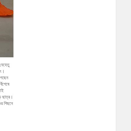
যেহেতু
ইং।
 গেছেন
বিশেষে
তাই
় ছাত্র।
ওর পিছনে