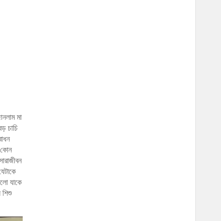
ানলাম মা
ড় চাচি
বোধন
র কোন
সারাজীবন
যেটাকে
িলো যাকে
 শিশু