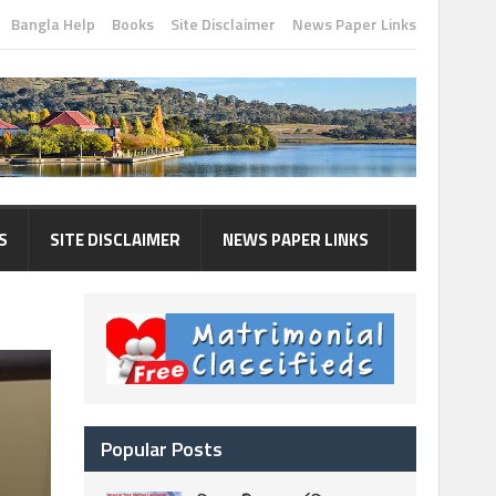
Bangla Help
Books
Site Disclaimer
News Paper Links
S
SITE DISCLAIMER
NEWS PAPER LINKS
Popular Posts