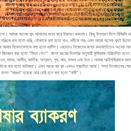
ন ছিলো। আমরা অনেক শব্দ আমাদের মতো করে উচ্চারণ করতাম। কিছু উদাহরণ দিলে বিষিয়টা 
, গেঞ্জিকে বলা হতো গুঞ্জি, নৌকাকে বলা হতো নাও, নদীকে গাঙ এমন আরো অনেক শব্দই ছিল
লা আবার বিকেলবেলাকে বলা হতো ভাটিল। এছাড়াও নিজেদের মধ্যে কথাবার্তাতেও অনেক আঞ্চ
ে জিজ্ঞেস করা হতো “কিডা গো?” বাংলা বছরের দিনপঞ্জি অনুযায়ী কৃষিকাজ পরিচালিত হতো।
শাওন, ভাদর, আসীন, কার্তিক, অগ্রহন, পুষ, মাঘ, ফাগুন এবং চৈত। আমরা আইসক্রিমকে জা
ো সেটাকে বলা হতো কাইজ্যা। এমন আরো বহু শব্দ এখনও প্রচলিত আছে। শস্য উৎপাদনের ক্ষে
ো ফলন “আগুর” হয়েছে আর দেরি হলে বলা হতো “নাবী”।