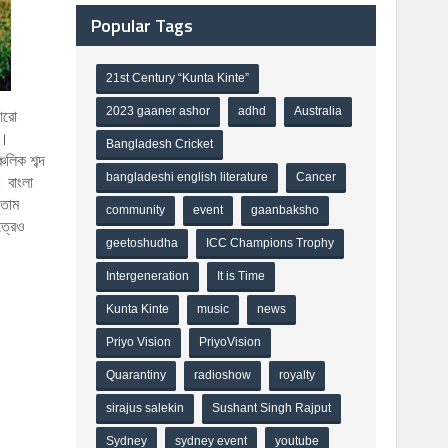
Popular Tags
21st Century “Kunta Kinte”
2023 gaaner ashor
adhd
Australia
আরো
ো।
Bangladesh Cricket
লিক শব্দ
bangladeshi english literature
Cancer
 বাংলা
নতাম
community
event
gaanbaksho
ত্রেও
geetoshudha
ICC Champions Trophy
Intergeneration
It is Time
Kunta Kinte
music
news
Priyo Vision
PriyoVision
Quarantiny
radioshow
royalty
sirajus salekin
Sushant Singh Rajput
Sydney
sydney event
youtube