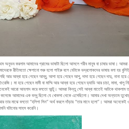
্রথম অনুভব করলাম আমাদের গ্রামের ভাষাটা ছিলো আসলে গরীব মানুষ বা চাষার ভাষা। আমরা 
েরকে রীতিমতো ক্ষেপানো শুরু হলো পাইরু বলে যেটাকে ভদ্রলোকদের ভাষায় বলা হয় বুলি
ছি আর আব্বা হয়ে গেছেন আব্বু, আপা হয়ে গেছেন আপু, দাদা হয়ে গেছেন দাদু, নানা হয়ে
। মা হয়ে গেছেন মামী বা মাম্মি আর আব্বা হয়ে গেছেন ড্যাডি আর চাচা, মামা, খালু নির্
বার অনেকেই আরো আহলাদ করে বলতো আন্টু। আমরা কিন্তু সেই আব্বা মাতেই আটকে থাকলাম 
ারী কলেজে আমাদের এক বন্ধু ছিলো যে খোকসা থেকে এসেছিলো। আমার দেখা অন্যতম তুখোড
আর তার মাঝে বলতো “হলিগা সিন” অর্থ করলে দাঁড়ায় “তার মানে হলো”। আমরা অনেকেই 
মনাসামনি ঘটানোর সাহস করেনি।