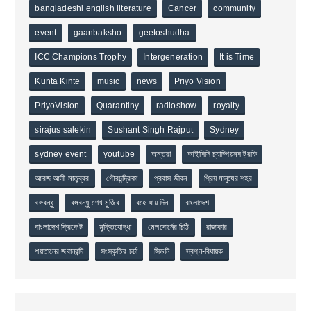
bangladeshi english literature
Cancer
community
event
gaanbaksho
geetoshudha
ICC Champions Trophy
Intergeneration
It is Time
Kunta Kinte
music
news
Priyo Vision
PriyoVision
Quarantiny
radioshow
royalty
sirajus salekin
Sushant Singh Rajput
Sydney
sydney event
youtube
অন্তরা
আইসিসি চ্যাম্পিয়নস ট্রফি
আরজ আলী মাতুব্বর
গৌরচন্দ্রিকা
প্রবাস জীবন
প্রিয় মানুষের শহর
বঙ্গবন্ধু
বঙ্গবন্ধু শেখ মুজিব
বহে যায় দিন
বাংলাদেশ
বাংলাদেশ ক্রিকেট
মুক্তিযোদ্ধা
মেলবোর্নের চিঠি
রাজাকার
শয়তানের জবানবন্দি
সংস্কৃতির চর্চা
সিডনি
স্বপ্ন-বিধায়ক