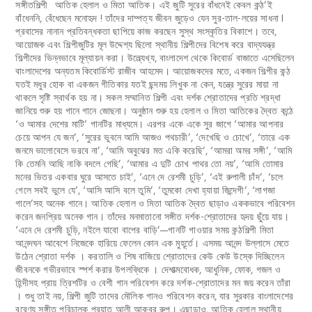
সঙ্গীতশিল্পী আতিক হেলাল ও মিতা আতিক। এই জুটি সুরের বাঁধনেই কেবল কন্ঠ’ই
বাঁধেননি, বেঁধেছেন মনোহৃদ ! তাঁদের দাম্পত্য জীবন জুড়েও যেন সুর-তাল-লয়ের সাধনা I
প্রবাসের নানান প্রতিবন্ধকতা ছাপিয়ে কাজ করছেন সুস্থ সংস্কৃতির বিকাশে। তবে,
আয়োজক এবং শিল্পীজুটির মূল উদ্দেশ্য ছিলো স্থানীয় শিল্পীদের বিশেষ করে বাদ্যযন্ত্র
শিল্পীদের ভিন্নভাবে মূল্যায়ন করা। উল্ল্যেখ্য, বাংলাদেশ থেকে কিবোর্ড বাজাতে এসেছিলেন
বাংলাদেশের অন্যতম কিবোর্ডিস্ট রাজীব আহমেদ। আয়োজকদের মতে, একজন শিল্পীর কন্ঠ
যতই মধুর হোক বা একজন গীতিকার যতই ছন্দময় লিখুক না কেন, যন্ত্রে সুরের মায়া না
থাকলে সৃষ্টি স্বার্থক হয় না। সকল সম্মানিত শিল্পী এবং দর্শক শ্রোতাদের প্রতি শ্রদ্ধা
জানিয়ে শুরু হয় গানে গানে জোছনা। অনুষ্ঠান শুরু হয় হেলাল ও মিতা আতিকের দ্বৈত কন্ঠে
‘ও আমার দেশের মাটি’ গানটির মাধ্যমে। এরপর একে একে সুর জাগে ‘আমার আপনার
চেয়ে আপন যে জন’, ‘সুরের ভুবনে আমি আজও পথচারী’, ‘দেখেছি ও চোখে’, ‘তারে এক
জনমে ভালোবেসে ভরবে না’, ‘আমি অবুঝের মত একি করেছি’, ‘আমরা অমর সঙ্গী’, ‘আমি
কি তেমনি আছি নাকি বদলে গেছি’, ‘আমার এ দুটি চোখ পাথর তো নয়’, ‘আমি তোমার
মনের ভিতর একবার ঘুরে আসতে চাই’, ‘এনে দে রেশমী চুড়ি’, ‘এই রুপালী চাঁদ’, ‘চলে
গেলে সবই ভুলে যে’, ‘আসি আসি বলে তুমি’, ‘তুমকো দেখা হ্যায়া জিন্দেগী’, ‘লাগজা
গালে’সহ অনেক গানে। আতিক হেলাল ও মিতা আতিক দ্বৈত ছাড়াও এককভাবে পরিবেশন
করেন জনপ্রিয় অনেক গান। তাঁদের মনমাতানো সঙ্গীত দর্শক-শ্রোতাদের হৃদয় ছুঁয়ে যায়।
‘এনে দে রেশমী চুড়ি, নইলে যাবো বাপের বাড়ি’—গানটি গাওয়ার সময় কন্ঠশিল্পী মিতা
আনন্দঘন আবেশে নিজেকে হারিয়ে ফেলেন কোন এক মুহূর্তে। এসময় আনন্দ উল্লাসে মেতে
উঠেন শ্রোতা দর্শক । করতালি ও শিষ বাজিয়ে শ্রোতাদের কেউ কেউ উস্কে দিচ্ছিলেন
জীবনকে গভীরভাবে স্পর্শ করার উপলব্ধিকে । দেশাত্মবোধক, আধুনিক, ফোক, গজল ও
হিন্দীসহ প্রায় ত্রিশটির ও বেশী গান পরিবেশন করে দর্শক-শ্রোতাদের মন জয় করেন তাঁরা
। শুধু তাই নয়, শিল্পী জুটি তাদের মৌলিক গানও পরিবেশন করেন, যার সুরকার বাংলাদেশের
বরেণ্য সঙ্গীত পরিচালক প্রয়াত আলী আকবর রুপু। এছাড়াও, আতিক হেলাল স্থানীয়