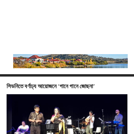
সিডনিতে বর্ণাঢ্য আয়োজনে ‘গানে গানে জোছনা’