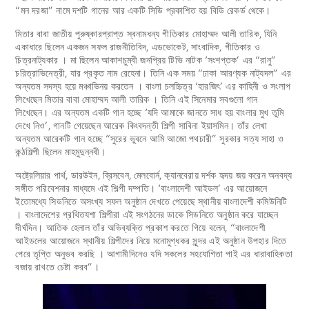
“মন দরজা” নামে দশটি গানের আর একটি সিডি প্রকাশিত হয় বিডি রেকর্ড থেকে।
মিতার বাবা জাতীয় পুরুষ্কারপ্রাপ্ত স্বনামধন্য গীতিকার মোহাম্মদ আলী তারিক, যিনি
একাধারে ছিলেন একজন সফল রাজনীতিবিদ, এডভোকেট, সাংবাদিক, গীতিকার ও
চিত্রনাট্যকার । মা ছিলেন আকাশচুম্বী জনপ্রিয় টিভি নাটক ‘সংশপ্তক’ এর “রানু”
চরিত্রাভিনেত্রী, যার প্রকৃত নাম রেহেনা। তিনি এক সময় “ঢাকা আরণ্যক নাট্যদল” এর
অন্যতম সদস্য হয়ে মঞ্চাভিনয় করতেন । বাংলা চলচ্চিত্র ‘হারজিৎ’ এর কাহিনী ও সংলাপ
লিখেছেন মিতার বাবা মোহাম্মদ আলী তারিক । তিনি এই সিনেমার সবগুলো গান
লিখেছেন। এর অন্যতম একটি গান হচ্ছে ‘যদি আমাকে জানতে সাধ হয় বাংলার মুখ তুমি
দেখে নিও’, গানটি গেয়েছেন আরেক কিংবদন্তী শিল্পী সাবিনা ইয়াসমিন। তাঁর লেখা
অন্যতম আরেকটি গান হচ্ছে “সুরের ভুবনে আমি আজো পথচারী” সুরকার সত্য সাহা ও
কন্ঠশিল্পী ছিলেন মাহমুদুন্নবী।
অষ্ট্রেলিয়ার পার্থ, ডারউইন, ব্রিসবেন, মেলবোর্ন, ক‍্যানবেরায় দর্শক হৃদয় জয় করেন অনবদ্য
সঙ্গীত পরিবেশনার মাধ্যমে এই শিল্পী দম্পতি। ‘বাংলাদেশী আইডল’ এর আয়োজনে
ইতোমধ্যে সিডনিতে অসংখ্য সফল অনুষ্ঠান দেখতে পেয়েছে স্থানীয় বাংলাদেশী কমিউনিটি
। বাংলাদেশের প্রথিতযশা শিল্পীরা এই সংগঠনের ডাকে সিডনিতে অনুষ্ঠান করে যাচ্ছেন
দীর্ঘদিন। আতিক হেলাল তাঁর অভিব্যক্তি প্রকাশ করতে গিয়ে বলেন, “বাংলাদেশী
আইডলের আয়োজনে স্থানীয় শিল্পীদের নিয়ে মনোমুগ্ধকর সুন্দর এই অনুষ্ঠান উপহার দিতে
পেরে তৃপ্তি অনুভব করছি । আগামীদিনেও যদি সকলের সহযোগিতা পাই এর ধারাবাহিকতা
বজায় রাখতে চেষ্টা করব”।