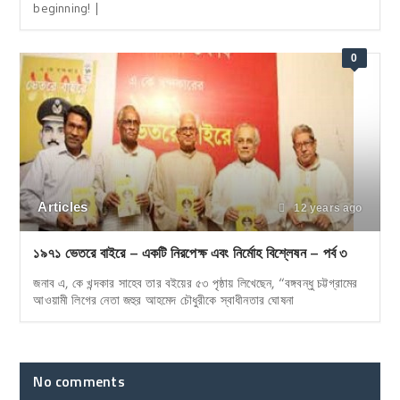
beginning! |
0
Articles
12 years ago
১৯৭১ ভেতরে বাইরে – একটি নিরপেক্ষ এবং নির্মোহ বিশ্লেষন – পর্ব ৩
জনাব এ, কে খন্দকার সাহেব তার বইয়ের ৫৩ পৃষ্ঠায় লিখেছেন, “বঙ্গবন্ধু চট্টগ্রামের
আওয়ামী লিগের নেতা জহুর আহমেদ চৌধুরীকে স্বাধীনতার ঘোষনা
No comments