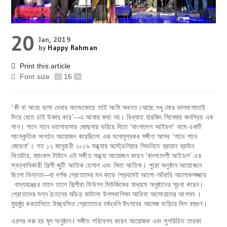
20
Jan, 2019
by
Happy Rahman
Print this article
Font size
-
16
+
‘কী বা আছে বলো দেবার মতসংকোচে তাই আমি অবনত।আছে শুধু মোর ভালবাসাতাই
দিয়ে যেতে চাই উজার করে’—এ আমার কথা নয়। বিখ্যাত হারজিৎ সিনেমার জনপ্রিয় এক
গান। গানে গানে ভালোবাসার জোছনায় ভরিয়ে দিতে ‘বাংলাদেশ আইডল’ নামে একটি
সাংস্কৃতিক সংগঠন আয়োজন করেছিলো এক মনোমুগ্ধকর সঙ্গীত আসর ‘গানে গানে
জোছনা’। গত ১২ জানুয়ারী ২০১৯ সন্ধ্যায় অস্ট্রেলিয়ার সিডনিতে ব্রায়ান ব্রাউন
থিয়েটার, ব্যাংকস টাউনে এই সঙ্গীত সন্ধ্যা আয়োজন করেন ‘বাংলাদেশী আইডল’ এর
স্বত্বাধিকারী শিল্পী জুটি আতিক হেলাল এবং মিতা আতিক। পুরো অনুষ্ঠান আয়োজনে
ছিলো ভিন্নতা—যা দর্শক শ্রোতাদের মন কাড়ে !প্রথমেই আলো-আঁধারি আলোকসজ্জায়
বাদ্যযন্ত্রের তালে তালে শিল্পীরা ফিউশন মিউজিকের মাধ্যমে অনুষ্ঠানের সূচনা করেন।
শ্রোতাদের মগ্ন চৈতন্যে আঁচড় কাটলো উপস্থাপিকা আবিদা আসোয়াদের আগমন ।
মুহুর্মুহু করতালিতে উচ্ছ্বসিত শ্রোতাদের হর্ষধ্বনি উৎসবের আমেজ বাড়িয়ে দিল বহুগুণ।
এরপর শুরু হয় মূল অনুষ্ঠান I সঙ্গীত পরিবেশন করেন আয়োজক এবং সুপরিচিত তারকা