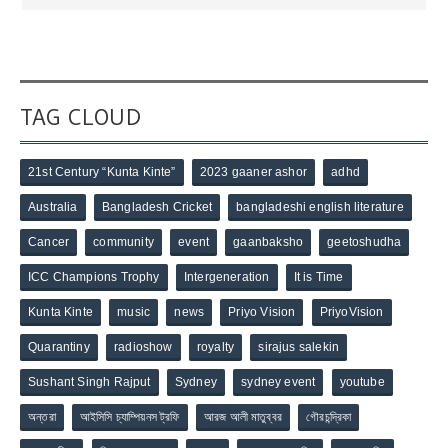
TAG CLOUD
21st Century “Kunta Kinte”
2023 gaaner ashor
adhd
Australia
Bangladesh Cricket
bangladeshi english literature
Cancer
community
event
gaanbaksho
geetoshudha
ICC Champions Trophy
Intergeneration
It is Time
Kunta Kinte
music
news
Priyo Vision
PriyoVision
Quarantiny
radioshow
royalty
sirajus salekin
Sushant Singh Rajput
Sydney
sydney event
youtube
অন্তরা
আইসিসি চ্যাম্পিয়নস ট্রফি
আরজ আলী মাতুব্বর
গৌরচন্দ্রিকা