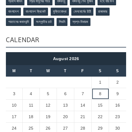
প্রবাস জীবন
প্রিয় মানুষের শহর
বঙ্গবন্ধু
বঙ্গবন্ধু শেখ মুজিব
বহে যায় দিন
বাংলাদেশ
বাংলাদেশ ক্রিকেট
মুক্তিযোদ্ধা
মেলবোর্নের চিঠি
রাজাকার
শয়তানের জবানবন্দি
সংস্কৃতির চর্চা
সিডনি
স্বপ্ন-বিধায়ক
CALENDAR
August 2026
M
T
W
T
F
S
S
1
2
3
4
5
6
7
8
9
10
11
12
13
14
15
16
17
18
19
20
21
22
23
24
25
26
27
28
29
30