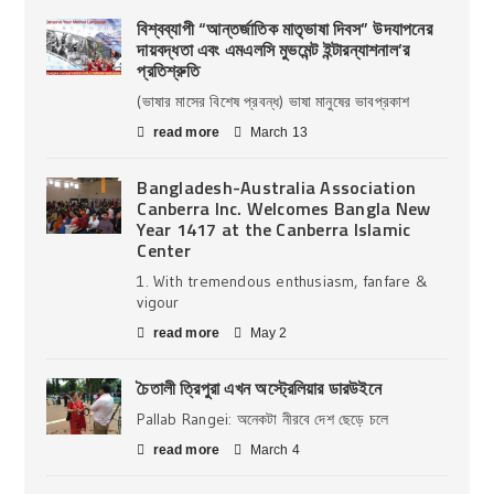
বিশ্বব্যাপী “আন্তর্জাতিক মাতৃভাষা দিবস” উদযাপনের
দায়বদ্ধতা এবং এমএলসি মুভমেন্ট ইন্টারন্যাশনাল’র
প্রতিশ্রুতি
(ভাষার মাসের বিশেষ প্রবন্ধ) ভাষা মানুষের ভাবপ্রকাশ
read more
March 13
Bangladesh-Australia Association
Canberra Inc. Welcomes Bangla New
Year 1417 at the Canberra Islamic
Center
1. With tremendous enthusiasm, fanfare &
vigour
read more
May 2
চৈতালী ত্রিপুরা এখন অস্ট্রেলিয়ার ডারউইনে
Pallab Rangei: অনেকটা নীরবে দেশ ছেড়ে চলে
read more
March 4