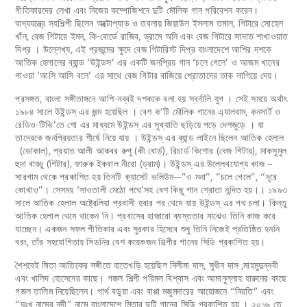
গীতিকারদের লেখা এবং নিজের কম্পোজিশনে দুটি মৌলিক গান পরিবেশন করেন।
বাদ্যযন্ত্রে সহশিল্পী ছিলেন অক্টোপ্যাড ও তবলায় জিয়াউল ইসলাম তমাল, গিটারে সোহেল
খাঁন, বেজ গিটারে ইমন, কি-বোর্ডে রাজিব, ড্রামে অনি এবং বেজ গিটারে সাদাত শাখাওয়াত
দিপ্র । উল্লেখ্য, এই প্রজন্মের ক্ষুদে বেজ গিটারিস্ট দিপ্র বাংলাদেশে আশির দশকে
আতিক হেলালের ব্যান্ড ‘উইন্ডস’ এর একটি জনপ্রিয় গান ‘চলে গেলে’ ও আজম খানের
গাওয়া ‘আসি আসি বলে’ এর সাথে বেজ গিটার বাজিয়ে শ্রোতাদের তাক লাগিয়ে দেয়।
প্রসঙ্গত, বাংলা সঙ্গীতাঙ্গনে আশি-নব্বই দশককে বলা হয় স্বর্নালি যুগ । সেই সময়ে অর্থাৎ
১৯৮৪ সালে উইন্ডস্ এর জন্ম হয়েছিল । বেশ ক’টি মৌলিক গানের এ্যালবাম, কনসার্ট ও
রেডিও-টিভি’তে শো এর মাধ্যমে উইন্ডস্ এর সুখ্যাতি ছড়িয়ে পড়ে দেশজুড়ে । যা
তাদেরকে জনপ্রিয়তার শীর্ষে নিয়ে যায় । উইন্ডস্ এর ব্যান্ড লাইনে ছিলেন আতিক হেলাল
(ভোকাল), প্রয়াত আলী আকবর রুপু (কী বোর্ড), রিচার্ড কিশোর (বেজ গিটার), মাকসুমুল
হুদা বাড্ডু (গিটার), ফারুক ইকবাল নীরো (ড্রাম)। উইন্ডস্ এর উল্লেখযোগ্য কাজ –
সারগাম থেকে প্রকাশিত হয় তিনটি ক‍্যাসেট ভলিউম—”ও মনা”, “চলে গেলে”, “দূরে
কোথাও”। সেসময় ‘সাওতালী মেঠো পথে’সহ বেশ কিছু গান শ্রোতা নন্দিত হয়।। ১৯৯৩
সালে আতিক হেলাল অষ্ট্রেলিয়া প্রবাসী হবার পর থেমে যায় উইন্ডস্ এর পথ চলা। কিন্তু
আতিক হেলাল থেমে থাকেন নি। প্রবাসের হাজারো ব্যস্ততার মাঝেও তিনি কাজ করে
যাচ্ছেন। একজন সফল গীতিকার এবং সুরকার হিসেবে শুধু তিনি নিজেই প্রতিষ্ঠিত হননি
বরং, তাঁর সহযোগিতায় সিডনির বেশ কয়েকজন শিল্পীর গানের সিডি প্রকাশিত হয়।
শৈশবেই মিতা আতিকের সঙ্গীতে হাতেখড়ি হয়েছিল নিলীমা দাস, সুধীন দাস ,মাহমুদুন্নবী
এবং খালিদ হোসেনের কাছে। গজল শিল্পী পরিমল বিশ্বাস এবং আমানুল্লাহ হারুনের কাছে
গজল তালিম নিয়েছিলেন। পার্থ বড়ুয়া এবং বাপ্পা মজুমদারের আয়োজনে “নিয়তি” এবং
“দুঃখ নামের নদী” নামে বাংলাদেশে মিতার দুটি গানের সিডি প্রকাশিত হয় । ২০১৬ তে