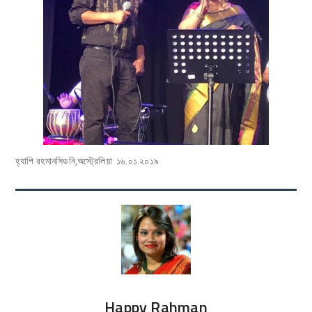
হ্যাপি রহমানসিডনি,অস্ট্রেলিয়া ১৬.০১.২০১৯
Happy Rahman