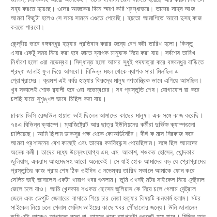
সহ্য করতে হয়েছে। ওদের আজকের দিনে স্মরণ করি শ্রদ্ধাভরে। তাদের সাহস আজ
আমরা কিছুটা হলেও সে সময় সামনে এগুতে পেরেছি। হয়তো আমাগিতে আরো দুসহ কাজ
করতে পারবো।
কেন্দ্রীয় ভাবে বঙ্গবন্ধুর হত্যার প্রতিবাদ করার জন্যে বেশ কটা তারিখ হলো। কিন্তু
এবার একটু সময় নিয়ে করা হবে জাতে ব্যাপক মানুষকে নিয়ে করা যায়। সর্বশেষ তারিখ
নির্ধারণ হলো ৩রা নভেম্বর। সিদ্ধান্ত হলো আমার সুধুই পদযাত্রা করে বঙ্গবন্ধুর বাড়িতে
শ্রদ্ধা জানাই ফুল দিয়ে আসবো। বিভিন্ন মহল থেকে ব্যাপক সারা মিলছিল এ
প্রোগ্রামের। ক্রমশ এই বর্বর হত্যার বিরুদ্ধে মানুষ গণতান্ত্রিক ভাবে এগিয়ে আসছিল।
খুব সকালেই শোক র‌্যালী হবে ৩রা নভেম্বরের। সব প্রস্তুতি শেষ। যোগাযোগ রা করে
চলছি যাতে সুশৃঙ্খল ভাবে মিছিল করা যায়।
ঢাকার ডিসি রেজাউল হায়াত ভাই ছিলেন আমাদের কাছের মানুষ। এক সঙ্গে কাজ করেছি।
৭৪এ বিভিন্ন ক্যাম্পে। ম্যাজিষ্ট্রেট আর ছাত্র ইউনিয়নের কর্মীরা দুর্ভিক্ষ ক্যাম্পগুলো
চালিয়েছে। আমি ছিলাম ডাকসুর পক্ষ থেকে কোঅর্ডিনেটর। দীর্ঘ ক মাস নিরকাজ করে
আমরা প্রশাসনের বেশ কাছেই এবং তাদের কনফিডেন্স পেয়েছিলাম। সঙ্গে ছিল আমাদের
অনেক কর্মী। তাদের মধ্যে উল্লেখযোগ্য এম. এম. আকাশ, শওকত হোসেন, খোন্দকার
জুলিয়াস, একরাম আহমেদসহ আরো অনেকেই। সে যাই হোক আমাদের বড় যে প্রোগ্রামের
প্রস্তুতির কাজ প্রায় শেষ ঠিক ওইদিন ৩ নভেম্বর তারিখ সকালে আমাকে ফোন করে
সেলিম ভাই জানালেন একটা খারাপ খবর শুনলাম। তুমি এখনই মটর সাইকেল নিয়ে সেন্ট্রাল
জেলে চলে যাও। আমি খেন্দকার শওকত হোসেন জুলিয়াস কে নিয়ে চলে গেলাম সেন্ট্রাল
জেলে এবং ডেপুটি জেলারের বাসাতে গিয়ে চার নেতা হত্যার বিষয়টি কনফার্ম হলাম। মটর
সাইকেল নিয়ে চলে গেলাম সেলিম ভাইয়ের কাছে খবর পৌঁছানোর জন্যে। উনি জানালেন
তুমি এটা কাকেও আপাতত বলো না, তাহলে পুরো ব্যাপারটা গুবলেট হয়ে যাবে। মিছিল আর