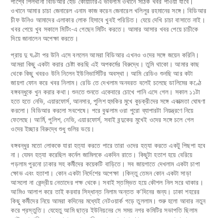
পার্শ্বে পিলখানা বিডিআর হেড কোয়ার্টারএ ভাবলাম ওখানে সঠিক খবর পাওয়া যাবে।
ওখানে আমার চাচা জেনারেল এনাম কাজ করেন জেনারেল খলিলুর রহমানের সঙ্গে। বিডিআর
চীফ উনিও আমাদের এলাকার লোক হিসাবে খুবই পরিচিত। যেয়ে দেখি চাচা বাসাতে নাই।
খবর পেয়ে খুব সকালে মিটিং-এ গেছেন মিটিং করতে। আমার আসার খবর পেয়ে চাচীকে
দিয়ে জানালেন অপেক্ষা করতে।
প্রায় দু ঘণ্টা পর উনি এসে বললেন আমরা বিডিআর এখনও ওদের সঙ্গে জয়েন করিনি।
আমরা কিছু একটা করার চেষ্টা করছি এই অপকর্মের বিরুদ্ধে। তুমি থাকো। আমার কাছ
থেকে কিছু খবরও উনি নিলেন ইউনিভার্সিটির অবস্থা। আমি রেডিও শুনছি আর কটা
জায়গা ফোন করে খবর নিলাম। রেডি তে দেখলাম অনবরত বলেই চলেছে ডালিমের কণ্ঠে
বঙ্গবন্ধুকে খুন করার কথা। শুনতে শুনতে একেবারে চোখে পানি এসে গেল। সকাল ১১টা
হতে হতে নেভি, এয়ারফোর্স, আনসার, পুলিশ হুমকির মুখে কুচক্রীদের সঙ্গে একাত্মতা ঘোষণা
করলো। বিডিআর করলো সবশেষে। পরে বুঝলাম ওরা পুরো ব্যাপারটা নিয়ন্ত্রণে নিয়ে
ফেলেছে। আর্মি, পুলিশ, নেভি, এয়ারফোর্স, সবাই বন্দুকের মুখেই ওদের সঙ্গে চলে গেল
ওদের ইচ্ছার বিরুদ্ধে শুধু গুলির ভয়ে।
বঙ্গবন্ধুর মতো লোককে যারা হত্যা করতে পারে তারা ওদের হত্যা করতে একটু পিছপা হবে
না। যেমন হত্যা করেছিল কর্নেল জামিলকে একদিন রাতে। কিছুটা হতাশ হয়ে বেরিয়ে
পড়লাম পুরনো ঢাকার সহ কর্মীদের কয়েকটি বাড়িতে। সব জায়গাতে দেখলাম একটা চাপা
ক্ষোভ এবং হতাশা। কোন একটা নির্দেশের অপেক্ষা ।কিন্তু তেমন কোন একটা সাড়া
আসলো না কেন্দ্রীয় নেতাদের পক্ষ থেকে। সবাই স্তম্ভিত হয়ে কৌশল নিল সরে থাকার।
আমিও আলাপ করে তাই করবার সিদ্ধান্ত নিলাম অন্তত ক’দিনের জন্য। ঢাকা শহরের
কিছু কর্মীদের নিয়ে আমরা কদিনের মধ্যেই নেটওয়ার্ক গড়ে তুললাম। শুরু হলো আবার নতুন
করে প্রস্তুতি। যেহেতু আমি ছাত্র ইউনিয়নের সে সময় নগর কমিটির সভাপতি ছিলাম