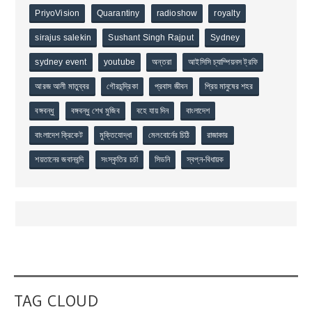
PriyoVision
Quarantiny
radioshow
royalty
sirajus salekin
Sushant Singh Rajput
Sydney
sydney event
youtube
অন্তরা
আইসিসি চ্যাম্পিয়নস ট্রফি
আরজ আলী মাতুব্বর
গৌরচন্দ্রিকা
প্রবাস জীবন
প্রিয় মানুষের শহর
বঙ্গবন্ধু
বঙ্গবন্ধু শেখ মুজিব
বহে যায় দিন
বাংলাদেশ
বাংলাদেশ ক্রিকেট
মুক্তিযোদ্ধা
মেলবোর্নের চিঠি
রাজাকার
শয়তানের জবানবন্দি
সংস্কৃতির চর্চা
সিডনি
স্বপ্ন-বিধায়ক
TAG CLOUD