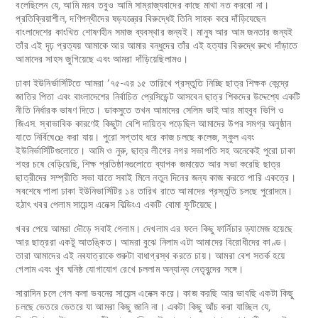
বলেছিলেন যে, আমি মরব তবুও আমি সাম্রাজ্যবাদের কাছে মাথা নত করবো না।
প্রতিক্রিয়াশীল, দণিপন্থীদের ষড়যন্ত্রের বিরুদ্ধেই তিনি সাহক করে দাঁড়িযেছেন
বাংলাদেশের কাংখিত শোষণহীন সমাজ ব্যবস্থার জন্যই। মানুষ আর আম জনতার জন্যই
তাঁর এই দৃঢ় প্রত্যয় আমাকে আর আমার বন্ধুদের তাঁর এই হত্যার বিরুদ্ধে রুখে দাঁড়াতে
আমাদের সাহস জুগিয়েছে এবং আমরা দাঁড়িয়েছিলামও।
ঢাকা ইউনির্ভার্সিটিতে আমরা ’৭৫-এর ১৫ তারিখে প্রস্তুতি নিচ্ছি ছাত্র শিক্ষক কেন্দ্রে
জাতির পিতা এবং বাংলাদেশের নির্বাচিত প্রেসিডেন্ট আসবেন ছাত্র শিকদের উদ্দেশ্যে একটি
নীতি নির্ধারক ভাষণ দিতে। ডাকসুতে তখন আমাদের সেলিম ভাই আর মাহবুব ভিপি ও
জিএস. স্বাভাবিক কারণেই কিছুটা বেশি দায়িত্ব পড়েছিল আমাদের উপর সমগ্র অনুষ্ঠান
যাতে নির্বিঘেœ করা যায়। পুরো সপ্তাহ ধরে কাজ চলছে কলেজ, স্কুল এবং
ইউনির্ভার্সিটিগুলোতে। আমি ও নুরু, ছাত্র লীগের নগর সভাপতি সহ অনেকেই পুরো ঢাকা
শহর চষে বেড়িয়েছি, শিক্ষ প্রতিষ্ঠানগুলোতে ব্যাপক জমায়েত আর সভা করেছি ছাত্র
ছাত্রীদের সম্প্রীতি সভা যাতে সবাই মিলে নতুন দিনের জন্য কাজ করতে পারি একত্রে।
সবশেষে পালা ঢাকা ইউনিভার্সিটির ১৪ তারিখ রাতে আমাদের প্রস্তুতি চলছে পুরোদমে।
হঠাৎ খবর পেলাম সায়েন্স এনেক্স বিল্ডিংএ একটি বোমা ফুটিয়েছে।
খবর পেয়ে আমরা দৌড়ে সবাই গেলাম। দেখলাম এর ফলে কিছু ফার্নিচার ড্যামেজ হয়েছে
আর ছাত্ররা একটু আতঙ্কিত। আমরা বুঝে নিলাম এটা আমাদের বিরোধীদের কাণ্ড।
তারা আমাদের এই নবযাত্রাকে শুরুটা বাধাগ্রস্থ করতে চায়। আমরা বেশ সতর্ক হয়ে
গেলাম এবং খুব ঘনিষ্ঠ যোগাযোগ রেখে চললাম অন্যান্য নেতৃবৃন্দের সঙ্গে।
সারাদিন চলে গেল কলা ভবনের সায়েন্স এনেক্স করে। কাজ করছি আর ভাবছি একটা কিছু
চলছে ভেতরে ভেতরে যা আমরা কিছু জানি না। একটা কিছু আঁচ করা যাচ্ছিল যে,