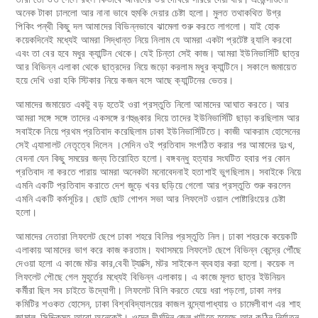
অনেক টাকা ঢাললো আর নানা ভাবে হুমকি দেয়ার চেষ্টা হলো। মুলত তথাকথিত উগ্র
পিকিং পন্থী কিছু দল আমাদের বিভিন্নভাবে ঝামেলা শুরু করতে লাগলো। যাই হোক
কয়েকদিনেই মধ্যেই আমরা সিদ্ধান্ত নিয়ে নিলাম যে আমরা একটা প্রটেষ্ট র‌্যালি করবো
এবং তা বের হবে মধুর ক্যান্টিন থেকে। যেই চিন্তা সেই কাজ। আমরা ইউনিভার্সিটি ছাত্র
আর বিভিন্ন এলাকা থেকে ছাত্রদের নিয়ে জড়ো করলাম মধুর ক্যান্টিনে। সকালে জমায়েত
হয়ে দেখি ওরা হকি স্টিকার নিয়ে কজন বসে আছে ক্যান্টিনের ভেতর।
আমাদের জমায়েত একটু বড় হতেই ওরা প্রস্তুতি নিলো আমাদের আঘাত করতে। আর
আমরা সঙ্গে সঙ্গে তাদের একসঙ্গে রণহুঙ্কার দিয়ে তাদের ইউনিভার্সিটি ছাড়া করছিলাম আর
সবাইকে নিয়ে প্রথম প্রতিবাদ করেছিলাম ঢাকা ইউনিভার্সিটিতে। কাজী আকরাম হোসেনের
সেই এ্যাসালট নেতৃত্বে দিলেন ।সেদিন ওই প্রতিবাদ সংগঠিত করার পর আমাদের দুঃখ,
বেদনা যেন কিছু সময়ের জন্য তিরোহিত হলো। বঙ্গবন্ধু হত্যার সংঘটিত হবার পর কোন
প্রতিবাদ না করতে পারায় আমরা অনেকটা মনোবেদনাই হতাশাই ভুগছিলাম। সবাইকে নিয়ে
এমনি একটি প্রতিবাদ করাতে দেশ জুড়ে খবর ছড়িয়ে গেলো আর প্রস্তুতি শুরু করলেন
এমনি একটি কর্মসূচির। ছোট ছোট গোপন সভা আর লিফলেট ওয়াল পোষ্টারিংয়ের চেষ্টা
হলো।
আমাদের নেতারা লিফলেট ছেপে ঢাকা শহরে বিলির প্রস্তুতি নিল। ঢাকা শহরকে কয়েকটি
এলাকায় আমাদের ভাগ করে কাজ করতাম। যথাসময়ে লিফলেট ছেপে বিভিন্ন কেন্দ্রে পৌঁছে
দেওয়া হলো এ কাজে মটর কার,বেবী ট্যাক্সি, মটর সাইকেল ব্যবহার করা হলো। কয়েক ল
লিফলেট পৌছে গেল মুহূর্তের মধ্যেই বিভিন্ন এলাকায়। এ কাজে মূলত ছাত্র ইউনিয়ন
কর্মীরা ছিল সব চাইতে উদ্যোগী। লিফলেট বিলি করতে যেয়ে ধরা পড়লো, ঢাকা নগর
কমিটির শওকত হোসেন, ঢাকা বিশ্ববিদ্যালয়ের কাজল বন্দ্যোপাধ্যায় ও চামেলীবাগ এর শাহ
জামাল, সিদ্দিকসহ আরো অনেকেই। ওদের দীর্ঘদিন জেল খাটতে হয়েছে আর কঠিন নির্যাতন