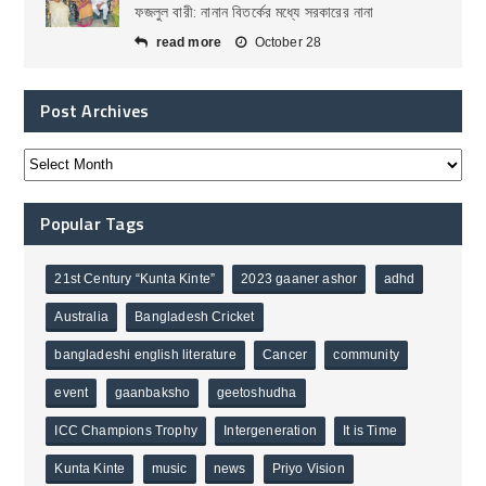
ফজলুল বারী: নানান বিতর্কের মধ্যে সরকারের নানা
read more
October 28
Post Archives
Popular Tags
21st Century “Kunta Kinte”
2023 gaaner ashor
adhd
Australia
Bangladesh Cricket
bangladeshi english literature
Cancer
community
event
gaanbaksho
geetoshudha
ICC Champions Trophy
Intergeneration
It is Time
Kunta Kinte
music
news
Priyo Vision