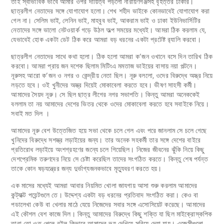
তাই স্বাভাবিক ভাবে আমার ওপর দায়িত্ব পড়লো নারায়ণগঞ্জসহ বৃহত্তর ঢাকার।
ছাত্রলীগ নেতাদের সঙ্গে যোগাযোগ হলো। শেখ শহীদ ভাইকে কোনভাবেই যোগাযোগ করা
গেল না। সেলিম ভাই, লেনিন ভাই, মাহবুব ভাই, আকরাম ভাই ও ঢাকা ইউনিভার্সিটির
নেতাদের সঙ্গে ভালো নেটওয়ার্ক গড়ে উঠল অল্প সময়ের মধ্যেই। আমরা ঠিক করলাম যে,
যেভাবেই হোক একটা ডেট ঠিক করে আমরা বড় ধরনের একটা প্রটেষ্ট র‌্যালি করবো।
ছাত্রলীগ নেতাদের সাথে কথা হলো। ঠিক হলো আমরা ক’জন ওখানে বসে দিন তারিখ ঠিক
করবো। আমরা প্রায় জন দশেক ছিলাম মিটিংএ মমতাজ ভাইয়ের বাসায় নয়া পল্টনে।
নূরুসহ আরো ক’জন ও নগর ও কেন্দ্রীয় নেতা ছিল। নূরু বললো, ওদের বিরুদ্ধে অস্ত্র নিয়ে
লড়তে হবে। ওই খুনীদের অস্ত্র দিয়েই মোকাবেলা করতে হবে। ভীষণ সাহসী কর্মী।
আমাদের সৈয়দ নূরু। সে ছিল ছাত্র লীগের নগর সভাপতি। কিন্তু আমরা অনেককেই
বললাম তা নয় আমাদের দেশের ভিতর থেকে ওদের মোকাবেলা করতে হবে সবাইকে নিয়ে।
সবাই মত দিল ।
আমাদের নূরু বেশ উত্তেজিত হয়ে সভা থেকে চলে গেল এবং পরে জানলাম সে চলে গেছে
খুনিদের বিরুদ্ধে সশস্ত্র লড়াইয়ের জন্য। তার অনেক সহকর্মী তার সঙ্গে দেশের বাইরে
প্রতিরোধ লড়াইয়ে অংশগ্রহণের জন্যে চলে গিয়েছিল। নিজের জীবনের ঝুঁকি নিয়ে কিছু
দেশপ্রেমিক তরুণদের নিয়ে সে চেষ্টা করেছিল তাদের সংগঠিত করতে। কিন্তু শেষ পর্যন্ত
তাকে কোন ষড়যন্ত্রের জন্য দুর্ভাগ্যজনকভাবে মৃত্যুবরণ করতে হয়।
এক মাসের মধ্যেই আমরা আবার নিয়মিত খোলা জাযগায় আসা শুরু করলাম আমাদের
কন্ট্যাক্ট পয়েন্টগুলে তে। উদ্দেশ্য একটা বড় ধরনের প্রতিবাদ সংগঠিত করা। কেও বা
পডালেখা কেউ বা খেলার মাঠে যেয়ে নিজেদের সবার সঙ্গে এসোসিয়েট করেছে। আমাদের
এই কৌশল বেশ কাজে দিল। কিন্তু আমাদের বিরুদ্ধে কিছু শক্তি যা ছিল মাইক্রোস্কপিক
তারা তো ওত পেলে রইল কিভাবে আমাদের ভয় দেখিয়ে সরিয়ে দেয়া যায়। এজেন্সীগুলো