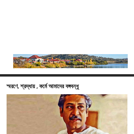
স্মরণে, শ্রদ্ধায় , কর্মে আমাদের বঙ্গবন্ধু