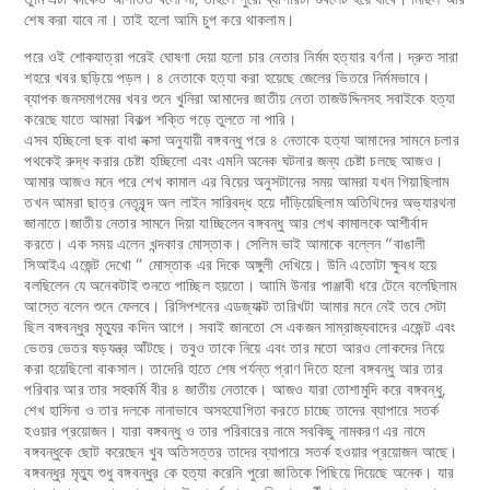
শেষ করা যাবে না। তাই হলো আমি চুপ করে থাকলাম।
পরে ওই শোকযাত্রা পরেই ঘোষণা দেয়া হলো চার নেতার নির্মম হত্যার বর্ণনা। দ্রুত সারা
শহরে খবর ছড়িয়ে পড়ল। ৪ নেতাকে হত্যা করা হয়েছে জেলের ভিতরে নির্মমভাবে।
ব্যাপক জনসমাগমের খবর শুনে খুনিরা আমাদের জাতীয় নেতা তাজউদ্দিনসহ সবাইকে হত্যা
করেছে যাতে আমরা বিকল্প শক্তি গড়ে তুলতে না পারি।
এসব হচ্ছিলো ছক বাধা নক্সা অনুযায়ী বঙ্গবন্ধু পরে ৪ নেতাকে হত্যা আমাদের সামনে চলার
পথকেই রুদ্ধ করার চেষ্টা হচ্ছিলো এবং এমনি অনেক ঘটনার জন্য চেষ্টা চলছে আজও।
আমার আজও মনে পরে শেখ কামাল এর বিয়ের অনুসটানের সময় আমরা যখন গিয়াছিলাম
তখন আমরা ছাত্র নেতৃবৃন্দ অল লাইন সারিবদ্ধ হয়ে দাঁড়িয়েছিলাম অতিথিদের অভ্যারথনা
জানাতে।জাতীয় নেতার সামনে দিয়া যাচ্ছিলেন বঙ্গবন্ধু আর শেখ কামালকে আশীর্বাদ
করতে। এক সময় এলেন খন্দকার মোস্তাক। সেলিম ভাই আমাকে বল্লেন “বাঙালী
সিআইএ এজেন্ট দেখো ” মোস্তাক এর দিকে অঙ্গুলী দেখিয়ে। উনি এতোটা ক্ষুবধ হয়ে
বলছিলেন যে অনেকটাই শুনতে পাচ্ছিল হয়তো। আামি উনার পাঞ্জাবী ধরে টেনে বলেছিলাম
আস্তে বলেন শুনে ফেলবে। রিসিপশনের এডজ্যাক্ট তারিখটা আমার মনে নেই তবে সেটা
ছিল বঙ্গবন্ধুর মৃত্যুর কদিন আগে। সবাই জানতো সে একজন সাম্রাজ্যবাদের এজেন্ট এবং
ভেতর ভেতর ষড়যন্ত্র আঁটছে। তবুও তাকে নিয়ে এবং তার মতো আরও লোকদের নিয়ে
করা হয়েছিলো বাকসাল। তাদেরি হাতে শেষ পর্যন্ত প্রাণ দিতে হলো বঙ্গবন্ধু আর তার
পরিবার আর তার সহকর্মি বীর ৪ জাতীয় নেতাকে। আজও যারা তোশামুদি করে বঙ্গবন্ধু,
শেখ হাসিনা ও তার দলকে নানাভাবে অসহযোগিতা করতে চাচ্ছে তাদের ব্যাপারে সতর্ক
হওয়ার প্রয়োজন। যারা বঙ্গবন্ধু ও তার পরিবারের নামে সবকিছু নামকরণ এর নামে
বঙ্গবন্ধুকে ছোট করেছেন খুব অতিসত্তর তাদের ব্যাপারে সতর্ক হওয়ার প্রয়োজন আছে।
বঙ্গবন্ধুর মৃত্যু শুধু বঙ্গবন্ধুর কে হত্যা করেনি পুরো জাতিকে পিছিয়ে দিয়েছে অনেক। যার