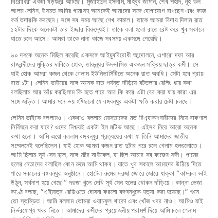
বিরোধিরা একটা ষড়যন্ত্র আঁটছে। মুজাহিদুল ইসলাম, মাহবুব জামান, শেখ শহীদ, নূহ উল
আলম লেনিন, ইসমত কাদির গামাসহ অনেকেই আমাদের সঙ্গে যোগাযোগ রাখছেন এবং কাজ
কর্ম তদারকি করছেন। সঙ্গে সব সময় আছে শেখ কামাল। তাকে আমরা বিদায় দিলাম রাত
১২টার দিকে অনেকটা তার ইচ্ছার বিরুদ্ধেই। তাকে বলা হলো রাতে রেষ্ট করে খুব সকালে
যাতে চলে আসে। আমরা তাকে নানা কাজে সবসময় একসঙ্গে পেয়েছি।
৬০ দশকে অনেক মিছিল করেছি একসঙ্গে আইয়ুববিরোধী আন্দোলনে, এগারো দফা আর
রাজবন্দীদের মুক্তির দাবিতে হোক, তারুন্ন্যর উদভাসিত একজন সক্রিয় ছাত্র কর্মী। সে
যাই হোক আমরা কজন থেকে গেলাম ইউনিভার্সিটিতে অনেক রাত অবধি। সেটা হবে প্রায়
রাত ১টা। লেনিন ভাইয়ের সঙ্গে অনেক রাত পর্যন্ত দাঁড়িয়ে বটতলার রেলিং ধরে কথা
বলছিলাম আর আঁচ করছিলাম কি হতে পারে আর কি করে এটা বের করা যায় কারা এর
সঙ্গে জড়িত। আমার মনে ভয় হছ্ছিলো যে বঙ্গবন্ধুর একটা ক্ষতি করার চেষ্টা চলছে।
লেনিন ভাইকে বললামও। একথাও বললাম মোস্তাকের মত রিএ্যাকশনারীদের নিয়ে বাকশাল
নির্বিঘনে করা যাবে? ওদের নিশ্চয়ই একটা ইল মটিভ আছে। এইসব নিয়ে আরো অনেক
কথা হলো। আমি এয়ো বললাম বঙ্গবন্ধুর প্রত্যয়ের কথা যা তিনি আমাদের জাতীয়
সম্মেলনেই বলেছিলেন। যাই হোক আমরা কজন রাত দুটার পরে চলে গেলাম হলগুলোতে।
আমি ছিলাম সূর্য সেন হলে, সঙ্গে মটর সাইকেল, যা ছিল আমার সব কাজের সঙ্গী। পামের
হলের নেতাদের বলাছিল কোন রুমে আমি থাকব। যাতে খুব সকালে আমাদের উঠিয়ে দিতে
পারে সকালের বঙ্গবন্ধুর অনুষ্ঠানে। হোটেল রুমের দরজা জোরে জোরে ধাক্কা “কামরুল ভাই
উঠুন, সর্বনাশ হয়ে গেছে!” দরজা খুলে দেখি সূর্য সেন হলের খোকন দাঁড়িয়ে। কান্না ভেজা
কণ্ঠে বলছে, “এইমাত্র রেডিওতে ঘোষনা করলো বঙ্গবন্ধুকে হত্যা করা হয়েছে।” শুনে
তো স্তম্ভিত। আমি বললাম তোমরা ওয়াচফুল থাকো এবং খোঁজ খবর নাও। আমিও যাই
নির্ভরযোগ্য খবর নিতে। আমাদের কর্মীদের প্রয়োজনীয় পরামর্শ দিয়ে আমি চলে গেলাম