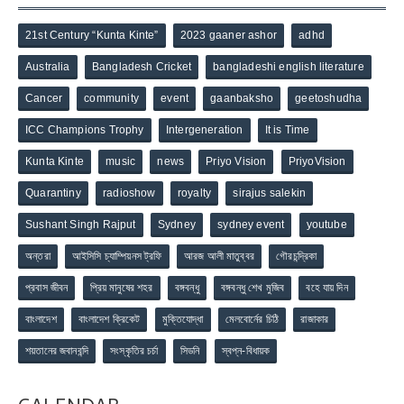
21st Century “Kunta Kinte”
2023 gaaner ashor
adhd
Australia
Bangladesh Cricket
bangladeshi english literature
Cancer
community
event
gaanbaksho
geetoshudha
ICC Champions Trophy
Intergeneration
It is Time
Kunta Kinte
music
news
Priyo Vision
PriyoVision
Quarantiny
radioshow
royalty
sirajus salekin
Sushant Singh Rajput
Sydney
sydney event
youtube
অন্তরা
আইসিসি চ্যাম্পিয়নস ট্রফি
আরজ আলী মাতুব্বর
গৌরচন্দ্রিকা
প্রবাস জীবন
প্রিয় মানুষের শহর
বঙ্গবন্ধু
বঙ্গবন্ধু শেখ মুজিব
বহে যায় দিন
বাংলাদেশ
বাংলাদেশ ক্রিকেট
মুক্তিযোদ্ধা
মেলবোর্নের চিঠি
রাজাকার
শয়তানের জবানবন্দি
সংস্কৃতির চর্চা
সিডনি
স্বপ্ন-বিধায়ক