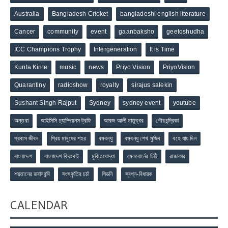
Australia
Bangladesh Cricket
bangladeshi english literature
Cancer
community
event
gaanbaksho
geetoshudha
ICC Champions Trophy
Intergeneration
It is Time
Kunta Kinte
music
news
Priyo Vision
PriyoVision
Quarantiny
radioshow
royalty
sirajus salekin
Sushant Singh Rajput
Sydney
sydney event
youtube
অন্তরা
আইসিসি চ্যাম্পিয়নস ট্রফি
আরজ আলী মাতুব্বর
গৌরচন্দ্রিকা
প্রবাস জীবন
প্রিয় মানুষের শহর
বঙ্গবন্ধু
বঙ্গবন্ধু শেখ মুজিব
বহে যায় দিন
বাংলাদেশ
বাংলাদেশ ক্রিকেট
মুক্তিযোদ্ধা
মেলবোর্নের চিঠি
রাজাকার
শয়তানের জবানবন্দি
সংস্কৃতির চর্চা
সিডনি
স্বপ্ন-বিধায়ক
CALENDAR