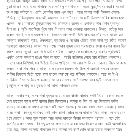
হাতের ছটি আঙ্গুল আমার সাথে তাঁর সখ্যতার প্রথম কারণ। তিনি পরিচিত ছিলেন নমের
বুড়া নামে। আর নমের দাদাকে নিয়ে আমি ছন্দ বানাতাম – নমের বুড়া/গমের গুড়া। আমরা
তখন চার ভাইবোন। ছোট বোনটির বয়স এক বছর। আর আমরা বাকী তিনজন কোলা-
পিঠে। মুক্তিযুদ্ধের শুরুতেই আমাদের বাবা পাটগ্রাম সরকারী ডিসপেনসারির বাসায় চলে
এলেন। কারণ আহত মুক্তিযোদ্ধাদের চিকিৎসার জন্যে এ এলাকায় আর কোন ব্যবস্থা
ছিল না । স্মৃতি হাতড়িয়ে খুঁজে পাই নি নমের দাদা কোথায় থাকতেন। কিন্তু এতটুকু মনে
করতে পারছি বাসায় যতক্ষণ বাবা থাকতেন সারাক্ষণই তিনি থাকতেন তাঁর সাথে ছায়ার মত।
আব্বার ডাক্তারি ব্যাগ, ঔষধপত্র, ব্যান্ডেজ ও সরঞ্জাম গুছিয়ে নমের দাদা সূর্য উঠার অগেই
প্রস্তুত থাকতেন। আব্বা আর নমের দাদার যুদ্ধে যেয়ে স্বজনদের সেবা করবার বাহন ছিল
কালো রঙের হোন্ডা ৯০ সিসি মোটর বাইক । আব্বাকে নেবার জন্যে অবশ্য প্রায়শঃই
একটা খোলা জলপাই রঙের জিপ আসতো। আমি গাড়িটার মোহে ঠায় দাঁড়িয়ে থাকতাম।
নমের দাদা নিমিষেই সব উঠিয়ে দিতেন গাড়িতে। আব্বার ও কি যেন তাড়া। নীরবতা কাজ
করতো বাবা মার মাঝে। আব্বা চলে যেতেন নিরুদ্দেশের উদ্দেশে অজানা সময়ের জন্যে-
গাড়ির পিছনের ছিটে নমের দাদা ছাদের কাঠামো ধরে দাঁড়িয়ে থাকতেন। আর আমি ঐ
গাড়িটার দিকে তাকিয়ে থাকতাম। আম্মার চোখের পানি গলগল করে ছুটে চলতো লাল
টুকটুকে গাল গড়িয়ে। বুঝতাম না আম্মা কাঁদছেন কেন?
আব্বা ফেরার পর, নমের দাদা ব্যস্ত হয়ে যেতেন বাসার বাজার সদাই নিয়ে। কোথা থেকে
যেন দুহাতের ব্যাগ ভর্তি বাজার নিয়ে ফিরতেন। আব্বা ক’দিন পর পর ফিরতেন গভীর
রাতে। আব্বার আগমনে আমরা সবাই জেগে যেতাম। আব্বার সাথে খেতে বসতাম। সাথে
নমের দাদা। কিন্তু আবারও সেই কাক ডাকা ভোরে নমের দাদাকে নিয়ে আব্বা কোথায় যেন
চলে যেতেন। আধা ঘুমে আব্বা আর নমের দাদাকে বিদায় জানাতাম প্রায়শঃ। মনে নেই
কতদিন এমন চলেছে। কিন্তু এখনো মনে ভাসে আব্বা যখন ফিরতেন সারা বাড়ী আলোকিত
হয়ে যেত, আম্মা অস্থির থাকতেন আর আমরা সব ভাই বোন জড়ো হতাম আব্বাকে ঘিরে।