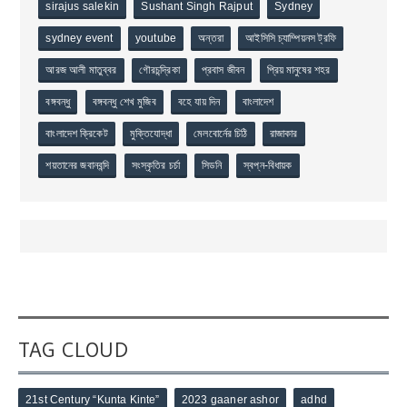
sirajus salekin
Sushant Singh Rajput
Sydney
sydney event
youtube
অন্তরা
আইসিসি চ্যাম্পিয়নস ট্রফি
আরজ আলী মাতুব্বর
গৌরচন্দ্রিকা
প্রবাস জীবন
প্রিয় মানুষের শহর
বঙ্গবন্ধু
বঙ্গবন্ধু শেখ মুজিব
বহে যায় দিন
বাংলাদেশ
বাংলাদেশ ক্রিকেট
মুক্তিযোদ্ধা
মেলবোর্নের চিঠি
রাজাকার
শয়তানের জবানবন্দি
সংস্কৃতির চর্চা
সিডনি
স্বপ্ন-বিধায়ক
TAG CLOUD
21st Century “Kunta Kinte”
2023 gaaner ashor
adhd