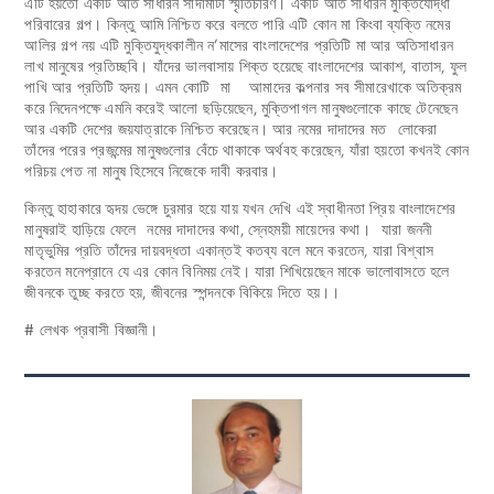
এটি হয়তো একটি অতি সাধারন সাদামাটা স্মৃতিচারণ। একটি অতি সাধারন মুক্তিযোদ্ধা
পরিবারের গল্প। কিন্তু আমি নিশ্চিত করে বলতে পারি এটি কোন মা কিংবা ব্যক্তি নমের
আলির গল্প নয় এটি মুক্তিযুদ্ধকালীন ন’মাসের বাংলাদেশের প্রতিটি মা আর অতিসাধারন
লাখ মানুষের প্রতিচ্ছবি। যাঁদের ভালবাসায় শিক্ত হয়েছে বাংলাদেশের আকাশ, বাতাস, ফুল
পাখি আর প্রতিটি হৃদয়। এমন কোটি মা আমাদের কল্পনার সব সীমারেখাকে অতিক্রম
করে নিদেনপক্ষে এমনি করেই আলো ছড়িয়েছেন, মুক্তিপাগল মানুষগুলোকে কাছে টেনেছেন
আর একটি দেশের জয়যাত্রাকে নিশ্চিত করেছেন। আর নমের দাদাদের মত লোকেরা
তাঁদের পরের প্রজন্মের মানুষগুলোর বেঁচে থাকাকে অর্থবহ করেছেন, যাঁরা হয়তো কখনই কোন
পরিচয় পেত না মানুষ হিসেবে নিজেকে দাবী করবার।
কিন্তু হাহাকারে হৃদয় ভেঙ্গে চুরমার হয়ে যায় যখন দেখি এই স্বাধীনতা প্রিয় বাংলাদেশের
মানুষরাই হাড়িয়ে ফেলে নমের দাদাদের কথা, স্নেহময়ী মায়েদের কথা। যারা জননী
মাতৃভুমির প্রতি তাঁদের দায়বদ্ধতা একান্তই কতব্য বলে মনে করতেন, যারা বিশ্বাস
করতেন মনেপ্রানে যে এর কোন বিনিময় নেই। যারা শিখিয়েছেন মাকে ভালোবাসতে হলে
জীবনকে তুচ্ছ করতে হয়, জীবনের স্পন্দনকে বিকিয়ে দিতে হয়।।
# লেখক প্রবাসী বিজ্ঞানী।