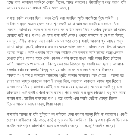
নমের দাদা আমাদের সবাইকে কোলে নিতেন, আদর করতেন। পঁয়তাল্লিশ বছর পরেও তাঁর
আদরের ঘ্রান যেন এখনো শরীরে লেগে আছে।
বাসায় একটা বাংকার ছিল। কখন তৈরি করা হয়েছিল স্মৃতি হাতড়িয়ে খুঁজে পাইনি।।
পাটগ্রাম মুক্ত অঞ্চল হলেও কোন শব্দ হলেই আম্মা আমাদের সবাইকে বাংকারে নিয়ে
যেতেন। আম্মা যে কেমন করে আমাদের সব ভাইবোনদের নিয়ে বাংকারে ঢুকতেন তা আজও
মেলাতে পারি না। কখনও দেখতাম বাসা ভর্তি লোক। গুনতে জানতাম না সে সময় কিন্তু
বড় চুল, দাঁড়ির কাকারা এলে একটা বড় ঘর ভরে যেত। সবাই আব্বার খুব কাছের মানুষ।
আম্মা আব্বা দুজনই তাঁদেরকে মনে হয় অঢেল ভালবাসতেন। তাঁদের সাথে থাকতো অনেক
ধরনের অস্ত্র। আমি একবার সাহস করে কাউকে যেন বললাম আমি তাঁদের অস্ত্রগুলোকে
দেখতে চাই। আমার হাতে কেউ একজন একটা কালো রঙের ভারি অস্ত্র দিতে চাইলেন
আমি আলগাতে পারলাম না। কিন্তু কেন যেন নিজেকে খুব সাহসী মনে হলো। আম্মাকে
বললাম, বোন কে বললাম কিন্তু মনে হয় তাঁরা তেমন সায় দেয়নি আমার বীরত্বের।
কাকারা যখন বাসায় আসতেন আমাদের প্রতি আম্মার মনোযোগ কমে যেতো । আম্মা হয়
রান্না ঘরে ব্যস্ত থাকতেন রকমারি রান্না নিয়ে, নয়তোবা কাকাদের কাপড় ধুয়ে দিতেন
অনেক সময় নিয়ে। কাকারা কেউই বাসা থেকে বের হতেন না। আম্মাকে সবাই বুবু বলে
ডাকতেন। এই শব্দটা এখনো কানে ভাসে। প্রায় সবার নাম ভুলে গিয়েছি। শুধু মনে আছে
সালাম মামা, ইয়াছিন কাকাদের কথা। পরে শুনেছি এরা সবাই গেরিলা যোদ্ধা ছিলেন।
ছিলেন আব্বার কাছের মানুষ, প্রিয় মানুষ।
সাদামাটা আমার মা তাঁর মুক্তিপাগল ভাইদের সেবা করবার জন্যে কিই না করেছেন। একটি
দেশের স্বাধীনতার তাঁর কাছে কতটুকু মুল্যবান ছিল জানি না কিন্তু এখন বুঝি এ ছিল এক
জননীর অবিনশ্বর ভালোবাসা অন্য এক জননীর জন্যে – জন্মভূমি জননীর জন্যে।