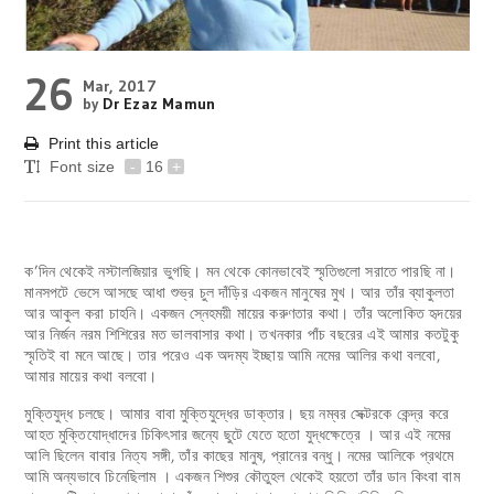
26
Mar, 2017
by
Dr Ezaz Mamun
Print this article
Font size
-
16
+
ক’দিন থেকেই নস্টালজিয়ার ভুগছি। মন থেকে কোনভাবেই স্মৃতিগুলো সরাতে পারছি না।
মানসপটে ভেসে আসছে আধা শুভ্র চুল দাঁড়ির একজন মানুষের মুখ। আর তাঁর ব্যাকুলতা
আর আকুল করা চাহনি। একজন স্নেহময়ী মায়ের করুণতার কথা। তাঁর অলোকিত হৃদয়ের
আর নির্জন নরম শিশিরের মত ভালবাসার কথা। তখনকার পাঁচ বছরের এই আমার কতটুকু
স্মৃতিই বা মনে আছে। তার পরেও এক অদম্য ইচ্ছায় আমি নমের আলির কথা বলবো,
আমার মায়ের কথা বলবো।
মুক্তিযুদ্ধ চলছে। আমার বাবা মুক্তিযুদ্ধের ডাক্তার। ছয় নম্বর সেক্টরকে কেন্দ্র করে
আহত মুক্তিযোদ্ধাদের চিকিৎসার জন্যে ছুটে যেতে হতো যুদ্ধক্ষেত্রে । আর এই নমের
আলি ছিলেন বাবার নিত্য সঙ্গী, তাঁর কাছের মানুষ, প্রানের বন্ধু। নমের আলিকে প্রথমে
আমি অন্যভাবে চিনেছিলাম । একজন শিশুর কৌতুহল থেকেই হয়তো তাঁর ডান কিংবা বাম