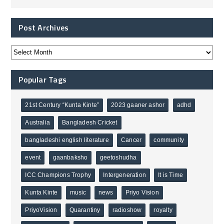
Post Archives
Popular Tags
21st Century “Kunta Kinte”
2023 gaaner ashor
adhd
Australia
Bangladesh Cricket
bangladeshi english literature
Cancer
community
event
gaanbaksho
geetoshudha
ICC Champions Trophy
Intergeneration
It is Time
Kunta Kinte
music
news
Priyo Vision
PriyoVision
Quarantiny
radioshow
royalty