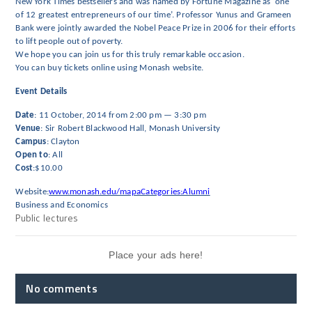
New York Times bestsellers and was named by Fortune Magazine as ‘one
of 12 greatest entrepreneurs of our time’. Professor Yunus and Grameen
Bank were jointly awarded the Nobel Peace Prize in 2006 for their efforts
to lift people out of poverty.
We hope you can join us for this truly remarkable occasion.
You can buy tickets online using Monash website.
Event Details
Date
: 11 October, 2014 from 2:00 pm — 3:30 pm
Venue
: Sir Robert Blackwood Hall, Monash University
Campus
: Clayton
Open to
: All
Cost
:$10.00
Website:
www.monash.edu/mapaCategories:Alumni
Business and Economics
Public lectures
Place your ads here!
No comments