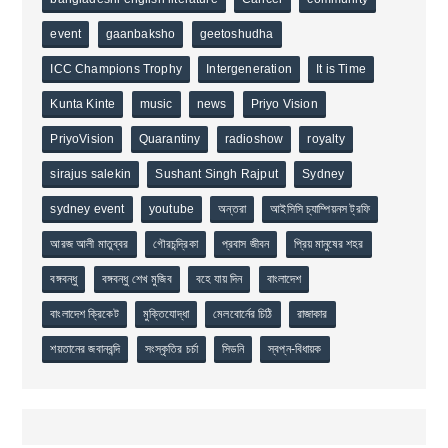
event
gaanbaksho
geetoshudha
ICC Champions Trophy
Intergeneration
It is Time
Kunta Kinte
music
news
Priyo Vision
PriyoVision
Quarantiny
radioshow
royalty
sirajus salekin
Sushant Singh Rajput
Sydney
sydney event
youtube
অন্তরা
আইসিসি চ্যাম্পিয়নস ট্রফি
আরজ আলী মাতুব্বর
গৌরচন্দ্রিকা
প্রবাস জীবন
প্রিয় মানুষের শহর
বঙ্গবন্ধু
বঙ্গবন্ধু শেখ মুজিব
বহে যায় দিন
বাংলাদেশ
বাংলাদেশ ক্রিকেট
মুক্তিযোদ্ধা
মেলবোর্নের চিঠি
রাজাকার
শয়তানের জবানবন্দি
সংস্কৃতির চর্চা
সিডনি
স্বপ্ন-বিধায়ক