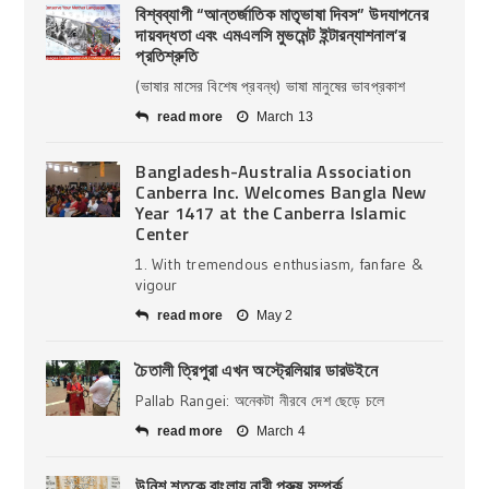
বিশ্বব্যাপী “আন্তর্জাতিক মাতৃভাষা দিবস” উদযাপনের
দায়বদ্ধতা এবং এমএলসি মুভমেন্ট ইন্টারন্যাশনাল’র
প্রতিশ্রুতি
(ভাষার মাসের বিশেষ প্রবন্ধ) ভাষা মানুষের ভাবপ্রকাশ
read more
March 13
Bangladesh-Australia Association
Canberra Inc. Welcomes Bangla New
Year 1417 at the Canberra Islamic
Center
1. With tremendous enthusiasm, fanfare &
vigour
read more
May 2
চৈতালী ত্রিপুরা এখন অস্ট্রেলিয়ার ডারউইনে
Pallab Rangei: অনেকটা নীরবে দেশ ছেড়ে চলে
read more
March 4
উনিশ শতকে বাংলায় নারী পুরুষ সম্পর্ক