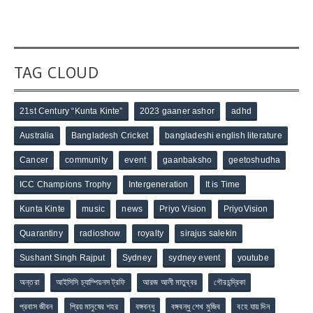
TAG CLOUD
21st Century “Kunta Kinte”
2023 gaaner ashor
adhd
Australia
Bangladesh Cricket
bangladeshi english literature
Cancer
community
event
gaanbaksho
geetoshudha
ICC Champions Trophy
Intergeneration
It is Time
Kunta Kinte
music
news
Priyo Vision
PriyoVision
Quarantiny
radioshow
royalty
sirajus salekin
Sushant Singh Rajput
Sydney
sydney event
youtube
অন্তরা
আইসিসি চ্যাম্পিয়নস ট্রফি
আরজ আলী মাতুব্বর
গৌরচন্দ্রিকা
প্রবাস জীবন
প্রিয় মানুষের শহর
বঙ্গবন্ধু
বঙ্গবন্ধু শেখ মুজিব
বহে যায় দিন