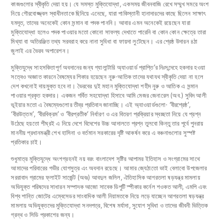
কাজগুলোর স্বীকৃতি দেয়া হয়। যে সমস্ত মুক্তিযোদ্ধা, একসময় জীবনবাজি রেখে সম্মুখ সমরে অংশ
নিয়ে গৌরবোজ্জ্বল স্বাধীনতাকে ছিনিয়ে এনেছে, যারা পাকিস্তানী হানাদারদের কাছে ছিলেন সাক্ষাৎ
যমদূত, তাদের অনেকেই কোন সন্মান বা পদক পাননি। আবার এমন অনেকেই রয়েছেন যারা
মুক্তিযোদ্ধা হলেও পদক পাওয়ার মতো কোনো সাফল্য দেখাতে পারেনি বা কোন কোন ক্ষেত্রে তারা
মিথ্যা বা অতিরঞ্জিত তথ্য সরবরাহ করে নানা সুবিধা বা ফায়দা লুটেছেন। এর শ্রেষ্ঠ উদারন ৪ঠা
জুলাই এর ভৈরব অপারেশন।
মুক্তিযুদ্ধে সাহসকিতাপূর্ণ অবদানের জন্য গ্যালান্টারি অ্যাওয়ার্ড প্রাপ্তি’র নিঃসন্দেহে হকদার হওয়া
সত্বেও অজ্ঞাত কারনে বৈষম্যের শিকার হয়েছেন নুরু-আতিক তাদের যথাযথ স্বীকৃতি দেয়া না হলে
দেশ কখনোই দায়মুক্ত হবে না। ভৈরবের দুই মহান মুক্তিযোদ্ধা শহীদ নুরু ও আতিক এ সন্মান
পাওয়ার প্রকৃত হকদার। একজন গর্বিত সহযোদ্ধা হিসাবে আমি মেজর জেনারেল (অব.) সুবিদ আলী
ভূইয়ার মতো এ বৈষম্যেগুলোর তীব্র প্রতিবাদ জানাচ্ছি। এই অ্যাওয়ার্ডগুলো- ‘বীরশ্রেষ্ঠ’,
‘বীরউত্তম’, ‘বীরবিক্রম’ ও ‘বীরপ্রতীক’ নির্ধারণ ও এর বিতরণ প্রক্রিয়ার স্বচ্ছতা নিয়ে যে প্রশ্ন
উঠেছে হয়তো শীঘ্রই এ নিয়ে দেশে বিদেশের উচ্চ আদালতে প্রশ্ন তুলবো কিন্তু তার পূর্বে পুনরায়
মাননীয় প্রধানমন্ত্রী শেখ হাসিনা ও বর্তমান সরকারের দৃষ্টি আকর্ষন করে এ বঞ্চনাগুলোর সুস্পষ্ট
প্রতিকার চাই।
শুধুমাত্র মুক্তিযুদ্ধে অংশগ্রহনই নয় বরং বাংলাদেশ সৃষ্টির আপামর ইতিহাস ও সংগ্রামের সাথে
আমাদের পরিবারের গভীর যোগসুত্র এং অবদান রয়েছে। আমার জ্যেঠাতো ভাই বেলাবো উপজেলার
সররাবাদ গ্রামের ফ্লাইট সার্জেন্ট (অবঃ) আবদুল জলিল, ঐতিহাসিক আগরতলা ষড়যন্ত্র মামলায়
অভিযুক্ত পরিষদের সাধারন সম্পাদক আজো সাবেক ডিপুটি স্পীকার কর্নেল শওকত আলী, এমপি এবং
বিশ্ব শান্তি জোটের এম্বেসেডর সাংবাদিক আলী নিয়ামতকে নিয়ে লড়ে যাচ্ছেন আগরতলা ষড়যন্ত্র
মামলায় অভিযুক্তদের মুক্তিযোদ্ধা সনদপত্র, বিশেষ মর্যাদা, সুযোগ সুবিধা ও তাদের জীবনী ভিত্তিক
গ্রন্থ ও সিডি প্রকাশের জন্য।