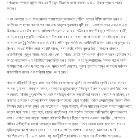
বঞ্চিতদের পদককে ভূষিত করে একটি নতুন ইতিহাস রচনা করবেন এবং এ বিষয়ে প্রজ্ঞার পরিচয়
দিবেন।
৩ নং সেক্টরের ৩ নং সাব সেক্টরে নারায়ণপুর মুক্তাঞ্চলে গেরিলা যুদ্ধের বিশিষ্ট সংগঠক নুরুর ও
আতিকের শাহাদাত বরণের পর চরম এক নেতৃত্ব শূন্যতার সৃষ্টি হয় । সেখানে তখন এফএফ এবং
বিএলএফ এর যৌথ কমান্ড প্রতিষ্ঠার উদ্যোগ নেয়া হয়- গঠিত হয় সর্বদলীয় যুদ্ধ পরিচালনা কমিটি,
আমাকে ছাত্র ফ্রন্টের সংগঠক মনোনীত করা হয়। সে তরুণ বয়সে ও এ বিশাল দায়িত্বের বোঝা
আমাকে এতটুকু বিচলিত করতে পারেনি। শহীদ নুরু-আতিকের আশীর্বাদই ছিলো আমার অনুপ্রেরণার
উৎস। আওয়ামীলীগ নেতা সার্জেন্ট কাদের, নসা কাজী, ফকির সুরুজ মিয়া, আবদুল হান্নান,
ওয়ালীউল্লা প্রমুখ আমার সাথে যোগ দেন। আমার জ্যেঠা ন্যাপ নেতা পন্ডিত আবদুস ছোবহান সহ
আরো কয়েকজন ওই কমিটিতে অন্তর্ভূক্ত হন। কর্ণেল (অব:) নুরুজ্জামানের শিক্ষক গয়েস আলী
মাস্টার থানা এফএফ কমান্ডার এবং সাদত আলী মেক্তার, নুরুল ইসলাম প্রমুখ আমাদের সর্বাত্মক
সহযোগিতা করেন এবং সক্রিয় যুদ্ধে অংশ নেন।
প্রয়াত রাষ্ট্রপতি জিল্লুর রহমানের পরিবারের সদস্য ছাত্রলীগের তৎকালীন কেন্দ্রীয় নেতা ফসয়ল
আলম, যুবনেতা আক্কাস আলম, যোদ্ধাহত মুক্তিযোদ্ধা সিরাজুল ইসলাম ওরফে দুলা মিয়া সহ
অনেকেই আমার যুদ্ধকালীন সাংগঠনিক দায়িত্ব পালনে সহযোগিতা করেন। স্নেহাম্পদ সাদেক, সে
সময়ের এক তরুন যোদ্ধা (সমসাময়িক-বাংলাদেশের শ্রেষ্ঠ স্খানীয় পরিষদ চেয়ারম্যান) ছিলো জীবন
বিসর্জন দেয়ার জন্য উন্মুখ এক সহযোদ্ধা। সুদূর প্রবাসে, জীবন সায়াহ্নে অনেক সহযোদ্ধার কথাই
আজো মনে পড়ে। মনে পড়ে, তাদের সাহসিকতা এবং সর্বোচ্চ ত্যাগের অবিস্মরণীয় দৃষ্টান্তগুলোর
কথা। এখানে বলা বাহুল্য প্রয়াত রাষ্ট্রপতি জিল্লুর ছিলেন আমার একজন আত্নীয়…আমাদের
পরিবার ঐতিহাসিক ভাবেই বঙ্গবন্ধুর রাজনীতির সাথে যুক্ত। তবে একথা হলফ করে বলা যায় যে
মুক্তিযুদ্ধে অংশ নেয়ার সুবাধে ’৭১ থেকে এ পর্যন্ত দেশকে দেয়া ছাড়া আমাদের কোনই
প্রাপ্তিযোগ নেই…এবং আজো শুধু এতটুকুই প্রত্যাশা যেন আমাদের জীবদ্দশায় অন্ততঃ এ