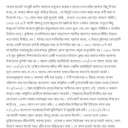
আমার বড়ভাই সার্জেন্ট জলিল আমাকে অনুরোধ করেছেন তাদের এসব দাবির স্বপক্ষে কিছু লিখার
জন্য, যা আমার কষ্টকে শুধুই বাড়িয়ে দিয়েছে…তা কিছুটা হলেও লাঘব করার জন্য ক’টি কথা না
লিখলেই নয়। ’৭১ থেকে আজ অব্দি যুদ্ধেই আছি…কখনো এর থেকে বের হয়ে আসতে পারিনি।
১৯৭৫ এর ১৫ই আগষ্ট বঙ্গবন্ধু হত্যাকান্ডের পর অক্টোবর মাসে একজন মেজরের নেতৃত্ব কিছু
উচ্ছৃংখল সৈনিক আমাকে কুমিল্লা ঠাকুরপাড়ার বাসা থেকে তুলে নেয় এবং প্রচন্ড শারীরিক ও মানষিক
নির্যাতন করে। কুমিল্লা সেনানিবাসের দ্রুত হস্তক্ষেপে স্থানীয় প্রশাসন আমাকে জীবিত উদ্ধার
করে বাসায় ফিরিয়ে দেন। ঘটনার সাথে সংশ্লিষ্টরা ক্ষমা প্রার্থনা করেন, এ বিষয়ে কুমিল্লা কোতয়ালী
থানায় একটি সাধারন ডাইরী নথিভুক্ত করে তা নিস্পত্তি করা হয়। ১৯৮১ সালের ১৮ই মার্চ
সাপ্তাহিক সমাজকন্ঠের ঘোষনাপত্র কুমিল্লা জেলা প্রশাসন কতৃক অনুমোদিত হয়। ১৯৮৮ সালের
৮ই জুন কুমিল্লা শিক্ষাবোর্ডের সাথে একটি সংঘাতের ঘটনাকে কেন্দ্র করে আমার সর্বস্ব প্রকাশ্য
দিবালোকে লুটপাট করা হয়। প্রথম শ্রেনীর ম্যাজিষ্ট্রট আদালতে ১৩৩/৮৮নং মামলা দায়ের করা
হয়। ১৯/৩/৮৯ ইং তারিখে মামলার কথিত বাদী প্রথম শ্রেনীর ম্যাজিষ্ট্রট আদালতে হলফনামা
মূলে ঘোষনা করে যে সে এ ধরনের কোন মামলা আমার বিরুদ্ধে কখনোই দায়েরই করেনি।
ষড়যনন্ত্রমূলক তাকে এ মামলায় বাদী করা হয়েছে। ক’টি সংবাদপত্র এ বিষয়ে মনগড়া সংবাদ
পরিবেশন করে যার বিরুদ্ধে বাংলাদেশ প্রেস কাউন্সিল একটি যুগান্তকারী রায় প্রদান করেন (মামলা
নং ৬/১৯৮৮)। প্রেস কাউন্সিলের রায়ের বিরুদ্ধে আপীলের কোন সুযোগ নেই, তারপর ও অজ্ঞাত
কারনে প্রেস কাউন্সিল রায়টিকে কার্যকর করতে পারেননি। স্বৈরাচার বিরোধী লিখনীর জের ধরে
জেনারেল এরশাদ সরকার সমাজকন্ঠ বন্ধ করে দেয়। হাইকোর্টে আবেদন করলে সরকারের উপর রুল
জারি হয়…১৯৯২ সালে দেশ ত্যাগ করি। এ রাজনৈতিক নিপীড়নের দীর্ঘ ইতিহাস বর্ননা করে
৮/১১/৯৭ বাংলাদেশ সরকারের নিকট জুডিশিয়াল ইনকুয়েরী দাবি করি। ১৭/১১/৯৭ইং এ
আবেদনটি সরকার গ্রহন করেছে কিন্তু আজো এর জবাব মিলেনি। এগুলো হলো একজন
মুক্তিযোদ্ধার জীবনলিপি, প্রাপ্য সন্মান…তারপর ও কলম সৈনিকেরা সাথ ছেড়ে যায়নি কখনো, দেশে
বিদেশে আমার পার্শ্বে শক্ত খুটির মতো দাড়িয়েছেন তারা। সে কলম যুদ্ধই আজো বেচে থাকার