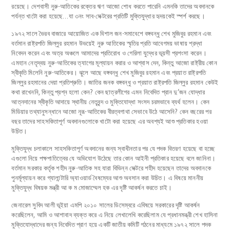
রয়েছে। দেশবাসী নুরু-আতিকের রক্তের ঋণ আজো শোধ করতে পারেনি এমনকি তাদের অবদানকে
পর্যন্ত খাটো করা হয়েছে…যা ৩নং সাব-সেক্টরের প্রতিটি মুক্তিযুদ্ধার হৃদয়কেই স্পর্শ করছে।
১৯৭২ সালে ভৈরব বাজারে আয়োজিত এক বিশাল জন-সমাবেশে বঙ্গবন্ধু শেখ মুজিবুর রহমান এবং
বর্তমান রাষ্ট্রপতি জিল্লুর রহমান উভয়েই নুরু আতিকের স্মৃতির প্রতি আবেগময় ভাষায় শ্রদ্ধা
নিবেদন করেন এবং অত্র অঞ্চলে আমাদের প্রতিরোধ ও গেরিলা যুদ্ধের ভূয়সী প্রশংসা করেন।
এমহান নেতৃদ্বয় নুরু-আতিকের ত্যাগের মূল্যায়ন করার ও আশ্বাস দেন, কিন্তু আজো রাষ্ট্রীয় কোন
স্বীকৃতি মিলেনি নুরু-আতিকের। ঝুলে আছে বঙ্গবন্ধু শেখ মুজিবুর রহমান এবং প্রয়াত রাষ্ট্রপতি
জিল্লুর রহমানের দেয়া প্রতিশ্রুতি। জাতির জনক বঙ্গবন্ধু ও প্রয়াত রাষ্ট্রপতি জিল্লুর রহমান কেউই
কথা রাখেননি, কিন্তু প্রশ্ন হলো কেন? কেন ছাত্রলীগের এমন নিবেদিত প্রান দু’জন যোদ্ধার
আত্নদানের স্বীকৃতি আদায়ে স্থানীয় নেতৃবৃন্দ ও মুক্তিযোদ্ধা সংসদ চরমভাবে ব্যর্থ হলেন। কেন
মিডিয়ার তথ্যানুসন্ধানে আজো নূরূ-আতিকের বীরত্বগাথা সেভাবে উঠে আসেনি? কেন বছরের পর
বছর তাদের সাহসকিতাপূর্ণ অবদানগুলোকে খাটো করা হয়েছে এর অবশ্যই আশু প্রতিকার হওয়া
উচিত।
মুক্তিযুদ্ধ চলাকালে সাহসকিতাপূর্ণ অবদানের জন্য স্বাধীনতার পর যে পদক বিতরণ হয়েছে বা হচ্ছে
এগুলো নিয়ে পক্ষপাতিত্বের যে অভিযোগ উঠেছে তার কোন আইনী প্রতিকার হয়েছে বলে জানিনা।
বর্তমান সরকার কর্তৃক শহীদ নুরু-আতিক সহ যারা বিভিন্ন সেক্টরে শহীদ হয়েছেন তাদের অবদানকে
পুনর্মূল্যায়ন করে গ্যালান্টারি অ্যাওয়ার্ড বৈষম্যের আশু অবসান করা উচিত। এ বিষয়ে মাননীয়
মুক্তিযুদ্ধ বিষয়ক মন্ত্রী আ ক ম মোজাম্মেল হক এর দৃষ্টি আকর্ষন করতে চাই।
জেনারেল সুবিদ আলী ভূইয়া এমপি ২০১০ সালের ডিসেম্বরে এবিষয়ে সরকারের দৃষ্টি আকর্ষন
করেছিলেন, আমি ও আশাবাদ ব্যক্ত করে এ নিয়ে লেখালেখি করেছিলাম যে প্রধানমন্ত্রী শেখ হাসিনা
মুক্তিযোদ্ধাদের জন্য নিবেদিত প্রাণ হয়ে একটি জাতীয় কমিটি গঠনের মাধ্যমে ১৯৭২ সালে পদক