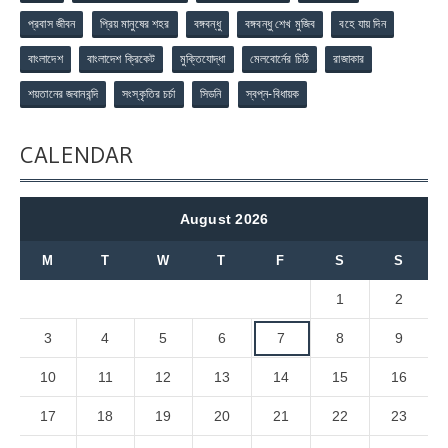
প্রবাস জীবন
প্রিয় মানুষের শহর
বঙ্গবন্ধু
বঙ্গবন্ধু শেখ মুজিব
বহে যায় দিন
বাংলাদেশ
বাংলাদেশ ক্রিকেট
মুক্তিযোদ্ধা
মেলবোর্নের চিঠি
রাজাকার
শয়তানের জবানবন্দি
সংস্কৃতির চর্চা
সিডনি
স্বপ্ন-বিধায়ক
CALENDAR
August 2026
M
T
W
T
F
S
S
1
2
3
4
5
6
7
8
9
10
11
12
13
14
15
16
17
18
19
20
21
22
23