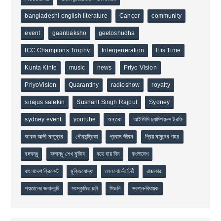
bangladeshi english literature
Cancer
community
event
gaanbaksho
geetoshudha
ICC Champions Trophy
Intergeneration
It is Time
Kunta Kinte
music
news
Priyo Vision
PriyoVision
Quarantiny
radioshow
royalty
sirajus salekin
Sushant Singh Rajput
Sydney
sydney event
youtube
অন্তরা
আইসিসি চ্যাম্পিয়নস ট্রফি
আরজ আলী মাতুব্বর
গৌরচন্দ্রিকা
প্রবাস জীবন
প্রিয় মানুষের শহর
বঙ্গবন্ধু
বঙ্গবন্ধু শেখ মুজিব
বহে যায় দিন
বাংলাদেশ
বাংলাদেশ ক্রিকেট
মুক্তিযোদ্ধা
মেলবোর্নের চিঠি
রাজাকার
শয়তানের জবানবন্দি
সংস্কৃতির চর্চা
সিডনি
স্বপ্ন-বিধায়ক