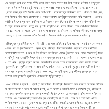
দৌলতকান্দি হয়ে যখন ভৈরব পৌঁছি তখন বিমান থেকে মেশিনগান দিয়ে সেনারা অবিরাম গুলি ছুড়ছে।
সবাই এদিক সেদিক ছুটাছুটি করছে, মানুষ পালাচ্ছে, আমরা ও তখন নিরাপদ আশ্রয়ের সন্ধানে ।
পুরাতন ব্রহ্মপুত্র নদীর কিনার ঘেষে ছুটে এলাম পরিত্যক্ত দুটি রাইফেল নিয়ে। শত শত নারী পুরুষ,
শিশু কিশোর নদীর পাড়ে অপেক্ষমান। লোক পারাপারে অস্বীকৃতি জানাচ্ছে মাঝি-মাল্লারা । নৌকায়
লাফিয়ে উঠলেন নুরু এবং সবাইকে তাতে উঠতে আদেশ দিলেন। বিশাল বড় এক পন্যবাহী নৌকার
নিয়ন্ত্রণ নিলাম আমরা, কিন্তু বল প্রয়োগ ছাড়াই শেষ পর্যন্ত মাঝিরা লোক পারাপারে আমাদের
সহায়তা করলো । আমরা চলে যাবার পর পাকসেনাদের মেশিন গানের গুলিতে নদীপাড়ে লাশের স্তুপ
পড়েছিলো। ওরা রক্তগঙ্গা বইয়ে দিয়েছিলো ভৈরবের পশ্চিমে পুরাতন ব্রহ্মপুত্র নদীতে।
মুক্তিযুদ্ধে নুরুর বিভিন্ন দু:সাহসী অভিযানের খবর চারিদিকে ছড়িয়ে পড়লো। স্বাধীন বাংলা বেতার
থেকেও তা সম্প্রচারিত হলো। নুরুর যুদ্ধে দায়িত্ব পালনের সরকারী প্রত্যায়ন পত্রটি দীর্ঘদিন
আমার কাছে ছিলো । আর তা লিখেছিলেন তদানিন্তন মেজর (বর্তমানে অব: মেজর জেনারেল) মঈন
এ চৌধুরী, নুরু তৎকালীন ভৈরব থানার ওসি কুতুবুর রহমান এবং কর্ণেল (অব:) নুরুজ্জামানকে ও ভারত
পৌঁছে দেন। কুতুবুর রহমান সাহেব ভৈরববাজারে ব্যাংক লুটের সমস্ত টাকা-পয়সা অসীম সাহসী
নুরুকে নিয়েই স্বাধীন বাংলা সরকারের নিকট পৌঁছে দেন। দু:সাহসী কুতুবুর রহমান ওসি ও ছিলেন
সে সময়ে একজন কিংবদন্তী নায়ক। সকল সহযোদ্ধারাই একবাক্যে স্বীকার করবেন যে, নূরু
ছিলেন চরম দূঃসাহসী, তুলনাহীন একজন বীর মুক্তিযোদ্ধা।
১৯৭১ সালের ৪ জুলাই… প্রকাশ্য দিবালোকে পাক বাহিনী পরিবেষ্টিত ভৈরব বাজারে আক্রমণ চালিয়ে
দালাল শিরোমনি মমতাজ পাগলাকে হত্যা, ও সে আড্ডায় তরকারীওয়ালার ছদ্মবেশে নুরু, আতিক ও
মোহনের অতর্কিত আত্নঘাতি মিশনে পাক বাহিনী প্রথমে পালাতে শুরু করে। ঘটনাস্থলে শহীদ হন
আতিক এবং মারাত্মক আহত অবস্খায় নুরু পাকবাহিনীর কাছে ধরা পড়েন আর ঘটনাস্থল থেকে
পালিয়ে আসে মোহন। নুরুকে আহতাবস্থায় ধরে নিয়ে বর্বরোচিত ভাবে গুলি করে হত্যা করে পাক
সেনারা। সে ধৃতাবস্থায় দূর্লভ মুহুর্তের একটি ছবি সে ঘটনা প্রবাহের এখনো নিরব সাক্ষী হয়ে