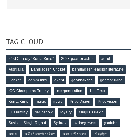
TAG CLOUD
21st Century “Kunta Kinte”
2023 gaaner ashor
adhd
Australia
Bangladesh Cricket
bangladeshi english literature
Cancer
community
event
gaanbaksho
geetoshudha
ICC Champions Trophy
Intergeneration
It is Time
Kunta Kinte
music
news
Priyo Vision
PriyoVision
Quarantiny
radioshow
royalty
sirajus salekin
Sushant Singh Rajput
Sydney
sydney event
youtube
অন্তরা
আইসিসি চ্যাম্পিয়নস ট্রফি
আরজ আলী মাতুব্বর
গৌরচন্দ্রিকা