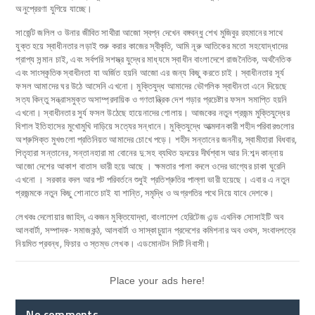
অনুপ্রেরণা যুগিয়ে যাচ্ছে।
সার্জেন্ট জলিল ও উনার জীবিত সাথীরা আজো স্বপ্ন দেখেন বঙ্গবন্ধু শেখ মুজিবুর রহমানের সাথে
যুক্ত হয়ে স্বাধীনতার লড়াই শুরু করার কাজের স্বীকৃতি, আমি নূরু আতিকের মতো সহযোদ্ধাদের
প্রাপ্য সন্মান চাই, এবং সর্বপরি সশস্ত্র যুদ্ধের মাধ্যমে স্বাধীন বাংলাদেশে রাজনৈতিক, অর্থনৈতিক
এবং সাংস্কৃতিক স্বাধীনতা যা অর্জিত হয়নি আজো এর জন্য কিছু করতে চাই। স্বাধীনতার সূর্য
ফসল আমাদের ঘর উঠে আসেনি এখনো। মুক্তিযুদ্ধ আমাদের ভৌগলিক স্বাধীনতা এনে দিয়েছে
সত্য কিন্তু সন্ত্রাসমুক্ত অসাম্প্রদায়িক ও গণতান্ত্রিক দেশ গড়ার প্রচেষ্টার ফসল সমাপ্তি হয়নি
এখনো। স্বাধীনতার সুর্য ফসল উঠেছে হায়েনাদের গোলায়। আজকের নতুন প্রজন্ম মুক্তিযুদ্ধের
বিশাল ইতিহাসের মুখোমুখি দাড়িয়ে সত্যের সন্ধানে। মুক্তিযুদ্ধে আত্মদানকারী শহীদ পরিবারগুলোর
অশ্রুসিক্ত মুখগুলো প্রতিনিয়ত আমাদের চোখে পড়ে। শহীদ সন্তানের জননীর, স্বামীহারা বিধবার,
পিতৃহারা সন্তানের, সন্তানহারা মা বোনের দু:সহ ব্যথিত হৃদয়ের দীর্ঘশ্বাস আর নি:শব্দ কান্নায়
আজো দেশের আকাশ বাতাস ভারী হয়ে আছে । ক্ষমতার পালা বদলে ওদের ভাগ্যের চাকা ঘুরেনি
এখনো । সরকার বদল আর পট পরিবর্তনে শুধুই প্রতিশ্রুতির পাল্লা ভারী হয়েছে। এবার এ নতুন
প্রজন্মকে নতুন কিছু শোনাতে চাই যা শান্তি, সমৃদ্ধি ও অগ্রগতির পথে নিয়ে যাবে দেশকে।
লেখকঃ দেলোয়ার জাহিদ, একজন মুক্তিযোদ্ধা, বাংলাদেশ হেরিটেজ এন্ড এথনিক সোসাইটি অব
আলবার্টা, সম্পাদক- সমাজকন্ঠ, আলবার্টা ও সাস্কাচুয়ান প্রদেশের কমিশনার অব ওথস, সংবাদপত্রে
নিয়মিত প্রবন্ধ, ফিচার ও স্তম্ভ লেখক। এডমোনটন সিটি নিবাসী।
Place your ads here!
No comments