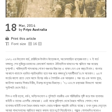
18
Mar, 2014
by
Priyo Australia
Print this article
Font size
-
16
+
১৯৭১ এর উত্তাল মার্চ, চারিদিকে টানটান উত্তেজনা, আবেগতাড়িত ছাত্রজনতা। ৭ ই মার্চ
বঙ্গবন্ধু শেখ মুজিবুর রহমানের রেসকোর্স ময়দানে ঐতিহাসিক ভাষনের পর পাল্টাতে শুরু করেছে
দৃশ্যপট। পাকিস্তানী শাসকদের শোষণ-বঞ্চনার বিরুদ্ধে এ ভাষন যেন এক বজ্র নিনাদ। বাংলার
আকাশে-বাতাসে ধ্বনিত-প্রতিধ্বনিত হতে শুরু করে বঙ্গবন্ধু’র স্বাধীীনতা’র সে আহবান। ২৫শে
মার্চের কালো রাতে নেমে আসে হিংস্র বর্বর ও পৈশাচিক এক আক্রমন। শুরু হয় এক অসম যুদ্ধ,
জাতিগত বঞ্চনার শিকার নিরীহ, নিরস্র মানুষের বিরুদ্ধে। ’৭১-এর সে রক্তঝরা দিনগুলো আজো
স্মৃতিপটে ভেসে উঠে।
শিশু ও নারী হত্যা, ধর্ষন, অগ্নিসংযোগ ও লুটপাটে নারকীয় এক পরিস্থিতির সৃষ্টি করে পাক হানাদার
বাহিনী ও তাদের এদেশীয় দোষরেরা। এরই মাঝে কুমিল্লা থেকে ভৈরবে পালিয়ে গেলাম।পাক
হানাদার বাহিনী তখন ভৈরব বাজার দখলে নেয়ার সর্বাত্মক প্রচেষ্টা চালিয়ে যাচ্ছে। তখন নুরুর নেতৃত্বে
আমরা পাকসেনাদের প্রতিহত করতে বল্লম হাতে ছুটে গিয়েছিলাম। প্রচন্ড গোলাগুলির মধ্যেও