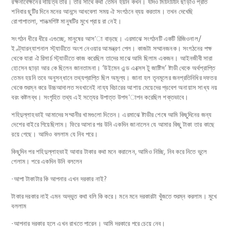
রক্ষনাবেক্ষনের দায়িত্ব তার। তার সাথে কথা তেমন হয়নি কখন। যদিও মিটিংটিটিং ছাড়াও প্রতি
শনিবার ছুটির দিনে মনের আনন্দে আধবেলা সময় ঐ সংগঠনে ব্যয় করতাম। তখন দেখেছি
রোগাপাতলা, শানত্মশিষ্ট মানুষটির মুখে প্রায় রা নেই।
সংগঠন ধীরে ধীরে এগুচ্ছে, মানুষের আস’া বাড়ছে। এরমাঝে সংগঠনটি একটি রিজিওনাল/
ইণ্ট্যারন্যাশনাল স্ট্যাডীতে অংশ নেওয়ার আমন্ত্রণ পেল। কাজটা সম্মানজনক। সংগঠনের পক্ষ
থেকে যারা ঐ রিসার্চ স্ট্যাডীতে কাজ করেছিল তাদের মাঝে আমি ছিলাম একজন। আইনজীবী সারা
হোসেন ছাড়া আর কে ছিলেন জানতামনা। ‘উইমেন এন্ড এক্সেস টু জাষ্টিস’ ষ্টাডী থেকে অর্থপ্রাপ্তি
তেমন হয়নি তবে অনুসন্ধানে তথ্যপ্রাপ্তি ছিল অমূল্য। জানা হল তৃনমূলের জনপ্রতিনিধির দফতর
থেকে শুরম্ন করে উচ্চআদালত সবখানেই নায্য বিচারের আশায় মেয়েদের প্রবেশ অনায়াস সাধ্য নয়
বরং কষ্টলব্ধ। সংগৃহিত তথ্য এই সত্যের উপাত্ত উপস’াপন করেছিল শক্তভাবে।
শহিদুল্লাহভাই আমাদের সম্মানীর খামগুলো দিতেন। এরমাঝে ষ্টাডীর শেষে আমি কিছুদিনের জন্য
দেশের বাইরে গিয়েছিলাম। ফিরে আসার পর উনি একদিন জানালেন যে আমার কিছু টাকা তার কাছে
রয়ে গেছে। আমিও বললাম যে নিব পরে।
কিছুদিন পর শহিদুল্লাহভাই আবার টাকার কথা মনে করালেন, আমিও নিচ্ছি, নিব করে নিতে ভুলে
গেলাম। পরে একদিন উনি বললেন
-আপা টাকাটার কি আপনার এখন দরকার নাই?
টাকার দরকার নাই এমন অদ্ভুত কথা বলি কি করে। মনে মনে দরকারটা খুঁজতে শুরম্ন করলাম। মুখে
বললাম
-আপনার দরকার হলে এখন রাখতে পারেন। আমি দরকারে পরে চেয়ে নেব।