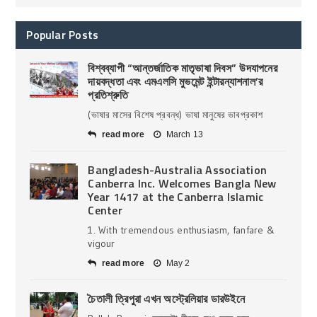
Popular Posts
বিশ্বব্যাপী “আন্তর্জাতিক মাতৃভাষা দিবস” উদযাপনের
দায়বদ্ধতা এবং এমএলসি মুভমেন্ট ইন্টারন্যাশনাল’র
প্রতিশ্রুতি
(ভাষার মাসের বিশেষ প্রবন্ধ) ভাষা মানুষের ভাবপ্রকাশ
read more
March 13
Bangladesh-Australia Association
Canberra Inc. Welcomes Bangla New
Year 1417 at the Canberra Islamic
Center
1. With tremendous enthusiasm, fanfare &
vigour
read more
May 2
চৈতালী ত্রিপুরা এখন অস্ট্রেলিয়ার ডারউইনে