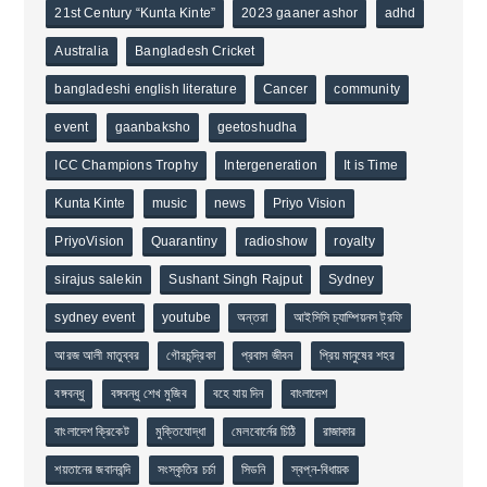
21st Century “Kunta Kinte”
2023 gaaner ashor
adhd
Australia
Bangladesh Cricket
bangladeshi english literature
Cancer
community
event
gaanbaksho
geetoshudha
ICC Champions Trophy
Intergeneration
It is Time
Kunta Kinte
music
news
Priyo Vision
PriyoVision
Quarantiny
radioshow
royalty
sirajus salekin
Sushant Singh Rajput
Sydney
sydney event
youtube
অন্তরা
আইসিসি চ্যাম্পিয়নস ট্রফি
আরজ আলী মাতুব্বর
গৌরচন্দ্রিকা
প্রবাস জীবন
প্রিয় মানুষের শহর
বঙ্গবন্ধু
বঙ্গবন্ধু শেখ মুজিব
বহে যায় দিন
বাংলাদেশ
বাংলাদেশ ক্রিকেট
মুক্তিযোদ্ধা
মেলবোর্নের চিঠি
রাজাকার
শয়তানের জবানবন্দি
সংস্কৃতির চর্চা
সিডনি
স্বপ্ন-বিধায়ক