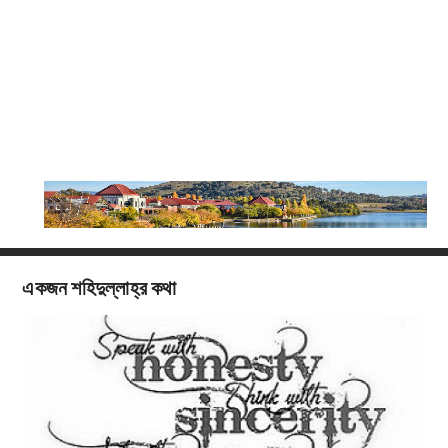
একজন শহিদুল্লাহ্‌র কথা