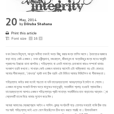
20
May, 2014
by
Dilruba Shahana
Print this article
Font size
-
16
+
যখন বৈভবে বিতৃষ্ণা, আনন্দে অনীহা তখনই অন্য কিছু করার জন্য তাগিদ আসে। চৈতন্যের দরজায়
কড়া নাড়ে কেউ একজন। তখন রবীন্দ্রনাথ, নজরম্নল, জীবনানন্দ বা অন্যকিছুর জন্য মনের আকুতি
প্রকাশের ইচ্ছারা ডানা ঝাপটায়। শহিদুল্লাহ বা এমনি সামান্য চেনাজানা কারও সম্পর্কে ভাবার
অবকাশ হয়নি কখনো। সাধারন কেউ একজন ভাবনায় আসেনি এটা দাম্ভিকতা নয় এটা বোধহয়
আমার সীমাবদ্ধতা; ‘বোধহয়’ শব্দটা বলা ঠিক হয়নি এটা নিশ্চিত আমার লিমিটেশন বা সীমাবদ্ধতা।
শহিদুল্লাহ ভাইর কথা মনেই পড়তো না যদি তাহেরম্নন্নেসা আবদুল্লাহ্‌র ইমেইল না পেতাম।
একজন মানুষের সংকটে-বিপদে অন্য মানুষের সহানুভূতি, সহমর্মিতা প্রগাঢ় হওয়াই স্বাভাবিক।
তাহেরম্নন্নেসা আপার একজন শহিদুল্লাহ্‌র প্রতি সাহায্য সহর্মর্মিতার হাত বাড়ানোর আহ্বান ্বা
আ্বেদনটি তাকে নিয়ে ভাবার সুযোগ করে দিল।
আমরা আমাদের স্বেচ্ছাশ্রমে আইন ও সালিস কেন্দ্র সংগঠনটি গড়ে তোলার সময়েই নাকি ঠিক তার
পর পরই শহিদুল্লাহ্‌ ভাই এতে যোগ দিয়েছিলেন ঠিক মনে করতে পারছি না। হিসাবনিকাশ