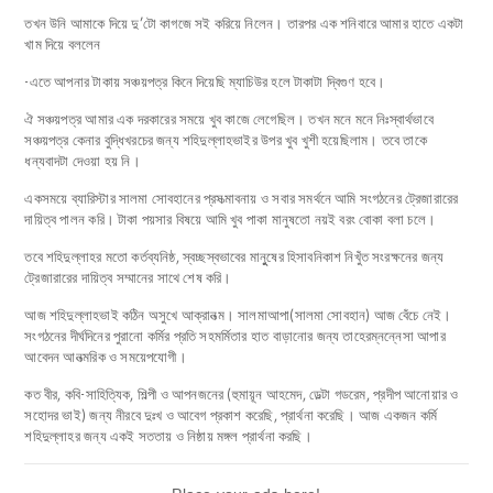
তখন উনি আমাকে দিয়ে দু’টো কাগজে সই করিয়ে নিলেন। তারপর এক শনিবারে আমার হাতে একটা
খাম দিয়ে বললেন
-এতে আপনার টাকায় সঞ্চয়পত্র কিনে দিয়েছি ম্যাচিউর হলে টাকাটা দ্বিগুণ হবে।
ঐ সঞ্চয়পত্র আমার এক দরকারের সময়ে খুব কাজে লেগেছিল। তখন মনে মনে নিঃস্বার্থভাবে
সঞ্চয়পত্র কেনার বুদ্ধিখরচের জন্য শহিদুল্লাহভাইর উপর খুব খুশী হয়েছিলাম। তবে তাকে
ধন্যবাদটা দেওয়া হয় নি।
একসময়ে ব্যারিস্টার সালমা সোবহানের প্রসত্মাবনায় ও সবার সমর্থনে আমি সংগঠনের ট্রেজারারের
দায়িত্ব পালন করি। টাকা পয়সার বিষয়ে আমি খুব পাকা মানুষতো নয়ই বরং বোকা বলা চলে।
তবে শহিদুল্লাহর মতো কর্তব্যনিষ্ঠ, স্বচ্ছস্বভাবের মানুুষের হিসাবনিকাশ নিখুঁত সংরক্ষনের জন্য
ট্রেজারারের দায়িত্ব সম্মানের সাথে শেষ করি।
আজ শহিদুল্লাহভাই কঠিন অসুখে আক্রানত্ম। সালমাআপা(সালমা সোবহান) আজ বেঁচে নেই।
সংগঠনের দীর্ঘদিনের পুরানো কর্মির প্রতি সহমর্মিতার হাত বাড়ানোর জন্য তাহেরম্নন্নেসা আপার
আবেদন আনত্মরিক ও সময়েপযোগী।
কত বীর, কবি-সাহিত্যিক, শিল্পী ও আপনজনের (হুমায়ূন আহমেদ, ডেল্টা গডরেম, প্রদীপ আনোয়ার ও
সহোদর ভাই) জন্য নীরবে দুঃখ ও আবেগ প্রকাশ করেছি, প্রার্থনা করেছি। আজ একজন কর্মি
শহিদুল্লাহর জন্য একই সততায় ও নিষ্ঠায় মঙ্গল প্রার্থনা করছি।