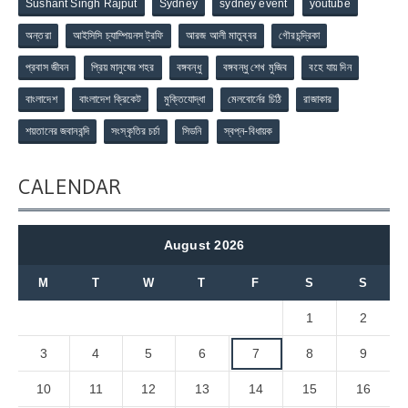
Sushant Singh Rajput
Sydney
sydney event
youtube
অন্তরা
আইসিসি চ্যাম্পিয়নস ট্রফি
আরজ আলী মাতুব্বর
গৌরচন্দ্রিকা
প্রবাস জীবন
প্রিয় মানুষের শহর
বঙ্গবন্ধু
বঙ্গবন্ধু শেখ মুজিব
বহে যায় দিন
বাংলাদেশ
বাংলাদেশ ক্রিকেট
মুক্তিযোদ্ধা
মেলবোর্নের চিঠি
রাজাকার
শয়তানের জবানবন্দি
সংস্কৃতির চর্চা
সিডনি
স্বপ্ন-বিধায়ক
CALENDAR
August 2026
M
T
W
T
F
S
S
1
2
3
4
5
6
7
8
9
10
11
12
13
14
15
16