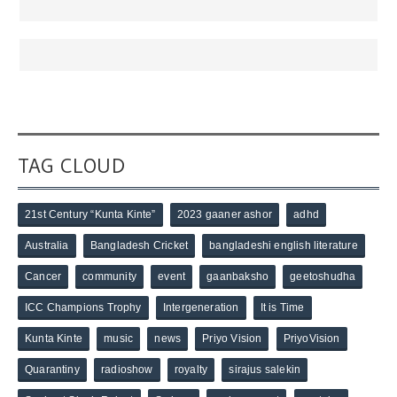
TAG CLOUD
21st Century “Kunta Kinte”
2023 gaaner ashor
adhd
Australia
Bangladesh Cricket
bangladeshi english literature
Cancer
community
event
gaanbaksho
geetoshudha
ICC Champions Trophy
Intergeneration
It is Time
Kunta Kinte
music
news
Priyo Vision
PriyoVision
Quarantiny
radioshow
royalty
sirajus salekin