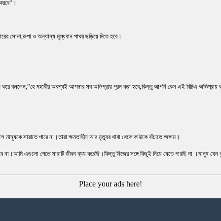
ণ করবে”।
রের সোনা,রুপা ও অন্যান্য মূল্যবান পাথর ছড়িয়ে দিতে হবে।
ম্বন করে বললেন,”হে মহাবীর অবশ্যই আপনার সব অভিপ্রায় পূরন করা হবে;কিন্তু আপনি কেন এই বিচিএ অভিপ্রায়
ানুষকে সারাতে পারে না।তারা ক্ষমতাহীন আর মৃত্যুর থাবা থেকে কাউকে বাঁচাতে অক্ষম।
ে না।আমি এগুলো পেতে সারাটি জীবন ব্যয় করেছি।কিন্তু নিজের সঙ্গে কিছুই নিয়ে যেতে পারছি না ।মানুষ যেন
Place your ads here!