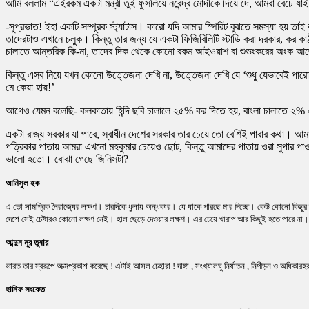
আমি বললাম “এইরকম একটা মন্ত্রী তুই ফুসলিয়ে নরেন্দ্র মোদীকে দিয়ে দে, আমরা বেঁচে যা
-সুপ্রভাত! ইহা একটি সম্পূরক স্ট্যাটাস। কারো যদি আমার স্পিরিট বুঝতে সমস্যা হয়
তাদেরটাও এখানে চলুক। কিন্তু তার জন্য যে একটা ফিজিবিলিটি স্টাডি করা দরকার, কর ক
চালাতে আন্তরিক কি-না, তাদের দিক থেকে কোনো রকম আইওয়াশ বা শুভংকরের অংক আছে 
কিন্তু এসব নিয়ে যখন কোনো উত্তেজনা দেখি না, উত্তেজনা দেখি যে ‘শুধু যেভাবেই পার
মে কেয়া হায়!’
আগেও যেমন বলেছি- কলকাতায় হিন্দি ছবি চালালে ২৫% কর দিতে হয়, বাংলা চালাতে ২
একটা রাজ্য সরকার যা পারে, স্বাধীন দেশের সরকার তার চেয়ে তো বেশিই পারার কথা। আ
পত্রিকার পাতায় আমরা এখনো মহকুমার চেয়েও ছোট, কিন্তু আমাদের পাতায় ওরা সুপার
ভালো হতো। বোঝা গেছে জিনিসটা?
আনিসুল হক
এ তো সামগ্রিক নৈরাজ্যের লক্ষণ। চারদিকে ধুলায় অন্ধকার। যে যাকে পারছে মার দিচ্ছে। কেউ কোনো কিছুর দায
দেশে সেই চেষ্টারও কোনো লক্ষণ নেই। হাল ছেড়ে দেওয়ার লক্ষণ। এর চেয়ে খারাপ আর কিছুই হতে পারে না।
আব্দুন নূর তুষার
ভারত তার স্বরূপে আত্মপ্রকাশ করেছে ! এটাই আসল চেহারা ! দাঙ্গা , সংখ্যালঘু নির্যাতন , নিপীড়ন ও অধিকারহর
হানিফ সংকেত