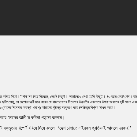
 ঘাটতি কমিয়ে দিবো।” দাদা সব নিয়ে নিয়েছে, দেয়নি কিছুই। আমাদেরও দেখা হয়নি কিছুই। ৪৩ বছর কেটে গেল।
য ছবিগুলো), যে দেশের মন্ত্রী মনে করেন যে বাংলাদেশের সিনেমার উন্নতির একমাত্র উপায় ভারতের ছবি আনা এবং
ও (যাদের সিনেমার অবস্থা খারাপ) আমাদের দৃষ্টান্ত অনুসরণ করে চলচ্চিত্র বিপ্লব সাধন করবে।
ুনরায় ‘নাদের আলী’র কবিতা পড়তে বললাম।
 একটা বক্তৃতার রিপোর্ট ধরিয়ে দিয়ে বললো, ‘দেশ চালাতে এইরকম প্রতিভাই আসলে দরকার!’