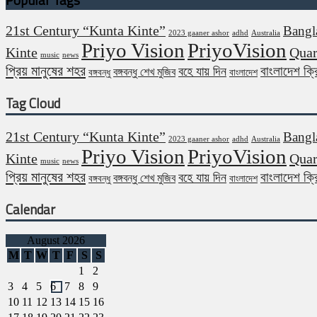
21st Century “Kunta Kinte”
Bangl
2023 gaaner ashor
adhd
Australia
Priyo Vision
PriyoVision
Kinte
Quar
music
news
প্রিয় মানুষের শহর
বাংলাদেশ ক্
বহে যায় দিন
বঙ্গবন্ধু শেখ মুজিব
বঙ্গবন্ধু
বাংলাদেশ
Tag Cloud
21st Century “Kunta Kinte”
Bangl
2023 gaaner ashor
adhd
Australia
Priyo Vision
PriyoVision
Kinte
Quar
music
news
প্রিয় মানুষের শহর
বাংলাদেশ ক্
বহে যায় দিন
বঙ্গবন্ধু শেখ মুজিব
বঙ্গবন্ধু
বাংলাদেশ
Calendar
August 2026
M
T
W
T
F
S
S
1
2
3
4
5
6
7
8
9
10
11
12
13
14
15
16