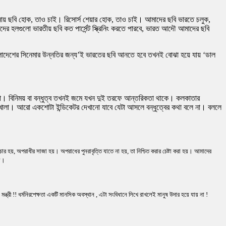
নায় ছবি হোক, তাও চাই। রিসোর্স শেয়ার হোক, তাও চাই। আমাদের ছবি ভারতে চলুক,
র হলগুলো ভারতীয় ছবি কত পার্সেন্ট স্ক্রিনিং করতে পারবে, ভারত আদৌ আমাদের ছবি
াংলাদেশের সিনেমার উন্নতির জন্য’ই ভারতের ছবি আনতে হবে তখনই বোঝা হয়ে যায় ‘ডাল
 না। বিনিময় বা বন্ধুত্ব তখনই জমে যখন দুই তরফে আন্তরিকতা থাকে। কলকাতার
 খোলা। আরো একশোটা ইন্ডিকেটর দেখানো যাবে যেটা আসলে বন্ধুত্বের কথা বলে না। বললে
 হয়, অপরাধীর সাজা হয়। অপরাধের পুনরাবৃত্তি যাতে না হয়, তা নিশ্চিত করার চেষ্টা করা হয়। আমাদের
়া।
ন্ত্রী !! ধর্মনিরপেক্ষতা একটি মানসিক অবস্থান , এটা সংবিধানে লিখে রাখলেই মানুষ উদার হয়ে যায় না !