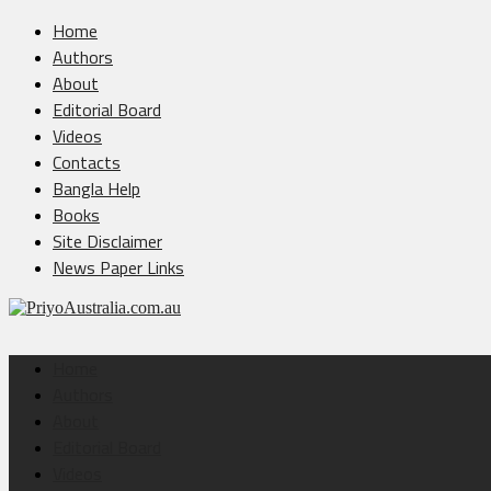
Home
Authors
About
Editorial Board
Videos
Contacts
Bangla Help
Books
Site Disclaimer
News Paper Links
Home
Authors
About
Editorial Board
Videos