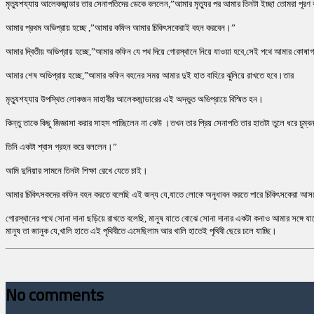
মৃত্যুশয্যায় আলেকজান্ডার তার সেনাপতিদের ডেকে বললেন,”আমার মৃত্যুর পর আমার তিনটা ইচ্ছা তোমরা পূর
আমার প্রথম অভিপ্রায় হচ্ছে ,”আমার কফিন আমার চিকিৎসকেরাই বহন করবেন।”
আমার দ্বিতীয় অভিপ্রায় হচ্ছে,”আমার কফিন যে পথ দিয়ে গোরস্থানে নিয়ে যাওয়া হবে,সেই পথে আমার কোষাগা
আমার শেষ অভিপ্রায় হচ্ছে,”আমার কফিন বহনের সময় আমার দুই হাত বাহিরে ঝুলিয়ে রাখতে হবে।তার
মৃত্যুশয্যায় উপস্থিত লোকজন মাহাবীর আলেকজান্ডারের এই অদ্ভুত অভিপ্রায়ে বিস্মিত হন।
কিন্তু তাকে কিছু জিজ্ঞাসা করার সাহস পাচ্ছিলেন না কেউ ।তখন তার প্রিয় সেনাপতি তার হাতটা তুলে ধরে চু
তিনি একটা শ্বাস গ্রহন করে বললেন।”
আমি দুনিয়ার সামনে তিনটা শিক্ষা রেখে যেতে চাই।
আমার চিকিৎসকদের কফিন বহন করতে বলেছি এই জন্য যে,যাতে লোকে অনুধাবন করতে পারে চিকিৎসকেরা আসলে ম
গোরস্থানের পথে সোনা দানা ছড়িয়ে রাখতে বলেছি, মানুষ যাতে বোঝে সোনা দানার একটা কনাও আমার সঙ্গে যাব
মানুষ তা জানুক যে,খালি হাতে এই পৃথিবীতে এসেছিলাম আর খালি হাতেই পৃথিবী ছেরে চলে যাচ্ছি।
No comments