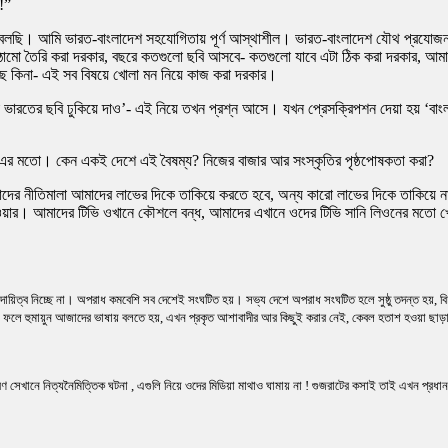
ই!”
 তাই বলছি। আমি ভারত-বাংলাদেশ সহযোগিতায় পূর্ণ আস্থাশীল। ভারত-বাংলাদেশ যৌথ প্রযোজ
াঠামো তৈরি করা দরকার, বছরে কতগুলো ছবি আসবে- কতগুলো যাবে এটা ঠিক করা দরকার, আমাদে
কিনা- এই সব বিষয়ে খোলা মন নিয়ে কাজ করা দরকার।
ো ভারতের ছবি ঢুকিয়ে দাও’- এই নিয়ে তখন প্রশ্ন আসে। যখন প্রেসক্রিপশন দেয়া হয় ‘ব
% এর মতো। কেন একই দেশে এই বৈষম্য? নিজের বাজার আর সংস্কৃতির পৃষ্ঠপোষকতা করা?
মাদের নীতিমালা আমাদের লাভের দিকে তাকিয়ে করতে হবে, অন্য কারো লাভের দিকে তাকিয়ে
 পাওয়ার। আমাদের টিভি ওখানে কৌশলে বন্ধ, আমাদের এখানে ওদের টিভি সানি লিওনের মতো
়িত্ব নিচ্ছে না। অপরাধ কমবেশি সব দেশেই সংঘটিত হয়। সভ্য দেশে অপরাধ সংঘটিত হলে সুষ্ঠু তদন্ত হয়, বিচার
 ফলে হুমায়ুন আজাদের ভাষায় বলতে হয়, এখন প্রকৃত আশাবাদীর আর কিছুই করার নেই, কেবল হতাশ হওয়া ছাড
ণ সেখানে নিত্যনৈমিত্তিক ঘটনা , এগুলি নিয়ে ওদের মিডিয়া মাথাও ঘামায় না ! গুজরাটের কসাই তাই এখন প্রধান ম