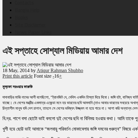
Contacts
Bangla Help
Books
Site Disclaimer
News Paper Links
এই সপ্তাহে সোশ্যাল মিডিয়ায় আমার দেশ
18
May, 2014
by
Atiqur Rahman Shubho
Print this article
Font size
-
16
+
মুস্তফা সরওয়ার ফারুকি
দাদাবাড়ির মাঝি নাদের আলী বলেছিলো, “ট্রানজিট দে, দেখিস একদিন তিস্তা দিয়ে দিবো। জঙ্গি হটা, বাণিজ্য
যাচ্ছে। যে দেশের মন্ত্রীর একমাত্র এজেন্ডা মনে হয় ভারতের ছবি আমদানি (তাও আবার ভারতের সবচেয়ে অখাদ্
চিন্তাশীল মানুষ যদি দেশ চালান, তাহলে সে দেশের ভবিষ্যৎ উজ্জ্বল না হয়ে পারে না। আশা করি অন্যান্য দেশ
বি.দ্র. পাশে বসা ছোটো ভাই বললো দুই দেশের ছবি না বিনিময় হওয়ার কথা। আমি তাকে প
খুশী হয়ে ছোট্ট ভাই আমাকে “জলবায়ু পরিবর্তন মোকাবেলায় জঙ্গি দমনের গুরুত্ব” বিষয়ে