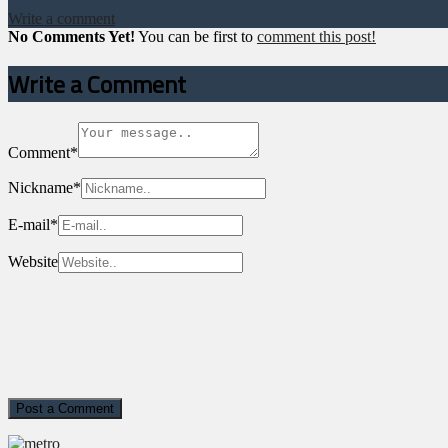
Write a comment
No Comments Yet!
You can be first to
comment this post!
Write a Comment
Comment
*
Nickname
*
E-mail
*
Website