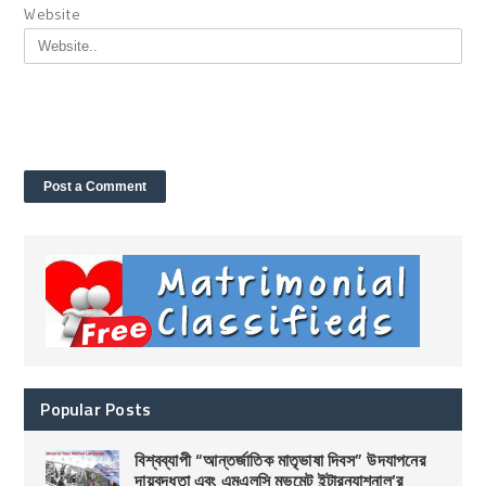
Website
Popular Posts
বিশ্বব্যাপী “আন্তর্জাতিক মাতৃভাষা দিবস” উদযাপনের
দায়বদ্ধতা এবং এমএলসি মুভমেন্ট ইন্টারন্যাশনাল’র