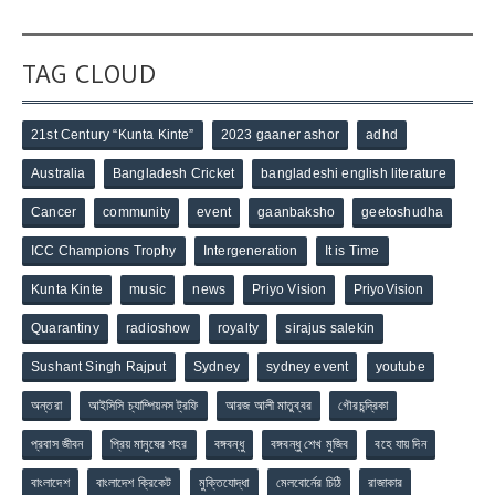
TAG CLOUD
21st Century “Kunta Kinte”
2023 gaaner ashor
adhd
Australia
Bangladesh Cricket
bangladeshi english literature
Cancer
community
event
gaanbaksho
geetoshudha
ICC Champions Trophy
Intergeneration
It is Time
Kunta Kinte
music
news
Priyo Vision
PriyoVision
Quarantiny
radioshow
royalty
sirajus salekin
Sushant Singh Rajput
Sydney
sydney event
youtube
অন্তরা
আইসিসি চ্যাম্পিয়নস ট্রফি
আরজ আলী মাতুব্বর
গৌরচন্দ্রিকা
প্রবাস জীবন
প্রিয় মানুষের শহর
বঙ্গবন্ধু
বঙ্গবন্ধু শেখ মুজিব
বহে যায় দিন
বাংলাদেশ
বাংলাদেশ ক্রিকেট
মুক্তিযোদ্ধা
মেলবোর্নের চিঠি
রাজাকার