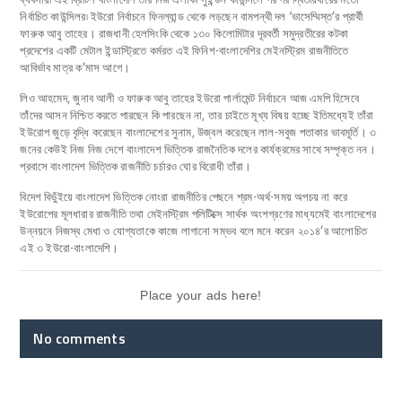
নির্বাচিত কাউন্সিলর৷ ইউরো নির্বাচনে ফিনল্যান্ড থেকে লড়ছেন বামপন্থী দল ‘ভাসেম্মিস্ত’র প্রার্থী
ফারুক আবু তাহের। রাজধানী হেলসিংকি থেকে ১৩০ কিলোমিটার দূরবর্তী সমুদ্রতীরের কটকা
প্রদেশের একটি মেটাল ইন্ডাস্ট্রিতে কর্মরত এই ফিনিশ-বাংলাদেশির মেইনস্ট্রিম রাজনীতিতে
আবির্ভাব মাত্র ক’মাস আগে।
লিও আহমেদ, জুনাব আলী ও ফারুক আবু তাহের ইউরো পার্লামেন্ট নির্বাচনে আজ এমপি হিসেবে
তাঁদের আসন নিশ্চিত করতে পারছেন কি পারছেন না, তার চাইতে মূখ্য বিষয় হচ্ছে ইতিমধ্যেই তাঁরা
ইউরোপ জুড়ে বৃদ্ধি করেছেন বাংলাদেশের সুনাম, উজ্বল করেছেন লাল-সবুজ পতাকার ভাবমূর্তি। ৩
জনের কেউই নিজ নিজ দেশে বাংলাদেশ ভিত্তিক রাজনৈতিক দলের কার্যক্রমের সাথে সম্পৃক্ত নন।
প্রবাসে বাংলাদেশ ভিত্তিক রাজনীতি চর্চারও ঘোর বিরোধী তাঁরা।
বিদেশ বিভুঁইয়ে বাংলাদেশ ভিত্তিক নোংরা রাজনীতির পেছনে শ্রম-অর্থ-সময় অপচয় না করে
ইউরোপের মূলধারার রাজনীতি তথা মেইনস্ট্রিম পলিটিক্সে সার্থক অংশগ্রণের মাধ্যমেই বাংলাদেশের
উন্নয়নে নিজস্ব মেধা ও যোগ্যতাকে কাজে লাগানো সম্ভব বলে মনে করেন ২০১৪’র আলোচিত
এই ৩ ইউরো-বাংলাদেশি।
Place your ads here!
No comments