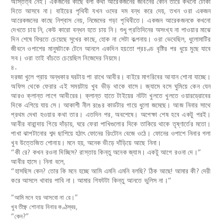
অস্তিত্ব নেই। একজনের কাছে বলা কথা আরেকজনের জীবনের কোন তারে কখনো টোকা
দিতে আসবে না। বাইরের পৃথিবী যখন ওদের দম বন্ধ করে দেয়, তখন ওরা একজন
আরেকজনের কাছে নিশ্বাস নেয়, নিজেদের গড়া পৃথিবীতে। একজন আরেকজনকে কখনো
দেখতে চায় নি, কেউ কারো বন্ধন হতে চায় নি। শুধু প্রতিদিনের অসংখ্য না পাওয়ার মাঝে
দিন শেষে ফিরতে চেয়েছে সুখের কাছে, হোক না সেটা কল্পনায়। ওরা ভেবেছিল, ধুলোমাটির
জীবনে ওপাশের মানুষটাকে টেনে আনলে একদিন হয়তো প্রচণ্ড বৃষ্টির পর ধুয়ে মুছে যাবে
সব। ওরা তাই বাঁচতে চেয়েছিল নিজেদের নিয়মে।
৪
.
দরজা খুলে প্রায় অন্ধকার ঘরটায় পা রাখে আবীর। বাইরে মাগরিবের আযান শোনা যাচ্ছে।
অফিস থেকে ফেরার এই সময়টায় খুব ভীড় থাকে বাসে। জ্যামে বসে ঘুমিয়ে কেন যেন
আরও ক্লান্ত লাগে আবীরের। ক্লান্ত হাতে টাইয়ের নটটা খুলতে খুলতে ওয়ারড্রোবের
দিকে এগিয়ে যায় সে। আকাশী নীল রঙের কার্ডটার গায়ে ধুলো জমেছে। আজ নিনার সাথে
প্রথম দেখা হওয়ার কথা তার। এতদিন পর, অবশেষে। অপেক্ষা শেষ হবে একটু পরই।
আবীর বারান্দায় গিয়ে দাঁড়ায়, ঘরে ফেরা পাখিগুলোর দিকে তাকিয়ে থাকে তৃষ্ণার্তের মতো।
পাখা ঝাপটানোর শব্দ ছাপিয়ে হঠাৎ ফোনের রিংটোন বেজে ওঠে। ফোনের ওপাশে নিনার গলা
খুব উত্তেজিত শোনায়। মনে হয়, অনেক ভীড়ে দাঁড়িয়ে আছে নিনা।
“কী রে? কখন রওনা দিচ্ছিস? রাস্তায় কিন্তু অনেক জ্যাম। একটু আগে রওনা দে।”
আবীর হাসে। নিনা বলে,
“হাসছিস কেন? তোর কি মনে হচ্ছে আমি এমনি এমনি বলছি? ঠিক আছে! আমার কী? দেরী
করে আসলে খাবার পাবি না। আমার গিফটটা কিন্তু আনতে ভুলিস না।”
“আমি মনে হয় আসবো না রে।”
খুব তীক্ষ্ণ শোনায় নিনার কণ্ঠস্বর,
“কেন?”