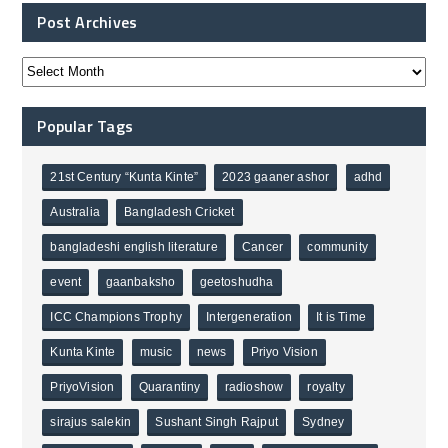
Post Archives
Popular Tags
21st Century “Kunta Kinte”
2023 gaaner ashor
adhd
Australia
Bangladesh Cricket
bangladeshi english literature
Cancer
community
event
gaanbaksho
geetoshudha
ICC Champions Trophy
Intergeneration
It is Time
Kunta Kinte
music
news
Priyo Vision
PriyoVision
Quarantiny
radioshow
royalty
sirajus salekin
Sushant Singh Rajput
Sydney