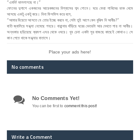
“এমনি! ভাললাগছে না।”
ফোনের দুপাশে একজনের আরেকজনের নিশ্বাসের শব্দ শোনে। ঘরে ফেরা পাখিদের ডাক থেমে
আসছে একটু একটু করে। নিনা ফিসফিস করে বলে,
“আমার বিয়েতে আসতে যে তোর ইচ্ছে করবে না, সেটা তুই আগে কেন বুঝিস নি আবীর?”
বাতি জ্বালিয়ে সন্ধ্যা নেমেছে শহরে। বারান্দায় দাঁড়িয়ে ঘরের ভেতরটা আর দেখতে পায় না আবীর।
অন্ধকার ছড়িয়েছে ক্রমশ এঘর থেকে ওঘরে। খুব চেনা একটা সুর বাজছে কাছেই কোথাও। সে
কান পেতে থাকে সন্ধ্যার বাতাসে।
Place your ads here!
No comments
No Comments Yet!
You can be first to
comment this post!
Write a Comment