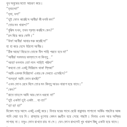
খুব অবুঝের মতো আচরণ করে।
“হ্যালো!”
“হ্যা, বল!”
“তুই ফোন করেছিস আবীর! কী বলবি বল!”
“তোর মন খারাপ?”
“বুঝিস যখন, তখন প্রশ্ন করছিস কেন?”
“চল বিয়ে করে ফেলি।”
“উফ! আবীর! আবার শুরু করেছিস!”
হা হা করে হেসে উঠলো আবীর।
“ঠিক আছে! বিয়েতে তোকে নীল শাড়ি পরতে হবে না!”
“আবীর! সবসময় ভাল্লাগে না কিন্তু…”
“আহা! বললাম তো! লাল শাড়িই পরিস!”
“কখনো তো একটু সিরিয়াস থাক! প্লিজ!”
“আমি একদম সিরিয়াস! এবার কে দেখতে এসেছিল?”
“অসহ্য! আমি ফোন রাখছি!”
“এখন ফোন রেখে দিলে তোর মন কিন্তু আরও খারাপ হয়ে যাবে।”
“কেন?”
“রাতে তাহলে আমি আর ফোন ধরবো না!”
“তুই একটা! তুই একটা… যা-তা!”
“হা! হা! হা!”
বিকেল পড়ে আসে একটু একটু করে। নিনার ঘরের সাথে ছোট্ট বারান্দায় লাগানো অর্কিড গাছটায় আজ
পানি দেয়া হয় নি। রাস্তার ধুলোয় কেমন রঙহীন হয়ে গেছে গাছটা। নিনার এখন আর অস্থির
লাগছে না। তবুও ফোন রাখতে চায় না সে। যেন ফোন রাখলেই খুব খারাপ কিছু একটা হয়ে যাবে।
২