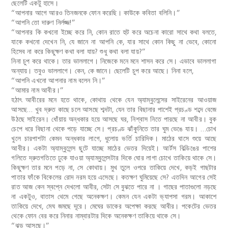
ছেলেটি একটু হাসে।
“আপনার আগে আরও তিনজনকে ফোন করেছি। কাউকে কবিতা বলিনি।”
“আপনি তো দারুণ নির্লজ্জ!”
“আপনার কি কখনো ইচ্ছে করে নি, কোন রাতে হুট করে অচেনা কারো সাথে কথা বলতে,
যাকে কখনো দেখেন নি, যে জানে না আপনি কে, যার সাথে কোন কিছু না ভেবে, কোনো
হিসেব না করে কিছুক্ষণ কথা বলা যায়? শুধু কথা বলা যায়?”
নিনা চুপ করে থাকে। তার ভাললাগে। নিজেকে মনে মনে শাসন করে সে। এভাবে ভাললাগা
অন্যায়। তবুও ভাললাগে। কেন, কে জানে। ছেলেটি চুপ করে আছে। নিনা বলে,
“আপনি এখনো আপনার নাম বলেন নি।”
“আমার নাম আবীর।”
হঠাৎ আবীরের মনে হতে থাকে, কোথায় থেকে যেন অ্যাম্বুলেন্সের সাইরেনের আওয়াজ
আসছে… খুব দ্রুত কাছে চলে আসছে শব্দটা, যেন তার বিছানার পাশেই প্রচণ্ড শব্দে বেজে
উঠছে সাইরেন। ধোঁয়ায় অন্ধকার হয়ে আসছে ঘর, নিশ্বাস নিতে পারছে না আবীর
।
বুক
চেপে ধরে
বিছানা থেকে পড়ে যাচ্ছে সে
।
প্রচণ্ড ঝাঁকুনিতে তার ঘুম ভেঙে যায়। …চোখ
খুলে চারপাশটা কেমন অন্ধকার লাগে, ধুলোয় ভর্তি চারিদিক
।
মাঠের ঘাসে শুয়ে আছে
আবীর। একটা অ্যাম্বুলেন্স ছুটে যাচ্ছে মাঠের ভেতর দিয়েই। আর্টস বিল্ডিঙের পাশের
গলিতে দ্রুতগতিতে ঢুকে যাওয়া অ্যাম্বুলেন্সটার দিকে ঘোর লাগা চোখে তাকিয়ে থাকে সে।
কিছুক্ষণ তার মনে পড়ে না, সে কোথায়। মুখ তুলে ওপরে তাকিয়ে দেখে, কড়ই গাছটার
পাতার ফাঁকে বিকেলের রোদ নরম হয়ে এসেছে। কতক্ষণ ঘুমিয়েছে সে? এতদিন আগের সেই
রাত আজ কেন স্বপ্নে দেখলো আবীর, সেটা সে বুঝতে পারে না । গাছের পাতাগুলো নড়ছে
না একটুও, বাতাস থেমে গেছে অনেকক্ষণ। কেমন যেন একটা ভ্যাপসা গরম। আকাশে
তাকিয়ে দেখে, মেঘ জমছে দূরে। মেঘের ডাকের অপেক্ষা করছে আবীর। পকেটের ভেতর
থেকে ফোন বের করে নিনার নাম্বারটার দিকে অনেকক্ষণ তাকিয়ে থাকে সে।
“ঝড় আসছে।”