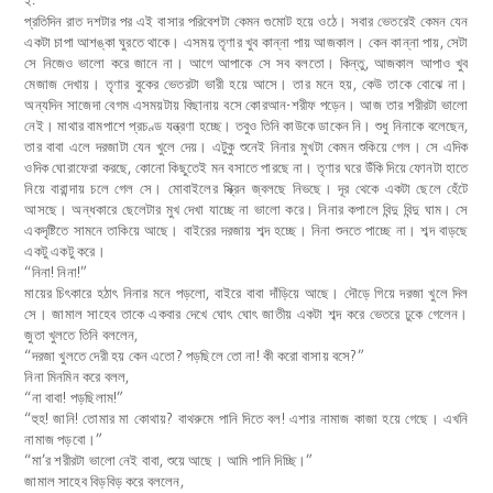
.
প্রতিদিন রাত দশটার পর
এই বাসার পরিবেশটা কেমন গুমোট হয়ে ওঠে। সবার ভেতরেই কেমন যেন
একটা চাপা আশঙ্কা ঘুরতে থাকে। এসময় তৃণার খুব কান্না পায় আজকাল। কেন কান্না পায়, সেটা
সে নিজেও ভালো করে জানে না। আগে আপাকে সে সব বলতো। কিন্তু, আজকাল আপাও খুব
মেজাজ দেখায়। তৃণার বুকের ভেতরটা ভারী হয়ে আসে। তার মনে হয়, কেউ তাকে বোঝে না।
অন্যদিন সাজেদা বেগম এসময়টায় বিছানায় বসে কোরআন-শরীফ পড়েন। আজ তার শরীরটা ভালো
নেই। মাথার বামপাশে প্রচণ্ড যন্ত্রণা হচ্ছে। তবুও তিনি কাউকে ডাকেন নি। শুধু নিনাকে বলেছেন,
তার বাবা এলে দরজাটা যেন খুলে দেয়। এটুকু শুনেই নিনার মুখটা কেমন শুকিয়ে গেল। সে এদিক
ওদিক ঘোরাফেরা করছে, কোনো কিছুতেই মন বসাতে পারছে না। তৃণার ঘরে উঁকি দিয়ে ফোনটা হাতে
নিয়ে বারান্দায় চলে গেল সে। মোবাইলের স্ক্রিন জ্বলছে নিভছে। দূর থেকে একটা ছেলে হেঁটে
আসছে। অন্ধকারে ছেলেটার মুখ দেখা যাচ্ছে না ভালো করে। নিনার কপালে বিন্দু বিন্দু ঘাম। সে
একদৃষ্টিতে সামনে তাকিয়ে আছে। বাইরের দরজায় শব্দ হচ্ছে। নিনা শুনতে পাচ্ছে না। শব্দ বাড়ছে
একটু একটু করে।
“নিনা! নিনা!”
মায়ের চিৎকারে হঠাৎ নিনার মনে পড়লো, বাইরে বাবা দাঁড়িয়ে আছে। দৌড়ে গিয়ে দরজা খুলে দিল
সে। জামাল সাহেব তাকে একবার দেখে ঘোৎ ঘোৎ জাতীয় একটা শব্দ করে ভেতরে ঢুকে গেলেন।
জুতা খুলতে তিনি বললেন,
“দরজা খুলতে দেরী হয় কেন এতো? পড়ছিলে তো না! কী করো বাসায় বসে?”
নিনা মিনমিন করে বলল,
“না বাবা! পড়ছিলাম!”
“হুহ! জানি! তোমার মা কোথায়? বাথরুমে পানি দিতে বল! এশার নামাজ কাজা হয়ে গেছে। এখনি
নামাজ পড়বো।”
“মা’র শরীরটা ভালো নেই বাবা, শুয়ে আছে। আমি পানি দিচ্ছি।”
জামাল সাহেব বিড়বিড় করে বললেন,