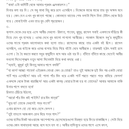
“বাবা! এটা ভার্সিটি থেকে আমার প্রথম এক্সকারশন।”
নিনার বলা হয় নি। সে শুধু মাথা নিচু করে চলে এসেছিল। নিজেকে মাঝে মাঝে তার খুব অক্ষম মনে
হয়। কেন যেন এখন খুব কান্না পাচ্ছে। কোনমতে ভাতের শেষ নলাটা গিলে নিনা টেবিল থেকে উঠে
যায়। মোবাইলটা এখন তার খুব বেশি প্রয়োজন।
৩
.
ক্লাস থেকে বের হয়ে এসে আবীর দেখলো- রিফাত, শাহেদ, ঝুমুর, রাসেল সবাই একসাথে দাঁড়িয়ে কী
নিয়ে যেন খুব হাসছে। ওদের দেখে খুব ভালো লাগলো আবীরের। গতকাল বিকেলে মধু’র ক্যান্টিনে
ওদের সাথে প্রথম ভালোভাবে কথা হলো তার। রাসেলের কাছে তার একটা বই ছিল। রাসেল
বলেছিল, ওর বাইকে করে ওদের বাসায় নিয়ে গিয়ে বইটা দেবে আবীরকে। তারপরই হঠাৎ সবাই চলে
এলো। হৈ হৈ করতে করতে মধুর ক্যান্টিনে বসে আর ওঠা হয় নি। হাঁটতে হাঁটতে কাছে যেতেই আবীর
শুনলো সিনেপ্লেক্সে নতুন আসা সিনেমাটা নিয়ে কথা বলছে ওরা।
“অ্যাই, ঝুমুর! তুই কিন্তু আমার পাশে বসবি!”
“যা ভাগ! আচ্ছা শাহেদ! এইরকম নোংরা কেন রে তোরা? তাও তুই আজকে দুই দিন পর একটা ধোয়া
শার্ট পরে এসেছিস! আর ওই শালা পাঁচ দিন ধরে একটা শার্ট পরতে পরতে গন্ধ বানিয়ে ফেলল!
একসঙ্গে থেকে টাকা বাচাচ্ছিস! আর একটা কাপড় ধোয়ার টাকা হয় না তোদের? আবার আমাকে নাকি
উনার পাশে বসতে হবে!
রিফাত চেঁচিয়ে উঠলো,
“আরে! পাঁচ দিন কই পাইলি? চার দিন মাত্র!”
“দূরে যা! তোকে দেখলেই গন্ধ লাগে!”
এবার রাসেল হো হো করে হেসে ফেলল।
“তুই তাহলে আজকাল চোখ দিয়ে গন্ধ পাস?”
ওদের হাসির বিকট আওয়াজে আশেপাশের ছেলেমেয়েগুলো বিরক্ত হয়ে ফিরে তাকাচ্ছিল। সেটা নিয়ে
ওদের কোন মাথাব্যথা আছে বলে মনে হল না। আবীর হাসিমুখে ওদের পাশে এসে বলল,