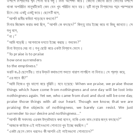
ওপাশে নিশ্বাসের শব্দ শোনা যায় শুধু। নিনা অপেক্ষা করে। কোনো কোনো রাতে ফোনের ওপাশে
থাকা অপরিচিত মানুষটিকেই কেন যেন খুব পরিচিত মনে হয়। দুটি মানুষ নিশ্বাসের শব্দে পরস্পরকে
চিনে নেয় একটু একটু করে। ছেলেটি বলে,
“আপনি রূমীর কবিতা পড়েছেন কখনো?”
নিনার জিজ্ঞেস করার কথা ছিল, “আপনি কে বলছেন?” কিন্তু তার ইচ্ছে করে না কিছু জানতে। সে
শুধু বলে,
“না।”
“আমি পড়েছি। আপনাকে বলতে ইচ্ছে করছে। শুনবেন?”
নিনা উত্তর দেয় না। শুধু ছোট্ট করে একটা নিশ্বাস ফেলে।
“
To praise is to praise
how one surrenders
to the emptiness.”
ভরাট কণ্ঠ ছেলেটির। তার উদ্ভট কথাগুলো শুনতে খারাপ লাগছিল না নিনার। সে প্রশ্ন করে,
“এর মানে কী?”
“আমি নিজেও খুব ভালো করে বুঝিনি। মনে হয়েছে-
When we praise, we praise those
things which have come from nothingness and one day will be lost into
nothingness again. Yet we, who came from dust and dust will be one day,
praise those things with all our heart. Though we know, that we are
praising the objects of nothingness, we barely can resist. We just
surrender to our desire and nothingness…”
“আপনি কী সবসময় এরকম উদ্ভটভাবে কথা বলেন, নাকি এখন ভাব নেয়ার জন্য বলছেন?”
“আজকে কাউকে এই লাইনগুলো শোনাতে খুব ইচ্ছে করছিল।”
“একটা ছেলে ফোন ধরলেও কী আপনি এই লাইনগুলো শোনাতেন?”