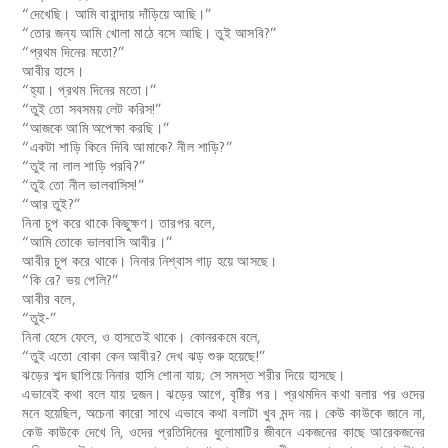
“দেখেছি। আমি বারান্দায় দাঁড়িয়ে আছি।”
“তোর জন্য আমি খোলা মাঠে বসে আছি
।
তুই আসবি
?”
“প্রথম দিনের মতো?”
আবীর হাসে।
“হ্যা। প্রথম দিনের মতো।”
“তুই তো সবসময় লেট করিস!”
“আজকে আমি অপেক্ষা করছি।”
“একটা শাড়ি কিনে দিবি আমাকে? নীল শাড়ি?”
“তুই না লাল শাড়ি পরবি?”
“তুই তো নীল ভালবাসিস!”
“আর তুই?”
নিনা চুপ করে থাকে কিছুক্ষণ। তারপর বলে,
“আমি তোকে ভালবাসি আবীর।”
আবীর চুপ করে থাকে। নিনার নিশ্বাস গাঢ় হয়ে আসছে।
“কি রে? ভয় পেলি?”
আবীর বলে,
“তুই-”
নিনা হেসে ফেলে, ও হাসতেই থাকে। কোনরকমে বলে,
“তুই এতো বোকা কেন আবীর? দেখ ঝড় শুরু হয়েছে!”
ঝড়ের শব্দ ছাপিয়ে নিনার হাসি শোনা যায়; সে সমস্ত শরীর দিয়ে হাসছে।
এভাবেই কথা বলে যায় দুজন। ঝড়ের আগে, বৃষ্টির পর। প্রথমদিন কথা বলার পর ওদের
মনে হয়েছিল, অচেনা কারো সাথে এভাবে কথা বলাটা খুব মন্দ নয়। কেউ কাউকে জানে না,
কেউ কাউকে দেখে নি, ওদের প্রতিদিনের ধুলোমাটির জীবনে একজনের কাছে আরেকজনের