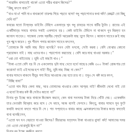
“সারাদিন বাসাতেই থাকে! এতো শরীর খারাপ কিসের?”
“কিছু বললে বাবা?”
“যাও যাও! পানি দাও বাথরুমে! তারপর গিয়ে পড়তে বসো! শুধু পড়াশোনার কথা শুনি! রেজাল্ট তো কিছু
দেখি না!”
কবরের মতো নিস্তব্ধ ডাইনিং টেবিলে একমাত্র শব্দ শুধু চামচের সাথে বাটির টুংটাং। রাতের এই
একটিমাত্র সময়ে বাসার সবাই একসাথে হয়। কেউ ডাইনিং টেবিলে না থাকলে খুব বিরক্ত হন
জামাল সাহেব। সাজেদা বেগম স্বামীর প্লেটে আরেকটা মাছ তুলে দিলেন। জামাল সাহেব রুই মাছ
খুব পছন্দ করেন। খুব শীতল গলায় জামাল সাহেব বললেন,
“তোমাকে কি আমি মাছ দিতে বলেছি? যখন যেটা বলবো, সেটা করবা। বেশি বোঝার কোনো
প্রয়োজন নাই। মাছ ওদের দাও। পড়াশোনা করতেছে। বেশি করে মাছ খাওয়া দরকার।”
“ওরা তো খাইতেছে। তুমি এই মাছটা খাও।”
“টাকা এতো বেশি হয় নি যে একবেলায় দুটা মাছ খেতে হবে! মাছের কেজি ৩০০ টাকা! রোজগার তো
করোনা! তাই এইসবের হুশ নাই! নীতু, তুমি মাছ নিচ্ছ না কেন?”
বাবার সামনে থাকলে নীতুর গলা দিয়ে আওয়াজ বের হতে চায় না। তবুও সে কষ্ট করে বলল,
“নিচ্ছি বাবা!”
“এতো দাম দিয়ে কেনা মাছ, আর তোমাদের খাওয়ার কোন আগ্রহ নাই! জীবনটা দেখো নাই তো
এখনো! টাকার কষ্ট কী সেটাও জানো না!”
নিনার খুব ইচ্ছে করে বাবাকে জিজ্ঞেস করতে, কেন বাবা সবসময় টাকা নিয়ে খোঁটা দেয়। একেকদিন
তার ভেতরটা বিদ্রোহ করে বসে। সে ভাবে, আজ বলেই ফেলবে। কিন্তু, বাবার সামনে মুখ ফুটে
কথাটা কখনো বলতে পারে নি সে। গত সপ্তাহেও বাবার কাছে এক্সকারশনের টাকার জন্য বলতেই
বাবা বলেছিলেন,
“এতো ঘন ঘন বেড়াতে যাওয়া কিসের? টিচারদের যত্তসব টাকা খাওয়ার ধান্দা! কই! আমাদের সময়
তো এতো ঘোরাঘুরি ছিল না!”
নিনার খুব ইচ্ছে করছিল বলতে,