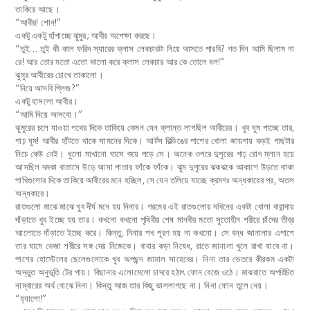
তাকিয়ে আছে।
“আবীর! শোন!”
একটু একটু হাঁপাচ্ছে ঝুমুর; আবীর অপেক্ষা করছে।
“তুই… তুই কী কাল ফরিদ স্যারের ক্লাস লেকচারটা নিয়ে আসতে পারবি? গত দিন আমি ছিলাম না
রে! আর তোর মতো এতো ভালো করে ক্লাস লেকচার আর কে তোলে বল!”
ঝুমুর আবীরের চোখে তাকালো।
“নিয়ে আসবি প্লিজ?”
একটু হাসলো আবীর।
“আমি নিয়ে আসবো।”
ঝুমুরের চলে যাওয়া পথের দিকে তাকিয়ে কেমন যেন ক্লান্ত লাগছিল আবীরের। খুব ঘুম পাচ্ছে তার,
গাঢ় ঘুম! আবীর হাঁটতে থাকে সামনের দিকে। আর্টস বিল্ডিঙের পাশের খোলা জায়গায় কড়ই গাছটার
নিচে কেউ নেই। ধুলো মাখানো ঘাসে শুয়ে পড়ে সে। অনেক ওপরে দুপুরের গাঢ় রোদ ম্লান হয়ে
আসছিল দমকা বাতাসে উড়ে আসা পাতার ফাঁকে ফাঁকে। ঝুম দুপুরের ঝকঝকে আকাশে উড়তে থাকা
পাখিগুলোর দিকে তাকিয়ে আবীরের মনে হচ্ছিল, সে যেন তলিয়ে যাচ্ছে ক্রমশঃ অন্ধকারের পর, অতল
অন্ধকারে।
রাতগুলো মাঝে মাঝে খুব দীর্ঘ মনে হয় নিনার। গরমের এই রাতগুলোয় দখিনের একটা খোলা বারান্দায়
দাঁড়াতে খুব ইচ্ছে হয় তার। কখনো কখনো পৃথিবীর শেষ মানবীর মতো সুতোহীন শরীরে চাঁদের তীব্র
আলোতে দাঁড়াতে ইচ্ছে করে। কিন্তু, নিনার শখ পূরণ হয় না কখনো। সে বন্ধ জানালার এপাশে
তার ঘামে ভেজা শরীরে সঙ্গ দেয় নিজেকে। বাবার কড়া নিষেধ, রাতে জানালা খুলে রাখা যাবে না।
পাশের হোস্টেলের ছেলেগুলোকে খুব অপছন্দ জামাল সাহেবের। নিনা তার ভেতরে কীরকম একটা
অদ্ভুত অনুভূতি টের পায়। বিছানার এলোমেলো চাদরে হঠাৎ ফোন বেজে ওঠে। মাঝরাতে অপরিচিত
নাম্বারের অর্থ বোঝে নিনা। কিন্তু আজ তার কিছু ভাললাগছে না। নিনা ফোন তুলে নেয়।
“হ্যালো!”