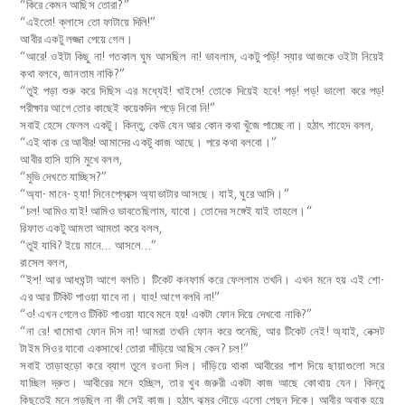
“কিরে কেমন আছিস তোরা?”
“এইতো! ক্লাসে তো ফাটায়ে দিলি!”
আবীর একটু লজ্জা পেয়ে গেল।
“আরে! ওইটা কিছু না! গতকাল ঘুম আসছিল না! ভাবলাম, একটু পড়ি! স্যার আজকে ওইটা নিয়েই
কথা বলবে, জানতাম নাকি?”
“তুই পড়া শুরু করে দিছিস এর মধ্যেই! খাইসে! তোকে দিয়েই হবে! পড়! পড়! ভালো করে পড়!
পরীক্ষার আগে তোর কাছেই কয়েকদিন পড়ে নিবো নি!”
সবাই হেসে ফেলল একটু। কিন্তু, কেউ যেন আর কোন কথা খুঁজে পাচ্ছে না। হঠাৎ শাহেদ বলল,
“এই থাক রে আবীর! আমাদের একটু কাজ আছে। পরে কথা বলবো।”
আবীর হাসি হাসি মুখে বলল,
“মুভি দেখতে যাচ্ছিস?”
“অ্যা- মানে- হ্যা! সিনেপ্লেক্সে অ্যাভাটার আসছে। যাই, ঘুরে আসি।”
“চল! আমিও যাই! আমিও ভাবতেছিলাম, যাবো। তোদের সঙ্গেই যাই তাহলে।“
রিফাত একটু আমতা আমতা করে বলল,
“তুই যাবি? ইয়ে মানে… আসলে…”
রাসেল বলল,
“ইশ! আর আধঘন্টা আগে বলতি। টিকেট কনফার্ম করে ফেললাম তখনি। এখন মনে হয় এই শো-
এর আর টিকিট পাওয়া যাবে না। যাহ! আগে বলবি না!”
“ও! এখন গেলেও টিকিট পাওয়া যাবে মনে হয়! একটা ফোন দিয়ে দেখবো নাকি?”
“না রে! খামোখা ফোন দিস না! আমরা তখনি ফোন করে শুনেছি, আর টিকেট নেই! অ্যাই, নেক্সট
টাইম সিওর যাবো একসাথে! তোরা দাঁড়িয়ে আছিস কেন? চল!”
সবাই তাড়াহুড়ো করে ব্যাগ তুলে রওনা দিল। দাঁড়িয়ে থাকা আবীরের পাশ দিয়ে ছায়াগুলো সরে
যাচ্ছিল দ্রুত। আবীরের মনে হচ্ছিল, তার খুব জরুরী একটা কাজ আছে কোথায় যেন। কিন্তু
কিছুতেই মনে পড়ছিল না কী সেই কাজ। হঠাৎ ঝুমুর দৌড়ে এলো পেছন দিকে। আবীর অবাক হয়ে