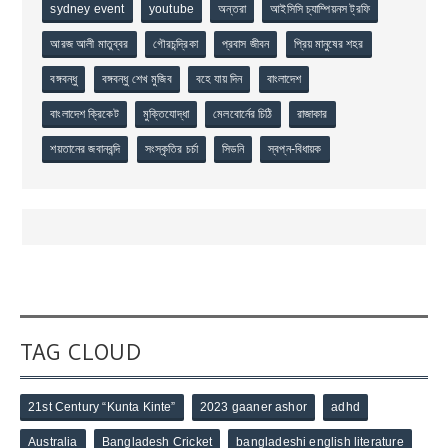
sydney event
youtube
অন্তরা
আইসিসি চ্যাম্পিয়নস ট্রফি
আরজ আলী মাতুব্বর
গৌরচন্দ্রিকা
প্রবাস জীবন
প্রিয় মানুষের শহর
বঙ্গবন্ধু
বঙ্গবন্ধু শেখ মুজিব
বহে যায় দিন
বাংলাদেশ
বাংলাদেশ ক্রিকেট
মুক্তিযোদ্ধা
মেলবোর্নের চিঠি
রাজাকার
শয়তানের জবানবন্দি
সংস্কৃতির চর্চা
সিডনি
স্বপ্ন-বিধায়ক
TAG CLOUD
21st Century “Kunta Kinte”
2023 gaaner ashor
adhd
Australia
Bangladesh Cricket
bangladeshi english literature