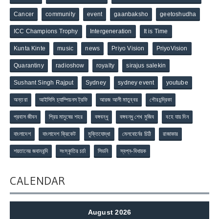
Cancer
community
event
gaanbaksho
geetoshudha
ICC Champions Trophy
Intergeneration
It is Time
Kunta Kinte
music
news
Priyo Vision
PriyoVision
Quarantiny
radioshow
royalty
sirajus salekin
Sushant Singh Rajput
Sydney
sydney event
youtube
অন্তরা
আইসিসি চ্যাম্পিয়নস ট্রফি
আরজ আলী মাতুব্বর
গৌরচন্দ্রিকা
প্রবাস জীবন
প্রিয় মানুষের শহর
বঙ্গবন্ধু
বঙ্গবন্ধু শেখ মুজিব
বহে যায় দিন
বাংলাদেশ
বাংলাদেশ ক্রিকেট
মুক্তিযোদ্ধা
মেলবোর্নের চিঠি
রাজাকার
শয়তানের জবানবন্দি
সংস্কৃতির চর্চা
সিডনি
স্বপ্ন-বিধায়ক
CALENDAR
August 2026