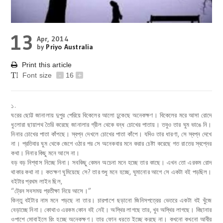
13
Apr, 2014
by
Priyo Australia
Print this article
Font size
-
16
+
১
.
ঘরের ছোট্ট জানালায় দুপুর পেরিয়ে বিকেলের আলো ঢুকেছে অনেকক্ষণ। বিকেলের মরে আসা রোদে
ধুলোরা ছায়াপথ তৈরি করেছে জানালার গ্রীল থেকে বন্ধ চোখের পাতায়। তবুও তার ঘুম ভাঙে নি।
নিনার চোখের পাতা কাঁপছে। স্বপ্ন দেখলে চোখের পাতা কাঁপে। যদিও তার ধারণা, সে স্বপ্ন দেখে
না। প্রতিবার ঘুম থেকে জেগে ওঠার পর সে অনেকবার মনে করার চেষ্টা করেছে গত রাতের স্বপ্নের
কথা। নিনার কিছু মনে আসে না।
বড় বড় নিশ্বাস নিচ্ছে নিনা। সবকিছু কেমন অচেনা মনে হচ্ছে তার কাছে। এখন তো এরকম রোদ
থাকার কথা না। কতক্ষণ ঘুমিয়েছে সে? তার শুধু মনে হচ্ছে, ঘুমানোর আগে সে একটা বই পড়ছিল।
বইটার প্রথম লাইন ছিল,
“ট্রেন সবসময় প্রতীক্ষা নিয়ে আসে।”
কিন্তু বইটার নাম মনে পড়ছে না তার। চারপাশে ছড়ানো জিনিসপত্রের ভেতরে একটা বই খুঁজে
বেড়াচ্ছে নিনা। কোথাও এরকম কোন বই নেই। অস্থির লাগছে তার, খুব অস্থির লাগছে। বিছানার
ওপাশে মোবাইলে রিং হচ্ছে অনেকক্ষণ। তার ফোন ধরতে ইচ্ছে করছে না। কখনো কখনো আবীর