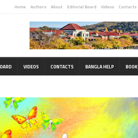
Home
Authors
About
Editorial Board
Videos
Contacts
BOARD
VIDEOS
CONTACTS
BANGLA HELP
BOOK