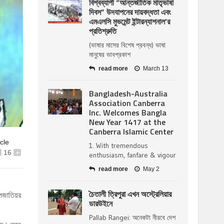
বিশ্বব্যাপী “আন্তর্জাতিক মাতৃভাষা
দিবস” উদযাপনের দায়বদ্ধতা এবং
এমএলসি মুভমেন্ট ইন্টারন্যাশনাল’র
প্রতিশ্রুতি
(ভাষার মাসের বিশেষ প্রবন্ধ) ভাষা
মানুষের ভাবপ্রকাশ
read more
March 13
Bangladesh-Australia
Association Canberra
Inc. Welcomes Bangla
New Year 1417 at the
Canberra Islamic Center
icle
1. With tremendous
16
+
enthusiasm, fanfare & vigour
read more
May 2
চৈতালী ত্রিপুরা এখন অস্ট্রেলিয়ার
উপজাতিয়র
ডারউইনে
Pallab Rangei: অনেকটা নীরবে দেশ