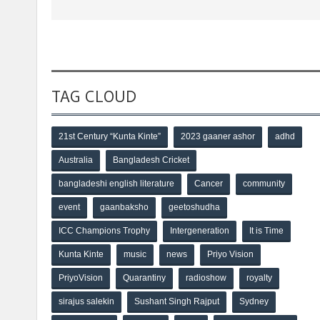
TAG CLOUD
21st Century “Kunta Kinte”
2023 gaaner ashor
adhd
Australia
Bangladesh Cricket
bangladeshi english literature
Cancer
community
event
gaanbaksho
geetoshudha
ICC Champions Trophy
Intergeneration
It is Time
Kunta Kinte
music
news
Priyo Vision
PriyoVision
Quarantiny
radioshow
royalty
sirajus salekin
Sushant Singh Rajput
Sydney