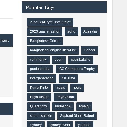
Popular Tags
21st Century “Kunta Kinte”
2023 gaaner ashor
adhd
Australia
mment
Bangladesh Cricket
bangladeshi english literature
Cancer
community
event
gaanbaksho
geetoshudha
ICC Champions Trophy
Intergeneration
It is Time
Kunta Kinte
music
news
Priyo Vision
PriyoVision
Quarantiny
radioshow
royalty
sirajus salekin
Sushant Singh Rajput
Sydney
sydney event
youtube