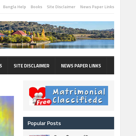
Bangla Help
Books
Site Disclaimer
News Paper Links
S
SITE DISCLAIMER
NEWS PAPER LINKS
Popular Posts