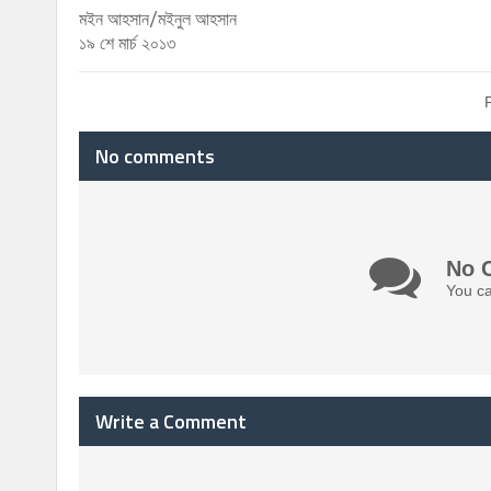
মইন আহসান/মইনুল আহসান
১৯ শে মার্চ ২০১৩
No comments
No 
You ca
Write a Comment