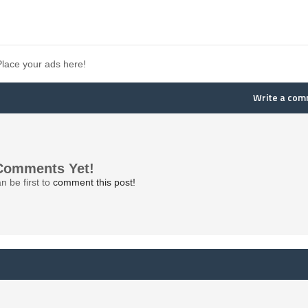
Place your ads here!
Write a co
Comments Yet!
n be first to
comment this post!