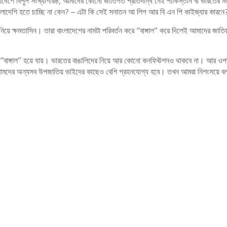
াদেশে বিপুল সংখ্যাগরিষ্ঠ, আমাদের কোনো জাতিগত প্রতিদন্ধি নেই পাকিস্তান বা ভারতের
ংলাদেশি হতে চাচ্ছি না কেন? – এটা কি সেই সনাতন আ লিগ আর বি এন পি কাইজ্যার কারনে
য়ে ক্ষমতাসিন। তারা বাংলাদেশের নামটা পরিবর্তন করে “বাঙ্গাল” করে দিলেই আমাদের জাতি
োই “বাঙ্গাল” হয়ে যায়। ভারতের বাঙালিদের নিয়ে আর কোনো কনফিঊশনও থাকবে না। আর ওপ
 আমদের অন্যসব উপজাতিয় ভাইদের কাছেও বেশি গ্রহনযোগ্য হবে। তখন আমরা নিশংসয়ে ব