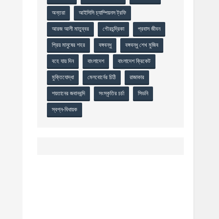
অন্তরা
আইসিসি চ্যাম্পিয়নস ট্রফি
আরজ আলী মাতুব্বর
গৌরচন্দ্রিকা
প্রবাস জীবন
প্রিয় মানুষের শহর
বঙ্গবন্ধু
বঙ্গবন্ধু শেখ মুজিব
বহে যায় দিন
বাংলাদেশ
বাংলাদেশ ক্রিকেট
মুক্তিযোদ্ধা
মেলবোর্নের চিঠি
রাজাকার
শয়তানের জবানবন্দি
সংস্কৃতির চর্চা
সিডনি
স্বপ্ন-বিধায়ক