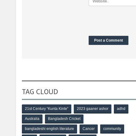
TAG CLOUD
21st Century “Kunta Kinte”
2023 gaaner ashor
adhd
Australia
Bangladesh Cricket
bangladeshi english literature
Cancer
community