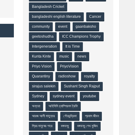
Bangladesh Cricket
bangladeshi english literature
Cancer
community
event
gaanbaksho
geetoshudha
ICC Champions Trophy
Intergeneration
It is Time
Kunta Kinte
music
news
Priyo Vision
PriyoVision
Quarantiny
radioshow
royalty
sirajus salekin
Sushant Singh Rajput
Sydney
sydney event
youtube
অন্তরা
আইসিসি চ্যাম্পিয়নস ট্রফি
আরজ আলী মাতুব্বর
গৌরচন্দ্রিকা
প্রবাস জীবন
প্রিয় মানুষের শহর
বঙ্গবন্ধু
বঙ্গবন্ধু শেখ মুজিব