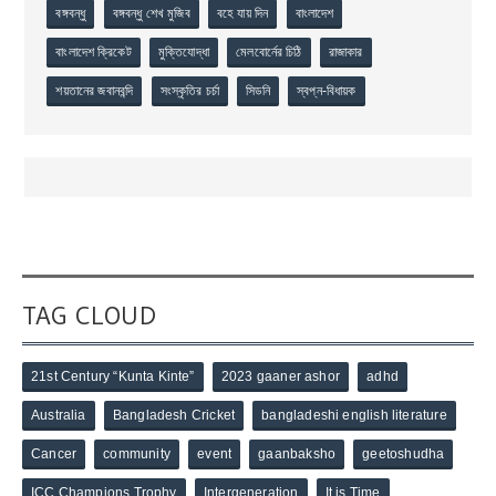
বঙ্গবন্ধু
বঙ্গবন্ধু শেখ মুজিব
বহে যায় দিন
বাংলাদেশ
বাংলাদেশ ক্রিকেট
মুক্তিযোদ্ধা
মেলবোর্নের চিঠি
রাজাকার
শয়তানের জবানবন্দি
সংস্কৃতির চর্চা
সিডনি
স্বপ্ন-বিধায়ক
TAG CLOUD
21st Century “Kunta Kinte”
2023 gaaner ashor
adhd
Australia
Bangladesh Cricket
bangladeshi english literature
Cancer
community
event
gaanbaksho
geetoshudha
ICC Champions Trophy
Intergeneration
It is Time