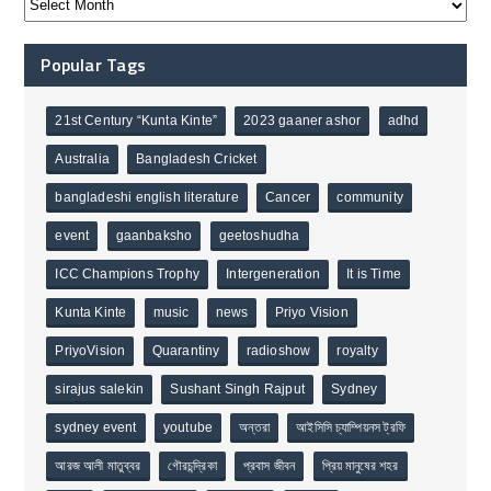
Popular Tags
21st Century “Kunta Kinte”
2023 gaaner ashor
adhd
Australia
Bangladesh Cricket
bangladeshi english literature
Cancer
community
event
gaanbaksho
geetoshudha
ICC Champions Trophy
Intergeneration
It is Time
Kunta Kinte
music
news
Priyo Vision
PriyoVision
Quarantiny
radioshow
royalty
sirajus salekin
Sushant Singh Rajput
Sydney
sydney event
youtube
অন্তরা
আইসিসি চ্যাম্পিয়নস ট্রফি
আরজ আলী মাতুব্বর
গৌরচন্দ্রিকা
প্রবাস জীবন
প্রিয় মানুষের শহর