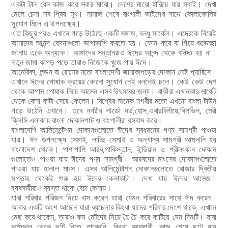
একটা টান যেন কাজ করে সবার মাঝে। দেশের মাঝে হারিয়ে যায় সবাই। দেখা
মেলে চেনা সব প্রিয় মুখ। নামাজ শেষে বাংগালী ভাইদের সাথে
কোলাকোলির
সুযোগ মিলে এ উপলক্ষ্যে।
এত কিছুর পরও এখানে গড়ে উঠেছে একটি সমাজ, বন্ধু সার্কেল। এদেরকে নিয়েই
আমাদের আনন্দ বেদনাগুলো ভাগাভাগি করতে হয়। ফোন করে বা গিয়ে শুভেচ্ছা
জানায়
একে অন্যকে। আমাদের সন্তানরাও ঈদের আনন্দ থেকে বঞ্চিত হয় না।
নতুন জামা কাপড় পড়ে তারাও নিজেকে খুজে পায় ঈদে।
আমেরিকা, লন্ডন বা রোমের মতো বাংলাদেশী জামাকাপড়ের দোকান নেই প্যারিসে।
এখানে
ঈদের পোষাক
ক্রয়ের কোনো সুযোগ নেই বললেই চলে। কেউ কেউ দেশ
থেকে আগাম পোষাক নিয়ে আসেন এসব উৎসবের জন্য। বাকীরা এখানকার মার্কেট
থেকে কেনা কাটা সেরে ফেলেন। বিশ্বের অনেক নগরীর মতো এখনো বাংলা টাউন
গড়ে উঠেনি এখানে। তবে নগরীর গার্ডো নর্ড,হোস,ওবারবিলীয়ে,বিলভিল, মেরী
ক্লিসি এলাকায় বাংলা দোকানপাট ও বাংগালীরা বসবাস করে।
বাংলাদেশি আলিমেন্টেশন দোকানগুলোতে ঈদের সবধরনের পণ্য সামগ্রী পাওয়া
যায়। ঈদ উপলক্ষ্যে সেমাই,
লাচ্ছি সেমাই ও অন্যান্য সামগ্রী আমদানি হয়
বাংলাদেশ থেকে। পাশাপাশি আরব,পাকিস্তান,
ইন্ডিয়ান ও শ্রীলংকান দোকান
গুলোতেও পাওয়া যায় ঈদের পণ্য সামগ্রী। আরবদের মাংসের দোকানগুলোতে
পাওয়া যায় হালাল মাংস। এসব আলিমেন্টাশন দোকানগুলোতে রোজার দ্বিতীয়
সপ্তাহ থেকেই শুরু হয় ঈদের কেনাকাটা। দেখা যায় ঈদের আমেজ।
ব্যবসায়ীরাও ব্যস্ত থাকে বেচা কেনায়।
যারা পরিবার পরিজন নিয়ে বাস করেন তারা যেমন পরিবারের সাথে ঈদ করেন।
আবার একটি অংশ আছেন যারা ব্যচেলার কিংবা যাদের পরিবার দেশে থাকে, এখানে
মেছ করে
থাকেন, তারাও রুম মেটদের নিয়ে হৈ চৈ করে কাটিয়ে দেন দিনটি। যারা
কর্মস্থল থেকে ছুটি নিতে পারেননি, কিংবা ব্যবসায়ী, কাজ শেষে ছুটে যান