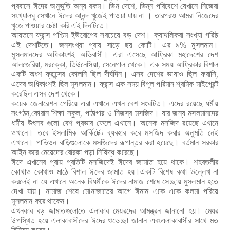
প্রবাসে ঈদের অনুভুতি অন্য রকম। ভিন দেশে, ভিন্ন পরিবেশে যেখানে নিজেরা
সংখ্যালঘু সেখানে ঈদের আনন্দ খুজেই পাওয়া যায় না । তারপরও আমরা নিজেদের
খুজে পাওয়ার চেষ্টা করি এই দিনটিতে।
আয়তনে ফ্রান্স পশ্চিম ইউরোপের সবচেয়ে বড় দেশ। ক্যাথলিকরা সংখ্যা গরিষ্ঠ
এই
দেশটিতে। জনসংখ্যা প্রায় সাড়ে ছয় কোটি। এর ৯
মুসলমান।
%
মুসলমানদের অধিকাংশই অভিবাসী। এরা এসেছে আফ্রিকা মহাদেশের দেশ
আলজেরিয়া, মরক্কো, তিউনেসিয়া, সেনেগাল থেকে। এক সময় আফ্রিকার বিশাল
একটি অংশ ফ্রান্সের কোলনি ছিল দীর্ঘদিন। এসব দেশের ভাষাও ছিল ফরাসি,
এদের অধিকাংশই ছিল মুসলমান। ফ্রান্স এক সময় বিপুল পরিমান শ্রমিক মাইগ্রেন্ট
করেছিল এসব দেশ থেকে।
কয়েক জেনারেশন পেরিয়ে এরা এখানে এখন বেশ সংঘটিত। এদের রয়েছে ধর্মীয়
সংগঠন,কোরান শিক্ষা স্কুল, পাঠাগার ও নিজস্ব মসজিদ। যার জন্য মসলমানদের
ধর্মীয় উৎসব
গুলো বেশ প্রভাব ফেলে এখানে। অনেক মসজিদ রয়েছে এখানে
ওখানে। তবে ইসলামিক আর্কিটেক্ট ব্যবহার করে মসজিদ করার অনুমতি নেই
এখানে। পাভিওন বাড়িগুলোকে
মসজিদের রূপান্তর করা হয়েছে। বর্তমান সরকার
আইন করে মেয়েদের বোরকা পড়া নিষিদ্ধ করেছে।
ঈদে এখানের প্রায় প্রতিটি মসজিদেই ঈদের জামাত হয়ে থাকে। শহরতলীর
কোথাও কোথাও মাঠে
বিশাল ঈদের জামাত হয়।একটি বিশেষ কথা উল্লেখ না
করলেই না যে এখানে অনেক বিধর্মীকে ঈদের
নামাজ শেষে সেচ্ছায় মুসলমান হতে
দেখা যায়। নামাজ শেষে মোনাজাতের আগে ঈমাম একে একে কলমা পরিয়ে
মুসলমান করে থাকেন।
এখনকার বড় জামাতগুলোতে এলাকার মেয়রদের আমন্ত্রন জানানো হয়। মেয়র
উপস্থিত হয়ে এলাকাবাসীদের ঈদের শুভেচ্ছা জানান এবংএলাকাবাসীর সাথে মত
বিনিময় করেন।