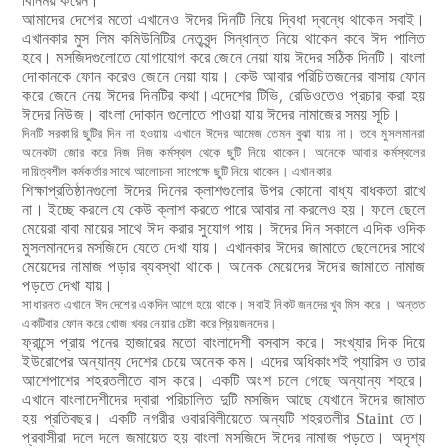
আমাদের দেশের মতো এখানেও ঈদের দিনটি নিয়ে দ্বিধা দ্বন্ধে থাকেন সবাই।
এখানকার মুস লিম কমিউনিটির নেতৃবৃন্দ সিন্ধান্ত নিয়ে থাকেন কবে ঈদ পালিত
হবে। মসজিদগুলোতে যোগাযোগ করে জেনে নেয়া যায় ঈদের সঠিক দিনটি। বাংলা
দোকানকে ফোন করেও জেনে নেয়া যায়। কেউ আবার পরিচিতজনের বাসায় ফোন
করে জেনে নেয় ঈদের দিনটির কথা।এদেশের টিভি, রেডিওতেও প্রচার করা হয়
ঈদের নিউজ। বাংলা দোকান গুলোতে পাওয়া যায় ঈদের নামাজের সময় সূচি।
দিনটি সরকারি ছুটির দিন না হওয়ায় এখানে ঈদের আমেজ তেমন বুঝা যায় না। তবে মুসলমানরা
অনেকটা জোর করে নিজ নিজ কর্মস্থল থেকে ছুটি নিয়ে থাকেন। অনেকে আবার কর্মস্থলের
দায়িত্বশীল কর্মকর্তার সাথে আলোচনা সাপেক্ষে ছুটি নিয়ে থাকেন। এখানকার
শিক্ষাপ্রতিষ্ঠানগুলো ঈদের দিনের ক্লাশগুলোর উপর কোনো বাধ্য বাধকতা রাখে
না। ইচ্ছে করলে যে কেউ ক্লাশ করতে পারে আবার না করলেও হয়। ফলে ছেলে
মেয়েরা বাবা মায়ের
সাথে ঈদ করার সুযোগ পায়। ঈদের দিন সকালে এদিক ওদিক
মুসলমানদের মসজিদে যেতে দেখা যায়। এখানকার ঈদের জামাতে ছেলেদের সাথে
মেয়েদের নামাজ পড়ার ব্যবস্থা
থাকে। অনেক মেয়েদের ঈদের জামাতে নামাজ
পড়তে দেখা যায়।
সাধারনত এখানে ঈদ দেশের একদিন আগে হয়ে থাকে। সবাই নিকট জনদের খুব মিস করে । অন্তত
একটিবার ফোন করে খোজ খবর নেয়ার চেষ্টা করে প্রিয়জনদের।
ফ্রান্সে প্রায় পনের হাজারের মতো বাংলাদেশী বসবাস করে। সংখ্যার দিক দিয়ে
ইউরোপের অন্যান্য দেশের চেয়ে অনেক কম। এদের অধিকাংশই প্যারিস ও তার
আশেপাশের শহরতলীতে বাস করে। একটি অংশ চলে গেছে অন্যান্য শহরে।
এখানে বাংলাদেশীদের দ্বারা পরিচালিত দুটি মসজিদ আছে যেখানে ঈদের জামাত
হয় প্রতিবছর। একটি নগরীর ওবারবিলীয়েতে অন্যটি শহরতলীর
তে।
Staint
প্রবাসীরা দলে দলে
জমায়েত হয় বাংলা মসজিদে ঈদের নামাজ পড়তে। অদৃশ্য