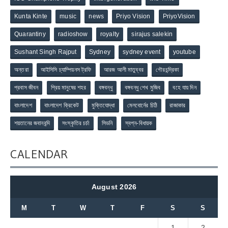
Kunta Kinte
music
news
Priyo Vision
PriyoVision
Quarantiny
radioshow
royalty
sirajus salekin
Sushant Singh Rajput
Sydney
sydney event
youtube
অন্তরা
আইসিসি চ্যাম্পিয়নস ট্রফি
আরজ আলী মাতুব্বর
গৌরচন্দ্রিকা
প্রবাস জীবন
প্রিয় মানুষের শহর
বঙ্গবন্ধু
বঙ্গবন্ধু শেখ মুজিব
বহে যায় দিন
বাংলাদেশ
বাংলাদেশ ক্রিকেট
মুক্তিযোদ্ধা
মেলবোর্নের চিঠি
রাজাকার
শয়তানের জবানবন্দি
সংস্কৃতির চর্চা
সিডনি
স্বপ্ন-বিধায়ক
CALENDAR
August 2026
M
T
W
T
F
S
S
1
2