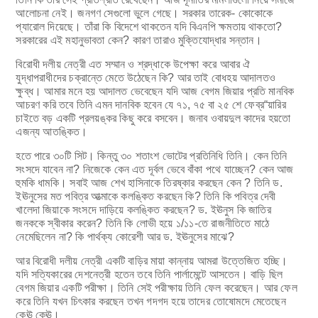
আলোচনা নেই। জনগণ সেগুলো ভুলে গেছে। সরকার তারেক- কোকোকে
প্যারোল দিয়েছে। তাঁরা কি বিদেশে থাকতেন যদি বিএনপি ক্ষমতায় থাকতো?
সরকারের এই মহানুভাবতা কেন? কারণ তারাও মুক্তিযোদ্ধার সন্তান।
বিরোধী দলীয় নেত্রী এত সম্মান ও শ্রদ্ধাকে উপেক্ষা করে আবার ঐ
যুদ্ধাপরাধীদের চক্রান্তে মেতে উঠেছেন কি? আর তাই বোধহয় আদালতও
ক্ষুব্ধ। আমার মনে হয় আদালত ভেবেছেন যদি আজ বেগম জিয়ার প্রতি মানবিক
আচরণ করি তবে তিনি এমন দানবিক হবেন যে ৭১, ৭৫ বা ২৫ শে ফেব্র“য়ারির
চাইতে বড় একটি প্রলয়ঙ্কর কিছু করে বসবেন। জনাব ওবায়দুল কাদের হয়তো
এজন্য আতঙ্কিত।
হতে পারে ৩০টি সিট। কিন্তু ৩০ শতাংশ ভোটের প্রতিনিধি তিনি। কেন তিনি
সংসদে যাবেন না? নিজেকে কেন এত দূর্বল ভেবে বাঁকা পথে যাচ্ছেন? কেন আজ
হুমকি ধামকি। সবাই আজ শেখ হাসিনাকে তিরষ্কার করছেন কেন ? তিনি ড.
ইঊনুসের মত পবিত্র আত্মাকে কলঙ্কিত করছেন কি? তিনি কি পবিত্র দেবী
খালেদা জিয়াকে সংসদে দাড়িয়ে কলঙ্কিত করছেন? ড. ইঊনুস কি জাতির
জনককে স্বীকার করেন? তিনি কি লোভী হয়ে ১/১১-তে রাজনীতিতে মাঠে
নেমেছিলেন না? কি পার্থক্য কোরেশী আর ড. ইঊনুসের মাঝে?
আর বিরোধী দলীয় নেত্রী একটি বাড়ির মায়া কান্নায় আমরা উত্তেজিত হচ্ছি।
যদি সত্যিকারের দেশনেত্রী হতেন তবে তিনি পার্লামেন্টে আসতেন। বাড়ি ছিল
বেগম জিয়ার একটি পরীক্ষা। তিনি সেই পরীক্ষায় তিনি ফেল করেছেন। আর ফেল
করে তিনি যখন চিৎকার করছেন তখন গদগদ হয়ে তাদের তোষোমদে মেতেছেন
কেঊ কেঊ।