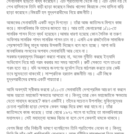
সেনানিবাস ছাড়তে বাধ্য করেছেন। এটি প্রতিহিংসা থেকে নয়। এটি এমন নয় যে
শেখ হাসিনাকে তিনি বাড়ী ছাড়া করেছেন বিধায় খালেদা জিয়াকে শেখ হাসিনা বাড়ি
ছাড়া করেছেন।বিষয়টি হল যুদ্ধপরাধীদের নিয়ে রাজনীতি।
আজকের সেনাবাহিনী একটি নতুন দিগন্তে । তাঁরা আজ জাতিসংঘ মিশনে কাজ
করে। মানবাধিকার কি তাদের জানতে হয়। আর তাই জেনারেলরা ১/১১-তে
সামরিক শাসন দিতে ব্যর্থ হয়েছেন।আমার ধারণা হয়েছে কোন সৈনিক বা তরুণ
অফিসার সামরিক শাসন সামরিক শাসন চান না। এমনি এক রাজনৈতিক সামাজিক
প্রেক্ষাপটে কিছু মানুষ আবার উসকানী দিচ্ছেন বলে মনে হচ্ছে। আশা করি
মানবাধিকার লংঘনের অপবাদ সেনাবাহিনী আর নেবে না।
সরকার দ্রব্যমূল্য নিয়ন্ত্রণ করতে পারছে না, অনেক র্দূনীতি করছে ইত্যাদি
অভিযোগ নিয়ে মাঠ গরম করবার মত সময় আসেনি। রুটি সেকতে গলে তাওয়া
গরম হতে হয়। যদি অসময়ে জনগণের দূর্ভোগ নিয়ে মাঠগরম করতে চায় কেঊ
তবে সন্দেহতো থাকবেই। সাম্প্রতিক হরতাল রাজনীতি নয়। এটি নিছক
যুদ্ধপরাধীদের রক্ষার একটি পায়তারা।
আমি অবশ্যই স্বীকার করবো ১/১১-তে সেনাবাহিনী দেশপ্রেমিক আচরণ না করলে
আজ হয়তো মহাজোট ক্ষমতায় আসতো না। কিন্তু তারা কেন মহাজোটকে ক্ষমতায়
যেতে সাহায্য করেছে? কারণ একটিই। তাঁদের সচেতন উপলব্ধি: মুক্তিযুদ্ধের
চেতনা প্রতিষ্ঠা ছাড়া দেশকে কেবল অস্ত্র দিয়ে রক্ষা করা যাবে না। তাঁরা
জাতিসংঘে কাজ করেছে। তারা বোঝে ১৯৭১ সালে যা ঘটেছে তা মানবাধিকারের
মহালংঘন। সেই মহাহত্যা যজ্ঞের বিচার না হলে দেশ কেবলই থমকে থাকবে।
বেগম জিয়া তাঁর নির্বাচনী ভাষণে বলেছিলেন তিনি প্রতিশোধ নেবেন না। কিন্তু
তিনি কি তাঁর সেই প্রতিশ্রতি রেখেছেন। আজ র্দূনীতির মামলাগুলো নিয়ে সমাজে