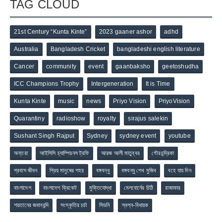
TAG CLOUD
21st Century “Kunta Kinte”
2023 gaaner ashor
adhd
Australia
Bangladesh Cricket
bangladeshi english literature
Cancer
community
event
gaanbaksho
geetoshudha
ICC Champions Trophy
Intergeneration
It is Time
Kunta Kinte
music
news
Priyo Vision
PriyoVision
Quarantiny
radioshow
royalty
sirajus salekin
Sushant Singh Rajput
Sydney
sydney event
youtube
অন্তরা
আইসিসি চ্যাম্পিয়নস ট্রফি
আরজ আলী মাতুব্বর
গৌরচন্দ্রিকা
প্রবাস জীবন
প্রিয় মানুষের শহর
বঙ্গবন্ধু
বঙ্গবন্ধু শেখ মুজিব
বহে যায় দিন
বাংলাদেশ
বাংলাদেশ ক্রিকেট
মুক্তিযোদ্ধা
মেলবোর্নের চিঠি
রাজাকার
শয়তানের জবানবন্দি
সংস্কৃতির চর্চা
সিডনি
স্বপ্ন-বিধায়ক