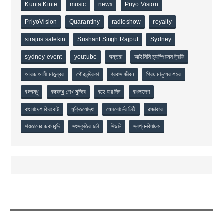
Kunta Kinte
music
news
Priyo Vision
PriyoVision
Quarantiny
radioshow
royalty
sirajus salekin
Sushant Singh Rajput
Sydney
sydney event
youtube
অন্তরা
আইসিসি চ্যাম্পিয়নস ট্রফি
আরজ আলী মাতুব্বর
গৌরচন্দ্রিকা
প্রবাস জীবন
প্রিয় মানুষের শহর
বঙ্গবন্ধু
বঙ্গবন্ধু শেখ মুজিব
বহে যায় দিন
বাংলাদেশ
বাংলাদেশ ক্রিকেট
মুক্তিযোদ্ধা
মেলবোর্নের চিঠি
রাজাকার
শয়তানের জবানবন্দি
সংস্কৃতির চর্চা
সিডনি
স্বপ্ন-বিধায়ক