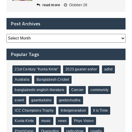
read more
October 28
Post Archives
Popular Tags
21st Century “Kunta Kinte”
2023 gaaner ashor
adhd
Australia
Bangladesh Cricket
bangladeshi english literature
Cancer
community
event
gaanbaksho
geetoshudha
ICC Champions Trophy
Intergeneration
It is Time
Kunta Kinte
music
news
Priyo Vision
PriyoVision
Quarantiny
radioshow
royalty