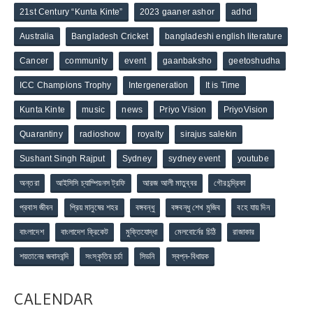
21st Century “Kunta Kinte”
2023 gaaner ashor
adhd
Australia
Bangladesh Cricket
bangladeshi english literature
Cancer
community
event
gaanbaksho
geetoshudha
ICC Champions Trophy
Intergeneration
It is Time
Kunta Kinte
music
news
Priyo Vision
PriyoVision
Quarantiny
radioshow
royalty
sirajus salekin
Sushant Singh Rajput
Sydney
sydney event
youtube
অন্তরা
আইসিসি চ্যাম্পিয়নস ট্রফি
আরজ আলী মাতুব্বর
গৌরচন্দ্রিকা
প্রবাস জীবন
প্রিয় মানুষের শহর
বঙ্গবন্ধু
বঙ্গবন্ধু শেখ মুজিব
বহে যায় দিন
বাংলাদেশ
বাংলাদেশ ক্রিকেট
মুক্তিযোদ্ধা
মেলবোর্নের চিঠি
রাজাকার
শয়তানের জবানবন্দি
সংস্কৃতির চর্চা
সিডনি
স্বপ্ন-বিধায়ক
CALENDAR