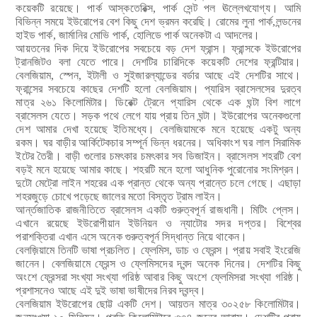
কয়েকটি রয়েছে। পার্ক আস্কতেরিক্স, পার্ক সেন্ট পল ঊল্লেখযোগ্য। আমি
বিভিন্ন সময়ে ইউরোপের বেশ কিছু দেশ ভ্রমন করেছি।
রোমের লুনা পার্ক,লন্ডনের
হাইড পার্ক, জার্মানির মোভি পার্ক, হোলিডে পার্ক অনেকটা এ আদলের।
আয়তনের দিক দিয়ে ইউরোপের সবচেয়ে বড় দেশ ফ্রান্স। ফ্রান্সকে ইউরোপের
ট্রানজিটও বলা যেতে পারে। দেশটির চারিদিকে কয়েকটি দেশের ফ্রন্টিয়ার।
বেলজিয়াম, স্পেন, ইটালী ও সুইজারল্যান্ডের বর্ডার আছে এই দেশটির সাথে।
ফ্রান্সের সবচেয়ে কাছের দেশটি হলো বেলজিয়াম। প্যারিস ব্রাসেলসের দুরত্ব
মাত্র ২৬১
কিলোমিটার। ডিরেক্ট ট্রেনে প্যারিস থেকে এক ঘন্টা বিশ লাগে
ব্রাসেলস যেতে। সড়ক পথে লেগে যায় প্রায় তিন ঘন্টা। ইউরোপের অনেকগুলো
দেশ
আমার দেখা হয়েছে ইতিমধ্যে। বেলজিয়ামকে মনে হয়েছে একটু অন্য
রকম। ঘর বাড়ীর আর্কিটেকচার সম্পূর্ন ভিন্ন
ধরনের। অধিকাংশ ঘর লাল সিরামিক
ইটের তৈরী। বাড়ী গুলোর চমৎকার চমৎকার সব ডিজাইন। ব্রাসেলস শহরটি বেশ
বড়ই মনে হয়েছে আমার কাছে। শহরটি মনে হলো আধুনিক পুরোনোর সংমিশ্রন।
দুটো মেট্রো লাইন শহরের এক প্রান্ত থেকে অন্য প্রান্তে চলে গেছে। এছাড়া
শহরজুড়ে চোখে পড়েছে জালের মতো বিস্তৃত ট্রাম লাইন।
আর্ন্তজাতিক রাজনীতিতে
ব্রাসেলস একটি গুরুত্বপূর্ন রাজধানী। মিটিং প্লেস।
এখানে রয়েছে ইউরোপীয়ান ইউনিয়ন ও ন্যাটোর সদর দপ্তর। বিশ্বের
পরাশক্তিরা এখান এসে অনেক গুরুত্বপূর্ন সিদ্ধান্ত নিয়ে থাকেন।
বেলজ়িয়ামে তিনটি ভাষা প্রচলিত। ফ্লেমিস, ডাচ ও ফ্রেন্স। প্রায় সবাই ইংরেজি
জানেন। বেলজিয়ামে ফ্রেন্স ও ফ্লেমিসদের দ্বন্দ অনেক দিনের। দেশটির কিছু
অংশে ফ্রেন্সরা সংখ্যা সংখ্যা গরিষ্ঠ আবার কিছু অংশে ফ্লেমিসরা সংখ্যা গরিষ্ঠ।
প্রশাসনেও আছে এই দুই ভাষা ভাষীদের নিরব দ্বন্দ্ব।
বেলজিয়াম ইউরোপের ছোট্ট একটি দেশ। আয়তন মাত্র ৩০২৫৮ কিলোমিটার।