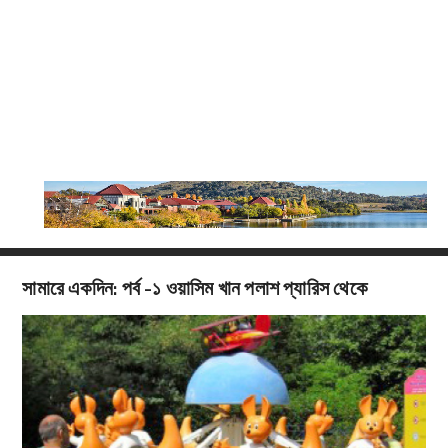
সামারে একদিন: পর্ব -১ ওয়াসিম খান পলাশ প্যারিস থেকে