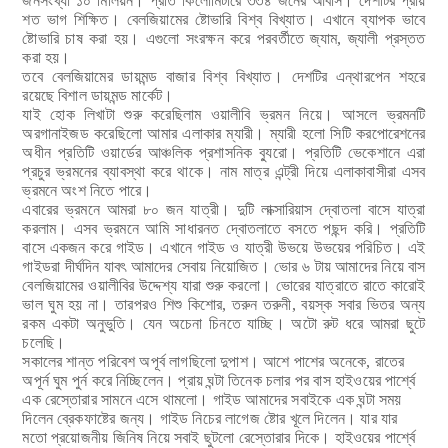
জনসংখ্যা ১০ মিলিয়ন। প্রতি কিলোমিটারে ৩৩৪ জনের আবাস। দেশটির প্রায়
শত ভাগ শিক্ষিত। বেলজিয়ামের ষ্টোভারি বিশ্ব বিখ্যাত। এখানে ব্যাপক ভাবে
ষ্টোভারি চাষ করা হয়। এগুলো সংরক্ষন করে পরবর্তীতে জ্যাম, জ্যালী প্রস্তত
করা হয়।
তবে বেলজিয়ামের ডায়মন্ড বাজার বিশ্ব বিখ্যাত। দেশটির এন্থারপেন শহরে
রয়েছে বিশাল ডায়মন্ড মার্কেট।
যাই হোক লিখাটা শুরু করেছিলাম ওয়ালীবি ভ্রমন নিয়ে। আসলে ভ্রমনটি
অরগানাইজড করেছিলো আমার এলাকার ম্যারী। ম্যারী হলো সিটি করপোরেশনের
অধীন প্রতিটি ওয়ার্ডের আঞ্চলিক প্রশাসনিক ব্যুরো। প্রতিটি ভেকেশানে এরা
প্রচুর ভ্রমনের ব্যাবস্থা করে থাকে। নাম মাত্র এন্ট্রী দিয়ে এলাকাবাসীরা এসব
ভ্রমনে অংশ নিতে পারে।
এবারের ভ্রমনে আমরা ৮০ জন যাত্রী।
দুটি লাক্সারিয়াস দ্বোতলা বাসে যাত্রা
করলাম। এসব ভ্রমনে আমি সাধারনত দ্বোতলাতে বসতে পছন্দ করি। প্রতিটি
বাসে একজন করে গাইড। এখানে গাইড ও যাত্রী উভয়ে উভয়ের পরিচিত। এই
গাইডরা দীর্ঘদিন যাবৎ আমাদের সেবায় নিয়োজিত। ভোর ৬ টায় আমাদের নিয়ে বাস
বেলজিয়ামের ওয়ালীবির উদ্দেশ্য যারা শুরু করলো। ভোরের যাত্রাতে রাতে কারোই
ভাল ঘুম হয় না। তারপরও শিশু কিশোর, তরুন তরুনী, বয়স্ক সবার ভিতর অন্য
রকম একটা অনুভুতি। যেন অচেনা চিনতে যাচ্ছি।
অটো রুট ধরে আমরা ছুটে
চলেছি।
সকালের শান্ত পরিবেশ অপূর্ব লাগছিলো দুপাশ। আশে পাশের অনেকে, রাতের
অপূর্ন ঘুম পুর্ন করে
নিচ্ছিলেন। প্রায় ঘন্টা তিনেক চলার পর বাস হাইওয়ের পার্শ্বে
এক রেস্তোরার সামনে এসে থামলো। গাইড আমাদের সবাইকে এক ঘন্টা সময়
দিলেন ব্রেকফাষ্টের জন্য। গাইড নিচের লাগেজ ষ্টোর
খূলে দিলেন। যার যার
মতো প্রয়োজনীয় জিনিষ নিয়ে সবাই ছুটলো রেস্তোরার দিকে। হাইওয়ের পার্শ্বে