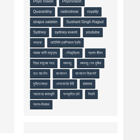
Priyo Vision
PriyoVision
Quarantiny
radioshow
royalty
sirajus salekin
Sushant Singh Rajput
Sydney
sydney event
youtube
অন্তরা
আইসিসি চ্যাম্পিয়নস ট্রফি
আরজ আলী মাতুব্বর
গৌরচন্দ্রিকা
প্রবাস জীবন
প্রিয় মানুষের শহর
বঙ্গবন্ধু
বঙ্গবন্ধু শেখ মুজিব
বহে যায় দিন
বাংলাদেশ
বাংলাদেশ ক্রিকেট
মুক্তিযোদ্ধা
মেলবোর্নের চিঠি
রাজাকার
শয়তানের জবানবন্দি
সংস্কৃতির চর্চা
সিডনি
স্বপ্ন-বিধায়ক