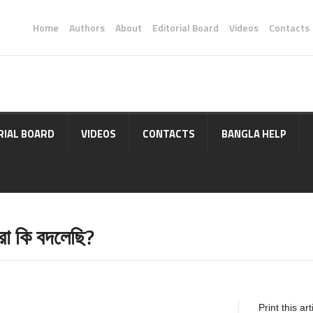
Home
Authors
About
Editorial Board
Videos
Contacts
RIAL BOARD
VIDEOS
CONTACTS
BANGLA HELP
মরা কি বদলেছি?
Print this art