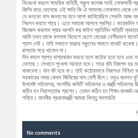
বিবেচনা করলে সামরিক বাহিনী, স্কুল কলেজ সবই লোকসানী প্রত
জিম্মি করে ফেলেছে
এই ক্ষতি কি ঐ সামান্য লোকসান থেকে বে
যে ভলভো বাস জনগণের মনে আশা জাগিয়েছিল সেগুলি আজ অল
নিরসন করতে পারে। এতে সমাজে আসবে স্বস্তি। কয়েকদিন আগ
জিজ্ঞেস করলাম স্যার আপনি কয় মাইল প্রতিদিন গাড়িটি ব্যব
আমি তখন তাকে বললাম বিদেশে ছেলে মেয়েরা বেশীরভাগ বাসেই য
গ্যাস নেই। তাই সকালে বাচ্চার
স্কুলের সামনে যানযট বাধেনা।
রাস্তায় পড়ে থাকেন না।
দিন বদলে স্বপ্ন বাস্তবায়ন করতে হলে কঠোর হতে হবে এবং 
ফেলছে। সেখানে শৃংখলা আনতে হবে। শহর যদি নিরাপদ হয় তবে 
থাকবেনা। যান যট হবে না। তাই কঠোরভাবে নিরাপওা নিশ্চিত
সরকারের সময় কেবল জিনিষের দাম বেশী ছিল। তবুও জনগন খুশ
উপদেষ্টা সচিবালয়, সংসদীয় কমিটি সচিবালয় ও মন্ত্রী সচিবালয় 
কঠিন হন নিরাপত্তার প্রশ্নে। তেমন কঠিন হন শিক্ষা-যান
শক্তি। মাননীয় প্রধানমন্ত্রী আমরা কিন্তু বদলায়নি!
No comments