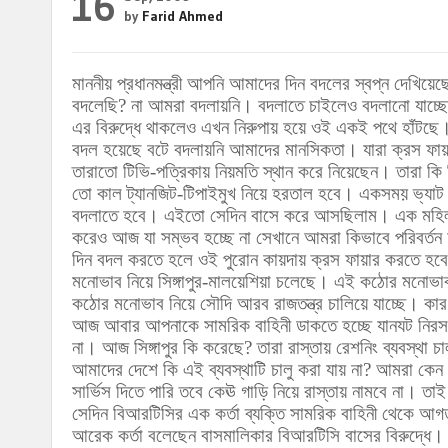
16
by
Farid Ahmed
মাননীয় প্রধানমন্ত্রী আপনি আমাদের
দিন বদলের স্বপ্ন দেখিয়ে
বদলেছি? না আমরা বদলায়নি। বদলাতে চাইলেও বদলানো যাচ্
এর বিরুদ্ধে থাকলেও এখন নিরুপায় হয়ে ওই একই পথে হাঁটছে
বদল হয়েছে বটে বদলায়নি আমাদের মানসিকতা। যারা ক্রস ফায়া
তারাতো টিভি-পত্রিকায় নিয়মতি স্থান করে নিয়েছেন। তারা কি
তো কাল ট্যানজিট-টিপাইমুখ নিয়ে হরতাল হবে। একসময় ভ্যা
বদলাতে হবে। এইতো সেদিন বাসে করে আসছিলাম। এক মহিলা শত
করেও আজ যা সম্ভব হচ্ছে না সেখানে আমরা কিভাবে পরিবর্ত
দিন বদল করতে হলে ওই পুরোন কায়দায় ক্রস ফায়ার করতে হ
মনোভাব নিয়ে সিঙ্গাপুর-মালয়েশিয়া চলেছে। এই কঠোর মনোভাব 
কঠোর মনোভাব নিয়ে সৌদি আরব রাজতন্ত্র চালিয়ে যাচ্ছে। কার
আজ আবার আপনাকে সামরিক বাহিনী ডাকতে হচ্ছে যানযট নিরসনে
না। আজ সিঙ্গাপুর কি করেছে? তারা রাস্তায় রেশনিং ব্যবস্থা 
আমাদের দেশে কি এই ব্যবস্থাটি চালু করা যায় না? আমরা কেন
সার্ভিস দিতে পারি তবে কেঊ গাড়ি নিয়ে রাস্তায় নামবে না। তা
সেদিন বিআরটিসির এক কর্তা ব্যক্তি সামরিক বাহিনী থেকে আ
আরেক কর্তা বলেছেন বাসমালিকার বিআরটিসি বাসের বিরুদ্ধে