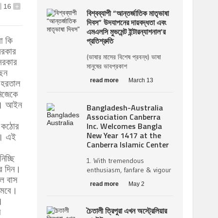
16
+
বিশ্বব্যাপী “আন্তর্জাতিক মাতৃভাষা
দিবস” উদযাপনের দায়বদ্ধতা এবং
এমএলসি মুভমেন্ট ইন্টারন্যাশনাল’র
প্রতিশ্রুতি
া কি
সরকার
(ভাষার মাসের বিশেষ প্রবন্ধ) ভাষা
সরকার
মানুষের ভাবপ্রকাশ
ছেন
read more
March 13
ে হরতাল
নিজেকে
েন। আইন
Bangladesh-Australia
Association Canberra
Inc. Welcomes Bangla
ই কঠোর
New Year 1417 at the
ে। এই
Canberra Islamic Center
িচ্ছি
1. With tremendous
ের দিন।
enthusiasm, fanfare & vigour
াল বাস
read more
May 2
নামবে।
।
চৈতালী ত্রিপুরা এখন অস্ট্রেলিয়ার
ন