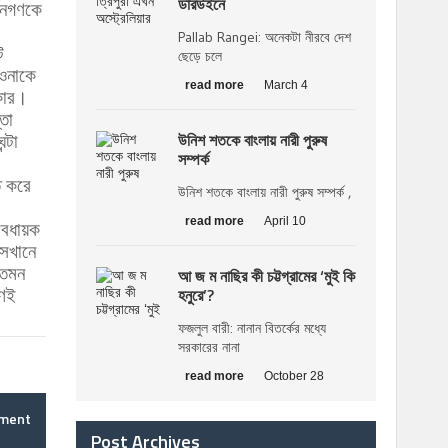
ডারউইনে
নগণকে
Pallab Rangei: অনেকটা নীরবে দেশ
ট
ছেড়ে চলে
ওনাকে
read more
March 4
কার।
তা
উনিশ শতকে বাংলায় নারী পুরুষ
্টা
সম্পর্ক
ত করে
উনিশ শতকে বাংলায় নারী পুরুষ সম্পর্ক ,
read more
April 10
াবধায়ক
সেখানে
তেমন
আ জ ম নাছির কী চট্টগ্রামের ‘মুই কি
হনুরে’?
গণই
ফজলুল বারী: নানান বিতর্কের মধ্যে
সরকারের নানা
read more
October 28
mment
Post Archives