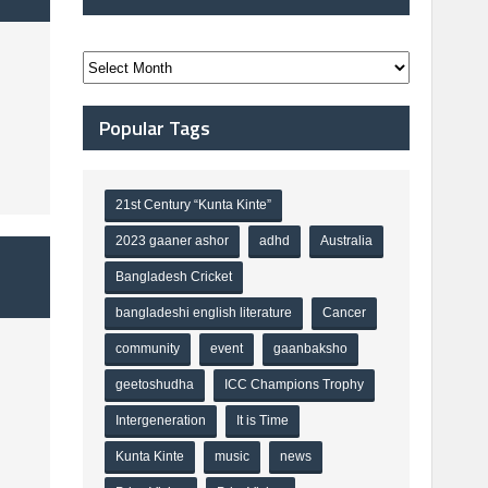
Popular Tags
21st Century “Kunta Kinte”
2023 gaaner ashor
adhd
Australia
Bangladesh Cricket
bangladeshi english literature
Cancer
community
event
gaanbaksho
geetoshudha
ICC Champions Trophy
Intergeneration
It is Time
Kunta Kinte
music
news