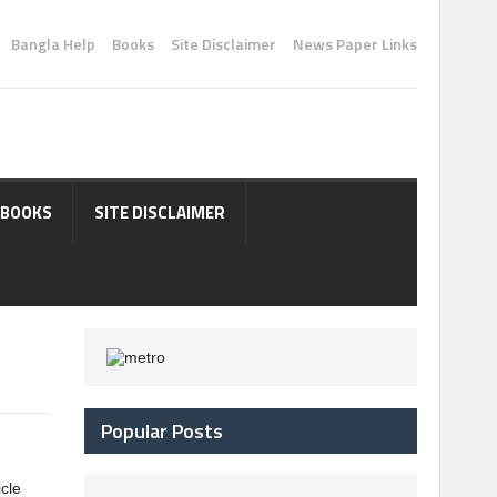
Bangla Help
Books
Site Disclaimer
News Paper Links
BOOKS
SITE DISCLAIMER
Popular Posts
icle