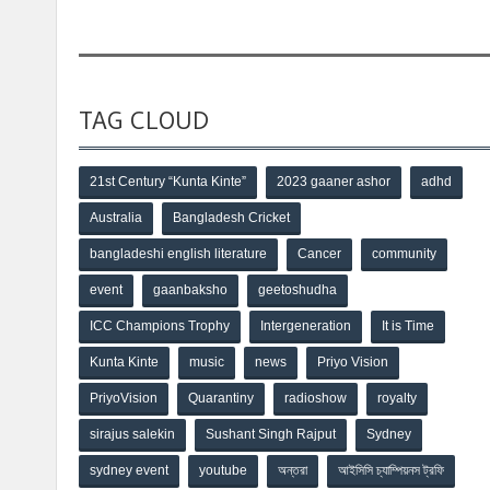
TAG CLOUD
21st Century “Kunta Kinte”
2023 gaaner ashor
adhd
Australia
Bangladesh Cricket
bangladeshi english literature
Cancer
community
event
gaanbaksho
geetoshudha
ICC Champions Trophy
Intergeneration
It is Time
Kunta Kinte
music
news
Priyo Vision
PriyoVision
Quarantiny
radioshow
royalty
sirajus salekin
Sushant Singh Rajput
Sydney
sydney event
youtube
অন্তরা
আইসিসি চ্যাম্পিয়নস ট্রফি