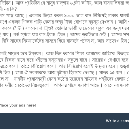
িষ্ঠান। আজ প্রতিদিন যে মানুষ রাস্তায় ৬ ঘন্টা কাটায়, আজ বাসমালিকরা
জ
শী নয় কি?
স পড়ে আছে। একবার চিন্তা করুন ১০০০ ভাল বাস নিমিষেই ঢাকার যানয
ে একজন শিক্ষক গাড়ি কেনার জন্য টাকা যোগাড়ে ব্যস্ত দেখলাম। আমি 
হার করবেন? উনি বললেন না ্ওই তোমার ভাবাী ও ছেলের স্কুল এর জন্য দর
ায়। কর্ম স্থলে যায় বাস-ট্রাম ট্রেন। তাদের ড্রাইভার নেই। তাদের সস্
 বিবি সাহেব নিঊমার্কেটের সামনে গিয়ে যানযটে পড়েন না, আর সাহেবও তিন ঘন
তবেই সম্ভব হবে উন্নয়ন। আজ তিন ধরণের শিক্ষা আমাদের জাতিকে বিভক্
রিকসা বাসে করে ধনীদের সন্তানরাও স্কুলে যাবে। মায়েরাও সেখানে বসে
 করতে হবে। তাতে বিনিয়োগ হবে। আর বিনিয়োগ হলেই উন্নয়ন হবে। তত্ত্ব
ি ছিল। তারা ঐ সরকারকে আজ দৃষ্টান্ত হিসেবে দেখছে। মাত্র ১৫ জন। 
ছিল না। মাননীয় প্রধানমন্ত্রী যেমন কঠোর হয়েছেন মাইনাস পন্থীদের বেলায় 
জট-আর দলীয় নেতাদেও নিয়নত্রণে। আপনার পাশে জনগণ আছে। নেতা নয় জন
Place your ads here!
Write a co