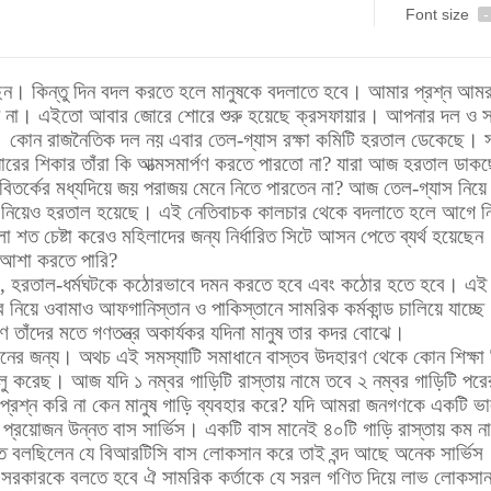
Font size
-
ছেন। কিন্তু দিন বদল করতে হলে মানুষকে বদলাতে হবে। আমার প্রশ্ন আমর
ছে না। এইতো আবার জোরে শোরে শুরু হয়েছে ক্রসফায়ার। আপনার দল ও 
। কোন রাজনৈতিক দল নয় এবার তেল-গ্যাস রক্ষা কমিটি হরতাল ডেকেছে। 
রের শিকার তাঁরা কি আত্মসমার্পণ করতে পারতো না? যারা আজ হরতাল ডাক
 বিতর্কের মধ্যদিয়ে জয় পরাজয় মেনে নিতে পারতেন না? আজ তেল-গ্যাস নিয়
ট নিয়েও হরতাল হয়েছে। এই নেতিবাচক কালচার থেকে বদলাতে হলে আগে 
 চেষ্টা করেও মহিলাদের জন্য নির্ধারিত সিটে আসন পেতে ব্যর্থ হয়েছ
ন আশা করতে পারি?
বে, হরতাল-ধর্মঘটকে কঠোরভাবে দমন করতে হবে এবং কঠোর হতে হবে। এ
নিয়ে ওবামাও আফগানিস্তান ও পাকিস্তানে সামরিক কর্মকান্ড চালিয়ে যাচ্ছ
ণ তাঁদের
মতে গণতন্ত্র অকার্যকর যদিনা মানুষ তার কদর বোঝে।
র জন্য। অথচ এই সমস্যাটি সমাধানে বাস্তব উদহারণ থেকে কোন শিক্ষা ন
চালু করেছ। আজ যদি ১ নম্বর গাড়িটি
রাস্তায় নামে তবে ২ নম্বর গাড়িটি পর
 প্রশ্ন করি না কেন মানুষ গাড়ি ব্যবহার করে? যদি আমরা জনগণকে একটি ভ
ই প্রয়োজন
উন্নত বাস সার্ভিস। একটি বাস মানেই ৪০টি গাড়ি রাস্তায় কম 
গত বলছিলেন যে বিআরটিসি বাস লোকসান করে তাই বন্দ আছে অনেক সার্ভিস
। সরকারকে বলতে হবে ঐ সামরিক কর্তাকে যে সরল গণিত দিয়ে লাভ লোকসা