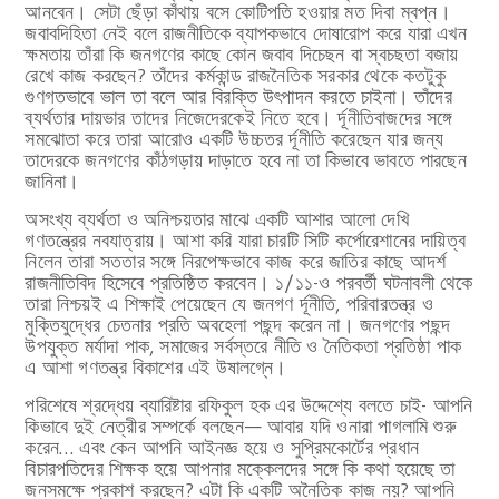
আনবেন। সেটা ছেঁড়া কাঁথায় বসে কোটিপতি হওয়ার মত দিবা ম্বপ্ন।
জবাবদিহিতা নেই বলে রাজনীতিকে ব্যাপকভাবে দোষারোপ করে যারা এখন
ক্ষমতায় তাঁরা কি জনগণের কাছে কোন জবাব দিচেছন বা স্বচছতা বজায়
রেখে কাজ করছেন? তাঁদের কর্মকান্ড রাজনৈতিক সরকার থেকে কতটুকু
গুণগতভাবে ভাল তা বলে আর বিরক্তি উৎপাদন করতে চাইনা। তাঁদের
ব্যর্থতার দায়ভার তাদের নিজেদেরকেই নিতে হবে। র্দূনীতিবাজদের সঙ্গে
সমঝোতা করে তারা আরোও একটি উচ্চতর র্দূনীতি করেছেন যার জন্য
তাদেরকে জনগণের কাঁঠগড়ায় দাড়াতে হবে না তা কিভাবে ভাবতে পারছেন
জানিনা।
অসংখ্য ব্যর্থতা ও অনিশ্চয়তার মাঝে একটি আশার আলো দেখি
গণতন্ত্রের নবযাত্রায়। আশা করি যারা চারটি সিটি কর্পোরেশানের দায়িত্ব
নিলেন তারা সততার সঙ্গে নিরপেক্ষভাবে কাজ করে জাতির কাছে আদর্শ
রাজনীতিবিদ হিসেবে প্রতিষ্ঠিত করবেন। ১/১১-ও পরবর্তী ঘটনাবলী থেকে
তারা নিশ্চয়ই এ শিক্ষাই পেয়েছেন যে জনগণ র্দূনীতি, পরিবারতন্ত্র ও
মুক্তিযুদ্ধের চেতনার প্রতি অবহেলা পছন্দ করেন না। জনগণের পছন্দ
উপযুক্ত মর্যাদা পাক, সমাজের সর্বস্তরে নীতি ও নৈতিকতা প্রতিষ্ঠা পাক
এ আশা গণতন্ত্র বিকাশের এই উষালগ্নে।
পরিশেষে শ্রদ্ধেয় ব্যারিষ্টার রফিকুল হক এর উদ্দেশ্যে বলতে চাই- আপনি
কিভাবে দুই নেত্রীর সম্পর্কে বলছেন— আবার যদি ওনারা পাগলামি শুরু
করেন… এবং কেন আপনি আইনজ্ঞ হয়ে ও সুপ্রিমকোর্টের প্রধান
বিচারপতিদের শিক্ষক হয়ে আপনার মক্কেলদের সঙ্গে কি কথা হয়েছে তা
জনসমক্ষে প্রকাশ করছেন? এটা কি একটি অনৈতিক কাজ নয়? আপনি