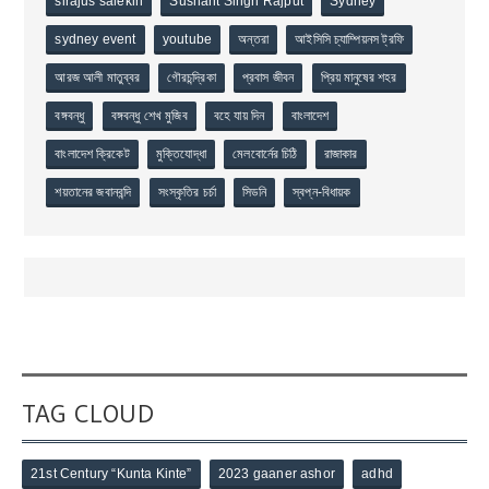
sirajus salekin
Sushant Singh Rajput
Sydney
sydney event
youtube
অন্তরা
আইসিসি চ্যাম্পিয়নস ট্রফি
আরজ আলী মাতুব্বর
গৌরচন্দ্রিকা
প্রবাস জীবন
প্রিয় মানুষের শহর
বঙ্গবন্ধু
বঙ্গবন্ধু শেখ মুজিব
বহে যায় দিন
বাংলাদেশ
বাংলাদেশ ক্রিকেট
মুক্তিযোদ্ধা
মেলবোর্নের চিঠি
রাজাকার
শয়তানের জবানবন্দি
সংস্কৃতির চর্চা
সিডনি
স্বপ্ন-বিধায়ক
TAG CLOUD
21st Century “Kunta Kinte”
2023 gaaner ashor
adhd