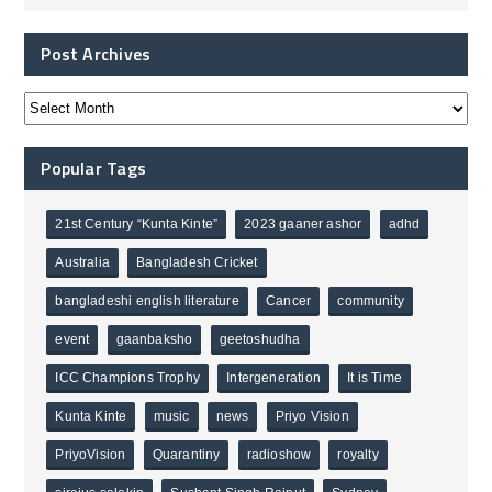
Post Archives
Popular Tags
21st Century “Kunta Kinte”
2023 gaaner ashor
adhd
Australia
Bangladesh Cricket
bangladeshi english literature
Cancer
community
event
gaanbaksho
geetoshudha
ICC Champions Trophy
Intergeneration
It is Time
Kunta Kinte
music
news
Priyo Vision
PriyoVision
Quarantiny
radioshow
royalty