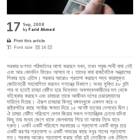
17
Sep, 2008
by
Farid Ahmed
Print this article
Font size
-
16
+
সরকার গুণগত পরিবর্তনের আশা করছেন যখন, তখন সবুজ-সাথী বাবা নেই
এবং আর কোনদিন ফিরেও আসবে না। তাদের বাবা রাজনৈতিক সন্ত্রাসের
শিকার হয়ে এতিম। সরকার আরোও প্রতাশা করছেন সদ্য কারামুক্ত
জোটনেত্রী সহযোগিতা করবেন গণতন্ত্র বিকাশে। অথচ মুক্তি ৪৮ ঘন্টা
পার না হতেই চামচা বেষ্টিত হয়ে ভিন্নমত অবলম্বনকারীদের দল থেকে
বহি:ষ্কার করছেন এবং চামাচরা তাকে আজীবন দলের চেয়ারম্যানের
দায়িত্ব দিচেছ। ঐরুপ চামচারা কিন্তু বঙ্গবন্ধুকে একদল করে ও
রাষ্ট্রপতির কাছে সর্বোচ্চ ক্ষমতা দিয়ে ১৫ আগষ্ট হত্যার নেপথ্যে ছিল।
ঐ চামচা বেষ্টিত পরিবেশে বেগম জিয়ার সকল গণতান্ত্রিক চেতনা-যদিবা
কিছু তার মধ্যে জেগে থাকে জেলখানায় গিয়ে তা আবার নিভে যাবে
দ্রুত। এমনি একটি পরিবেশে সরকারের এ প্রত্যাশা একটি বালুর চরে
একটি ঝরণার প্রত্যাশা ও একটি পাথরের কাছে মধুর গানের প্রত্যাশা
মত। সরকার আরোও প্রত্যাশা করছে তাঁরা দুই নেত্রীকে এক টেবিলে