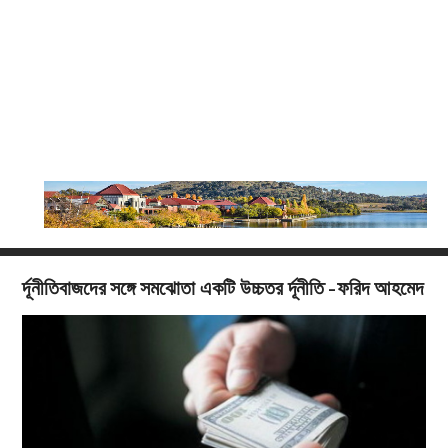
র্দূনীতিবাজদের সঙ্গে সমঝোতা একটি উচ্চতর র্দূনীতি -ফরিদ আহমেদ