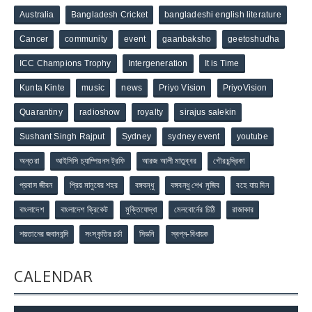
Australia
Bangladesh Cricket
bangladeshi english literature
Cancer
community
event
gaanbaksho
geetoshudha
ICC Champions Trophy
Intergeneration
It is Time
Kunta Kinte
music
news
Priyo Vision
PriyoVision
Quarantiny
radioshow
royalty
sirajus salekin
Sushant Singh Rajput
Sydney
sydney event
youtube
অন্তরা
আইসিসি চ্যাম্পিয়নস ট্রফি
আরজ আলী মাতুব্বর
গৌরচন্দ্রিকা
প্রবাস জীবন
প্রিয় মানুষের শহর
বঙ্গবন্ধু
বঙ্গবন্ধু শেখ মুজিব
বহে যায় দিন
বাংলাদেশ
বাংলাদেশ ক্রিকেট
মুক্তিযোদ্ধা
মেলবোর্নের চিঠি
রাজাকার
শয়তানের জবানবন্দি
সংস্কৃতির চর্চা
সিডনি
স্বপ্ন-বিধায়ক
CALENDAR