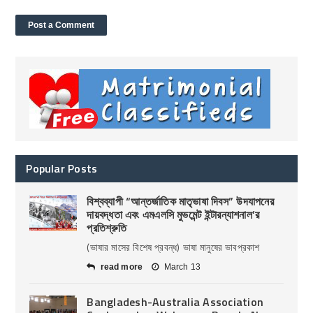
Popular Posts
বিশ্বব্যাপী “আন্তর্জাতিক মাতৃভাষা দিবস” উদযাপনের
দায়বদ্ধতা এবং এমএলসি মুভমেন্ট ইন্টারন্যাশনাল’র
প্রতিশ্রুতি
(ভাষার মাসের বিশেষ প্রবন্ধ) ভাষা মানুষের ভাবপ্রকাশ
read more
March 13
Bangladesh-Australia Association