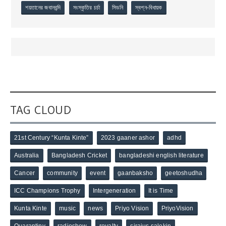
শয়তানের জবানবন্দি
সংস্কৃতির চর্চা
সিডনি
স্বপ্ন-বিধায়ক
TAG CLOUD
21st Century “Kunta Kinte”
2023 gaaner ashor
adhd
Australia
Bangladesh Cricket
bangladeshi english literature
Cancer
community
event
gaanbaksho
geetoshudha
ICC Champions Trophy
Intergeneration
It is Time
Kunta Kinte
music
news
Priyo Vision
PriyoVision