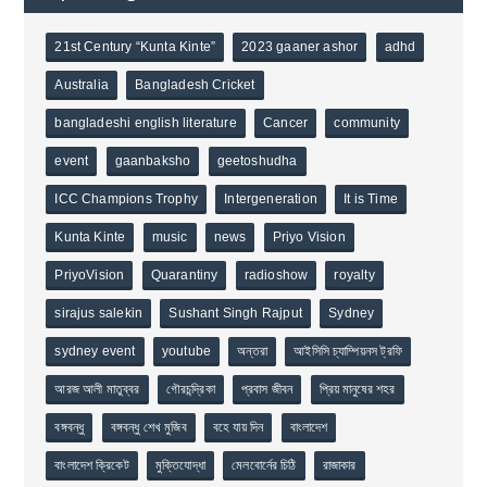
21st Century “Kunta Kinte”
2023 gaaner ashor
adhd
Australia
Bangladesh Cricket
bangladeshi english literature
Cancer
community
event
gaanbaksho
geetoshudha
ICC Champions Trophy
Intergeneration
It is Time
Kunta Kinte
music
news
Priyo Vision
PriyoVision
Quarantiny
radioshow
royalty
sirajus salekin
Sushant Singh Rajput
Sydney
sydney event
youtube
অন্তরা
আইসিসি চ্যাম্পিয়নস ট্রফি
আরজ আলী মাতুব্বর
গৌরচন্দ্রিকা
প্রবাস জীবন
প্রিয় মানুষের শহর
বঙ্গবন্ধু
বঙ্গবন্ধু শেখ মুজিব
বহে যায় দিন
বাংলাদেশ
বাংলাদেশ ক্রিকেট
মুক্তিযোদ্ধা
মেলবোর্নের চিঠি
রাজাকার