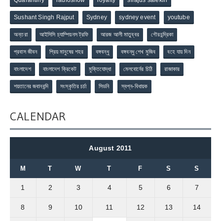
Quarantiny
radioshow
royalty
sirajus salekin
Sushant Singh Rajput
Sydney
sydney event
youtube
অন্তরা
আইসিসি চ্যাম্পিয়নস ট্রফি
আরজ আলী মাতুব্বর
গৌরচন্দ্রিকা
প্রবাস জীবন
প্রিয় মানুষের শহর
বঙ্গবন্ধু
বঙ্গবন্ধু শেখ মুজিব
বহে যায় দিন
বাংলাদেশ
বাংলাদেশ ক্রিকেট
মুক্তিযোদ্ধা
মেলবোর্নের চিঠি
রাজাকার
শয়তানের জবানবন্দি
সংস্কৃতির চর্চা
সিডনি
স্বপ্ন-বিধায়ক
CALENDAR
August 2011
M
T
W
T
F
S
S
1
2
3
4
5
6
7
8
9
10
11
12
13
14