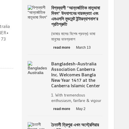
বিশ্বব্যাপী “আন্তর্জাতিক মাতৃভাষা
দিবস” উদযাপনের দায়বদ্ধতা এবং
এমএলসি মুভমেন্ট ইন্টারন্যাশনাল’র
প্রতিশ্রুতি
ralia
NNER•
(ভাষার মাসের বিশেষ প্রবন্ধ) ভাষা
 73
মানুষের ভাবপ্রকাশ
read more
March 13
Bangladesh-Australia
Association Canberra
Inc. Welcomes Bangla
New Year 1417 at the
Canberra Islamic Center
1. With tremendous
enthusiasm, fanfare & vigour
read more
May 2
চৈতালী ত্রিপুরা এখন অস্ট্রেলিয়ার