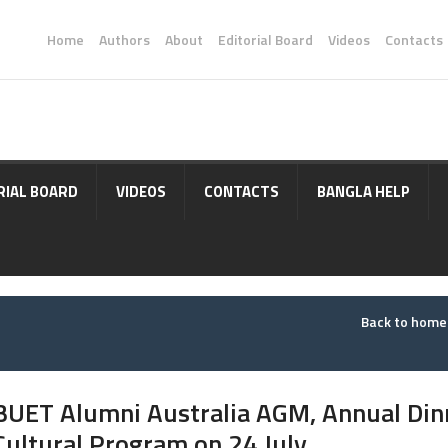
Home
Authors
About
Editorial Board
Videos
Contacts
RIAL BOARD
VIDEOS
CONTACTS
BANGLA HELP
Back to hom
BUET Alumni Australia AGM, Annual Din
Cultural Program on 24 July