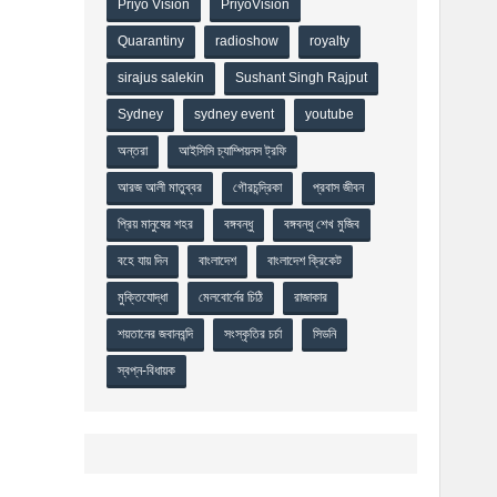
Priyo Vision
PriyoVision
Quarantiny
radioshow
royalty
sirajus salekin
Sushant Singh Rajput
Sydney
sydney event
youtube
অন্তরা
আইসিসি চ্যাম্পিয়নস ট্রফি
আরজ আলী মাতুব্বর
গৌরচন্দ্রিকা
প্রবাস জীবন
প্রিয় মানুষের শহর
বঙ্গবন্ধু
বঙ্গবন্ধু শেখ মুজিব
বহে যায় দিন
বাংলাদেশ
বাংলাদেশ ক্রিকেট
মুক্তিযোদ্ধা
মেলবোর্নের চিঠি
রাজাকার
শয়তানের জবানবন্দি
সংস্কৃতির চর্চা
সিডনি
স্বপ্ন-বিধায়ক