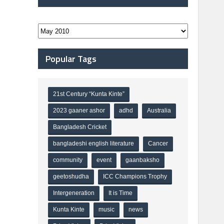
Popular Tags
21st Century “Kunta Kinte”
2023 gaaner ashor
adhd
Australia
Bangladesh Cricket
bangladeshi english literature
Cancer
community
event
gaanbaksho
geetoshudha
ICC Champions Trophy
Intergeneration
It is Time
Kunta Kinte
music
news