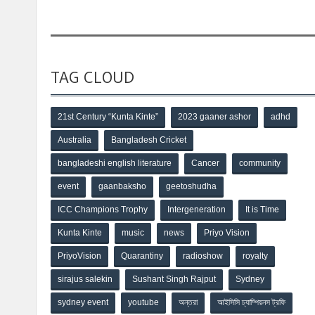
TAG CLOUD
21st Century “Kunta Kinte”
2023 gaaner ashor
adhd
Australia
Bangladesh Cricket
bangladeshi english literature
Cancer
community
event
gaanbaksho
geetoshudha
ICC Champions Trophy
Intergeneration
It is Time
Kunta Kinte
music
news
Priyo Vision
PriyoVision
Quarantiny
radioshow
royalty
sirajus salekin
Sushant Singh Rajput
Sydney
sydney event
youtube
অন্তরা
আইসিসি চ্যাম্পিয়নস ট্রফি