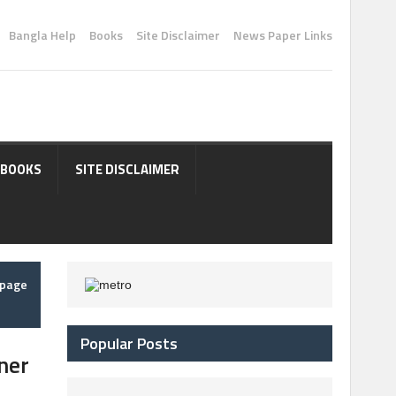
Bangla Help
Books
Site Disclaimer
News Paper Links
BOOKS
SITE DISCLAIMER
epage
Popular Posts
ner