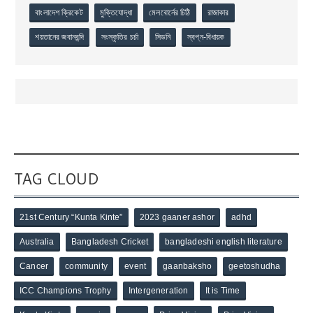
বাংলাদেশ ক্রিকেট
মুক্তিযোদ্ধা
মেলবোর্নের চিঠি
রাজাকার
শয়তানের জবানবন্দি
সংস্কৃতির চর্চা
সিডনি
স্বপ্ন-বিধায়ক
TAG CLOUD
21st Century “Kunta Kinte”
2023 gaaner ashor
adhd
Australia
Bangladesh Cricket
bangladeshi english literature
Cancer
community
event
gaanbaksho
geetoshudha
ICC Champions Trophy
Intergeneration
It is Time