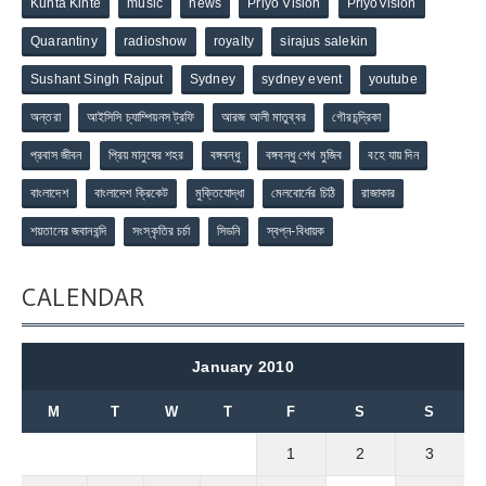
Kunta Kinte
music
news
Priyo Vision
PriyoVision
Quarantiny
radioshow
royalty
sirajus salekin
Sushant Singh Rajput
Sydney
sydney event
youtube
অন্তরা
আইসিসি চ্যাম্পিয়নস ট্রফি
আরজ আলী মাতুব্বর
গৌরচন্দ্রিকা
প্রবাস জীবন
প্রিয় মানুষের শহর
বঙ্গবন্ধু
বঙ্গবন্ধু শেখ মুজিব
বহে যায় দিন
বাংলাদেশ
বাংলাদেশ ক্রিকেট
মুক্তিযোদ্ধা
মেলবোর্নের চিঠি
রাজাকার
শয়তানের জবানবন্দি
সংস্কৃতির চর্চা
সিডনি
স্বপ্ন-বিধায়ক
CALENDAR
January 2010
M
T
W
T
F
S
S
1
2
3