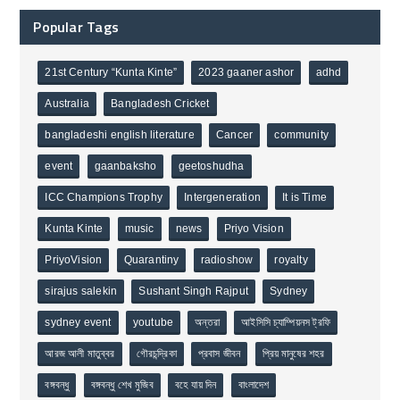
Popular Tags
21st Century “Kunta Kinte”
2023 gaaner ashor
adhd
Australia
Bangladesh Cricket
bangladeshi english literature
Cancer
community
event
gaanbaksho
geetoshudha
ICC Champions Trophy
Intergeneration
It is Time
Kunta Kinte
music
news
Priyo Vision
PriyoVision
Quarantiny
radioshow
royalty
sirajus salekin
Sushant Singh Rajput
Sydney
sydney event
youtube
অন্তরা
আইসিসি চ্যাম্পিয়নস ট্রফি
আরজ আলী মাতুব্বর
গৌরচন্দ্রিকা
প্রবাস জীবন
প্রিয় মানুষের শহর
বঙ্গবন্ধু
বঙ্গবন্ধু শেখ মুজিব
বহে যায় দিন
বাংলাদেশ