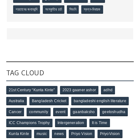
শয়তানের জবানবন্দি
সংস্কৃতির চর্চা
সিডনি
স্বপ্ন-বিধায়ক
TAG CLOUD
21st Century “Kunta Kinte”
2023 gaaner ashor
adhd
Australia
Bangladesh Cricket
bangladeshi english literature
Cancer
community
event
gaanbaksho
geetoshudha
ICC Champions Trophy
Intergeneration
It is Time
Kunta Kinte
music
news
Priyo Vision
PriyoVision