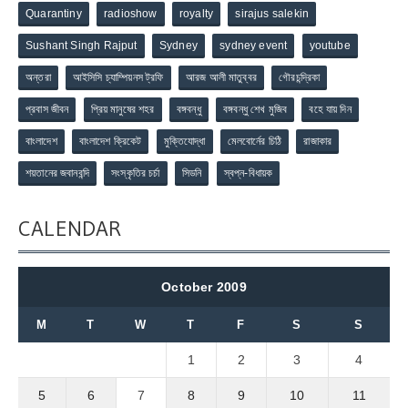
Quarantiny
radioshow
royalty
sirajus salekin
Sushant Singh Rajput
Sydney
sydney event
youtube
অন্তরা
আইসিসি চ্যাম্পিয়নস ট্রফি
আরজ আলী মাতুব্বর
গৌরচন্দ্রিকা
প্রবাস জীবন
প্রিয় মানুষের শহর
বঙ্গবন্ধু
বঙ্গবন্ধু শেখ মুজিব
বহে যায় দিন
বাংলাদেশ
বাংলাদেশ ক্রিকেট
মুক্তিযোদ্ধা
মেলবোর্নের চিঠি
রাজাকার
শয়তানের জবানবন্দি
সংস্কৃতির চর্চা
সিডনি
স্বপ্ন-বিধায়ক
CALENDAR
October 2009
M
T
W
T
F
S
S
1
2
3
4
5
6
7
8
9
10
11