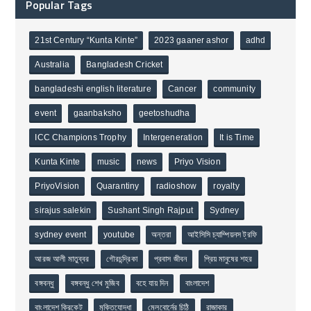
Popular Tags
21st Century “Kunta Kinte”
2023 gaaner ashor
adhd
Australia
Bangladesh Cricket
bangladeshi english literature
Cancer
community
event
gaanbaksho
geetoshudha
ICC Champions Trophy
Intergeneration
It is Time
Kunta Kinte
music
news
Priyo Vision
PriyoVision
Quarantiny
radioshow
royalty
sirajus salekin
Sushant Singh Rajput
Sydney
sydney event
youtube
অন্তরা
আইসিসি চ্যাম্পিয়নস ট্রফি
আরজ আলী মাতুব্বর
গৌরচন্দ্রিকা
প্রবাস জীবন
প্রিয় মানুষের শহর
বঙ্গবন্ধু
বঙ্গবন্ধু শেখ মুজিব
বহে যায় দিন
বাংলাদেশ
বাংলাদেশ ক্রিকেট
মুক্তিযোদ্ধা
মেলবোর্নের চিঠি
রাজাকার