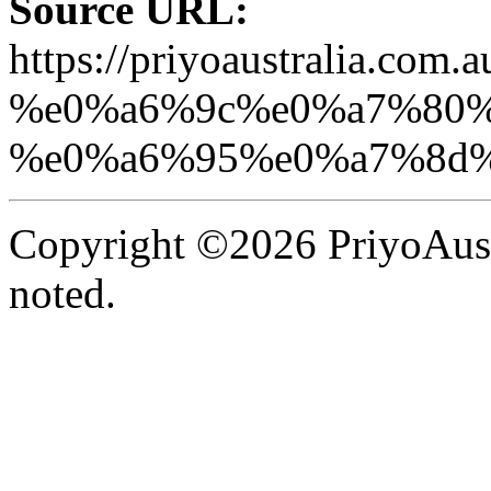
Source URL:
https://priyoaustralia
%e0%a6%9c%e0%a7%80%
%e0%a6%95%e0%a7%8d%
Copyright ©2026 PriyoAust
noted.