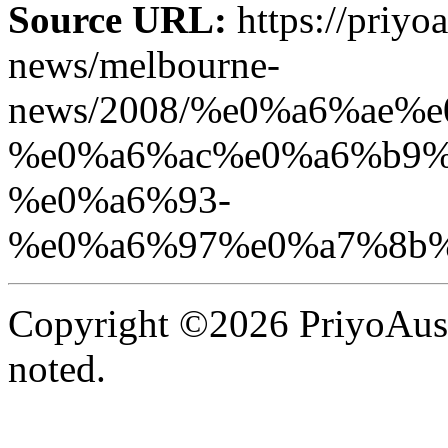
Source URL:
https://priyo
news/melbourne-
news/2008/%e0%a6%ae
%e0%a6%ac%e0%a6%b9%
%e0%a6%93-
%e0%a6%97%e0%a7%8b%
Copyright ©2026 PriyoAust
noted.